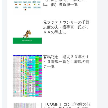
氏、他）勝負服一覧
元フジアナウンサーの千野
志麻の夫・横手真一氏がＪ
ＲＡの馬主に
有馬記念 過去３０年の１
～３着馬一覧と１着馬の前
走一覧
［COMPI］コンピ指数の傾