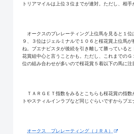
トリアマイルは上位３位までが連対。ただし、相手
オークスのプレレーティング上位馬を見ると１位
９、３位はジェルミナルで１０６と桜花賞上位馬が
ね。ブエナビスタが後続を引き離して勝っていると
花賞組中心と言うことかも。ただし、これまでのＧ
位の組み合わせが多いので桜花賞５着以下の馬に注
ＴＡＲＧＥＴ指数をみるとこちらも桜花賞の指数
トやスティルインラブなど同じぐらいですからブエ
オークス プレレーティング（ＪＲＡ）