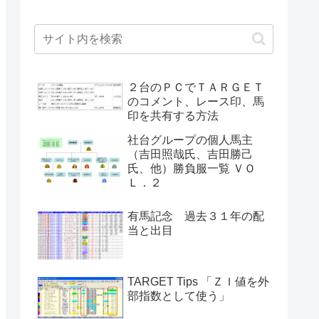
２台のＰＣでＴＡＲＧＥＴ
のコメント、レース印、馬
印を共有する方法
社台グループの個人馬主
（吉田照哉氏、吉田勝己
氏、他）勝負服一覧 ＶＯ
Ｌ．２
有馬記念 過去３１年の配
当と出目
TARGET Tips 「ＺＩ値を外
部指数として使う」