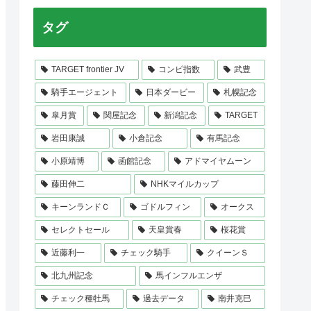
タグ
TARGET frontier JV
コンピ指数
武豊
騎手エージェント
日本ダービー
札幌記念
皐月賞
関屋記念
新潟記念
TARGET
岩田康誠
小倉記念
有馬記念
小原靖博
函館記念
アドマイヤムーン
藤田伸二
NHKマイルカップ
キーンランドＣ
ゴドルフィン
オークス
セレクトセール
天皇賞春
桜花賞
近藤利一
チェック騎手
クイーンＳ
北九州記念
馬インフルエンザ
チェック種牡馬
過去データ
南井克巳