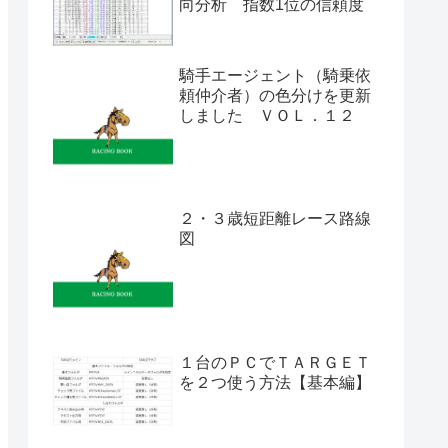
向分析 指数1位の信頼度
騎手エージェント（騎乗依
頼仲介者）の色分けを更新
しました ＶＯＬ．１２
２・３歳短距離レース路線
図
１台のＰＣでＴＡＲＧＥＴ
を２つ使う方法【基本編】