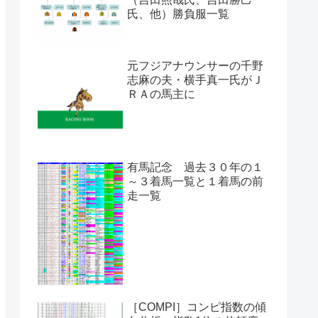
氏、他）勝負服一覧
元フジアナウンサーの千野
志麻の夫・横手真一氏がＪ
ＲＡの馬主に
有馬記念 過去３０年の１
～３着馬一覧と１着馬の前
走一覧
［COMPI］コンピ指数の傾