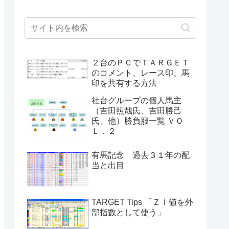
２台のＰＣでＴＡＲＧＥＴ
のコメント、レース印、馬
印を共有する方法
社台グループの個人馬主
（吉田照哉氏、吉田勝己
氏、他）勝負服一覧 ＶＯ
Ｌ．２
有馬記念 過去３１年の配
当と出目
TARGET Tips 「ＺＩ値を外
部指数として使う」