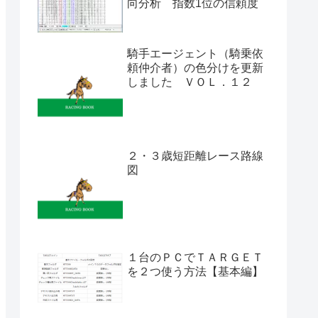
向分析 指数1位の信頼度
騎手エージェント（騎乗依
頼仲介者）の色分けを更新
しました ＶＯＬ．１２
２・３歳短距離レース路線
図
１台のＰＣでＴＡＲＧＥＴ
を２つ使う方法【基本編】