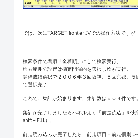
では、次にTARGET frontier JVでの操作方法
検索条件で着順「全着順」にして検索実行。
検索範囲の設定は指定開催内を選択し検索実行。
開催成績選択で２００６年３回阪神、５回京都、５
て選択完了。
これで、集計が始まります。集計数は５０４件です
集計が完了しましたらパネルより「前走読込」を実行
shift＋F11）。
前走読み込みが完了したら、前走項目－前走個別レ