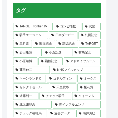
タグ
TARGET frontier JV
コンピ指数
武豊
騎手エージェント
日本ダービー
札幌記念
皐月賞
関屋記念
新潟記念
TARGET
岩田康誠
小倉記念
有馬記念
小原靖博
函館記念
アドマイヤムーン
藤田伸二
NHKマイルカップ
キーンランドＣ
ゴドルフィン
オークス
セレクトセール
天皇賞春
桜花賞
近藤利一
チェック騎手
クイーンＳ
北九州記念
馬インフルエンザ
チェック種牡馬
過去データ
南井克巳