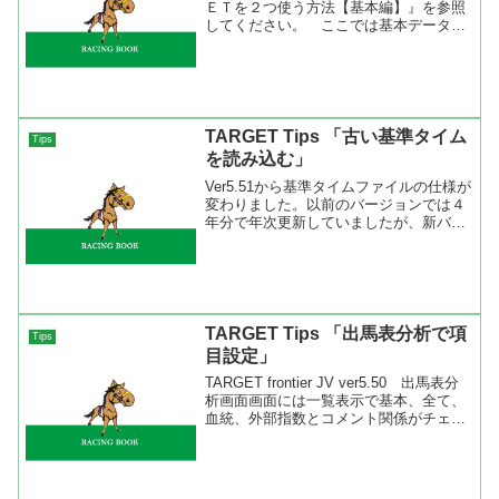
ＥＴを２つ使う方法【基本編】』を参照
してください。 ここでは基本データだ
けを共有して、それ以外のデータは全て
共有しない場合の方法を説明しま
す。 ＴＡＲＧＥＴを２つインストー
ルする時の注意 データ登録はメ...
TARGET Tips 「古い基準タイム
Tips
を読み込む」
Ver5.51から基準タイムファイルの仕様が
変わりました。以前のバージョンでは４
年分で年次更新していましたが、新バー
ジョンでは２０００年以降のデータから
１２７年分保持することが出来るように
なりました。まあ、ほぼ永久と考えてい
いでしょう。これ...
TARGET Tips 「出馬表分析で項
Tips
目設定」
TARGET frontier JV ver5.50 出馬表分
析画面画面には一覧表示で基本、全て、
血統、外部指数とコメント関係がチェッ
ク馬、馬、結果、予想、前走結果、前走
ＫＯＬ、前走ＫＯＬ次メモ、全コメント
と１３の項目タブ。集計表示で騎手、...