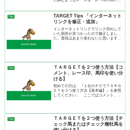
ース」と呼んだりします。メンバーのレ
ベルが高いのか、レースのレベルが高い
のかはそのレースを見た人が判断する...
TARGET Tips 「インターネット
Tips
リンクを修正・追加」
インターネットリンクでリンク切れして
いた箇所が見つかったので修正しまし
た。普段はあまり使わないと思います
が、レーシングビューアーの速報映像が
見られないことに気がついたので直しま
した。データラボがレーシングビューア
ーに対応してからはTARGE...
ＴＡＲＧＥＴを２つ使う方法【コ
Tips
メント、レース印、馬印を使い分
ける】
初めての方は、『１台のＰＣでＴＡＲＧ
ＥＴを２つ使う方法【基本編】』を参照
してください。 ここではコメント、レ
ース印、馬印のみメインＴＧと使い分け
る方法を説明します。基本データ（JRA-
VAN Data Lab.の登録データ）、チェッ
ク馬・種...
ＴＡＲＧＥＴを２つ使う方法【チ
Tips
ェック馬またはチェック種牡馬を
使い分ける】