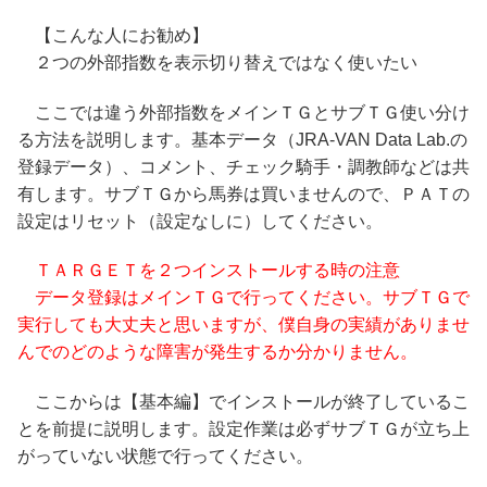
【こんな人にお勧め】
２つの外部指数を表示切り替えではなく使いたい
ここでは違う外部指数をメインＴＧとサブＴＧ使い分け
る方法を説明します。基本データ（JRA-VAN Data Lab.の
登録データ）、コメント、チェック騎手・調教師などは共
有します。サブＴＧから馬券は買いませんので、ＰＡＴの
設定はリセット（設定なしに）してください。
ＴＡＲＧＥＴを２つインストールする時の注意
データ登録はメインＴＧで行ってください。サブＴＧで
実行しても大丈夫と思いますが、僕自身の実績がありませ
んでのどのような障害が発生するか分かりません。
ここからは【基本編】でインストールが終了しているこ
とを前提に説明します。設定作業は必ずサブＴＧが立ち上
がっていない状態で行ってください。