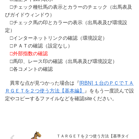
□チェック種牡馬の表示とカラーのチェック（出馬表及
びガイドウィンドウ）
□チェック馬の印とカラーの表示（出馬表及び環境設
定）
□インターネットリンクの確認（環境設定）
□ＰＡＴの確認（設定なし）
□外部指数の確認
□馬印、レース印の確認（出馬表及び環境設定）
□各コメントの確認
異常な点が見つかった場合は『
[RBN] １台のＰＣでＴＡ
ＲＧＥＴを２つ使う方法【基本編】
』をもう一度読んで設
定やコピーするファイルなどを確認siteください。
ＴＡＲＧＥＴを２つ使う方法【基準タイ