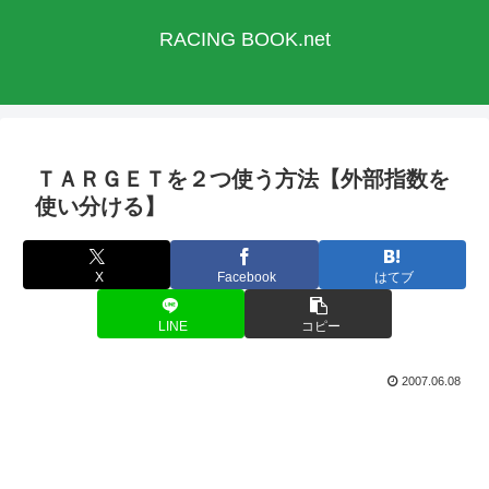
RACING BOOK.net
ＴＡＲＧＥＴを２つ使う方法【外部指数を
使い分ける】
X
Facebook
はてブ
LINE
コピー
2007.06.08