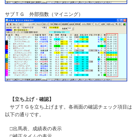
サブＴＧ 外部指数（マイニング）
【立ち上げ・確認】
サブＴＧを立ち上げます。各画面の確認チェック項目は
以下の通りです。
□出馬表、成績表の表示
□補正タイムの表示