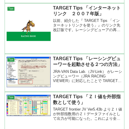
TARGET Tips 「インターネット
Tips
リンク ２００７年版」
以前、紹介した『 TARGET Tips 「イン
ターネットリンクを使う」』のリンク先
改訂版です。レーシングビューアの再生
方法とインターネットリンク（レース
用）設定は『 TARGET Tips 「レーシン
グビューワーを起動させる２つの方
法」』...
TARGET Tips 「レーシングビュ
Tips
ーワーを起動させる２つの方法」
JRA-VAN Data Lab.（JV-Link） がレーシ
ングビューワー（JRA RACING
VIEWER）に対応したことで TARGET
frontier JV の最新バージョン（Ver5.50）
では各画面よりレーシングビューワー
を...
TARGET Tips 「ＺＩ値を外部指
Tips
数として使う」
TARGET frontier JV Ver5.43b よりＺＩ値
が外部指数用のＺＩデータファイルとし
て出力が可能になった。これにより全枠
順が確定した時点で「出馬表レース選
択」画面からツールバーのファイル(F)－