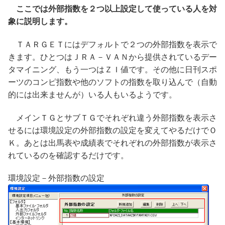
ここでは外部指数を２つ以上設定して使っている人を対
象に説明します。
ＴＡＲＧＥＴにはデフォルトで２つの外部指数を表示で
きます。ひとつはＪＲＡ－ＶＡＮから提供されているデー
タマイニング、もう一つはＺＩ値です。その他に日刊スポ
ーツのコンピ指数や他のソフトの指数を取り込んで（自動
的には出来ませんが）いる人もいるようです。
メインＴＧとサブＴＧでそれぞれ違う外部指数を表示さ
せるには環境設定の外部指数の設定を変えてやるだけでＯ
Ｋ。あとは出馬表や成績表でそれぞれの外部指数が表示さ
れているのを確認するだけです。
環境設定－外部指数の設定