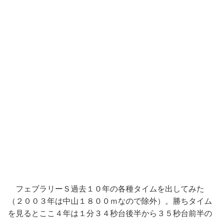
フェブラリーＳ過去１０年の各種タイムを出してみた
（２００３年は中山１８００ｍなので除外）。勝ちタイム
を見るとここ４年は１分３４秒台後半から３５秒台前半の