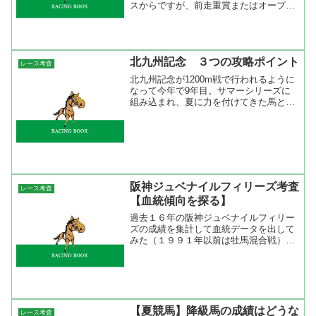
スからですが、前走重賞またはオープン
出走馬が６勝２着６回、昇級馬が４勝２
着４回で僅かに同クラス出走馬の成績が
いい。前走同クラスではＧ１出走馬は着
順は関係ない。Ｇ１以外で...
北九州記念 ３つの攻略ポイント
レース考査
北九州記念が1200m戦で行われるように
なって今年で9年目。サマーシリーズに
組み込まれ、夏に力を付けてきた馬と実
績馬の戦いになるこのレースの攻略ポイ
ントを探ってみた。 １．使われている
馬 過去8年で休み明けに勝ったのは中
10週でこのレースに...
阪神ジュベナイルフィリーズ考査
レース考査
【血統傾向を探る】
過去１６年の阪神ジュベナイルフィリー
ズの成績を集計して血統データを出して
みた（１９９１年以前は牡馬混合戦）。
これをみると特に顕著な傾向が出ていな
い。サンデーサイレンス系が３勝してい
るが、大系統でみるとNorthern Dancer系
が７勝で...
【夏競馬】降級馬の成績はどうな
レース考査