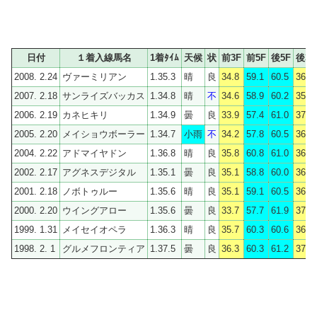
日付
１着入線馬名
1着ﾀｲﾑ
天候
状
前3F
前5F
後5F
後3F
2008. 2.24
ヴァーミリアン
1.35.3
晴
良
34.8
59.1
60.5
36.2
2007. 2.18
サンライズバッカス
1.34.8
晴
不
34.6
58.9
60.2
35.9
2006. 2.19
カネヒキリ
1.34.9
曇
良
33.9
57.4
61.0
37.5
2005. 2.20
メイショウボーラー
1.34.7
小雨
不
34.2
57.8
60.5
36.9
2004. 2.22
アドマイヤドン
1.36.8
晴
良
35.8
60.8
61.0
36.0
2002. 2.17
アグネスデジタル
1.35.1
曇
良
35.1
58.8
60.0
36.3
2001. 2.18
ノボトゥルー
1.35.6
晴
良
35.1
59.1
60.5
36.5
2000. 2.20
ウイングアロー
1.35.6
曇
良
33.7
57.7
61.9
37.9
1999. 1.31
メイセイオペラ
1.36.3
晴
良
35.7
60.3
60.6
36.0
1998. 2. 1
グルメフロンティア
1.37.5
曇
良
36.3
60.3
61.2
37.2