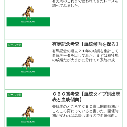
有力馬のこれまで使われてきたレースを
調べてみました。
有馬記念考査【血統傾向を探る】
レース考査
有馬記念の過去２１年の成績を集計して
血統データを出してみた。まずは種牡馬
の成績だが大まかに分けて８系統の成績
ではTurn-to系が１１勝２着５回とダント
ツ。Turn-to系の内容はサンデーサイレン
ス産駒が４勝２着５回、ブライアンズタ
イム産駒...
ＣＢＣ賞考査【血統タイプ別出馬
レース考査
表と血統傾向】
登録馬のところでＣＢＣ賞は開催時期が
ころころ変わっていると書いた。開催時
期が変われば馬場も違うので血統傾向は
掴みにくいと思う。しかも中京で行われ
る1200mの重賞も少ないので2000年から