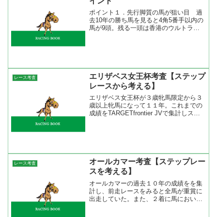
イント
ポイント１．先行脚質の馬が狙い目 過
去10年の勝ち馬を見ると4角5番手以内の
馬が9頭。残る一頭は香港のウルトラフ
ァンタジーで前走のデータはないので位
置取りは分からないが、本番では2番手
からの競馬で抜け出している。前哨戦で
前に行ける脚がないと...
エリザベス女王杯考査【ステップ
レース考査
レースから考える】
エリザベス女王杯が３歳牝馬限定から３
歳以上牝馬になって１１年。これまでの
成績をTARGETfrontier JVで集計しステ
ップレースのデータを出してみました。
前走レース名を見ると秋華賞と府中牝馬
Ｓ組の成績がいい。次いで天皇賞秋にな
っている...
オールカマー考査【ステップレー
レース考査
スを考える】
オールカマーの過去１０年の成績をを集
計し、前走レースをみると全馬が重賞に
出走していた。また、２着に馬において
も８頭が重賞、２頭がオープン特別だっ
た。オープン特別を使われた２頭とは重