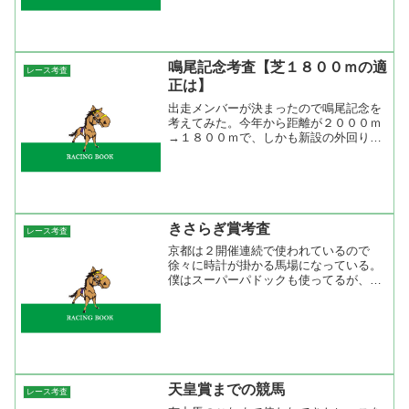
イムランクで見てみると芝１６００ｍで
はスイープトウショウ、芝１８００ｍで
はジョリーダンス、芝２００...
鳴尾記念考査【芝１８００ｍの適
レース考査
正は】
出走メンバーが決まったので鳴尾記念を
考えてみた。今年から距離が２０００ｍ
→１８００ｍで、しかも新設の外回りな
った。スタート地点は１６００ｍよりも
２００ｍ後方からでスタートしてから６
００ｍも直線が続く。これだけ、直線が
長いと先手争いで無理をす...
きさらぎ賞考査
レース考査
京都は２開催連続で使われているので
徐々に時計が掛かる馬場になっている。
僕はスーパーパドックも使ってるが、こ
のソフトの馬場指数をみると１月２４
日、１月３１日、２月１日が時計の掛か
る馬場になっている。今週末の天気予報
をみると金、土曜日が雨模様な...
天皇賞までの競馬
レース考査