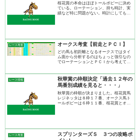
桜花賞の本命はほぼトールポピーに決め
ている。ローテーション、持ち時計、実
績など特に問題がない。時計にしても阪
神ジュベナイルフィリーズで１分３３秒
８で走っているし、レースの流れのタイ
プにしても上がり３Ｆの競馬でも早仕掛
けの自力勝負でも連対して...
オークス考査【前走とＰＣＩ】
レース考査
どの馬も初距離となるオークスではタイ
ム面から分析するのはちょっと強引なの
でローテーションとＰＣＩから考えてみ
た。まずはローテーションだが、基本的
に桜花賞組が強い。過去２１年の成績を
調べてみたら桜花賞出走馬が連に絡まな
秋華賞の枠順決定「過去１２年の
レース情報
かったのはレディパステル...
馬番別成績を見ると・・・」
秋華賞の枠順が決まりました。桜花賞馬
レジネッタは８枠１７番、オークス馬ト
ールポピーは６枠１１番、桜花賞とオー
クス２着のエフティマイアは３枠５番で
す。秋華賞が行われる芝２０００ｍは内
回り。一見、コースロスなく走れる逃げ
馬の成績がいいかと思った...
スプリンターズＳ ３つの攻略ポ
レース考査