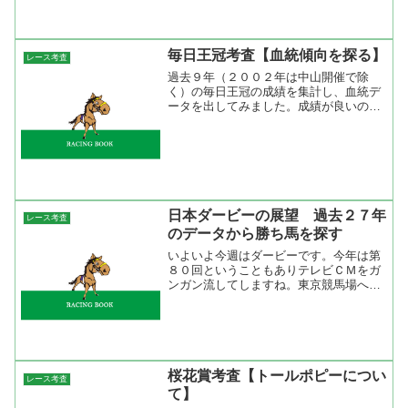
現在までの全ての重賞でチェックしてみ
た。すると面白い...
毎日王冠考査【血統傾向を探る】
レース考査
過去９年（２００２年は中山開催で除
く）の毎日王冠の成績を集計し、血統デ
ータを出してみました。成績が良いのは
サンデーサイレンス系で７連対、次に
NorthernDancer系とNasrullah系の４連対
になっていた。出走馬の血統タイプ別を
みる...
日本ダービーの展望 過去２７年
レース考査
のデータから勝ち馬を探す
いよいよ今週はダービーです。今年は第
８０回ということもありテレビＣＭをガ
ンガン流してしますね。東京競馬場への
足と利用する京王線もダービー一色で
す。最近は仕事の関係でなかなかブログ
を更新できていませんが、今日は休みな
のでいろいろなデータを出し...
桜花賞考査【トールポピーについ
レース考査
て】