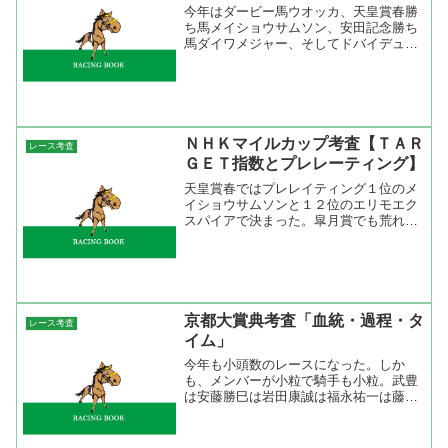
今年はダービー馬ウオッカ、天皇賞春勝
ち馬メイショウサムソン、安田記念勝ち
馬ダイワメジャー、そしてドバイデュー
ティーフリー勝ち馬アドマイヤムーン、
シンガポール・エアラインズ・インター
ナショナルカップ勝ち馬シャドウゲイト
と年内に国内、海外でＧ１...
ＮＨＫマイルカップ考査【ＴＡＲ
レース考査
ＧＥＴ指数とプレレーティング】
天皇賞春ではプレレイティング１位のメ
イショウサムソンと１２位のエリモエク
スパイアで決まった。皐月賞でも荒れて
いたし、混戦模様のＮＨＫマイルカップ
でも荒れるだろうか。昨年はプレレーテ
ィング６位のロジック（１０２）と４位
のファイングレイン（１０...
京都大賞典考査「血統・過程・タ
レース考査
イム」
今年も小頭数のレースになった。しか
も、メンバーが小粒で騎手も小粒。武豊
は安藤勝巳は岩田康誠は福永祐一は藤田
伸二は、みんな毎日王冠に行ってしまっ
た。このメンバーならスイープトウショ
ウでいいじゃないのというご意見も多い