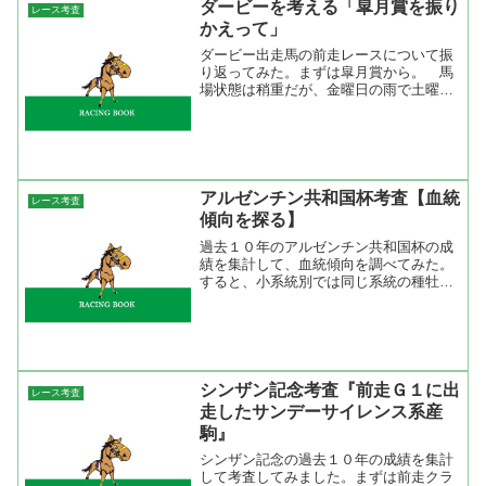
ダービーを考える「皐月賞を振り
レース考査
かえって」
ダービー出走馬の前走レースについて振
り返ってみた。まずは皐月賞から。 馬
場状態は稍重だが、金曜日の雨で土曜日
は不良馬場で始まった。芝のレースは皐
月賞までに７つ。馬場状態がどんなに良
くても内側は掘られてくる。 レースは
バーディバーディが引っ張...
アルゼンチン共和国杯考査【血統
レース考査
傾向を探る】
過去１０年のアルゼンチン共和国杯の成
績を集計して、血統傾向を調べてみた。
すると、小系統別では同じ系統の種牡馬
が勝っていない。大系統でみると
Nasrullah系が４勝２着２回、
NorthernDancer系が３勝２着２回だっ
た。長距離で直線の...
シンザン記念考査『前走Ｇ１に出
レース考査
走したサンデーサイレンス系産
駒』
シンザン記念の過去１０年の成績を集計
して考査してみました。まずは前走クラ