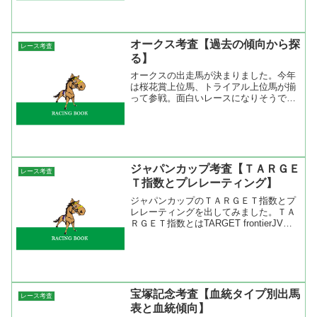
賞で連対経験のあるダイワオーシュウと
コスモバルクだった。また...
オークス考査【過去の傾向から探
レース考査
る】
オークスの出走馬が決まりました。今年
は桜花賞上位馬、トライアル上位馬が揃
って参戦。面白いレースになりそうで
す。そこで、過去の成績から傾向を探っ
てみました。 まずはステップレースか
ら。前走桜花賞組が強いのは当然のこと
ですが、近年ではトライアル...
ジャパンカップ考査【ＴＡＲＧＥ
レース考査
Ｔ指数とプレレーティング】
ジャパンカップのＴＡＲＧＥＴ指数とプ
レレーティングを出してみました。ＴＡ
ＲＧＥＴ指数とはTARGET frontierJVで
表示される補正タイムです。この補正タ
イムは競馬最強の法則に掲載されている
指数と同じ意味です。また、表に出てい
るＺＩ値...
宝塚記念考査【血統タイプ別出馬
レース考査
表と血統傾向】