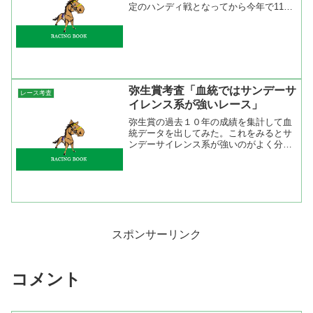
定のハンディ戦となってから今年で11年
目。過去10年の配当をみると3連単の最
低配当が2006年に1-3-2人気で決まった
3680円、最高配当は昨年に12-14-13人
気...
弥生賞考査「血統ではサンデーサ
レース考査
イレンス系が強いレース」
弥生賞の過去１０年の成績を集計して血
統データを出してみた。これをみるとサ
ンデーサイレンス系が強いのがよく分か
る。弥生賞と皐月賞は同じコースを使う
けどレースの質は全く違う。弥生賞は前
半遅くて後半速いレース。だから、瞬発
力があるサンデーサイレン...
スポンサーリンク
コメント