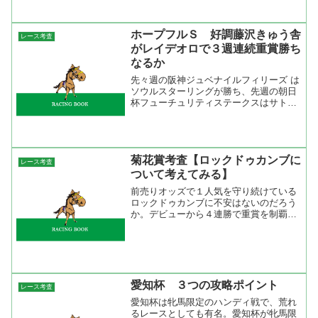
にあると思うけど折角の京都...
ホープフルＳ 好調藤沢きゅう舎
レース考査
がレイデオロで３週連続重賞勝ち
なるか
先々週の阪神ジュベナイルフィリーズ は
ソウルスターリングが勝ち、先週の朝日
杯フューチュリティステークスはサトノ
アレスが勝ってもっか2歳Ｇ1を連勝中の
藤沢和雄厩舎。今週のホープフルＳには
レイデオロがスタンバイ。 レイデオロ
は父キングカメハメハ...
菊花賞考査【ロックドゥカンブに
レース考査
ついて考えてみる】
前売りオッズで１人気を守り続けている
ロックドゥカンブに不安はないのだろう
か。デビューから４連勝で重賞を制覇す
るのは並大抵の馬ではないと思うけど、
クラシック戦線を戦った馬たちとはほぼ
未対戦。唯一、セントライト記念でダー
ビー６着のゴールデンダリ...
愛知杯 ３つの攻略ポイント
レース考査
愛知杯は牝馬限定のハンディ戦で、荒れ
るレースとしても有名。愛知杯が牝馬限