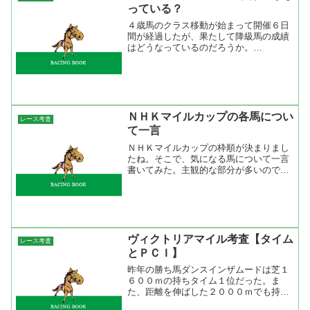
っている？
４歳馬のクラス移動が始まって開催６日
間が経過したが、果たして降級馬の成績
はどうなっているのだろうか。
TARGETfrontier JVを使って調べてみ
た。クラスは分かりやすいところで３歳
上５００万条件と１０００万条件。集計
期間は４歳クラス移...
ＮＨＫマイルカップの各馬につい
レース考査
て一言
ＮＨＫマイルカップの枠順が決まりまし
たね。そこで、気になる馬について一言
書いてみた。主観的な部分が多いので笑
ってみてください。ダイワバーバリア
ン 枠順は申し分ない。勝負どころでも
たつくので東京替わりはプラス。前走は
完敗。複勝で売れそう。コス...
ヴィクトリアマイル考査【タイム
レース考査
とＰＣＩ】
昨年の勝ち馬ダンスインザムードは芝１
６００ｍの持ちタイム１位だった。ま
た、距離を伸ばした２０００ｍでも持ち
タイムは３位だった。今年の登録馬をタ