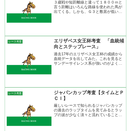
３歳戦や短距離線と違って１８００ｍと
言う距離はいろんな路線を使われた馬が
出てくる。しかも、Ｇ３と敷居が低いの
でどの馬にもチャンスがありそうに思え
る。そこで、過去１０年の勝ち馬の前走
成績から何かヒントがないかと探ってみ
たい。 過去１０年の勝ち...
エリザベス女王杯考査 「血統傾
レース考査
向とステップレース」
過去17年のエリザベス女王杯の成績から
血統データを出してみた。これを見ると
サンデーサイレンス系が強いのがよく分
かるが、面白いのは2度連対している馬
が多いと言うこと。ダンスパートナー
（1996年1着、1997年2着）、メジロドー
ベル（1998...
ジャパンカップ考査【タイムとＰ
レース考査
ＣＩ】
厳しいレースで知られるジャパンカップ
の過去のラップタイムを見てみるとラッ
プの波が少なく淡々と流れていることが
分かる。同じＧ１でも有馬記念などは途
中１３秒台に落ちることもあるが（コー
スの影響もあるが）ジャパンカップは過