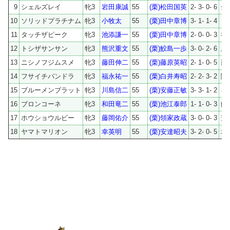
9
シェルズレイ
牝3
岩田康誠
55
(栗)松田国英
2- 3- 0- 6
金
10
ソリッドプラチナム
牝3
小牧太
55
(栗)田中章博
3- 1- 1- 4
ヒ
11
タッチザピーク
牝3
池添謙一
55
(栗)田中章博
2- 0- 0- 3
社
12
トシザサンサン
牝3
熊沢重文
55
(栗)鮫島一歩
3- 0- 2- 6
上
13
ニシノフジムスメ
牝3
藤田伸二
55
(栗)藤原英昭
2- 1- 0- 5
西
14
フサイチパンドラ
牝3
福永祐一
55
(栗)白井寿昭
2- 2- 3- 2
関
15
ブルーメンブラット
牝3
川島信二
55
(栗)安藤正敏
3- 3- 1- 2
キ
16
ブロンコーネ
牝3
和田竜二
55
(栗)池江泰郎
1- 1- 0- 3
飯
17
ホウショウルビー
牝3
藤岡佑介
55
(栗)領家政蔵
3- 0- 0- 3
芳
18
ヤマトマリオン
牝3
幸英明
55
(栗)安達昭夫
3- 2- 0- 5
坂