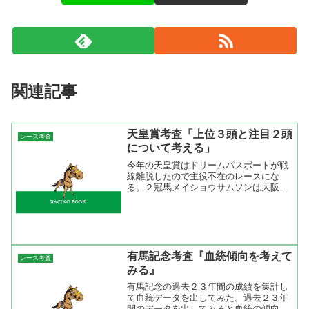
関連記事
天皇賞考査「上位３頭と注目２頭
レース考査
について考える」
今年の天皇賞はドリームパスポートが戦
線離脱したので主役不在のレースにな
る。２冠馬メイショウサムソンは大阪杯
は勝ったが３２００ｍの天皇賞となると
果たしてどうなのか。稍重で行われたダ
ービーを除けば２４００ｍを超える距離
では連対していない。ジャパ...
有馬記念考査『血統傾向を考えて
レース考査
みる』
有馬記念の過去２３年間の成績を集計し
て血統データを出してみた。過去２３年
間のデータを出してみると血統の傾向が