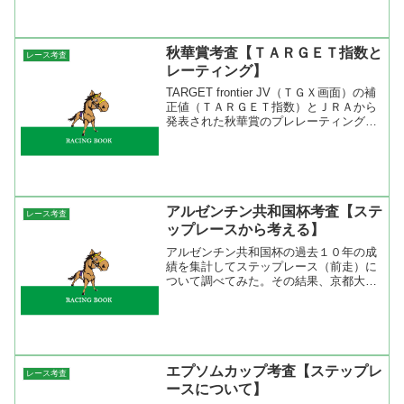
丈夫なはず。では、何故クイーンカップ
を使うのかと言えば目先は...
秋華賞考査【ＴＡＲＧＥＴ指数と
レース考査
レーティング】
TARGET frontier JV（ＴＧＸ画面）の補
正値（ＴＡＲＧＥＴ指数）とＪＲＡから
発表された秋華賞のプレレーティングを
見比べてみた。ＴＡＲＧＥＴのＴＧＸと
は雑誌最強の法則に掲載されているＴＡ
ＲＧＥＴ指数の基準をレースごとに補正
いた指...
アルゼンチン共和国杯考査【ステ
レース考査
ップレースから考える】
アルゼンチン共和国杯の過去１０年の成
績を集計してステップレース（前走）に
ついて調べてみた。その結果、京都大賞
典組が４勝２着２回と成績が良い。他で
は同じコース・距離で行われたオクトー
バーＳ（オークトーバーハンデも含む）
が２勝２着２回と成績が良...
エプソムカップ考査【ステップレ
レース考査
ースについて】