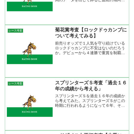
ハッキリでてきますね。なんと言っても
サンデーサイレンス産駒が出てきてから
と前とでは全然違う。１９８６－１９９
５年の１０年では人気のR...
菊花賞考査【ロックドゥカンブに
レース考査
ついて考えてみる】
前売りオッズで１人気を守り続けている
ロックドゥカンブに不安はないのだろう
か。デビューから４連勝で重賞を制覇す
るのは並大抵の馬ではないと思うけど、
クラシック戦線を戦った馬たちとはほぼ
未対戦。唯一、セントライト記念でダー
ビー６着のゴールデンダリ...
スプリンターズＳ考査「過去１６
レース考査
年の成績から考える」
スプリンターズＳを過去１６年の成績か
ら考えてみた。スプリンターズＳがこの
時期に行われるようになって６年、それ
以前の暮れの中山開催が１０年、計１６
年の成績から勝ち馬を見てみると人気別
では１人気７勝、２人気４勝、３人気０
勝、４人気１勝、５人気２...