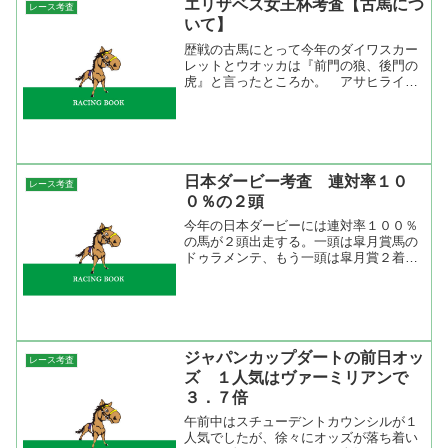
エリザベス女王杯考査【古馬につ
レース考査
いて】
歴戦の古馬にとって今年のダイワスカー
レットとウオッカは『前門の狼、後門の
虎』と言ったところか。 アサヒライジ
ングの出方は非常に気になる。この馬が
逃げるとダイワスカーレットにとって有
利な流れになることは間違いない。アサ
ヒライジングはオークス２...
日本ダービー考査 連対率１０
レース考査
０％の２頭
今年の日本ダービーには連対率１００％
の馬が２頭出走する。一頭は皐月賞馬の
ドゥラメンテ、もう一頭は皐月賞２着の
リアルスティール。対戦成績は１勝１敗
の五分。皐月賞が終わった段階でこの２
頭が抜けた存在だと言うことは分かる。
果たして日本ダービーでは...
ジャパンカップダートの前日オッ
レース考査
ズ １人気はヴァーミリアンで
３．７倍
午前中はスチューデントカウンシルが１
人気でしたが、徐々にオッズが落ち着い