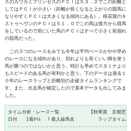
スのカワカミプリンセスのＰＣＩは５３．２でこの距離と
してはＰＣＩが小さい（距離が長くなると上がりの競馬に
なりやすくＰＣＩは大きくなる傾向にある）。桜花賞のキ
ストゥヘヴンのＰＣＩは５１．０でこの馬は後方から競馬
をしているので前にいた馬のＰＣＩはすべて小さく前崩れ
の競馬だった。
この３つのレースをみても今年は平均ペースかやや早め
のレースになる傾向があり、切れよりも長くいい脚を使う
馬が勝つのではないかと思う。時計も早めでスタミナより
もスピードのある馬が有利かと思う。下のデータは過去１
０年のレースラップと距離別の走破タイムランキングで
す。また、出走馬が確定したので基本データも出してみま
した。
タイム分析・レース一覧          【秋華賞　京都芝20
日付   1着ﾀｲﾑ  １着入線馬名        ラップタイム      
------------------------------------------