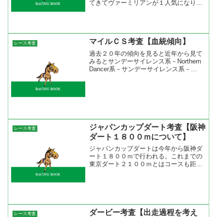
てきてヴァーミリアンが１人気になりま
したね。時系列オッズで面白いのを見つ
けたのですが、今日の午後４時過ぎにほ
ぼ同時にスチューデントカウンシルとキ
ャンディデートに１００万...
マイルＣＳ考査【血統傾向】
レース考査
過去２０年の傾向を見ると近年から見て
みるとサンデーサイレンス系－Northern
Dancer系－サンデーサイレンス系－
Nasrullah系－Hampton系といった感じで
傾向は動いている。母父をみると
Northern Dancer系とNa...
ジャパンカップダート考査【阪神
レース考査
ダート１８００ｍについて】
ジャパンカップダートは今年から阪神ダ
ート１８００ｍで行われる。これまでの
東京ダート２１００ｍとはコースも距離
も違うので過去のデータは使えない。と
言うことでまずは阪神ダート１８００ｍ
の傾向について調べてみた。 阪神競馬
場は２００６年に改装され...
ダービー考査【出走過程を考え
レース考査