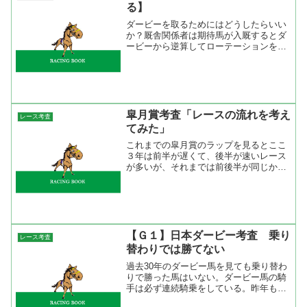
る】
ダービーを取るためにはどうしたらいい
か？厩舎関係者は期待馬が入厩するとダ
ービーから逆算してローテーションを組
むと言われている。ダービーを４回も勝
っている武豊は新馬戦から有力馬を任さ
れ、ダービーを勝つ為の教育を馬に施
し、それをクリアした馬でダ...
皐月賞考査「レースの流れを考え
レース考査
てみた」
これまでの皐月賞のラップを見るとここ
３年は前半が遅くて、後半が速いレース
が多いが、それまでは前後半が同じか前
半が速いレースが多かった。前哨戦の弥
生賞と比べるとラップの流れ逆になりや
すく、それは出走頭数に関係していたと
思う。トライアルでも頭数...
【Ｇ１】日本ダービー考査 乗り
レース考査
替わりでは勝てない
過去30年のダービー馬を見ても乗り替わ
りで勝った馬はいない。ダービー馬の騎
手は必ず連続騎乗をしている。昨年も乗
り替わりについて書いている（ ダービー