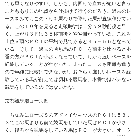
ても早くなりやすい。しかも、内回りで直線が短いと言う
こともありこの地点から仕掛けて行くのだろう。過去のレ
ースをみてもこの下りを馬なりで降りた馬が直線伸びてい
る。この１０年を見ると走破時計は１分５９秒前後と早
く、上がり３Ｆは３５秒前後とやや掛かっている。これを
上位３頭のＰＣＩの平均で見てみると４５～５５となって
いる。そして、過去の勝ち馬のＰＣＩを前走と比べると本
番の方がＰＣＩが小さくなっていて、しかも速いペースを
経験していることがわかった。走ったコースも距離も違う
ので単純に比較はできないが、おそらく厳しいレースを経
験している馬が前走では切れる競馬を、本番ではバテない
競馬をしているのではないかな。
京都競馬場コース図
ちなみにローズＳのアドマイヤキッスのＰＣＩは５３．
３でこの馬よりも前で競馬をしていた馬はＰＣＩが小さ
く、後ろから競馬をしている馬はＰＣＩが大きい。オーク