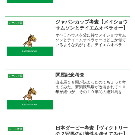
特集 乗り替わりについて）。そして、
昨年のダービー馬になったドゥラメンテ
も連続騎乗となったミ...
ジャパンカップ考査【メイショウ
レース考査
サムソンとテイエムオペラオー】
オペラハウスを父に持つメイショウサム
ソンとテイエムオペラオーはどこか似て
いるような気がする。テイエムオペラオ
ーはクラシックは皐月賞のみだったが古
馬になってから天皇賞春を２回勝ち、天
皇賞秋、ジャパンカップ、有馬記念、宝
塚記念などＧ１を６勝もし...
関屋記念考査
レース考査
出走馬１８頭が決まったのでちょっと考
えてみた。新潟競馬場が改装されて１０
年が経つが、その１０年間の連対馬をみ
るとエイシンガイモン、ダイワテキサ
ス、マグナーテンが２勝ずつ、リワード
ニンファが１勝２着１回と実に４頭が出
走するたびに連対している。...
日本ダービー考査【ヴィクトリー
レース考査
の２冠馬の可能性を考えてみた】