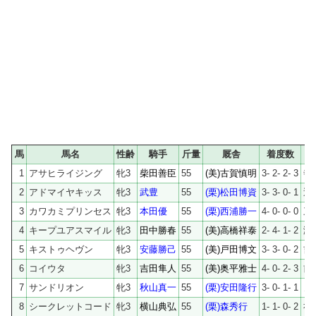
馬
馬名
性齢
騎手
斤量
厩舎
着度数
1
アサヒライジング
牝3
柴田善臣
55
(美)古賀慎明
3- 2- 2- 3
寺
2
アドマイヤキッス
牝3
武豊
55
(栗)松田博資
3- 3- 0- 1
近
3
カワカミプリンセス
牝3
本田優
55
(栗)西浦勝一
4- 0- 0- 0
三
4
キープユアスマイル
牝3
田中勝春
55
(美)高橋祥泰
2- 4- 1- 2
瀬
5
キストゥヘヴン
牝3
安藤勝己
55
(美)戸田博文
3- 3- 0- 2
吉
6
コイウタ
牝3
吉田隼人
55
(美)奥平雅士
4- 0- 2- 3
前
7
サンドリオン
牝3
秋山真一
55
(栗)安田隆行
3- 0- 1- 1
ノ
8
シークレットコード
牝3
横山典弘
55
(栗)森秀行
1- 1- 0- 2
社