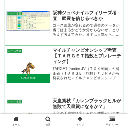
去２０年で一度だけで、そ...
阪神ジュベナイルフィリーズ考
レース考査
査 武豊を信じるべきか
コース形態が変わるので過去のデータが
当てはまるかどうか分からないが、とり
あえず考えてみた。まずは人気から、過
去１５年ので１人気は５勝、２人気は２
勝、３人気は１勝２着５回で連対率では
３人気がトップ。５人気以下が６勝２着
マイルチャンピオンシップ考査
レース考査
９回だから荒れるレースと...
【ＴＡＲＧＥＴ指数とプレレーテ
ィング】
TARGET frontier JV（ＴＧＸ画面）の補
正値（ＴＡＲＧＥＴ指数）とＪＲＡから
発表されたマイルチャンピオンシッププ
レレーティングを表にまとめてみた。Ｔ
ＡＲＧＥＴのＴＧＸとは雑誌最強の法則
に掲載されているＴＡＲＧＥＴ指数と同
様にレ...
天皇賞秋「カレンブラックヒルが
レース考査
無敗で天皇賞になるか？」
今年の天皇賞は楽しみな３歳馬が出走す
る。その３歳馬とは春にNHKマイルカッ
プを勝ち、天皇賞のステップレースの毎
ホーム
検索
トップ
サイドバー
日王冠を勝ったカレンブラックヒル。こ