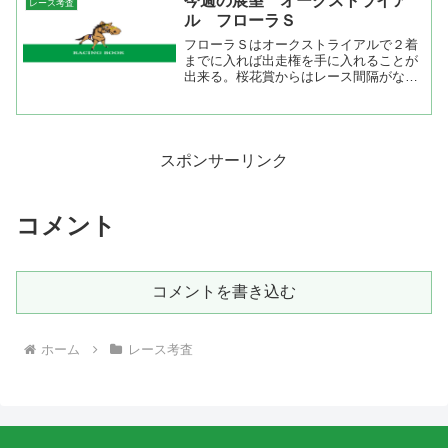
今週の展望 オークストライア
レース考査
覧は２００６年の中京開催...
ル フローラＳ
フローラＳはオークストライアルで２着
までに入れば出走権を手に入れることが
出来る。桜花賞からはレース間隔がない
ので桜花賞→フローラＳはない。それだ
けに５００万を勝ったばかりの馬にはチ
ャンスがある。例年だとミモザ賞、フラ
ワーカップなどを使われて...
スポンサーリンク
コメント
コメントを書き込む
ホーム
レース考査