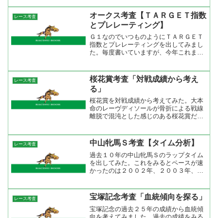
ＲＧＥＴのＴＧＸとは雑誌最強の法則に
掲載されているＴＡＲＧＥＴ指数と同様
オークス考査【ＴＡＲＧＥＴ指数
レース考査
にレー...
とプレレーティング】
Ｇ１なのでいつものようにＴＡＲＧＥＴ
指数とプレレーティングを出してみまし
た。毎度書いていますが、今年これまで
のプレレーティングの成績は皐月賞まで
プレレーティング上位３位までが連対し
ていましたが、天皇賞（春）ではドリー
桜花賞考査「対戦成績から考え
レース考査
ムジャーニーの３着が精一...
る」
桜花賞を対戦成績から考えてみた。大本
命のレーヴディソールが骨折による戦線
離脱で混沌とした感じのある桜花賞だ
が、対戦成績からみるとそれほど荒れそ
うな雰囲気はない。レーヴディソールが
いなければホエールキャプチャが主役に
中山牝馬Ｓ考査【タイム分析】
レース考査
浮上する。この馬の成績を見...
過去１０年の中山牝馬Ｓのラップタイム
を出してみた。これをみるとペースが速
かったのは２００２年、２００３年、２
００４年の３回だけ、あとは平均ペース
からややスローペース。重馬場で行われ
た昨年は馬場を考慮するとやや速いペー
宝塚記念考査「血統傾向を探る」
レース考査
ス。牝馬限定というだけで...
宝塚記念の過去２５年の成績から血統傾
向を考えてみました。過去の成績をみる