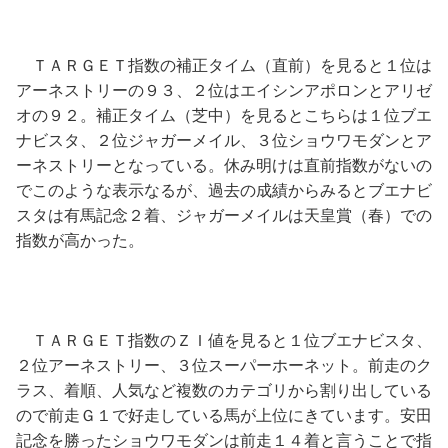
ＴＡＲＧＥＴ指数の補正タイム（直前）を見ると１位は
アーネストリーの９３、２位はエイシンアポロンとアリゼ
オの９２。補正タイム（芝中）を見るとこちらは１位ブエ
ナビスタ、２位ジャガーメイル、３位ショウワモダンとア
ーネストリーとなっている。休み明けは直前指数がないの
でこのような表示なるが、過去の成績からみるとブエナビ
スタは有馬記念２着、ジャガーメイルは天皇賞（春）での
指数が高かった。
ＴＡＲＧＥＴ指数のＺＩ値を見ると１位ブエナビスタ、
２位アーネストリー、３位スーパーホーネット。前走のク
ラス、着順、人気など複数のカテゴリから割り出している
ので前走Ｇ１で好走している馬が上位にきています。安田
記念を勝ったショウワモダンは前走１４着と言うことで指