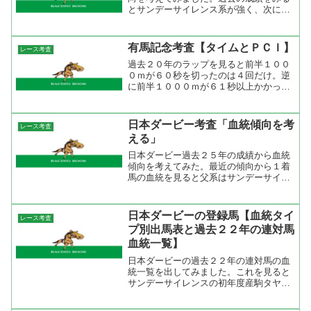
とサンデーサイレンス系が強く、次にノ
ーザンダンサー系が強い。今年の出走馬
を見るとサンデーサイレンス系はブエナ
ビスタ、ドリームジャーニーなどで、ノ
有馬記念考査【タイムとＰＣＩ】
レース考査
ーザンダンサー系はシンゲ...
過去２０年のラップを見ると前半１００
０ｍが６０秒を切ったのは４回だけ。逆
に前半１０００ｍが６１秒以上かかった
のは１２回あった。中山芝２５００ｍと
いうコースは外回りのスタート地点から
すぐに３コーナーに突入するせいか流れ
日本ダービー考査「血統傾向を考
レース考査
は落ち着きやすい。レース...
える」
日本ダービー過去２５年の成績から血統
傾向を考えてみた。最近の傾向から１着
馬の血統を見ると父系はサンデーサイレ
ンス系が圧倒的に強く、ロベルト系、キ
ングマンボ系が時々勝っている程度。母
系を見るとノーザンダンサー系とグレイ
日本ダービーの登録馬【血統タイ
レース考査
ソブリン系が強い。２着馬...
プ別出馬表と過去２２年の連対馬
血統一覧】
日本ダービーの過去２２年の連対馬の血
統一覧を出してみました。これを見ると
サンデーサイレンスの初年度産駒タヤス
ツヨシとジェニュインが連対してからこ
れまで６勝２着６回と圧倒的な成績を上