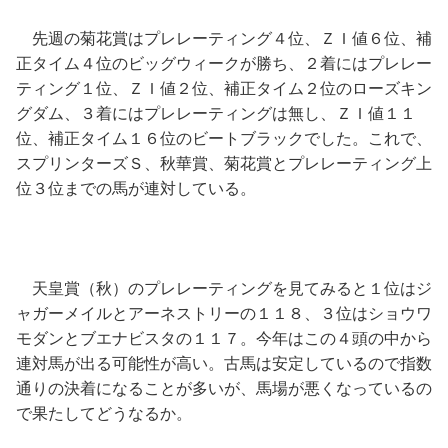
先週の菊花賞はプレレーティング４位、ＺＩ値６位、補
正タイム４位のビッグウィークが勝ち、２着にはプレレー
ティング１位、ＺＩ値２位、補正タイム２位のローズキン
グダム、３着にはプレレーティングは無し、ＺＩ値１１
位、補正タイム１６位のビートブラックでした。これで、
スプリンターズＳ、秋華賞、菊花賞とプレレーティング上
位３位までの馬が連対している。
天皇賞（秋）のプレレーティングを見てみると１位はジ
ャガーメイルとアーネストリーの１１８、３位はショウワ
モダンとブエナビスタの１１７。今年はこの４頭の中から
連対馬が出る可能性が高い。古馬は安定しているので指数
通りの決着になることが多いが、馬場が悪くなっているの
で果たしてどうなるか。