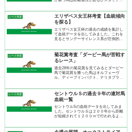
ある馬。過去の勝ち馬を見てもサンデー
サイレンス産駒、ブライアンズタイム産
駒、ダンスインザダーク産駒、サッカー
エリザベス女王杯考査【血統傾向
レース考査
ボーイ産駒、リアルシャダ...
を探る】
エリザベス女王杯の過去の成績を集計し
て血統データを出してみました。これを
見るとサンデーサイレンス系が圧倒的に
強い。今年の登録馬を見ても半数以上が
サンデーサイレンス系。だが、サンデー
サイレンス系の次に成績がいいのが
菊花賞考査「ダービー馬が苦戦す
レース考査
NorthernDancer...
るレース」
過去28年の菊花賞を見てみるとダービー
馬で菊花賞を勝った馬はオルフェーヴ
ル、ディープインパクト、ナリタブライ
アンの3頭。この3頭に共通するのは3冠
だったこと。それと、ダービーではコン
マ3秒以上の差を付けて楽勝だったこ
セントウルＳの過去９年の連対馬
レース考査
と。2冠馬でダービーに挑...
血統一覧
セントウルSの血統データを出してみま
した。セントウルＳは２００年から距離
が短縮されて１２００ｍで行われるよう
になったので２０００年からのデータを
集計しました。血統タイプ別では２００
６年中京開催を除く８年、連対馬血統一