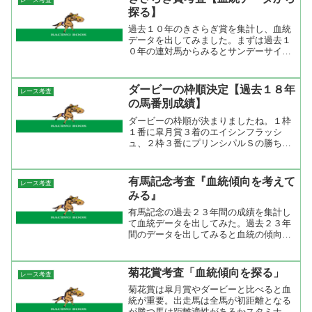
レース考査
年で前走ＧⅠまたはＧⅡ...
探る】
過去１０年のきさらぎ賞を集計し、血統
データを出してみました。まずは過去１
０年の連対馬からみるとサンデーサイレ
ンス産駒やブライアンズタイム産駒など
のTurn-to系が強いです。特にこのレース
を勝ったサンデーサイレンス産駒は出世
ダービーの枠順決定【過去１８年
レース考査
している。一昨年...
の馬番別成績】
ダービーの枠順が決まりましたね。１枠
１番に皐月賞３着のエイシンフラッシ
ュ、２枠３番にプリンシパルＳの勝ち馬
ルーラーシップ、４枠７番に皐月賞馬ヴ
ィクトワールピサ、同じく４枠８番に皐
月賞４着のローズキングダム、５枠９番
有馬記念考査『血統傾向を考えて
レース考査
に青葉賞を勝ったペルーサ、...
みる』
有馬記念の過去２３年間の成績を集計し
て血統データを出してみた。過去２３年
間のデータを出してみると血統の傾向が
ハッキリでてきますね。なんと言っても
サンデーサイレンス産駒が出てきてから
と前とでは全然違う。１９８６－１９９
菊花賞考査「血統傾向を探る」
レース考査
５年の１０年では人気のR...
菊花賞は皐月賞やダービーと比べると血
統が重要。出走馬は全馬が初距離となる
が勝つ馬は距離適性があるかスタミナが