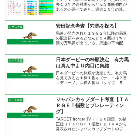
去１０年の連対馬からどんな血統傾向が
あるのか調べてみた。過去１０年の連対
馬の血統を見るとサンデーサイレンス系
がダントツに強いが、最近では
Mr.Prospector系が頑張っている。特に近
安田記念考査【穴馬を探る】
レース考査
２年は父か母父にM...
馬連が発売された１９９２年以降の馬連
の配当額をみるとなんと１４回のうち７
回で万馬券が出ている。馬連の平均配当
は１４２６８円。３連複の平均配当は３
６４８０円（３連複が発売されるように
なって３回全てが万馬券）と荒れる安田
日本ダービーの枠順決定 有力馬
レース考査
記念。そこで、過去２０年...
は真ん中より内目に集結
日本ダービーの枠順が決定した。有力馬
を見てみると１枠１番キズナ、１枠２番
コディーノ、４枠８番ロゴタイプ、５枠
９番エピファネイアと有力馬が真ん中よ
りの内目に集結。外枠が不利なコースな
だけに有力馬がいい枠に入ったのはなに
ジャパンカップダート考査【ＴＡ
レース考査
より。これで、面白いレー...
ＲＧＥＴ指数とプレレーティン
グ】
TARGET frontier JV（ＴＧＸ画面）の補
正値（ＴＡＲＧＥＴ指数）とＪＲＡから
発表されたジャパンカップダートのプレ
レーティングを表にまとめてみた。ＴＡ