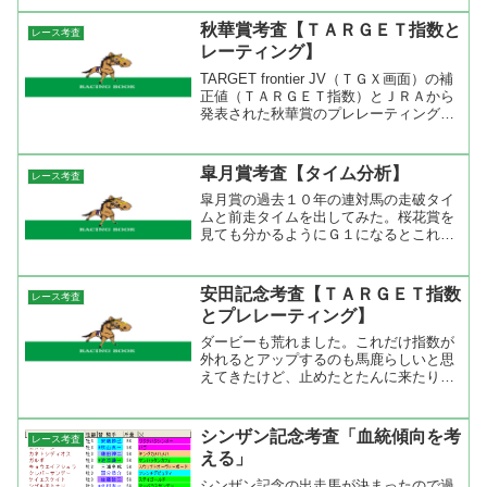
た。過去５年の勝ちタイムを見るともっ
とも速かったのがカルストンライトオが
秋華賞考査【ＴＡＲＧＥＴ指数と
レース考査
勝った５３秒７、もっとも遅...
レーティング】
TARGET frontier JV（ＴＧＸ画面）の補
正値（ＴＡＲＧＥＴ指数）とＪＲＡから
発表された秋華賞のプレレーティングを
見比べてみた。ＴＡＲＧＥＴのＴＧＸと
は雑誌最強の法則に掲載されているＴＡ
ＲＧＥＴ指数の基準をレースごとに補正
皐月賞考査【タイム分析】
レース考査
いた指...
皐月賞の過去１０年の連対馬の走破タイ
ムと前走タイムを出してみた。桜花賞を
見ても分かるようにＧ１になるとこれま
で走ったことないタイムで走ることにな
る。皐月賞を見ても同じ芝２０００ｍの
前走よりも本番の方が速いタイムで走っ
安田記念考査【ＴＡＲＧＥＴ指数
レース考査
ている。３歳馬の場合はレ...
とプレレーティング】
ダービーも荒れました。これだけ指数が
外れるとアップするのも馬鹿らしいと思
えてきたけど、止めたとたんに来たりす
るので今週もアップします。下の表はこ
れまでのＧ１の成績です。まあ、荒れて
いるので指数上位の馬同士の決着はない
シンザン記念考査「血統傾向を考
レース考査
ですね。レース名馬名着順...
える」
シンザン記念の出走馬が決まったので過