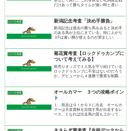
を出してみた。これをみると牝馬限定戦
だけあって勝ちタイムが速い時と遅いと
きで３秒ぐらいの差がある。今年のメン
バーを見ると掛かって行くような馬はい
ないのでペースはそれほど速くないと思
新潟記念考査「決め手勝負」
レース考査
う。逃げるとしたらフサイ...
新潟記念は過去の勝ち馬をみると決め手
のある馬が上位にきている。特に上がり
３Fは速い脚が使えるのが望ましい。ス
ローペースなら先行して３３秒台の上が
り。平均ペースなら差し馬が３３秒台の
上がりと速い脚は求められる。それと、
菊花賞考査【ロックドゥカンブに
レース考査
前走重賞に出ている馬がい...
ついて考えてみる】
前売りオッズで１人気を守り続けている
ロックドゥカンブに不安はないのだろう
か。デビューから４連勝で重賞を制覇す
るのは並大抵の馬ではないと思うけど、
クラシック戦線を戦った馬たちとはほぼ
未対戦。唯一、セントライト記念でダー
オールカマー ３つの攻略ポイン
レース考査
ビー６着のゴールデンダリ...
ト
１．前走はＧⅠかＧⅡに出走 オールカ
マーは天皇賞秋を目指す馬が出走するレ
ース。となれば出走馬の質も上がってく
る。夏に力を付けてきた馬と春の実績馬
のぶつかり合いになり、どちらに軍配が
上がるかというと春の実績馬だ。過去10
きさらぎ賞考査【血統データから