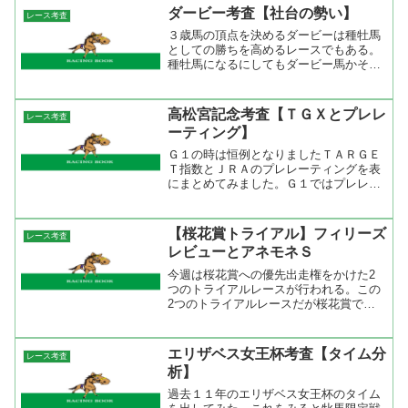
げている。しかし、サンデーサイレンス
ダービー考査【社台の勢い】
レース考査
系が全く連対出来ない年も...
３歳馬の頂点を決めるダービーは種牡馬
としての勝ちを高めるレースでもある。
種牡馬になるにしてもダービー馬かそう
でないかでは大きく違うし、今の時代な
らサンデーサイレンスの血を引いている
かどうかでも価値が違ってくる。過去２
高松宮記念考査【ＴＧＸとプレレ
レース考査
０年の皐月賞とダービーの...
ーティング】
Ｇ１の時は恒例となりましたＴＡＲＧＥ
Ｔ指数とＪＲＡのプレレーティングを表
にまとめてみました。Ｇ１ではプレレー
ティングを参考にするのが有効な手段
で、フェブラリーＳではランキング上位
３頭のうち２頭（ヴァーミリアンとブル
【桜花賞トライアル】フィリーズ
レース考査
ーコンコルド）で決まった。...
レビューとアネモネＳ
今週は桜花賞への優先出走権をかけた2
つのトライアルレースが行われる。この
2つのトライアルレースだが桜花賞での
成績はあまり良くない。何故かといえば
レース間隔が詰まっている上に権利を取
るために仕上げて来ているのが原因かと
エリザベス女王杯考査【タイム分
レース考査
思われる。ただ、どちらの...
析】
過去１１年のエリザベス女王杯のタイム