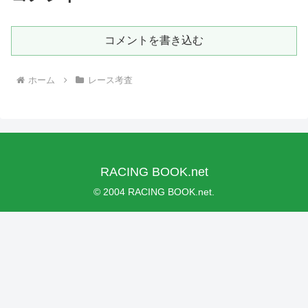
コメントを書き込む
ホーム
レース考査
RACING BOOK.net
© 2004 RACING BOOK.net.