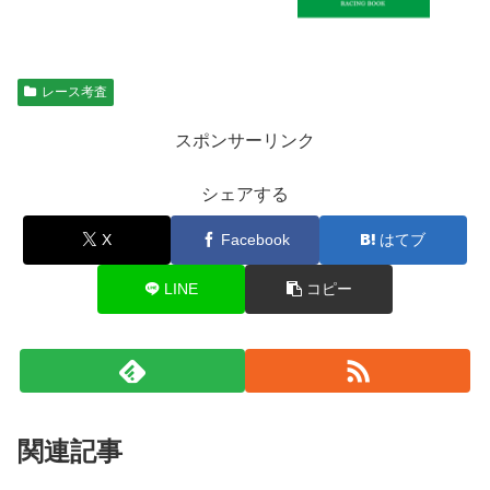
レース考査
スポンサーリンク
シェアする
X
Facebook
はてブ
LINE
コピー
関連記事