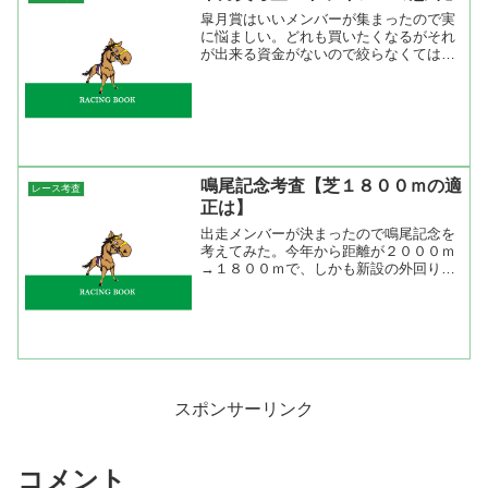
皐月賞はいいメンバーが集まったので実
に悩ましい。どれも買いたくなるがそれ
が出来る資金がないので絞らなくてはい
けない。いろいろとデータを調べてみた
ら、前走レースでトライアルレースを走
った馬の成績がいい。トライアルレース
は皐月賞に出るための権利...
鳴尾記念考査【芝１８００ｍの適
レース考査
正は】
出走メンバーが決まったので鳴尾記念を
考えてみた。今年から距離が２０００ｍ
→１８００ｍで、しかも新設の外回りな
った。スタート地点は１６００ｍよりも
２００ｍ後方からでスタートしてから６
００ｍも直線が続く。これだけ、直線が
長いと先手争いで無理をす...
スポンサーリンク
コメント