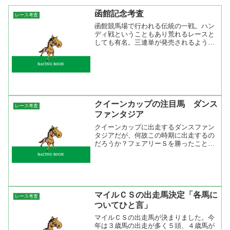
函館記念考査
レース考査
函館競馬場で行われる伝統の一戦。ハン
ディ戦ということもあり荒れるレースと
しても有名。三連単が発売されるように
なって８回レースが行われているがその
うち４回も三連単で１０万馬券以上が出
ている。勝ち馬の人気をみると過去１６
年で１人気が勝ったのが２...
クイーンカップの注目馬 ダンス
レース考査
ファンタジア
クイーンカップに出走するダンスファン
タジアだが、何故この時期に出走するの
だろうか？フェアリーＳを勝ったことで
賞金的には余裕があり、桜花賞トライア
ルは状態を見て使っても使わなくても大
丈夫なはず。では、何故クイーンカップ
を使うのかと言えば目先は...
マイルＣＳの出走馬決定「各馬に
レース考査
ついてひと言」
マイルＣＳの出走馬が決まりました。今
年は３歳馬の出走が多く５頭、４歳馬が