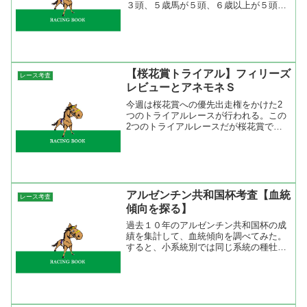
３頭、５歳馬が５頭、６歳以上が５頭と
なった。また、社台系が多く取りに来て
いるような雰囲気がある。 オウケンサ
クラ ３歳 武豊 天皇賞秋は先行して
４着に粘った。アーネスト...
【桜花賞トライアル】フィリーズ
レース考査
レビューとアネモネＳ
今週は桜花賞への優先出走権をかけた2
つのトライアルレースが行われる。この
2つのトライアルレースだが桜花賞での
成績はあまり良くない。何故かといえば
レース間隔が詰まっている上に権利を取
るために仕上げて来ているのが原因かと
思われる。ただ、どちらの...
アルゼンチン共和国杯考査【血統
レース考査
傾向を探る】
過去１０年のアルゼンチン共和国杯の成
績を集計して、血統傾向を調べてみた。
すると、小系統別では同じ系統の種牡馬
が勝っていない。大系統でみると
Nasrullah系が４勝２着２回、
NorthernDancer系が３勝２着２回だっ
た。長距離で直線の...