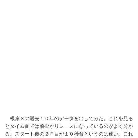
根岸Ｓの過去１０年のデータを出してみた。これを見る
とタイム面では前掛かりレースになっているのがよく分か
る。スタート後の２Ｆ目が１０秒台というのは速い。これ