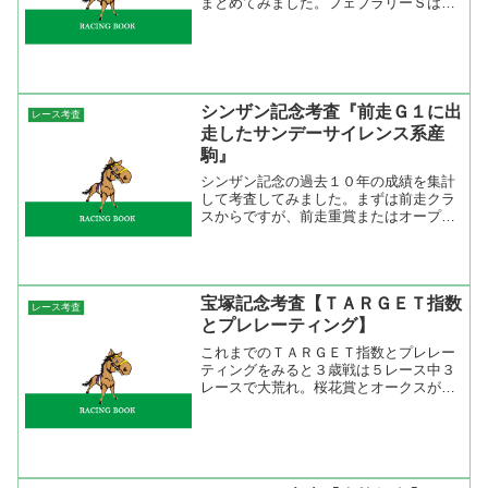
まとめてみました。フェブラリーＳはプ
レレーティング３位のサクセスブロッケ
ンが勝ち、２着にプレレーティング４位
のカジノドライヴが入った。昨年の高松
宮記念はプレレーティング...
シンザン記念考査『前走Ｇ１に出
レース考査
走したサンデーサイレンス系産
駒』
シンザン記念の過去１０年の成績を集計
して考査してみました。まずは前走クラ
スからですが、前走重賞またはオープン
出走馬が６勝２着６回、昇級馬が４勝２
着４回で僅かに同クラス出走馬の成績が
いい。前走同クラスではＧ１出走馬は着
順は関係ない。Ｇ１以外で...
宝塚記念考査【ＴＡＲＧＥＴ指数
レース考査
とプレレーティング】
これまでのＴＡＲＧＥＴ指数とプレレー
ティングをみると３歳戦は５レース中３
レースで大荒れ。桜花賞とオークスが比
較的人気の決着。古馬戦では３レース中
牝馬戦のヴィクトリアマイルが大荒れ。
宝塚記念は果たしてどういう結果になる
のだろうか。春のＧ１連対...