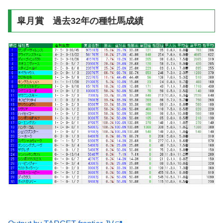
皐月賞 過去32年の種牡馬成績