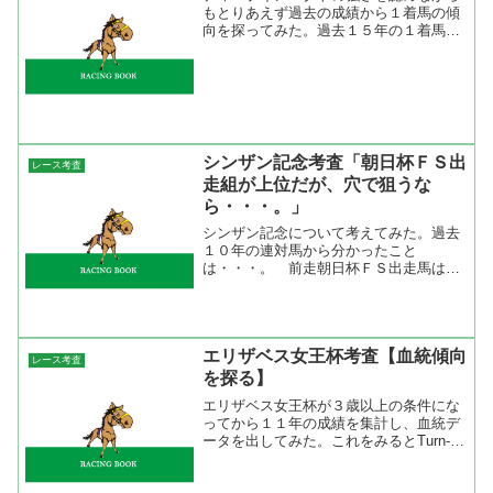
もとりあえず過去の成績から１着馬の傾
向を探ってみた。過去１５年の１着馬に
共通しているのはローテーションが皐月
賞→ダービー（パターンＡ）かトライア
ル１着→ダービー（パターンＢ）のどち
らかで例外はＮＨＫマイル...
シンザン記念考査「朝日杯ＦＳ出
レース考査
走組が上位だが、穴で狙うな
ら・・・。」
シンザン記念について考えてみた。過去
１０年の連対馬から分かったこと
は・・・。 前走朝日杯ＦＳ出走馬は６
連対。２桁着順のドリームガードナーの
朝日杯ＦＳまでは２、１、１着で全て１
人気だった。朝日杯ＦＳに出走していて
も６人気以下は買いづらい。 新...
エリザベス女王杯考査【血統傾向
レース考査
を探る】
エリザベス女王杯が３歳以上の条件にな
ってから１１年の成績を集計し、血統デ
ータを出してみた。これをみるとTurn-to
系が６勝２着７回、NorthernDancer系が
４勝２着２回とこの２系統が強い。特に