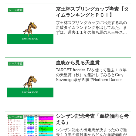
京王杯スプリングカップ考査【タ
レース考査
イムランキングとＰＣＩ】
京王杯スプリングカップに出走する馬の
走破タイムランキングを出してみた。ま
ずは、過去１１年の勝ち馬の京王杯スプ
リングカップの走破タイムと前走の走破
タイム。これを見ると勝ち馬のタイムは
良馬場だったら１分２０秒台前半になる
と思う。赤太字になってい...
血統から見る天皇賞
レース考査
TARGET frontier JVを使って過去１８年
の天皇賞（秋）を集計してみるとGrey
Sovereign系が５勝でNorthern Dancer系
が３勝、サンデーサイレンス系が２勝と
なっている。これを大まかに分類すると
Nasrull...
シンザン記念考査「血統傾向を考
レース考査
える」
シンザン記念の出走馬が決まったので過
去１０年の連対馬からどんな血統傾向が