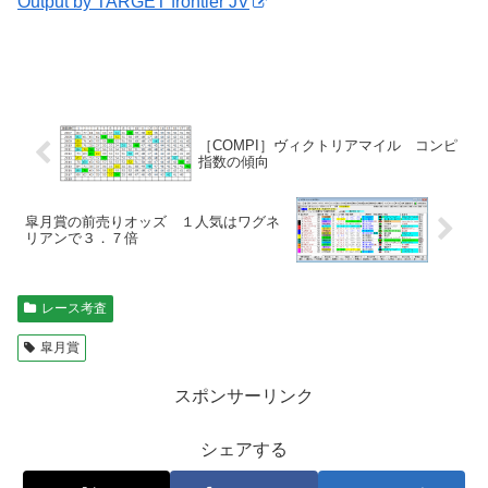
Output by TARGET frontier JV
［COMPI］ヴィクトリアマイル コンピ
指数の傾向
皐月賞の前売りオッズ １人気はワグネ
リアンで３．７倍
レース考査
皐月賞
スポンサーリンク
シェアする