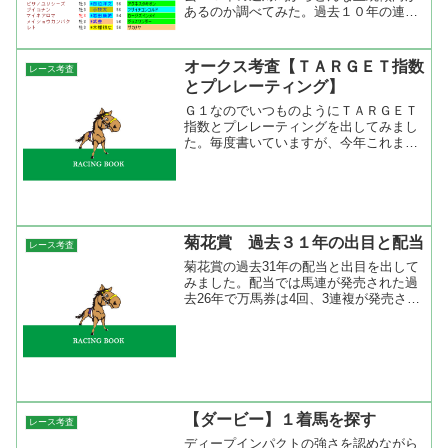
あるのか調べてみた。過去１０年の連対
馬の血統を見るとサンデーサイレンス系
がダントツに強いが、最近では
Mr.Prospector系が頑張っている。特に近
オークス考査【ＴＡＲＧＥＴ指数
レース考査
２年は父か母父にM...
とプレレーティング】
Ｇ１なのでいつものようにＴＡＲＧＥＴ
指数とプレレーティングを出してみまし
た。毎度書いていますが、今年これまで
のプレレーティングの成績は皐月賞まで
プレレーティング上位３位までが連対し
ていましたが、天皇賞（春）ではドリー
ムジャーニーの３着が精一...
菊花賞 過去３１年の出目と配当
レース考査
菊花賞の過去31年の配当と出目を出して
みました。配当では馬連が発売された過
去26年で万馬券は4回、3連複が発売され
た過去15年で万馬券は8回でした。2011
年からは大きく荒れることはないです
が、2010年以前はそこそこ荒れるのが菊
花賞でした...
【ダービー】１着馬を探す
レース考査
ディープインパクトの強さを認めながら