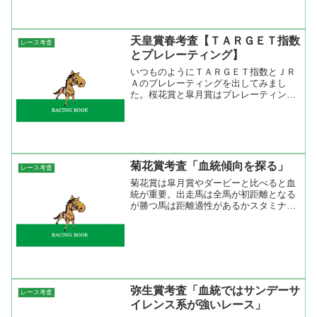
成績がいい。しかし、オークスのデータ
で言えば桜花賞組の成績が...
天皇賞春考査【ＴＡＲＧＥＴ指数
レース考査
とプレレーティング】
いつものようにＴＡＲＧＥＴ指数とＪＲ
Ａのプレレーティングを出してみまし
た。桜花賞と皐月賞はプレレーティング
が示すように混戦で結果的に荒れまし
た。でも、古馬になると実力差がハッキ
リしてくるので比較的指数通りの結果に
なりやすい。過去の連対馬の傾...
菊花賞考査「血統傾向を探る」
レース考査
菊花賞は皐月賞やダービーと比べると血
統が重要。出走馬は全馬が初距離となる
が勝つ馬は距離適性があるかスタミナが
ある馬。過去の勝ち馬を見てもサンデー
サイレンス産駒、ブライアンズタイム産
駒、ダンスインザダーク産駒、サッカー
ボーイ産駒、リアルシャダ...
弥生賞考査「血統ではサンデーサ
レース考査
イレンス系が強いレース」