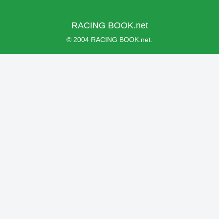
RACING BOOK.net
© 2004 RACING BOOK.net.