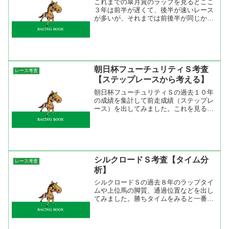
これまでの皐月賞のラップを見るとここ
３年は前半が遅くて、後半が速いレース
が多いが、それまでは前後半が同じか前
半が速いレースが多かった。前哨戦の弥
生賞と比べるとラップの流れ逆になりや
すく、それは出走頭数に関係していたと
思う。トライアルでも頭数...
朝日杯フューチュリティＳ考査
レース考査
【ステップレースから考える】
朝日杯フューチュリティＳの過去１０年
の成績を集計して前走成績（ステップレ
ース）を出してみました。これを見ると
東京スポーツ杯、京王杯２歳Ｓ、京都２
歳Ｓが２勝ずつで京成杯を含めると前走
重賞かオープン特別に出走した馬が８
勝、未勝利・新馬戦からの馬...
シルクロードＳ考査【タイム分
レース考査
析】
シルクロードＳの過去８年のラップタイ
ムや上位馬の脚質、通過位置などを出し
てみました。勝ちタイムをみると一番速
かったのが昨年のエムオーウイナーが出
した１分７秒８、一番遅かったのが一昨
年のタマモホットプレイの１分８秒９