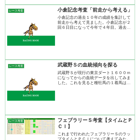
小倉記念考査「前走から考える」
レース考査
小倉記念の過去１０年の成績を集計して
前走から考えて見ました。小倉記念が２
回６日目になって今年で４年目。過去３
年をみると連対馬はダンシンググロウを
除けば全馬が重賞に出走してた。ハンデ
ィの重いドリームジャーニーとヴィータ
ローザは前走の２桁着順だ...
武蔵野Ｓの血統傾向を探る
レース考査
武蔵野Ｓが現行の東京ダート１６００ｍ
になってからの血統データを出してみま
した。これを見ると種牡馬の１着馬はミ
スプロ系が多く、次いでノーザンダンサ
ー系。母父ではミスプロ系とノーザンダ
ンサー系となっていた。近年はミスプロ
系の強さが目立っています...
フェブラリーＳ考査【タイムとＰ
レース考査
ＣＩ】
これまで行われたフェブラリーＳのラッ
プタイムとＰＣＩについて考えてみた。