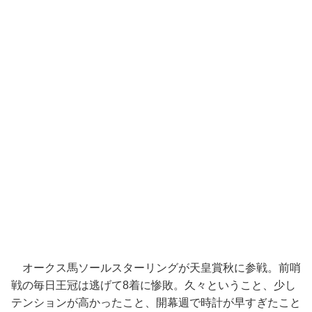
オークス馬ソールスターリングが天皇賞秋に参戦。前哨
戦の毎日王冠は逃げて8着に惨敗。久々ということ、少し
テンションが高かったこと、開幕週で時計が早すぎたこと