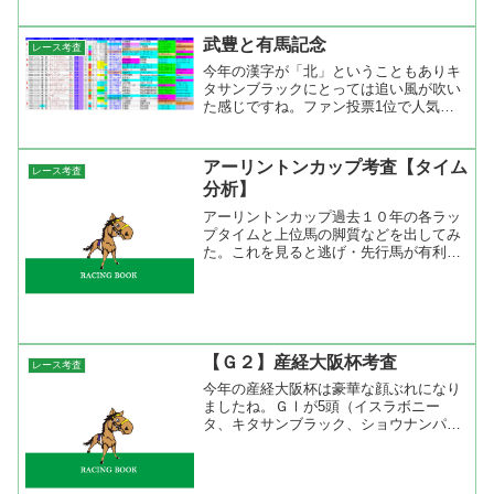
（２０００年は不良馬場なの...
武豊と有馬記念
レース考査
今年の漢字が「北」ということもありキ
タサンブラックにとっては追い風が吹い
た感じですね。ファン投票1位で人気で
も1番人気でしょう。『優駿』1月号で武
豊は有馬記念で騎乗するキタサンブラッ
クについて「小細工はせず堂々と、皆が
アーリントンカップ考査【タイム
レース考査
笑顔になるレースをして...
分析】
アーリントンカップ過去１０年の各ラッ
プタイムと上位馬の脚質などを出してみ
た。これを見ると逃げ・先行馬が有利と
いうのがよく分かる。３ヶ月間馬場を休
ませているだけあって芝の状態が良く、
前に行った馬が残るようなレースになり
やすい。これは、例年の傾...
【Ｇ２】産経大阪杯考査
レース考査
今年の産経大阪杯は豪華な顔ぶれになり
ましたね。ＧⅠが5頭（イスラボニー
タ、キタサンブラック、ショウナンパン
ドラ、ヌーヴォレコルト、ラブリーデ
イ）に中山記念2着のアンビシャス、京
都記念2着のタッチングスピーチなどど