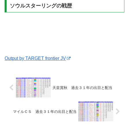
ソウルスターリングの戦歴
Output by TARGET frontier JV
天皇賞秋 過去３１年の出目と配当
マイルＣＳ 過去３１年の出目と配当