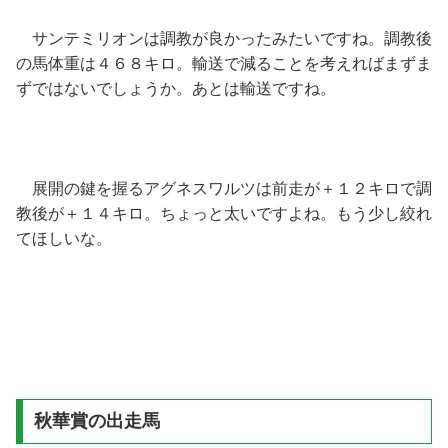
サンテミリオンは調教が良かったみたいですね。調教後
の馬体重は４６８キロ。輸送で減ることを考えればまずま
ずではないでしょうか。あとは輸送ですね。
展開の鍵を握るアグネスワルツは前走が＋１２キロで調
教後が＋１４キロ。ちょっと太いですよね。もう少し絞れ
てほしいな。
秋華賞の出走馬