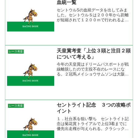
血統一覧
セントウルSの血統データを出してみま
した。セントウルＳは２００年から距離
が短縮されて１２００ｍで行われるよう
になったので２０００年からのデータを
集計しました。血統タイプ別では２００
６年中京開催を除く８年、連対馬血統一
覧は２００６年の中京開催...
天皇賞考査「上位３頭と注目２頭
レース考査
について考える」
今年の天皇賞はドリームパスポートが戦
線離脱したので主役不在のレースにな
る。２冠馬メイショウサムソンは大阪杯
は勝ったが３２００ｍの天皇賞となると
果たしてどうなのか。稍重で行われたダ
ービーを除けば２４００ｍを超える距離
では連対していない。ジャパ...
セントライト記念 ３つの攻略ポ
レース考査
イント
１．社台系を狙い撃ち セントライト記
念は菊花賞トライアルで上位3着までに
優先出走権が与えられる。クラシックと
いえば社台抜きには考えられない。過去