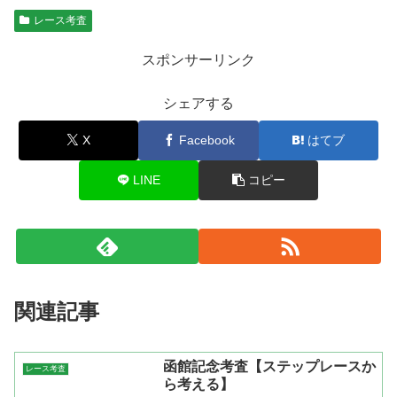
レース考査
スポンサーリンク
シェアする
X
Facebook
はてブ
LINE
コピー
関連記事
函館記念考査【ステップレースか
レース考査
ら考える】