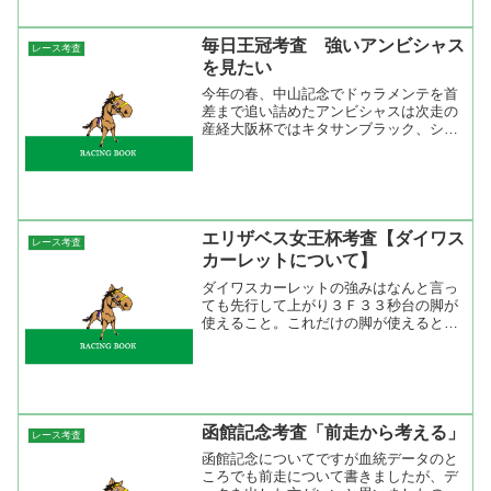
馬は２３頭中１６頭、前々走連...
毎日王冠考査 強いアンビシャス
レース考査
を見たい
今年の春、中山記念でドゥラメンテを首
差まで追い詰めたアンビシャスは次走の
産経大阪杯ではキタサンブラック、ショ
ウナンパンドラ、ラブリーデイなどG1馬
を相手に勝った。しかし、宝塚記念では
掛かってしまい惨敗。気性的な脆さを見
せたが、能力は間違いな...
エリザベス女王杯考査【ダイワス
レース考査
カーレットについて】
ダイワスカーレットの強みはなんと言っ
ても先行して上がり３Ｆ３３秒台の脚が
使えること。これだけの脚が使えると後
方に位置する馬が差し切るには３２秒台
の脚を使わなければならない。これま
で、負けたレースをみるとシンザン記念
では５番手に付けたアドマイ...
函館記念考査「前走から考える」
レース考査
函館記念についてですが血統データのと
ころでも前走について書きましたが、デ