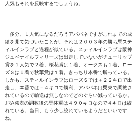
人気もそれを反映するでしょうね。
多分、１人気になるだろうアパパネですがこれまでの成
績を見て気づいたことが。それは２００３年の勝ち馬ステ
ィルインラブと過程が似ている。スティルインラブは阪神
ジュベナイルフィリーズは出走していないがチューリップ
賞を１人気で２着、桜花賞は１着、オークスも１着、ロー
ズＳは５着で秋華賞は１着。きっちり本番で勝っている。
しかも、スティルインラブはローズＳでは＋２２キロで出
走し、本番では－４キロで勝利。アパパネは栗東で調教さ
れているので輸送は無しなのでどのぐらい減っているか。
JRA発表の調教後の馬体重は４９０キロなので４キロは絞
れている。当日、もう少し絞れているようだといいです
ね。