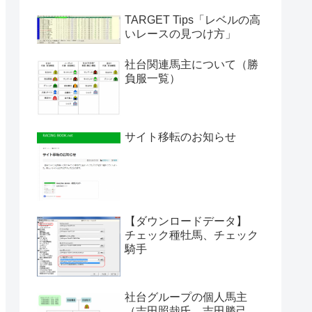
TARGET Tips「レベルの高
いレースの見つけ方」
社台関連馬主について（勝
負服一覧）
サイト移転のお知らせ
【ダウンロードデータ】
チェック種牡馬、チェック
騎手
社台グループの個人馬主
（吉田照哉氏、吉田勝己