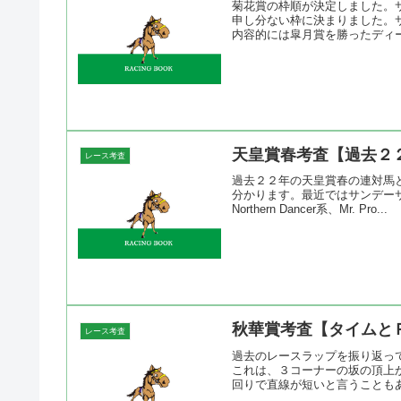
菊花賞の枠順が決定しました。サ
申し分ない枠に決まりました。
内容的には皐月賞を勝ったディー
天皇賞春考査【過去２
レース考査
過去２２年の天皇賞春の連対馬
分かります。最近ではサンデーサイ
Northern Dancer系、Mr. Pro...
秋華賞考査【タイムと
レース考査
過去のレースラップを振り返っ
これは、３コーナーの坂の頂上
回りで直線が短いと言うこともあ