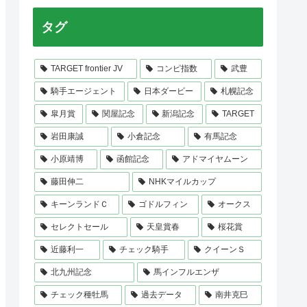
タグ
TARGET frontier JV
コンピ指数
武豊
騎手エージェント
日本ダービー
札幌記念
皐月賞
関屋記念
新潟記念
TARGET
岩田康誠
小倉記念
有馬記念
小原靖博
函館記念
アドマイヤムーン
藤田伸二
NHKマイルカップ
キーンランドＣ
ゴドルフィン
オークス
セレクトセール
天皇賞春
桜花賞
近藤利一
チェック騎手
クイーンＳ
北九州記念
馬インフルエンザ
チェック種牡馬
過去データ
南井克巳