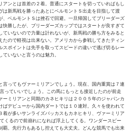
リアンとは首差の２着。普通にスタートを切っていればもし
ヴは新馬戦を勝ったあとにベルモントＳ出走を目指して渡
が、ベルモントＳは挫石で回避。一旦帰国してブリーダーズ
は快勝したが、ブリーダーズカップではスタートが良すぎて
していないので力量は計れないが、新馬戦の勝ち方をみると
えたので軽視は出来ない。アメリカから参戦してきたティン
ルスポイントは先手を取ってスピードの違いで逃げ切るレー
していないと言うのは魅力。
と言ってもヴァーミリアンでしょう。現在、国内重賞は７連
と言っていいでしょう。この馬にもっとも接近したのが前走
ァーミリアンと同期のカネヒキリは２００５年のジャパンカ
けばデビューから国内ダートでは１０連対。久々を使われて
３着が多いサンライズバッカスもカネヒキリ、ヴァーミリア
びてくるので前崩れになれば浮上してくる。ワンダースピー
制覇。先行力もあるし控えても大丈夫。どんな競馬でも出来