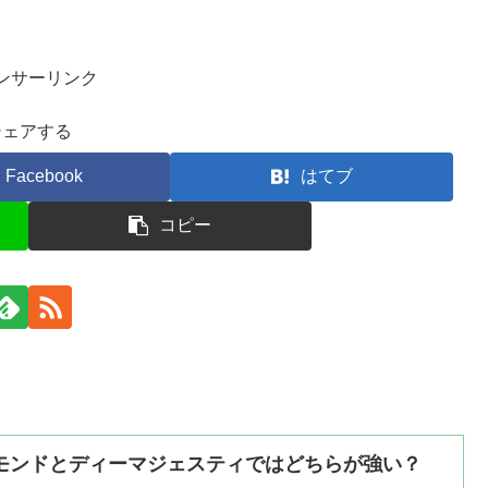
ンサーリンク
シェアする
Facebook
はてブ
コピー
モンドとディーマジェスティではどちらが強い？