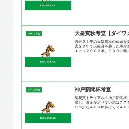
天皇賞秋考査【ダイワ
レース考査
過去２１年の天皇賞秋の成績を
去２０年で天皇賞を勝った馬が
エス（２００２年、２００３年）
神戸新聞杯考査
レース考査
菊花賞トライアルの神戸新聞杯
残し、賞金が足りない馬はここ
０ｍから４００ｍ伸びて２４００