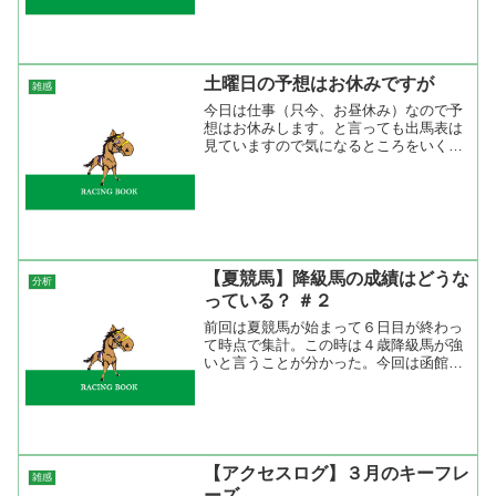
乗が決まり、もう一頭のフサイチジャン
クには岩田康誠が騎乗するこ...
土曜日の予想はお休みですが
雑感
今日は仕事（只今、お昼休み）なので予
想はお休みします。と言っても出馬表は
見ていますので気になるところをいくつ
か・・・。【東京新聞杯】今週の東京芝
コースは一番狭いＤコースを使用なので
先行馬が有利と思う。しかも、中山→東
京きているので長い直線を...
【夏競馬】降級馬の成績はどうな
分析
っている？ ＃２
前回は夏競馬が始まって６日目が終わっ
て時点で集計。この時は４歳降級馬が強
いと言うことが分かった。今回は函館開
催が終わったところで集計してみた。集
計条件は前回と同じで３歳上５００万条
件と１０００万条件。集計期間は４歳ク
ラス移動が始まった１回函...
【アクセスログ】３月のキーフレ
雑感
ーズ