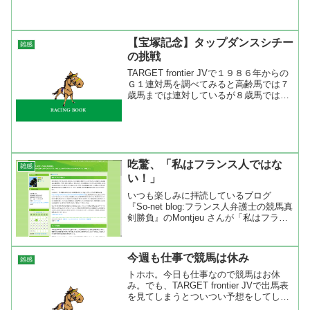
ることが出来るね。ＨＤＤレコーダーで
録画をしな...
【宝塚記念】タップダンスシチー
雑感
の挑戦
TARGET frontier JVで１９８６年からの
Ｇ１連対馬を調べてみると高齢馬では７
歳馬までは連対しているが８歳馬では連
対している馬はいない（障害は除く）。
Ｇ２やＧ３なら８歳馬でも勝っている馬
がいるがＧ１になるとさすがに厳しいの
かも。...
吃驚、「私はフランス人ではな
雑感
い！」
いつも楽しみに拝読しているブログ
『So-net blog:フランス人弁護士の競馬真
剣勝負』のMontjeu さんが「私はフラン
ス人ではない！」という吃驚の告白をし
ています。歯切れのいい文章と見事な予
想でいつも感心しながら読んでいたので
今週も仕事で競馬は休み
雑感
すが、...
トホホ。今日も仕事なので競馬はお休
み。でも、TARGET frontier JVで出馬表
を見てしまうとついつい予想をしてしま
うんだな。ざっと出馬表を見渡したとこ