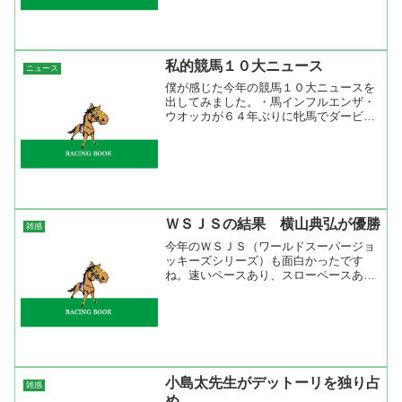
馬はどうなのかと調べてみると現３歳馬
の産...
私的競馬１０大ニュース
ニュース
僕が感じた今年の競馬１０大ニュースを
出してみました。・馬インフルエンザ・
ウオッカが６４年ぶりに牝馬でダービー
制覇・アドマイヤムーンがドバイデュテ
ィーフリーを勝つ・ダイワスカーレット
が牝馬Ｇ１を３勝・武豊が１７回目の騎
手リーディング・安藤勝己...
ＷＳＪＳの結果 横山典弘が優勝
雑感
今年のＷＳＪＳ（ワールドスーパージョ
ッキーズシリーズ）も面白かったです
ね。速いペースあり、スローペースあり
でレースは見応えが合ったけど馬券は
散々でした。優勝したのはゴールデンサ
ドルＴ２着、ゴールデンスパーＴ４着、
ゴールデンブーツＴ１着、ゴー...
小島太先生がデットーリを独り占
雑感
め