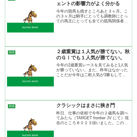
ェントの影響力がよく分かる
今年の競馬も残すところあと３ヶ月。こ
の３ヶ月は騎手にとっても調教師にとっ
ての馬主にとっても全ての競馬関係者に
とっても気合いの入るシーズン。ここか
らの３ヶ月で如何に勝つか、どのレース
を勝つかが重要になってくる。 今年こ
れまでの騎手リーディング...
２歳重賞は１人気が勝てない。秋
雑感
のＧⅠでも１人気が勝てない。
今年の2歳重賞レースを見てみると1人気
が勝っていない。また、昨年はなかった
ことだが今年は二桁人気が3勝もしてい
る。どうして、こんな事になってしまっ
たのか、その背景には社台の不振があ
る。今年の2歳重賞を見てみると社台生
産馬は4回1人気になって...
クラシックはまさに狭き門
雑感
昨日、仕事の依頼で今年の２歳馬を調べ
てみたら（TARGET frontier JV にて）現
在のところ８０２３頭いました。この中
から競走馬としてレースに参加出来るの
だろうかと思ってしまったので今の３歳