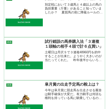
別定戦において３歳馬と４歳以上の馬の
負担重量（斤量）があること知っていま
したか？ 夏競馬の前に降級ルールの仕
組みを理解しておく（再） 【JRA】
３歳馬の負担重量について 牡馬と牝馬
では斤量が違う事は誰でも知っていると
思う。でも、３歳馬と...
試行錯誤の馬券購入法「３連複
雑感
１頭軸の相手４頭で計６点買い」
土曜日は丹沢Ｓで３連複48960円を的中
することが出来た。ようやく大きいのが
当たってくれた。 昨年後半からいろい
ろあって馬券は重賞のみだったり、かな
り我慢していた。それが、３月に入って
ようやく目処がついたので普通に馬券を
買うようになった。で...
皐月賞の出走予定馬の鞍上は？
雑感
今年は皐月賞に競走馬を出走させる厩舎
は騎手確保が大変だ。有力騎手は何頭も
権利を持っている馬に騎乗しているの
で、どちらに騎乗するかは気になるとこ
ろ。先日は武豊がアドマイヤムーンに騎