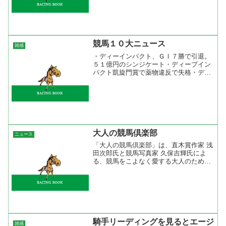
小さくなる。左手前がぎこちないからだ
が、そのためには前々走の...
競馬１０大ニュース
雑感
・ディーインパクト、ＧⅠ７勝で引退。
５１億円のシンジケート・ディープイン
パクト凱旋門賞で薬物違反で失格・デル
タブルースがメルボルカップを制す・カ
ワカミプリンセスがエリザベス女王杯で
１着から１２着へ降着・メイショウサム
ソンが３冠を逃す・カワカ...
大人の競馬倶楽部
ニュース
「大人の競馬倶楽部」は、直木賞作家 浅
田次郎氏と競馬写真家 久保吉輝氏によ
る、競馬をこよなく愛する大人のための
スペシャルサイトです。毎月届く浅田次
郎氏のショートストーリーやスクリーン
セーバーなどのコンテンツでお楽しみく
ださい。ＪＲＡ 浅田次...
騎手リーディングを見るとエージ
雑感