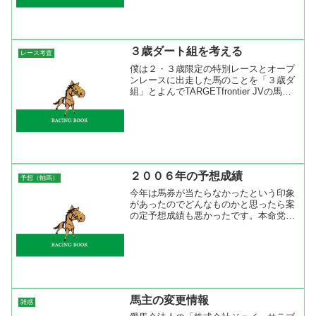
間は馬券購入をお休みしているし、僕の
知り合いでも夏競馬はやら...
３歳ダート組を考える
レース考査
僕は２・３歳限定の特別レースとオープ
ンレースに出走した馬のことを「３歳ダ
組」とよんでTARGETfrontier JVの馬コ
メントに入力している。ＪＲＡのレース
番組はクラシックレースを中心に構成さ
れている。だから、２・３歳馬のダート
適正のあ...
２００６年の予想成績
予想（軸馬）
今年は馬券が当たらなかったという印象
があったのでどんなものかと思ったら案
の定予想成績も悪かったです。本命党の
僕としては１人気の成績よりもいい成績
を残すことが目標なのでまだまだです
ね。回収率重視であれば的中率が悪くて
もいいのですが、回収値が低...
馬主の変更情報
雑感