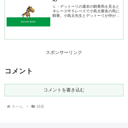
Ｌ・デットーリの週末の騎乗馬を見ると
８レース中５レースで小島太厩舎の馬に
騎乗。小島太先生とデットーリが仲がい
いのは聞いたことがあるが独り占めじゃ
ないですか。他の先生方はパイプがない
のかな。折角、世界の一流ジョッキーが
来ているのだからもっと彼...
スポンサーリンク
コメント
コメントを書き込む
ホーム
雑感