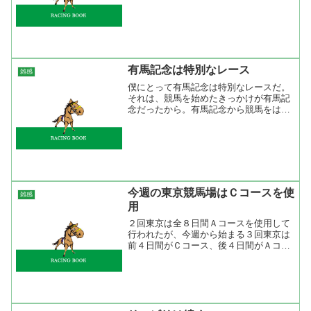
ろ思いっきり勝負出来るレースが見つか
らなかったのはなにより。もし、そんな
レースが...
有馬記念は特別なレース
雑感
僕にとって有馬記念は特別なレースだ。
それは、競馬を始めたきっかけが有馬記
念だったから。有馬記念から競馬をはじ
めた人は多いと思うが、そのひとり。
１９９０年の有馬記念は菊花賞２着、ジ
ャパンカップ４着のホワイトストーンが
１人気。ダービー２着、菊...
今週の東京競馬場はＣコースを使
雑感
用
２回東京は全８日間Ａコースを使用して
行われたが、今週から始まる３回東京は
前４日間がＣコース、後４日間がＡコー
スで行われる。実は伝統ある優駿牝馬
（オークス）と東京優駿（ダービー）が
行われるのはＣコース（改装前はＢコー
ス）と決まっているので、そ...