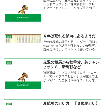
愛馬会法人の「株式会社ジョイ・サラブ
レッドクラブ」が「株式会社サラブレッ
ドクラブセゾン」に、クラブ法人の「ジ
ョイ・レースホース株式会社」が「セゾ
ンレースホース株式会社」に3月末より
変更となり、勝負服も17日のレースか
ら、現在の「白、赤縦縞、...
今年は荒れる傾向にあるようだ
雑感
今年は馬券の調子が悪い。ダート回顧を
始めたがまだ結果が伴わないのが現実。
自分なりにいいコメントは書いているが
それを生かし切れていない。固いと思え
ば荒れて、荒れそうだと思うと固くおさ
まる傾向にある感じで、どうやら完全に
先週の競馬から秋華賞、英チャン
雑感
読みがずれているみたい。...
ピオンＳ、新馬戦など
秋華賞はヴィブロスが抜け出す 4コー
ナーでヴィブロスとビッシュが並んで上
がっていったときは馬券を取ったと思っ
たけど、直線に向いて戸崎圭太の手が動
いているのをみてもしかして届かないか
も思ってしまったが、やはり伸びなかっ
た。状態が悪いわけではな...
夏競馬の狙い方 【３歳馬狙い】
雑感