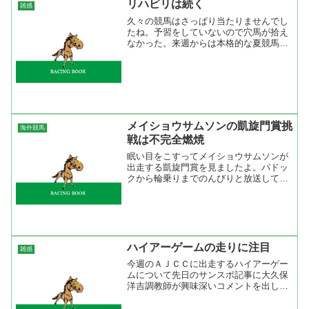
リハビリは続く
雑感
久々の競馬はさっぱり当たりませんでし
たね。予習をしていないので穴馬が拾え
なかった。来週からは本格的な夏競馬。
降級馬の取り捨て、３歳馬の取り扱い、
そして「夏は牝馬」をどうするかが課題
ですね。 夏が得意な馬、滞在競馬が合
う馬を探せるといいのです...
メイショウサムソンの凱旋門賞挑
海外競馬
戦は不完全燃焼
眠い目をこすってメイショウサムソンが
出走する凱旋門賞を見ましたよ。パドッ
クから輪乗りまでのんびりと放送してい
たけど、ゲートインが始まって最後にメ
イショウサムソンが入ったと思ったらゲ
ートが開いてしまった。それでも、スタ
ートのいいメイショウサム...
ハイアーゲームの走りに注目
雑感
今週のＡＪＣＣに出走するハイアーゲー
ムについて先日のサンスポ記事に大久保
洋吉調教師が興味深いコメントを出して
いた。「ユタカも言っていたが、右回り
では直線に向いて追い出すとフォームが