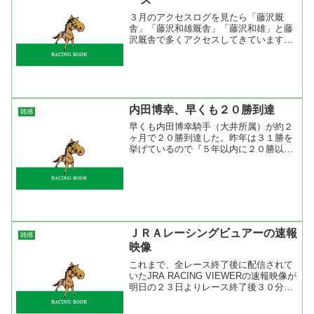
３月のアクセスログを見たら「藤沢厩
舎」「藤沢和雄厩舎」「藤沢和雄」と藤
沢厩舎で多くアクセスしてきています
ね。２位の「高松宮記念」はＧ１ですか
ら妥当なランクかと。「フサイチペガサ
ス」はいつも上位にランクされています
が気になる人がそれだけいると...
内田博幸、早くも２０勝到達
雑感
早くも内田博幸騎手（大井所属）が約２
ヶ月で２０勝到達した。昨年は３１勝を
挙げているので『５年以内に２０勝以上
２回』という地方騎手に与えられたＪＲ
Ａ一次試験免除をクリアしてしまった。
現在、総合リーディング６位、関東リー
ディング３位と驚異的に勝...
ＪＲＡレーシングビュアーの速報
雑感
映像
これまで、全レース終了後に配信されて
いたJRA RACING VIEWERの速報映像が
明日の２３日よりレース終了後３０分よ
り配信するそうです。これで見逃したレ
ースやもう一度みたいレースがすぐに見