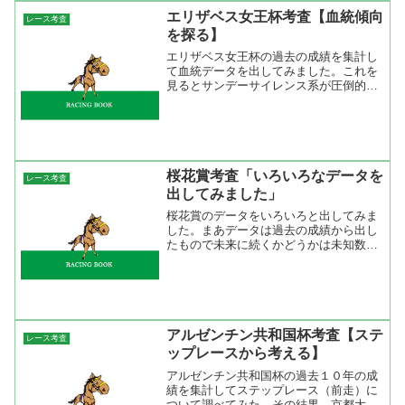
エリザベス女王杯考査【血統傾向
レース考査
を探る】
エリザベス女王杯の過去の成績を集計し
て血統データを出してみました。これを
見るとサンデーサイレンス系が圧倒的に
強い。今年の登録馬を見ても半数以上が
サンデーサイレンス系。だが、サンデー
サイレンス系の次に成績がいいのが
NorthernDancer...
桜花賞考査「いろいろなデータを
レース考査
出してみました」
桜花賞のデータをいろいろと出してみま
した。まあデータは過去の成績から出し
たもので未来に続くかどうかは未知数で
すが、ある程度傾向はつかめると思うの
で。ただ、阪神コースは改装されて今年
で４年目。それまではコーナーが４つあ
ったものが２つになったこ...
アルゼンチン共和国杯考査【ステ
レース考査
ップレースから考える】
アルゼンチン共和国杯の過去１０年の成
績を集計してステップレース（前走）に
ついて調べてみた。その結果、京都大賞