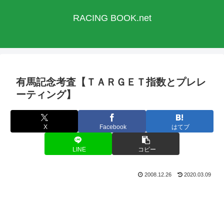
RACING BOOK.net
有馬記念考査【ＴＡＲＧＥＴ指数とプレレ
ーティング】
X
Facebook
はてブ
LINE
コピー
2008.12.26
2020.03.09