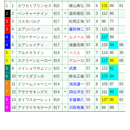
1
1
カワカミプリンセス
牝5
横山典弘
55
6
131
88
81
2
2
ベンチャーナイン
牡3
＊
柴田善臣
55
3
112
85
3
3
コスモバルク
牡7
松岡正海
57
4
98
77
3
4
エアジパング
セ5
＊
藤田伸二
57
3
121
89
4
5
フローテーション
牡3
＊
ルメール
55
3
127
89
4
6
エアシェイディ
牡7
後藤浩輝
57
8
119
94
88
5
7
アルナスライン
牡4
＊
ペリエ
57
7
124
85
30
5
8
スクリーンヒーロー
牡4
デムーロ
57
4
127
96
69
6
9
メイショウサムソン
牡5
＊
武豊
57
4
122
91
6
10
マツリダゴッホ
牡5
蛯名正義
57
4
125
94
7
11
ドリームジャーニー
牡4
池添謙一
57
8
105
87
83
7
12
アサクサキングス
牡4
＊
四位洋文
57
4
111
90
69
8
13
ダイワスカーレット
牝4
安藤勝己
55
8
137
95
82
8
14
アドマイヤモナーク
牡7
＊
川田将雅
57
4
94
88