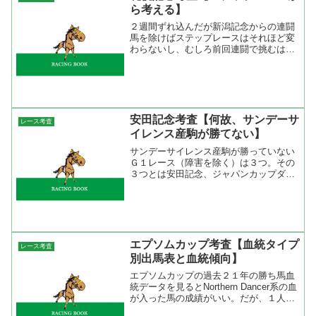
ら考える】
２週間ずれ込んだが新潟記念からの連闘
馬を除けばステップレースはそれほど変
わらないし、むしろ前回連闘で挑むはず
だった馬にとっては良いかもしれな
い。 過去１０年の札幌記念を集計して
ステップレースをみると連対数では函館
記念が一番だが出走頭数も多い...
安田記念考査【何故、サンデーサ
レース考査
イレンス産駒が勝てない】
サンデーサイレンス産駒が勝っていない
Ｇ１レース（障害を除く）は３つ。その
３つとは安田記念、ジャパンカップダー
ト、ＮＨＫマイルカップだった。この３
つのレースに共通するのは東京競馬場と
言うこと。ジャパンカップダート（４
頭）とＮＨＫマイルカップ（...
エプソムカップ考査【血統タイプ
レース考査
別出馬表と血統傾向】
エプソムカップの過去２１年の勝ち馬血
統データを見るとNorthern Dancer系の血
が入った馬の成績がいい。だが、１人気
馬の血統を見るとNorthern Dancer系の血