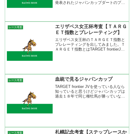
発表されたジャパンカップダートのプレ
レーティングを表にまとめてみた。ＴＡ
ＲＧＥＴのＴＧＸとは雑誌最強の法則に
掲載されているＴＡＲＧＥＴ指数と同様
にレー...
エリザベス女王杯考査【ＴＡＲＧ
レース考査
ＥＴ指数とプレレーティング】
エリザベス女王杯のＴＡＲＧＥＴ指数と
プレレーティングを出してみました。Ｔ
ＡＲＧＥＴ指数とはTARGET frontierJV
で表示される補正タイムです。この補正
タイムは競馬最強の法則に掲載されてい
る指数と同じ意味です。また、表に出て
いるＺＩ...
血統で見るジャパンカップ
レース考査
TARGET frontier JVを使っている人なら
知っていると思うけどジャパンカップは
過去１８年で同じ種牡馬が勝っていない
レースなんだよね。サンデーサイレンス
産駒の全盛期でも勝ったのはスペシャル
ウィークだけ。２着はいなくて３着が３
歳時の...
札幌記念考査【ステップレースか
レース考査