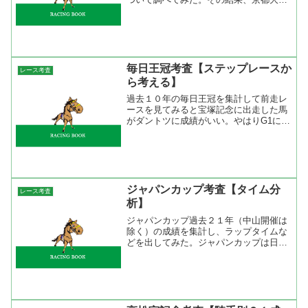
典組が４勝２着２回と成績が良い。他で
は同じコース・距離で行われたオクトー
バーＳ（オークトーバーハンデも含む）
が２勝２着２回と成績が良...
毎日王冠考査【ステップレースか
レース考査
ら考える】
過去１０年の毎日王冠を集計して前走レ
ースを見てみると宝塚記念に出走した馬
がダントツに成績がいい。やはりG1に出
走するような馬はその時点で能力がある
ので久々でも関係なく走ってくるのだろ
う。宝塚記念に出走した時の成績はあま
り関係なく、バランスオ...
ジャパンカップ考査【タイム分
レース考査
析】
ジャパンカップ過去２１年（中山開催は
除く）の成績を集計し、ラップタイムな
どを出してみた。ジャパンカップは日本
馬にとってはかなり厳しいレースで前後
半がイーブンか、前半がやや早めの流れ
になりやすい。日本馬が多いときは日本
特有の流れになることもあ...