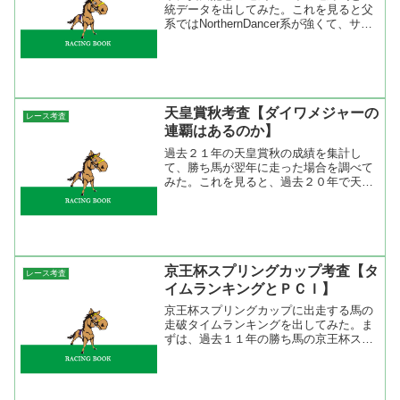
統データを出してみた。これを見ると父
系ではNorthernDancer系が強くて、サン
デーサイレンス系とNasrullah系が間に入
るような感じ。Roberto系は人気がある馬
は上位に来ているようですね。...
天皇賞秋考査【ダイワメジャーの
レース考査
連覇はあるのか】
過去２１年の天皇賞秋の成績を集計し
て、勝ち馬が翌年に走った場合を調べて
みた。これを見ると、過去２０年で天皇
賞を勝った馬が翌年も走った馬はたった
の４頭。そのうち連覇したのはシンボリ
クリスエス（２００２年、２００３年）
のみだが、残りの３頭は連対...
京王杯スプリングカップ考査【タ
レース考査
イムランキングとＰＣＩ】
京王杯スプリングカップに出走する馬の
走破タイムランキングを出してみた。ま
ずは、過去１１年の勝ち馬の京王杯スプ
リングカップの走破タイムと前走の走破
タイム。これを見ると勝ち馬のタイムは
良馬場だったら１分２０秒台前半になる
と思う。赤太字になってい...