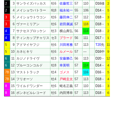
2
3
サンライズバッカス
牡6
佐藤哲三
57
110
D16
後
２
2
4
メイショウバトラー
牝8
福永祐一
55
106
D14
－
５
3
5
メイショウトウコン
牡6
藤田伸二
57
112
D18
－
３
3
6
ヴァーミリアン
牡6
岩田康誠
57
118
D18
－
１
+
4
7
サクセスブロッケン
牡3
横山典弘
56
114
D18
－
２
+
4
8
ティンカップチャリス
セ3
プラード
56
111
D17
－
１
5
9
アドマイヤフジ
牡6
川田将雅
57
113
T20
先
11
5
10
カネヒキリ
牡6
ルメール
57
—
D16
中
９
+
6
11
カジノドライヴ
牡3
安藤勝己
56
113
D20
－
12
6
12
ブルーコンコルド
牡8
幸英明
57
114
D14
－
４
7B
13
マストトラック
牡4
ゴメス
57
116
D16
－
５
7B
14
フリオーソ
牡4
戸崎圭太
57
113
D18
－
４
8
15
ワイルドワンダー
牡6
蛯名正義
57
110
D16
－
３
+
8
16
ボンネビルレコード
牡6
内田博幸
57
113
D18
－
６