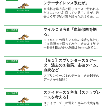
思う。トライアルでも頭数...
ンデーサイレンス系だが」
京成杯は皐月賞と同じコースで行われる
だけにいつも注目してい見ているが、過
去１０年で皐月賞を勝った馬は０頭、２
着が２頭、３着も２頭だけ。それだけに
皐月賞にはあまり直結しない。京成杯を
勝った馬なら賞金的に皐月賞に出られて
マイルＣＳ考査「血統傾向を探
レース考査
も同じコースを走っただけ...
る」
マイルＣＳの過去２４年の成績を集計し
て血統傾向を探ってみた。過去２４年で
一番勝利数が多い系統はTurn-to系で１０
勝２着７回（内サンデーサイレンス系が
７勝２着５回）、次いでNasrullah系で４
勝２着３回、NorthernDancer系...
【Ｇ１】スプリンターズＳデー
レース考査
タ 過去の１着馬、走破タイム、
血統など
スプリンターズＳのデータ 過去16年の
データから紐解く
ステイヤーズＳ考査【ステップレ
レース考査
ースを考える】
ステイヤーズＳの過去１０年の成績を集