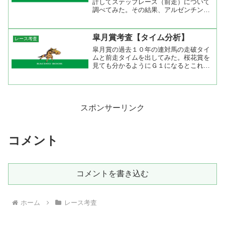
計してステップレース（前走）について
調べてみた。その結果、アルゼンチン共
和国杯組が４勝２着４回と断然の成績。
他では菊花賞が２勝２着１回。登録馬の
前走レースからみるとこの２レースに出
皐月賞考査【タイム分析】
レース考査
走した馬が有力候補でしょ...
皐月賞の過去１０年の連対馬の走破タイ
ムと前走タイムを出してみた。桜花賞を
見ても分かるようにＧ１になるとこれま
で走ったことないタイムで走ることにな
る。皐月賞を見ても同じ芝２０００ｍの
前走よりも本番の方が速いタイムで走っ
ている。３歳馬の場合はレ...
スポンサーリンク
コメント
コメントを書き込む
ホーム
レース考査