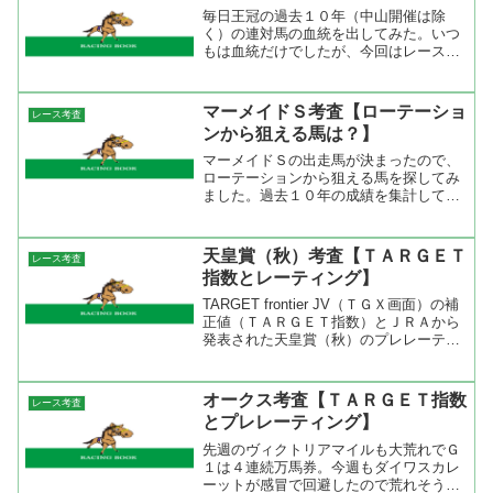
毎日王冠の過去１０年（中山開催は除
く）の連対馬の血統を出してみた。いつ
もは血統だけでしたが、今回はレースの
流れと血統傾向の関係があるかもしれな
いのでＰＣＩも一緒に出してみまし
た。 これを見るとNasrullah系が連対し
マーメイドＳ考査【ローテーショ
レース考査
ている年はレースＰＣ...
ンから狙える馬は？】
マーメイドＳの出走馬が決まったので、
ローテーションから狙える馬を探してみ
ました。過去１０年の成績を集計してみ
て分かったことは、前走重賞に出走が最
低条件ですね。昇級戦からの挑戦で連対
出来たのは４頭だけ。昨年のトーホウシ
天皇賞（秋）考査【ＴＡＲＧＥＴ
レース考査
ャインは1000万条件か...
指数とレーティング】
TARGET frontier JV（ＴＧＸ画面）の補
正値（ＴＡＲＧＥＴ指数）とＪＲＡから
発表された天皇賞（秋）のプレレーティ
ングを見比べてみた。ＴＡＲＧＥＴのＴ
ＧＸとは雑誌最強の法則に掲載されてい
るＴＡＲＧＥＴ指数と同様にレースごと
オークス考査【ＴＡＲＧＥＴ指数
レース考査
に補正...
とプレレーティング】
先週のヴィクトリアマイルも大荒れでＧ
１は４連続万馬券。今週もダイワスカレ
ーットが感冒で回避したので荒れそうな