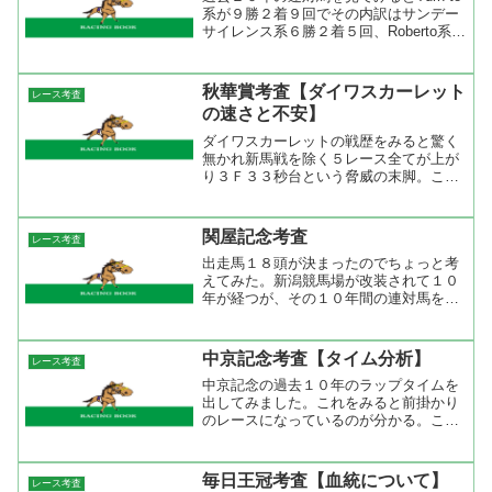
系が９勝２着９回でその内訳はサンデー
サイレンス系６勝２着５回、Roberto系３
勝２着４回。Hampton系が３勝、
Northern Dancer系が２勝２着６回、
Nasrullah系が２勝２着４...
秋華賞考査【ダイワスカーレット
レース考査
の速さと不安】
ダイワスカーレットの戦歴をみると驚く
無かれ新馬戦を除く５レース全てが上が
り３Ｆ３３秒台という脅威の末脚。これ
が差し馬ではなくて逃げ先行でのことな
ので余程の決め手がない限り後続馬が追
いつくはずがない。それでも、シンザン
関屋記念考査
レース考査
記念とチューリップ賞では...
出走馬１８頭が決まったのでちょっと考
えてみた。新潟競馬場が改装されて１０
年が経つが、その１０年間の連対馬をみ
るとエイシンガイモン、ダイワテキサ
ス、マグナーテンが２勝ずつ、リワード
ニンファが１勝２着１回と実に４頭が出
中京記念考査【タイム分析】
レース考査
走するたびに連対している。...
中京記念の過去１０年のラップタイムを
出してみました。これをみると前掛かり
のレースになっているのが分かる。ここ
３年は前半３ハロンが３３秒台と短距離
レースのようなラップを刻んでいる。こ
のペースでも先行馬が押し切ってしまう
毎日王冠考査【血統について】
レース考査
のが今の中京コース。開幕...