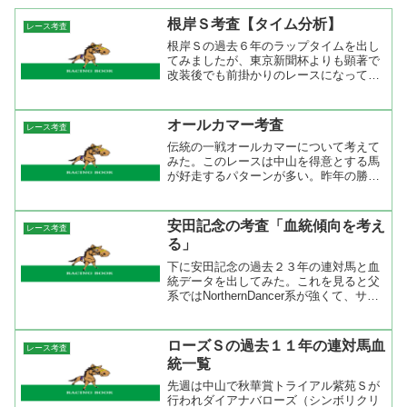
根岸Ｓ考査【タイム分析】
レース考査
根岸Ｓの過去６年のラップタイムを出し
てみましたが、東京新聞杯よりも顕著で
改装後でも前掛かりのレースになってい
ました。前掛かりのレースになると分か
っていても勝ち馬を見つけられないのが
競馬の難しさ。過去６年の勝ち馬に共通
オールカマー考査
レース考査
する事はないかと探してみ...
伝統の一戦オールカマーについて考えて
みた。このレースは中山を得意とする馬
が好走するパターンが多い。昨年の勝ち
馬ナカヤマナイトは中山で４勝、２着の
ダイワファルコンは中山で５勝２着４
回。２００７～２００９年まで３連覇し
安田記念の考査「血統傾向を考え
レース考査
たマツリダゴッホは中山で８...
る」
下に安田記念の過去２３年の連対馬と血
統データを出してみた。これを見ると父
系ではNorthernDancer系が強くて、サン
デーサイレンス系とNasrullah系が間に入
るような感じ。Roberto系は人気がある馬
は上位に来ているようですね。...
ローズＳの過去１１年の連対馬血
レース考査
統一覧
先週は中山で秋華賞トライアル紫苑Ｓが
行われダイアナバローズ（シンボリクリ