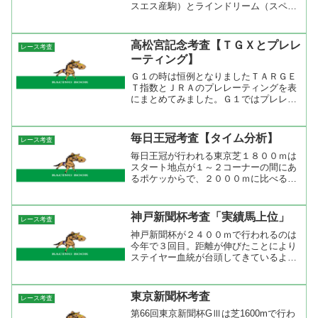
スエス産駒）とラインドリーム（スペシ
ャルウィーク産駒）が権利を獲得した。
今週は阪神でローズＳが行われる。こち
らは秋華賞へ直結するレースなのでじっ
高松宮記念考査【ＴＧＸとプレレ
レース考査
くりと見ておきたい。 ロ...
ーティング】
Ｇ１の時は恒例となりましたＴＡＲＧＥ
Ｔ指数とＪＲＡのプレレーティングを表
にまとめてみました。Ｇ１ではプレレー
ティングを参考にするのが有効な手段
で、フェブラリーＳではランキング上位
３頭のうち２頭（ヴァーミリアンとブル
毎日王冠考査【タイム分析】
レース考査
ーコンコルド）で決まった。...
毎日王冠が行われる東京芝１８００ｍは
スタート地点が１～２コーナーの間にあ
るポケッからで、２０００ｍに比べると
コーナーが近いけど緩やかに侵入するの
で内外の不利はあまりない。今回はフル
ゲートにはならないし隊列が比較的スン
神戸新聞杯考査「実績馬上位」
レース考査
ナリ決まりそうなので各馬...
神戸新聞杯が２４００ｍで行われるのは
今年で３回目。距離が伸びたことにより
ステイヤー血統が台頭してきているよう
に思える。昨年の上位３頭はアグネスタ
キオン産駒（ディープスカイ）、クロフ
ネ産駒（ブラックシェル）、ジャングル
東京新聞杯考査
レース考査
ポケット産駒（オウケンブ...
第66回東京新聞杯GⅢは芝1600mで行わ