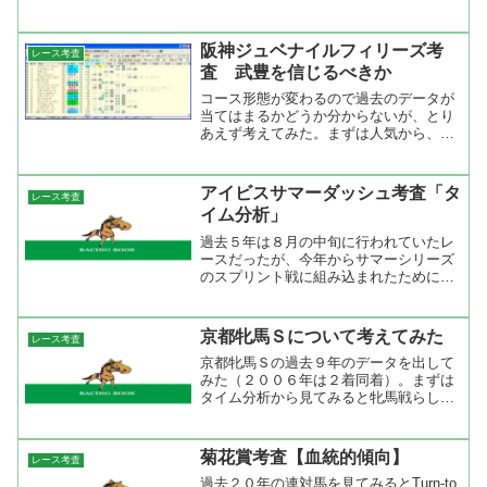
まりました。サトノダイヤモンドとディ
ーマジェスティの対戦成績は1勝1敗です
が、内容的には皐月賞を勝ったディーマ
阪神ジュベナイルフィリーズ考
レース考査
ジェスティの方が上...
査 武豊を信じるべきか
コース形態が変わるので過去のデータが
当てはまるかどうか分からないが、とり
あえず考えてみた。まずは人気から、過
去１５年ので１人気は５勝、２人気は２
勝、３人気は１勝２着５回で連対率では
３人気がトップ。５人気以下が６勝２着
アイビスサマーダッシュ考査「タ
レース考査
９回だから荒れるレースと...
イム分析」
過去５年は８月の中旬に行われていたレ
ースだったが、今年からサマーシリーズ
のスプリント戦に組み込まれたために夏
の新潟開催初日に行われることになっ
た。過去５年の勝ちタイムを見るともっ
とも速かったのがカルストンライトオが
京都牝馬Ｓについて考えてみた
レース考査
勝った５３秒７、もっとも遅...
京都牝馬Ｓの過去９年のデータを出して
みた（２００６年は２着同着）。まずは
タイム分析から見てみると牝馬戦らしい
前半遅くて後半速いレースになってい
る。これは、コースにも言えることでス
タート後は長い直線なので先行争いは激
菊花賞考査【血統的傾向】
レース考査
しくならず、３コーナー手前...
過去２０年の連対馬を見てみるとTurn-to