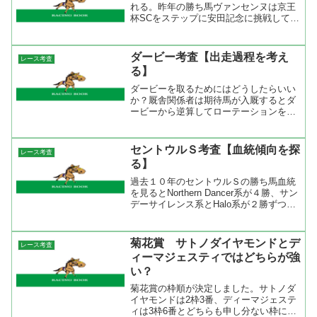
れる。昨年の勝ち馬ヴァンセンヌは京王
杯SCをステップに安田記念に挑戦して2
着に好走。賞金が足りない馬はここで加
算をして春のGⅠ出走へとなる。 ダノ
ンプラチナは暮れの香港マイルでコンマ
ダービー考査【出走過程を考え
レース考査
4秒差の7着。直...
る】
ダービーを取るためにはどうしたらいい
か？厩舎関係者は期待馬が入厩するとダ
ービーから逆算してローテーションを組
むと言われている。ダービーを４回も勝
っている武豊は新馬戦から有力馬を任さ
れ、ダービーを勝つ為の教育を馬に施
セントウルＳ考査【血統傾向を探
レース考査
し、それをクリアした馬でダ...
る】
過去１０年のセントウルＳの勝ち馬血統
を見るとNorthern Dancer系が４勝、サン
デーサイレンス系とHalo系が２勝ずつに
なっている。連対馬で見ると先の３系統
の他にNasrullah系とNative Dancer系が入
ってくる。母父で...
菊花賞 サトノダイヤモンドとデ
レース考査
ィーマジェスティではどちらが強
い？
菊花賞の枠順が決定しました。サトノダ
イヤモンドは2枠3番、ディーマジェステ
ィは3枠6番とどちらも申し分ない枠に決