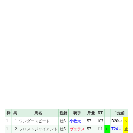
枠
馬
馬名
性齢
騎手
斤量
RT
1走前
1
1
ワンダースピード
牡6
小牧太
57
107
D20
中
２
+
1
2
フロストジャイアント
牡5
ヴェラス
57
111
+
T24
－
止
+