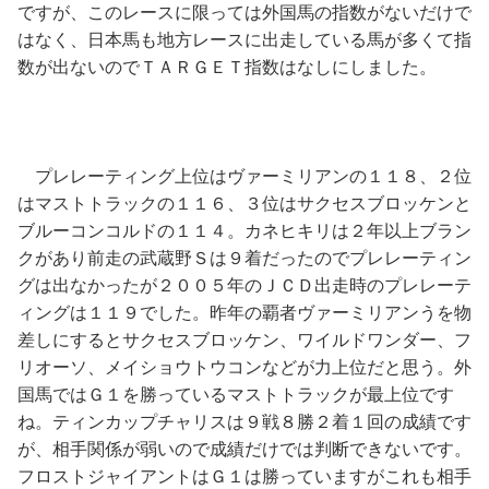
ですが、このレースに限っては外国馬の指数がないだけで
はなく、日本馬も地方レースに出走している馬が多くて指
数が出ないのでＴＡＲＧＥＴ指数はなしにしました。
プレレーティング上位はヴァーミリアンの１１８、２位
はマストトラックの１１６、３位はサクセスブロッケンと
ブルーコンコルドの１１４。カネヒキリは２年以上ブラン
クがあり前走の武蔵野Ｓは９着だったのでプレレーティン
グは出なかったが２００５年のＪＣＤ出走時のプレレーテ
ィングは１１９でした。昨年の覇者ヴァーミリアンうを物
差しにするとサクセスブロッケン、ワイルドワンダー、フ
リオーソ、メイショウトウコンなどが力上位だと思う。外
国馬ではＧ１を勝っているマストトラックが最上位です
ね。ティンカップチャリスは９戦８勝２着１回の成績です
が、相手関係が弱いので成績だけでは判断できないです。
フロストジャイアントはＧ１は勝っていますがこれも相手