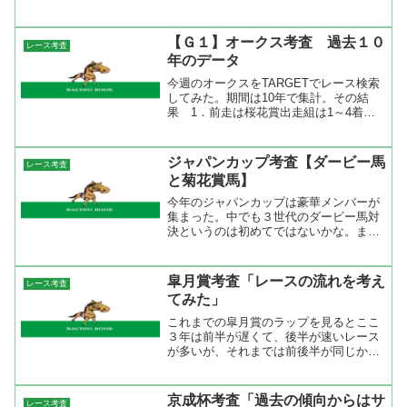
雰囲気がある。これまでのプレレーティ
ングの成績を振り返ると指数１位の馬の
成績がいい。しかし、オークスのデータ
【Ｇ１】オークス考査 過去１０
レース考査
で言えば桜花賞組の成績が...
年のデータ
今週のオークスをTARGETでレース検索
してみた。期間は10年で集計。その結
果 1．前走は桜花賞出走組は1～4着馬
または1～4人気馬、フラワーカップ組フ
ローラＳは1～3着馬、忘れな草賞組は1
着のみ。 2．血統では父サンデーサイ
ジャパンカップ考査【ダービー馬
レース考査
レンス系Ｘ母父...
と菊花賞馬】
今年のジャパンカップは豪華メンバーが
集まった。中でも３世代のダービー馬対
決というのは初めてではないかな。ま
た、２世代の菊花賞馬の対決もあるので
ダービー馬と菊花賞馬のジャパンカップ
成績を調べてみた。すると、ダービーを
皐月賞考査「レースの流れを考え
レース考査
勝った年にジャパンカップに...
てみた」
これまでの皐月賞のラップを見るとここ
３年は前半が遅くて、後半が速いレース
が多いが、それまでは前後半が同じか前
半が速いレースが多かった。前哨戦の弥
生賞と比べるとラップの流れ逆になりや
すく、それは出走頭数に関係していたと
京成杯考査「過去の傾向からはサ
レース考査