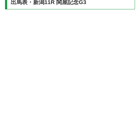
出馬表・新潟11R 関屋記念G3