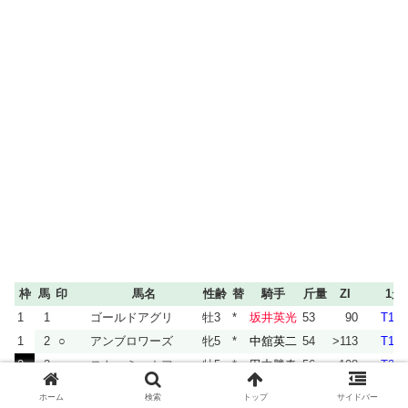
枠
馬
印
馬名
性齢
替
騎手
斤量
ZI
1走
1
1
ゴールドアグリ
牡3
*
坂井英光
53
90
T18
1
2
○
アンブロワーズ
牝5
*
中舘英二
54
>113
T14
2
3
ストーミーカフェ
牡5
*
田中勝春
56
108
T20
2
4
ピサノパテック
牡5
吉田隼人
56
108
T18
ホーム
検索
トップ
サイドバー