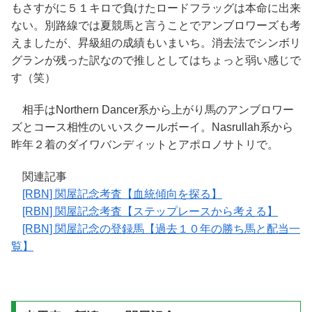
もさすがに５１キロで負けたロードフラッグは本命に出来
ない。別路線では夏競馬と言うことでアンブロワーズも考
えましたが、昇級組の成績もいまいち。消去法でシンボリ
グランが残った訳なので推しとしてはちょっと弱い感じで
す（笑）
相手はNorthern Dancer系から上がり馬のアンブロワー
ズとコース相性のいいスクールボーイ。Nasrullah系から
昨年２着のダイワバンディットとアポロノサトリで。
関連記事
[RBN] 関屋記念考査【血統傾向を探る】
[RBN] 関屋記念考査【ステップレースから考える】
[RBN] 関屋記念の登録馬【過去１０年の勝ち馬と配当一
覧】