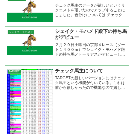
チェック馬主のデータが欲しいというリ
クエストを頂いたのでアップすることに
しました。色分けについては チェック馬
主についてを参照願います。 【チェッ
ク馬主】 CheckOwner_A.LST、 ＣＳ
ＶファイルCheckOwner_A.csv ...
シェイク・モハメド殿下の持ち馬
シェイク・モハメド
がデビュー
２月２０日土曜日の京都４レース（ダー
ト１４００ｍ）でシェイク・モハメド殿
下の持ち馬ノトーリアスがデビューしま
したね。武豊が騎乗して１人気に推され
たが結果は８着。ノトーリアスは好スタ
ートを切り、持ったままでハナに行った
チェック馬主について
TARGET
が内からテーブルスピーチ...
TARGETの新しいバージョンにはチェッ
ク馬主という機能が付いている。これは
前から欲しかったので機能なので嬉しか
ったですね。チェック馬主で何をやりた
いかというと現在の競馬は社台が中心と
なってまわっている。他にも多くの牧場
や馬主がいるけど勝ち...