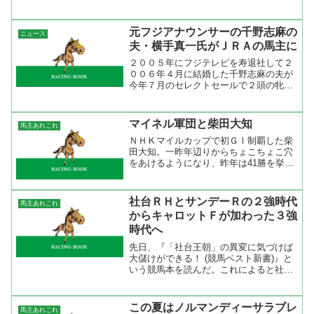
ングは36勝だからその差は28と大きく差
が開いている。馬主成績の場合は賞金合
計で見るのでその場合は25880万でラン
元フジアナウンサーの千野志麻の
ニュース
キングは4位と...
夫・横手真一氏がＪＲＡの馬主に
２００５年にフジテレビを寿退社して２
００６年４月に結婚した千野志麻の夫が
今年７月のセレクトセールで２頭の牝馬
を購入したというニュースが流れた。千
野志麻の夫は福田赳夫元首相の孫で結婚
当時は米国系投資銀行に勤務していた。
マイネル軍団と柴田大知
馬主あれこれ
この２人の結婚式には政界...
ＮＨＫマイルカップで初ＧⅠ制覇した柴
田大知。一昨年辺りからちょこちょこ穴
をあけるようになり、昨年は41勝を挙げ
てリーディング34位に。一時、勝てない
時期があったのにどうしてここまで勝て
るようになったのか。騎乗数が増えてい
社台ＲＨとサンデーＲの２強時代
馬主あれこれ
るのは分かるが、そこ...
からキャロットＦが加わった３強
時代へ
先日、『「社台王朝」の異変に気づけば
大儲けができる！ (競馬ベスト新書)』と
いう競馬本を読んだ。これによると社台
グループに異変が起きているという。社
台グループについては当ブログでも何度
か取り上げているし、暇さえあれば
この夏はノルマンディーサラブレ
馬主あれこれ