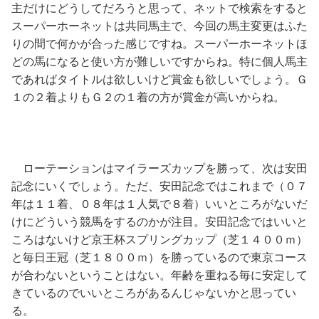
主だけにどうしてだろうと思って、ネットで検索をすると
スーパーホーネットは共同馬主で、今回の馬主変更はふた
りの間で何かが合った感じですね。スーパーホーネットほ
どの馬になると使い方が難しいですからね。特に個人馬主
であればタイトルは欲しいけど賞金も欲しいでしょう。Ｇ
１の２着よりもＧ２の１着の方が賞金が高いからね。
ローテーションはマイラーズカップを勝って、次は安田
記念にいくでしょう。ただ、安田記念ではこれまで（０７
年は１１着、０８年は１人気で８着）いいところがないだ
けにどういう競馬をするのかが注目。安田記念ではいいと
ころはないけど京王杯スプリングカップ（芝１４００ｍ）
と毎日王冠（芝１８００ｍ）を勝っているので東京コース
が合わないということはない。年齢を重ねる毎に安定して
きているのでいいところがあるんじゃないかと思ってい
る。