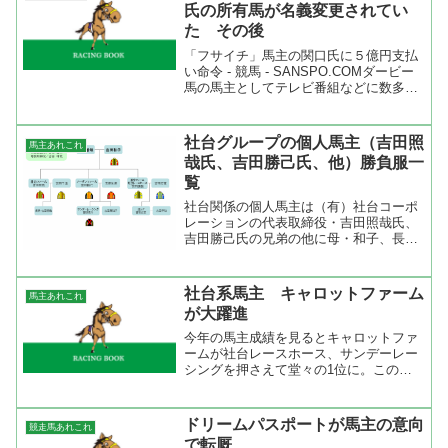
氏の所有馬が名義変更されてい
た その後
「フサイチ」馬主の関口氏に５億円支払
い命令 - 競馬 - SANSPO.COMダービー
馬の馬主としてテレビ番組などに数多く
出演した関口房朗氏（７４）が、自身が
所有する人材派遣会社の株売却後も別の
会社の人材派遣業を支援し、売却先と交
社台グループの個人馬主（吉田照
馬主あれこれ
わした競合...
哉氏、吉田勝己氏、他）勝負服一
覧
社台関係の個人馬主は（有）社台コーポ
レーションの代表取締役・吉田照哉氏、
吉田勝己氏の兄弟の他に母・和子、長
男・照哉氏の夫人・千津、次男・勝己氏
の夫人・和美、三男・晴哉氏の夫人・安
恵などがいる。彼らの勝負服をみると全
社台系馬主 キャロットファーム
馬主あれこれ
て縦縞。誰がどの勝負服は出...
が大躍進
今年の馬主成績を見るとキャロットファ
ームが社台レースホース、サンデーレー
シングを押さえて堂々の1位に。このま
まの勢いで行けば、社台レースホースか
サンデーレーシングが守っていた地位を
奪取してしまいそう。 そういえば今年
ドリームパスポートが馬主の意向
競走馬あれこれ
は黄緑の勝負服の活躍が目...
で転厩