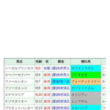
馬名
性齢
状
厩舎
種牡馬
シーガルプリンセス
牝3
在厩
(栗)矢作芳人
ホワイトマズル
シー
スーパーセイバー
牡4
抹消
(栗)矢作芳人
フジキセキ
タイ
ファールシオン
牡7
抹消
(栗)鮫島一歩
フォーティナイナー
タイ
フリーズエッジ
牡8
抹消
(栗)田所清広
ホワイトマズル
マキ
ステラマリア
牝10
抹消
(栗)田所清広
オジジアン
アグ
テツマダイオー
牡12
抹消
(栗)田所清広
ヒシマサル
ルイ
プラネットハンター
牡13
抹消
(栗)田所清広
エルハーブ
ワイ