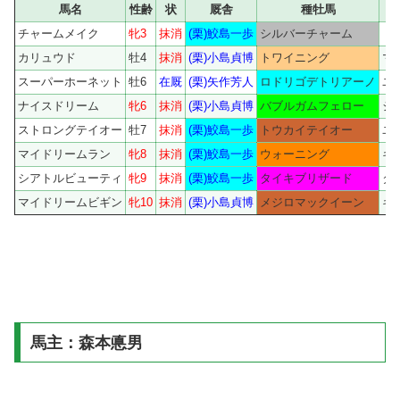
馬名
性齢
状
厩舎
種牡馬
チャームメイク
牝3
抹消
(栗)鮫島一歩
シルバーチャーム
ト
カリュウド
牡4
抹消
(栗)小島貞博
トワイニング
マ
スーパーホーネット
牡6
在厩
(栗)矢作芳人
ロドリゴデトリアーノ
ユ
ナイスドリーム
牝6
抹消
(栗)小島貞博
バブルガムフェロー
ジ
ストロングテイオー
牡7
抹消
(栗)鮫島一歩
トウカイテイオー
ユ
マイドリームラン
牝8
抹消
(栗)鮫島一歩
ウォーニング
キ
シアトルビューティ
牝9
抹消
(栗)鮫島一歩
タイキブリザード
タ
マイドリームビギン
牝10
抹消
(栗)小島貞博
メジロマックイーン
キ
馬主：森本悳男