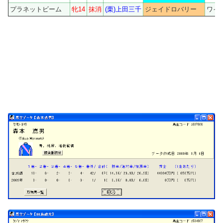
プラネットビーム
牝14
抹消
(栗)上田三千
ジェイドロバリー
ワイ