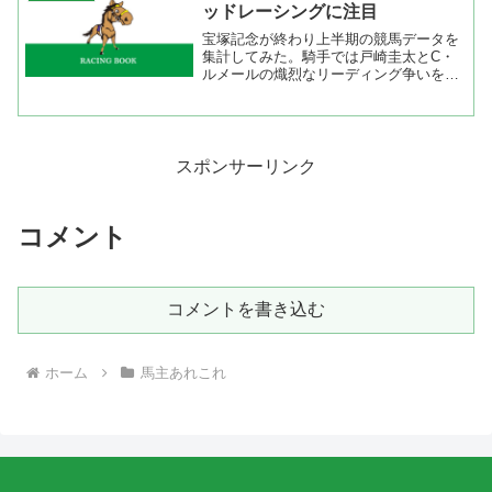
TARGETでデータ集計...
ッドレーシングに注目
宝塚記念が終わり上半期の競馬データを
集計してみた。騎手では戸崎圭太とC・
ルメールの熾烈なリーディング争いを演
じている。調教師では矢作厩舎が一歩抜
け出し、角居厩舎、藤沢厩舎、国枝厩
舎、堀厩舎が続く。馬主を見るとサンデ
ーレーシング、キャロットフ...
スポンサーリンク
コメント
コメントを書き込む
ホーム
馬主あれこれ