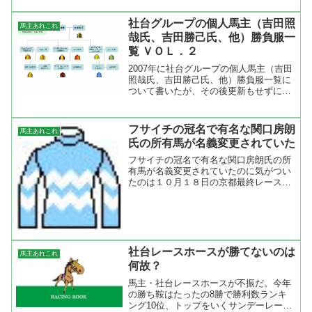
らないレースはないほど社台は大きくな
ってしまったが、昨年シルクホースクラ
社台グループの個人馬主（吉田照
馬主あれこれ
ブの運営する天栄ホースパークを買収し
哉氏、吉田勝己氏、他）勝負服一
た事によりシルクも社台グループの一員
覧 ＶＯＬ．２
となり更に拡大した。
2007年に社台グループの個人馬主（吉田
照哉氏、吉田勝己氏、他）勝負服一覧に
ついて書いたが、その後更新もせずに放
置していましたが、照哉氏の長男と晴哉
氏の息子正志氏も馬主になっていたので
一覧表を更新しました。俊介氏は個人馬
フサイチの冠名で有名な関口房朗
馬主あれこれ
主での登録はあったの...
氏の所有馬が名義変更されていた
フサイチの冠名で有名な関口房朗氏の所
有馬が名義変更されていたのに気がつい
たのは１０月１８日の京都最終レースに
出走したフサイチピージェイでした。こ
のレースでフサイチピージェイは安藤勝
己騎手が騎乗して人気になっていた。そ
して、スタートして先頭に...
社台レースホースが勝てないのは
馬主あれこれ
何故？
馬主・社台レースホースが不振だ。今年
の勝ち鞍はたったの8勝で勝利数ランキ
ング10位、トップをいくサンデーレーシ