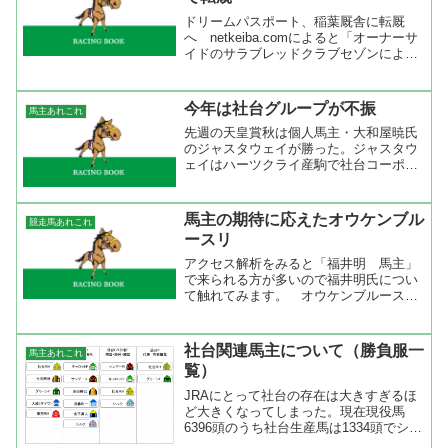
ドリームパスポート、稲葉厩舎に転厩
へ netkeiba.comによると「オーナーサ
イドのサラブレッドクラブセゾンによる
と、これは松田厩舎との間に方針の違い
が生じたため。」ということでドリーム
パスポートが松田博資厩舎から稲葉隆一
今年は社台グループが不振
馬主あれこれ
厩舎へと転厩す...
先週の天皇賞秋は個人馬主・大和屋暁氏
のジャスタウェイが勝った。ジャスタウ
ェイはハーツクライ産駒で社台コーポレ
ーション白老ファーム生産馬なので社台
としては生産馬の活躍はいいことだが、
馬主としての社台は不振だ。特にサンデ
馬主の期待に応えたオウケンブル
競走馬あれこれ
ーレーシングの不振が大き...
ースリ
アクセス解析をみると「福井明 馬主」
で来られる方が多いので福井明氏につい
て触れてみます。 オウケンブルースリ
の馬名ですが、冠名のオウケンは福井明
氏が空手の師範をしている桜拳という空
手塾の名前から来ているようです。そし
社台関連馬主について（勝負服一
馬主あれこれ
て、ブルースリは言わずと...
覧）
JRAにとって社台の存在は大きすぎるほ
ど大きくなってしまった。現在現役馬
6396頭のうち社台生産馬は1334頭でシェ
ア20.8％を占めている。社台生産馬が走