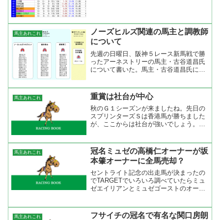
ノーズヒルズ関連の馬主と調教師
馬主あれこれ
について
先週の日曜日、阪神５レース新馬戦で勝
ったアーネストリーの馬主・古谷道昌氏
について書いた。馬主・古谷道昌氏につ
いて調べるとノースヒルズの前田幸治氏
が社長を務める東京アイテック株式会社
の常務取締役という事がわかった。そこ
重賞は社台が中心
馬主あれこれ
で、関西で多く走っている...
秋のＧ１シーズンが来ましたね。先日の
スプリンターズＳは香港馬が勝ちました
が、ここからは社台が強いでしょう。今
年もここまで社台系生産馬が７勝。社台
関連の馬主が７勝（持ち馬の1/3以上が社
台生産馬の馬主）と社台に絡んだ馬が勝
冠名ミュゼの高橋仁オーナーが坂
馬主あれこれ
ってきている。いわゆ...
本肇オーナーに全馬売却？
セントライト記念の出走馬が決まったの
でTARGETでいろいろ調べていたらミュ
ゼエイリアンとミュゼゴーストのオーナ
ーが坂本肇氏になっている。ミュゼのオ
ーナーは高橋仁氏のはずだった
が・・・・。 目ざとい競馬ファンなら
フサイチの冠名で有名な関口房朗
馬主あれこれ
知っていることけど、何かと噂...