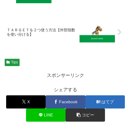
ＴＡＲＧＥＴを２つ使う方法【外部指数
を使い分ける】
Tips
スポンサーリンク
シェアする
X
Facebook
はてブ
LINE
コピー