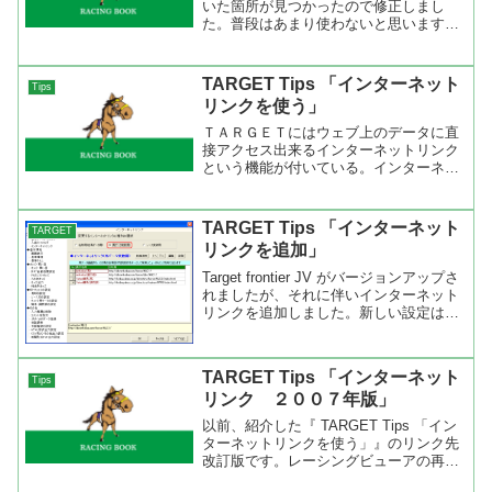
いた箇所が見つかったので修正しまし
た。普段はあまり使わないと思います
が、レーシングビューアーの速報映像が
見られないことに気がついたので直しま
した。データラボがレーシングビューア
TARGET Tips 「インターネット
Tips
ーに対応してからはTARGE...
リンクを使う」
ＴＡＲＧＥＴにはウェブ上のデータに直
接アクセス出来るインターネットリンク
という機能が付いている。インターネッ
トリンクには競走馬、種牡馬などの血統
名、騎手、調教師、馬主、生産者をリン
クする馬データ用と、レースとリンクす
TARGET Tips 「インターネット
TARGET
るレース用がある。レース...
リンクを追加」
Target frontier JV がバージョンアップさ
れましたが、それに伴いインターネット
リンクを追加しました。新しい設定は馬
データ変数用に設定します。新しい馬デ
ータ変数用は今のところ馬データ画面の
検索メニューからのインターネットリン
TARGET Tips 「インターネット
Tips
ク...
リンク ２００７年版」
以前、紹介した『 TARGET Tips 「イン
ターネットリンクを使う」』のリンク先
改訂版です。レーシングビューアの再生
方法とインターネットリンク（レース