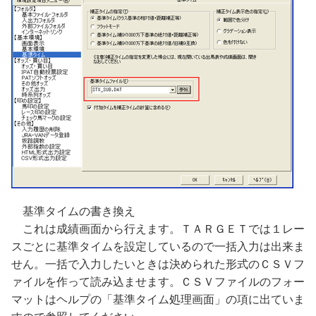
基準タイムの書き換え
これは成績画面から行えます。ＴＡＲＧＥＴでは１レー
スごとに基準タイムを設定しているので一括入力は出来ま
せん。一括で入力したいときは決められた形式のＣＳＶフ
ァイルを作って読み込ませます。ＣＳＶファイルのフォー
マットはヘルプの「基準タイム処理画面」の項に出ていま