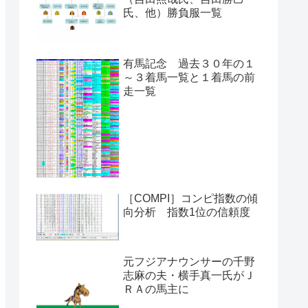
氏、他）勝負服一覧
有馬記念 過去３０年の１
～３着馬一覧と１着馬の前
走一覧
［COMPI］コンピ指数の傾
向分析 指数1位の信頼度
元フジアナウンサーの千野
志麻の夫・横手真一氏がＪ
ＲＡの馬主に