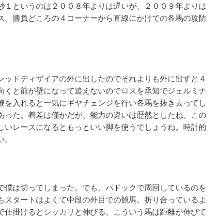
秒１というのは２００８年よりは遅いが、２００９年よりは
ス。勝負どころの４コーナーから直線にかけての各馬の攻防
レッドディザイアの外に出したのでそれよりも外に出すと４
向くと前が壁になって追えないのでロスを承知でジェルミナ
鞭を入れると一気にギヤチェンジを行い各馬を抜き去ってし
あった。着差は僅かだが、能力の違いは歴然としたね。この
しいレースになるともっといい脚を使うでしょうね。時計的
い。
で僕は切ってしまった。でも、パドックで周回しているのを
もスタートはよくて中段の外目での競馬。折り合っているよ
で仕掛けるとシッカリと伸びる。こういう馬は距離が伸びて