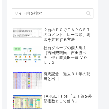
２台のＰＣでＴＡＲＧＥＴ
のコメント、レース印、馬
印を共有する方法
社台グループの個人馬主
（吉田照哉氏、吉田勝己
氏、他）勝負服一覧 ＶＯ
Ｌ．２
有馬記念 過去３１年の配
当と出目
TARGET Tips 「ＺＩ値を外
部指数として使う」