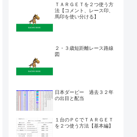
ＴＡＲＧＥＴを２つ使う方
法【コメント、レース印、
馬印を使い分ける】
２・３歳短距離レース路線
図
日本ダービー 過去３２年
の出目と配当
１台のＰＣでＴＡＲＧＥＴ
を２つ使う方法【基本編】