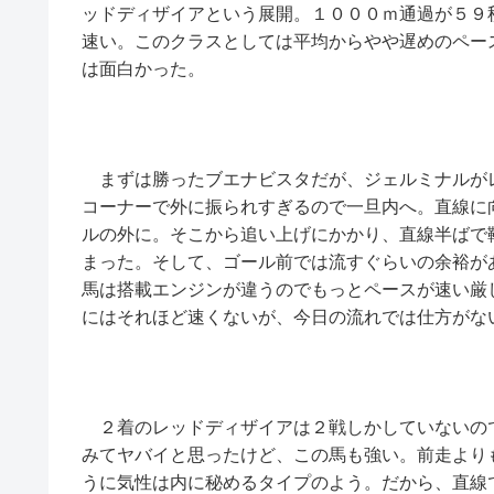
ッドディザイアという展開。１０００ｍ通過が５９
速い。このクラスとしては平均からやや遅めのペー
は面白かった。
まずは勝ったブエナビスタだが、ジェルミナルが
コーナーで外に振られすぎるので一旦内へ。直線に
ルの外に。そこから追い上げにかかり、直線半ばで
まった。そして、ゴール前では流すぐらいの余裕が
馬は搭載エンジンが違うのでもっとペースが速い厳
にはそれほど速くないが、今日の流れでは仕方がな
２着のレッドディザイアは２戦しかしていないの
みてヤバイと思ったけど、この馬も強い。前走より
うに気性は内に秘めるタイプのよう。だから、直線