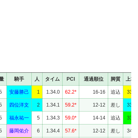
量
騎手
人
タイム
PCI
通過順位
脚質
上3F
5
安藤勝己
1
1.34.0
62.2*
16-16
追込
33.3
5
四位洋文
2
1.34.1
59.2*
12-12
差し
33.7
5
福永祐一
5
1.34.3
59.0*
14-14
追込
33.8
5
藤岡佑介
6
1.34.4
57.6*
12-12
差し
34.0