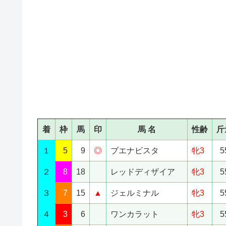
着
枠
馬
印
馬 名
性齢
斤
１
5
9
◎
ブエナビスタ
牝3
5
２
8
18
レッドディザイア
牝3
5
３
7
15
▲
ジェルミナル
牝3
5
４
3
6
ワンカラット
牝3
5