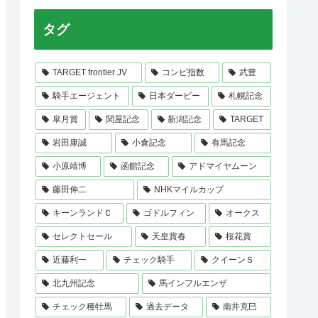
タグ
TARGET frontier JV
コンピ指数
武豊
騎手エージェント
日本ダービー
札幌記念
皐月賞
関屋記念
新潟記念
TARGET
岩田康誠
小倉記念
有馬記念
小原靖博
函館記念
アドマイヤムーン
-3F差
ゴール前3F位置
藤田伸二
NHKマイルカップ
1.6
================◆
キーンランドＣ
ゴドルフィン
オークス
セレクトセール
天皇賞春
桜花賞
1.3
=============◆
近藤利一
チェック騎手
クイーンＳ
1.4
==============◆
北九州記念
馬インフルエンザ
1.3
=============◆
チェック種牡馬
過去データ
南井克巳