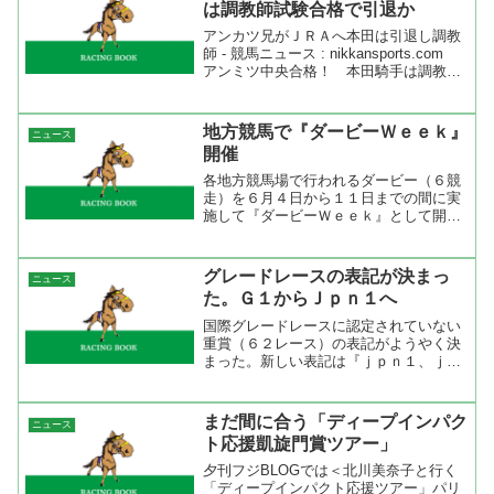
は調教師試験合格で引退か
アンカツ兄がＪＲＡへ本田は引退し調教
師 - 競馬ニュース : nikkansports.com
アンミツ中央合格！ 本田騎手は調教師
に ＪＲＡ免許試験発表
SANSPO.COM 笠松の安藤光彰らが
JRA騎手免許合格 netkeiba.com...
地方競馬で『ダービーＷｅｅｋ』
ニュース
開催
各地方競馬場で行われるダービー（６競
走）を６月４日から１１日までの間に実
施して『ダービーＷｅｅｋ』として開催
するらしい。各競馬場で行われたダービ
ーの勝ち馬が７月１２日のジャパンダー
トダービーに出走することを目標に置い
グレードレースの表記が決まっ
ニュース
ているのだろう。開催時期...
た。Ｇ１からＪｐｎ１へ
国際グレードレースに認定されていない
重賞（６２レース）の表記がようやく決
まった。新しい表記は『ｊｐｎ１、ｊｐ
ｎ２、ｊｐｎ３』。ｊｐｎはＪＡＰＡＮ
から用いたようです。なんとも慣れない
表記ですがしばらくすると慣れるでしょ
まだ間に合う「ディープインパク
ニュース
うね。 ＪＲＡが外国馬に...
ト応援凱旋門賞ツアー」
夕刊フジBLOGでは＜北川美奈子と行く
「ディープインパクト応援ツアー」パリ