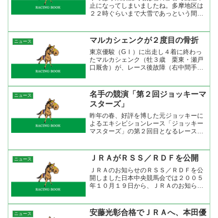
止になってしまいましたね。多摩地区は
２２時ぐらいまで大雪であっという間に
５センチぐらいまで積もっていましたか
らね。雪かきをやってもダメだろうとは
思っていました。ただ、ダートのみの開
マルカシェンクが２度目の骨折
ニュース
催もあるかもと思い、共同...
東京優駿（GⅠ）に出走し４着に終わっ
たマルカシェンク（牡３歳 栗東・瀬戸
口厩舎）が、レース後故障（右中間手根
骨々折）していたことが判明した。ラジ
オNIKKEIまた、骨折してしまいました
ね。ダービーでは能力の片鱗を見せてく
名手の競演「第２回ジョッキーマ
ニュース
れただけにちょっと残...
スターズ」
昨年の春、好評を博した元ジョッキーに
よるエキシビションレース「ジョッキー
マスターズ」の第２回目となるレースを
開催いたします。国際会議を記念しての
開催であり、今回は地方競馬からの参戦
のみならず、ジャパンカップ優勝経験の
ＪＲＡがＲＳＳ／ＲＤＦを公開
ニュース
ある元ジョッキーが海外か...
ＪＲＡのお知らせのＲＳＳ／ＲＤＦを公
開しました日本中央競馬会では２００５
年１０月１９日から、ＪＲＡのお知らせ
をＲＳＳ１．０形式で提供しています。
ＲＳＳリーダーと呼ばれるソフトウェア
やＲＳＳに対応したブラウザを使うこと
安藤光彰合格でＪＲＡへ、本田優
ニュース
で、ＪＲＡのお知らせに掲...