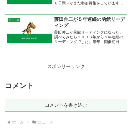
６日間＞がまだ参加募集をしています。
今月１９日に募集を開始していますが、
まだ空きがあるようですね。ディープイ
ンパクト人気にあやかって企画したもの
藤田伸二が５年連続の函館リーデ
ニュース
の人が集まらないのでし...
ィング
藤田伸二が函館リーディングになった。
調べてみたら２００３年から５年連続の
リーディングでした。毎年、開催初日か
ら乗り続けているので厩舎との関係がよ
くなっている感じです。２００２年から
函館開催の騎乗数を見ると２００２年は
１１８鞍だったのに対し、...
スポンサーリンク
コメント
コメントを書き込む
ホーム
ニュース