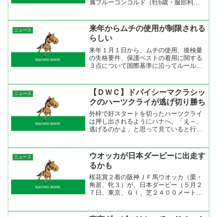
属ブルーコンコルド（牡6歳・服部利之
厩舎）を選定いたしました。この表彰
は、2月8日（木）、地方競馬全国協会が
行うＮＡＲグランプリ表彰式典の場にお
来年からムチの使用が制限される
ニュース
いて実施いたします。...
らしい
来年１月１日から、ムチの使用、後検量
の失格要件、保護ベストの着用に関する
３点について国際基準に沿ってルールが
変更されることが７日、分かった。 国
際的なルールの統一に関し、これまで何
度も懸案されてきたが、今年５月に国際
【ＤＷＣ】ドバイシーマクラシッ
ニュース
競馬統括機関連盟（ＩＦＨ...
クのハーツクライが逃げ切り勝ち
外枠で好スタートを切ったハーツクライ
は押し出されるようにハナへ。「え～、
逃げるのかよ」と思って見ていると行き
たがっているわけではなく折り合っての
逃げ、１４００ｍ通過も先頭、１２００
ｍ通過も先頭、４コーナー回っても先
ウオッカが日本ダービーに出走す
ニュース
頭、追いかける馬の鞍上は手...
るかも
桜花賞２着の阪神ＪＦ馬ウオッカ（栗・
角居、牝３）が、日本ダービー（５月２
７日、東京、ＧＩ、芝２４００メート
ル）に出走することが正式に決まった。
２５日、角居調教師が明らかにした。
SANSPO.COM ウオッカは強いと思う