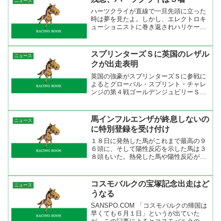
ニュース
島良太（父鮫島克也）や地方...
ハーツクライが直線で一旦先頭に立った
時は夢を見たよ。しかし、エレクトロキ
ューショニストに巻き返されハリケーン
ランには差されてしまった。タフなコー
スで力の差が出てしまったのだろうか。
何度もレースリプレイを見たけど、見れ
スプリンターズＳに英国のレザル
ニュース
ば見るほど悔しくなる。だ...
クが出走表明
英国の強豪がスプリンターズＳに参戦に
よるとグローバル・スプリント・チャレ
ンジの第４戦ゴールデンジュビリーＳの
勝ち馬レザルクがシリーズ第６戦となる
スプリンターズＳに出走するようよう
だ。グローバル・スプリント・チャレン
馬インフルエンザが終息しないの
ニュース
ジは現在第１戦のライトニン...
に特別登録を受け付け
１８日に発熱した馬がこれまで最高の９
６頭に、そして陽性反応を示した馬は３
８頭もいた。熱発した馬や陽性反応が出
た馬が日に日に増えているにも関わらず
ＪＲＡは今週末の特別登録馬の受け付け
を行った。しかも、陽性反応が出た馬が
コスモバルクの宝塚記念出走はど
ニュース
登録をしていけないと言う...
うなる
SANSPO.COM 「コスモバルクの帰国は
早くても６月１日」というが出ていた