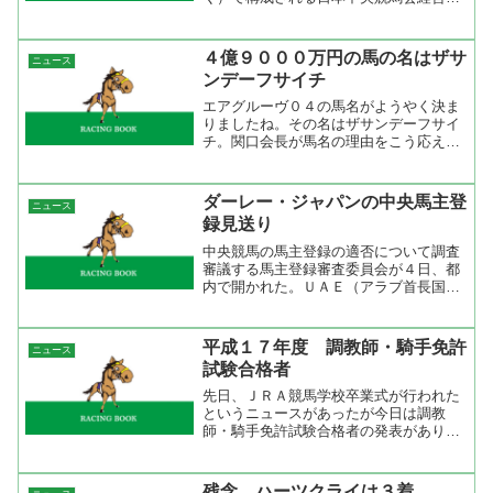
員会委員が決まった。民間からは札幌大
学経済学部教授の岩崎徹氏、トヨタ自動
車（株）取締役相談役で元経団連会長の
４億９０００万円の馬の名はザサ
ニュース
奥田碩氏、生活経済ジャー...
ンデーフサイチ
エアグルーヴ０４の馬名がようやく決ま
りましたね。その名はザサンデーフサイ
チ。関口会長が馬名の理由をこう応えて
いました「・・・Ｇ１が行われる“日曜日
の主役”として名付けました」。走る前か
ら話題騒然ですが、果たして本当に日曜
ダーレー・ジャパンの中央馬主登
ニュース
日の主役となってくれ...
録見送り
中央競馬の馬主登録の適否について調査
審議する馬主登録審査委員会が４日、都
内で開かれた。ＵＡＥ（アラブ首長国連
邦）のシェイク・モハメド殿下が出資す
る（株）ダーレー・ジャパンの社長名で
申請された案件は、出席した委員全員が
平成１７年度 調教師・騎手免許
ニュース
反対。今年中の認可は見送...
試験合格者
先日、ＪＲＡ競馬学校卒業式が行われた
というニュースがあったが今日は調教
師・騎手免許試験合格者の発表がありま
した。合格した調教師は８名で加藤和宏
元騎手や松永昌博元騎手がいる。騎手で
は２世騎手の小島太一（父小島太）、鮫
残念、ハーツクライは３着