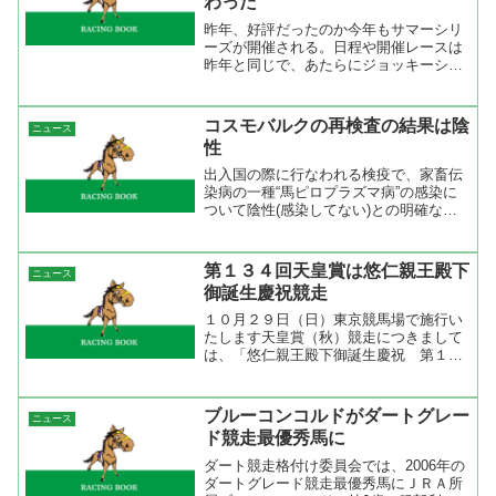
わった
昨年、好評だったのか今年もサマーシリ
ーズが開催される。日程や開催レースは
昨年と同じで、あたらにジョッキーシリ
ーズが加わった。新設された経緯につい
てはMonologo | 武豊騎手からの提言？に
ちらっと書いてありますが、どうなの
コスモバルクの再検査の結果は陰
ニュース
か。ちなみに昨...
性
出入国の際に行なわれる検疫で、家畜伝
染病の一種“馬ピロプラズマ病”の感染に
ついて陰性(感染してない)との明確な反
応が出なかったため、シンガポールから
出国できない状況が続いていたが、再検
査の結果、陰性であることが24日(水)判
第１３４回天皇賞は悠仁親王殿下
ニュース
明した。地方競馬...
御誕生慶祝競走
１０月２９日（日）東京競馬場で施行い
たします天皇賞（秋）競走につきまして
は、「悠仁親王殿下御誕生慶祝 第１３
４回天皇賞（秋）（ＧＩ）」として施行
いたしますのでお知らせします。ＪＲ
Ａ 今年の天皇賞秋は９月６日にお生ま
ブルーコンコルドがダートグレー
ニュース
れになった悠仁親王殿下の慶...
ド競走最優秀馬に
ダート競走格付け委員会では、2006年の
ダートグレード競走最優秀馬にＪＲＡ所