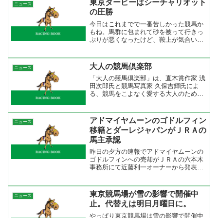
東京ダービーはシーチャリオット
ニュース
けどそれは牝馬同士で...
の圧勝
今日はこれまでで一番苦しかった競馬か
もね。馬群に包まれて砂を被って行きっ
ぷりが悪くなったけど、鞍上が気合いを
つけつつ直線馬群から抜け出すとあっと
いう間に差を付けてしまった。外を回る
競馬の方が危なげは無いけど、馬群で揉
大人の競馬倶楽部
ニュース
まれてもあれだけの脚が使...
「大人の競馬倶楽部」は、直木賞作家 浅
田次郎氏と競馬写真家 久保吉輝氏によ
る、競馬をこよなく愛する大人のための
スペシャルサイトです。毎月届く浅田次
郎氏のショートストーリーやスクリーン
セーバーなどのコンテンツでお楽しみく
アドマイヤムーンのゴドルフィン
ニュース
ださい。ＪＲＡ 浅田次...
移籍とダーレジャパンがＪＲＡの
馬主承認
昨日の夕方の速報でアドマイヤムーンの
ゴドルフィンへの売却がＪＲＡの六本木
事務所にて近藤利一オーナーから発表が
あった。この記者会見の席にはアドマイ
ヤムーンを管理する松田博資調教師とア
ドマイヤムーンを生産したノーザンファ
東京競馬場が雪の影響で開催中
ニュース
ームの代表吉田勝巳氏が同...
止。代替えは明日月曜日に。
やっぱり東京競馬場は雪の影響で開催中