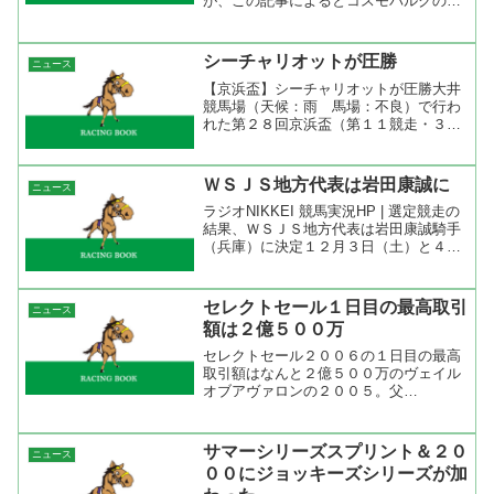
が、この記事によるとコスモバルクの帰
国は早くても６月１日の便になりそう
だ。そして、帰国後は千葉県白井市のＪ
ＲＡ競馬学校で５日間（入退厩日を含め
シーチャリオットが圧勝
ニュース
７日間）の輸入検疫の...
【京浜盃】シーチャリオットが圧勝大井
競馬場（天候：雨 馬場：不良）で行わ
れた第２８回京浜盃（第１１競走・３歳
オープン・ダート１７００m）は１１頭
が出走し、１番人気の船橋のシーチャリ
オットが５番手からレースを進め、４コ
ＷＳＪＳ地方代表は岩田康誠に
ニュース
ーナーで先頭に並びかけ直...
ラジオNIKKEI 競馬実況HP | 選定競走の
結果、ＷＳＪＳ地方代表は岩田康誠騎手
（兵庫）に決定１２月３日（土）と４日
（日）にＪＲＡ阪神競馬場で行われるワ
ールド・スーパー・ジョッキーズ・シリ
ーズ（ＷＳＪＳ）の地方競馬代表騎手を
セレクトセール１日目の最高取引
ニュース
決定する「ワ...
額は２億５００万
セレクトセール２００６の１日目の最高
取引額はなんと２億５００万のヴェイル
オブアヴァロンの２００５。父
Pivotal（Nureyev）、母ヴェイルオブア
ヴァロン（母父Thunder Gulch）、伯父
にディープインパクト、伯母にレディブ
サマーシリーズスプリント＆２０
ニュース
ロンド...
００にジョッキーズシリーズが加