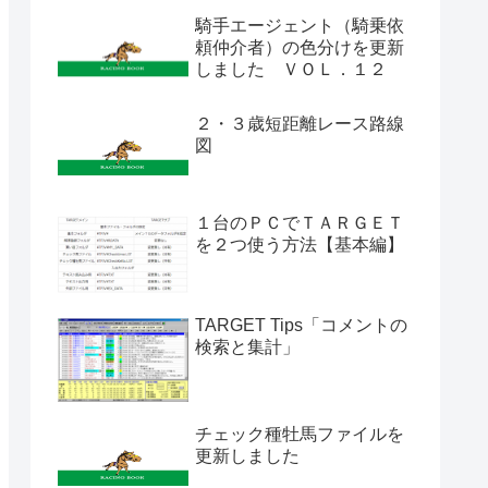
騎手エージェント（騎乗依
頼仲介者）の色分けを更新
しました ＶＯＬ．１２
２・３歳短距離レース路線
図
１台のＰＣでＴＡＲＧＥＴ
を２つ使う方法【基本編】
TARGET Tips「コメントの
検索と集計」
チェック種牡馬ファイルを
更新しました