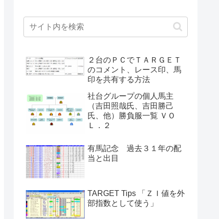
２台のＰＣでＴＡＲＧＥＴ
のコメント、レース印、馬
印を共有する方法
社台グループの個人馬主
（吉田照哉氏、吉田勝己
氏、他）勝負服一覧 ＶＯ
Ｌ．２
有馬記念 過去３１年の配
当と出目
TARGET Tips 「ＺＩ値を外
部指数として使う」