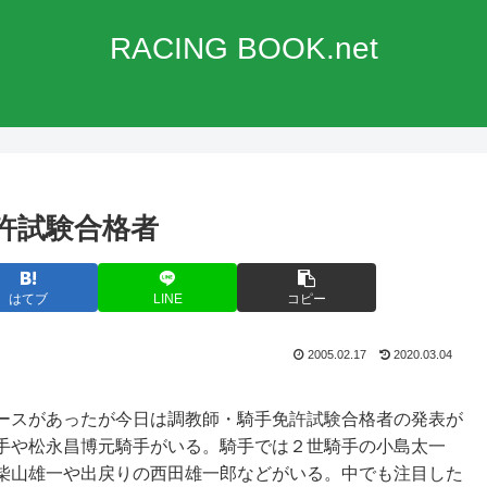
RACING BOOK.net
許試験合格者
はてブ
LINE
コピー
2005.02.17
2020.03.04
ースがあったが今日は調教師・騎手免許試験合格者の発表が
手や松永昌博元騎手がいる。騎手では２世騎手の小島太一
柴山雄一や出戻りの西田雄一郎などがいる。中でも注目した