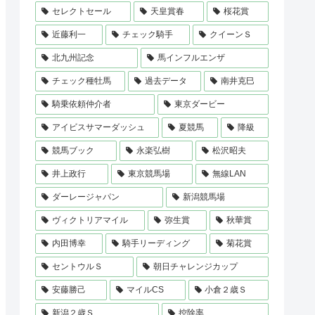
セレクトセール
天皇賞春
桜花賞
近藤利一
チェック騎手
クイーンＳ
北九州記念
馬インフルエンザ
チェック種牡馬
過去データ
南井克巳
騎乗依頼仲介者
東京ダービー
アイビスサマーダッシュ
夏競馬
降級
競馬ブック
永楽弘樹
松沢昭夫
井上政行
東京競馬場
無線LAN
ダーレージャパン
新潟競馬場
ヴィクトリアマイル
弥生賞
秋華賞
内田博幸
騎手リーディング
菊花賞
セントウルＳ
朝日チャレンジカップ
安藤勝己
マイルCS
小倉２歳Ｓ
新潟２歳Ｓ
控除率