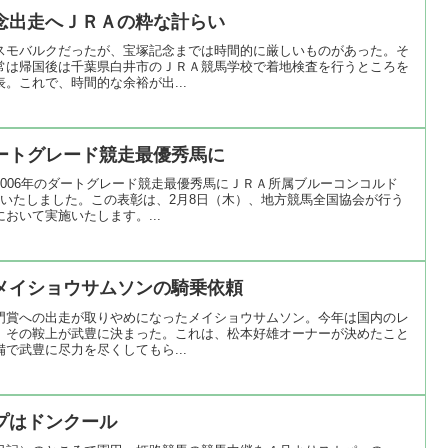
念出走へＪＲＡの粋な計らい
スモバルクだったが、宝塚記念までは時間的に厳しいものがあった。そ
常は帰国後は千葉県白井市のＪＲＡ競馬学校で着地検査を行うところを
。これで、時間的な余裕が出...
ートグレード競走最優秀馬に
006年のダートグレード競走最優秀馬にＪＲＡ所属ブルーコンコルド
定いたしました。この表彰は、2月8日（木）、地方競馬全国協会が行う
おいて実施いたします。...
メイショウサムソンの騎乗依頼
門賞への出走が取りやめになったメイショウサムソン。今年は国内のレ
、その鞍上が武豊に決まった。これは、松本好雄オーナーが決めたこと
で武豊に尽力を尽くしてもら...
プはドンクール