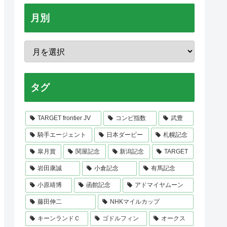
月別
タグ
TARGET frontier JV
コンピ指数
武豊
騎手エージェント
日本ダービー
札幌記念
皐月賞
関屋記念
新潟記念
TARGET
岩田康誠
小倉記念
有馬記念
小原靖博
函館記念
アドマイヤムーン
藤田伸二
NHKマイルカップ
キーンランドＣ
ゴドルフィン
オークス