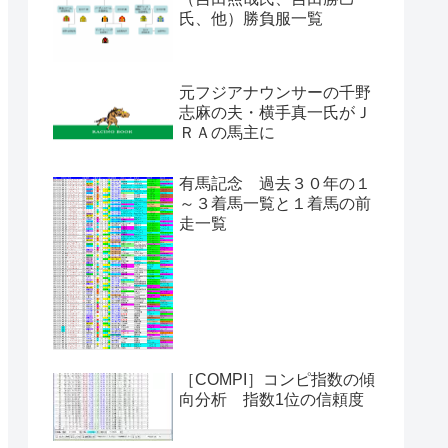
氏、他）勝負服一覧
元フジアナウンサーの千野
志麻の夫・横手真一氏がＪ
ＲＡの馬主に
有馬記念 過去３０年の１
～３着馬一覧と１着馬の前
走一覧
［COMPI］コンピ指数の傾
向分析 指数1位の信頼度