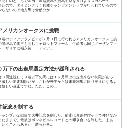
日記）のところで園田・姫路競馬の競馬中継を４月よりスカパーの
を得たので、タイミングよく兵庫チャンピオンシップが行われているので
らないので地方馬は全然分か...
アメリカンオークスに挑戦
３着のディアデラノビアが７月３日に行われるアメリカンオークスに挑
の管理馬で馬主も同じキャロットファーム、生産者も同じノーザンファ
ーザリオに福永祐一、ディア...
０万下の出走馬選定方法が緩和される
は３回連続して９着以下の馬には１ヶ月間は出走出来ない制限があっ
る厳しい出走制限だが、これが来年からは未勝利馬に限り廃止になるよ
嬉しい改正ですね。ただ、この...
井記念を制する
チャンプが２戦目で大井記念を制した。前走は直線伸びそうで伸びなか
ったままで、最後はボンネビルレコードとの叩き合いを制した。まあ、
いうこともあるが、勝った事...