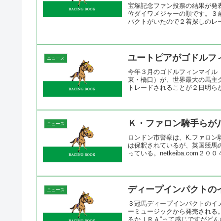
宝塚記念ファン投票の結果が発
位ダイワメジャーの順です。３
パクトがいたので２着探しのレー
ユートピアがゴドルフ
ニュース
今年３月のゴドルフィンマイル
東・橋口）が、世界最大の馬主
トレードされることが２日明らかになっ
Ｋ・ファロン騎手らが
ニュース
ロンドン市警察は、K.ファロン
は保釈されているが、英国競馬
っている。netkeiba.com２００
ディープインパクトの
ニュース
３冠馬ディープインパクトのイ
ーミュージックから発売される。n
るかＪＲＡ”って感じですがどんな