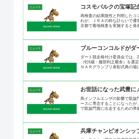
コスモバルクの宝塚記
ニュース
再検査の結果陰性と判明したコ
れが、ＪＲＡの粋な計らいで通
京都で着地検査を実施すると発表
ブルーコンコルドがダ
ニュース
ダート競走格付け委員会では、2
（牡6歳・服部利之厩舎）を選
ＮＡＲグランプリ表彰式典の場に
お世話になった武豊に
ニュース
馬インフルエンザの影響で凱旋
ースに専念することになったが
で凱旋門賞に出走するための準備
兵庫チャンピオンシッ
ニュース