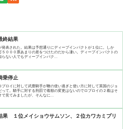
最終結果
が発表された。結果は予想通りにディープインパクトが１位に。しか
万５０００票あまりの差をつけたのだから凄い。ディープインパクトの
らない人でもディープインパク...
騎乗停止
ロブロイに対して武豊騎手が鞭の使い過ぎと使い方に対して英国のジョ
だって。騎手に対する刑罰で着順の変更はないのでロブロイの２着はそ
で見てみましたが、そんなに...
結果 １位メイショウサムソン、２位カワカミプリ