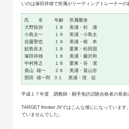
いのは塚田祥雄で所属がリーディングトレーナーの
氏　　名    年齢  所属厩舎

大野拓弥    １８  美浦・杉　浦

小島太一    １９  美浦・小島太

佐藤聖也    １９  美浦・根　本

鮫島良太    １８  栗東・松田国

塚田祥雄    １８  美浦・藤沢和

中村将之    １８  栗東・谷　潔

柴山 雄一   ２６  美浦・畠山吉

西田 雄一郎 ３１  美浦・境　征
平成１７年度 調教師・騎手免許試験合格者の発表
TARGET frontier JVではこんな感じになっ
ていませんでした。