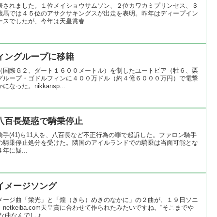
表されました。１位メイショウサムソン、２位カワカミプリンセス、３
歳馬では４５位のアサクサキングスが出走を表明。昨年はディープイン
スでしたが、今年は天皇賞春...
ィングループに移籍
（国際Ｇ２、ダート１６００メートル）を制したユートピア（牡６、栗
グループ・ゴドルフィンに４００万ドル（約４億６０００万円）で電撃
た。nikkansp...
八百長疑惑で騎乗停止
騎手(41)ら11人を、八百長など不正行為の罪で起訴した。ファロン騎手
の騎乗停止処分を受けた。隣国のアイルランドでの騎乗は当面可能とな
４年に疑...
イメージソング
メージ曲「栄光」と「煌（きら）めきのなかに」の２曲が、１９日ソニ
etkeiba.com天皇賞に合わせて作られたみたいですね。“そこまでや
曲なんでしょ...