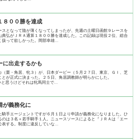
１８００勝を達成
ースとなって陰が薄くなってしまったが、先週の土曜日函館９レースを
山典弘がＪＲＡ通算１８００勝を達成した。この記録は現役２位、総合
扱って欲しかった。岡部幸雄...
ーに出走するかも
カ（栗・角居、牝３）が、日本ダービー（５月２７日、東京、ＧＩ、芝
ことが正式に決まった。２５日、角居調教師が明らかにした。
いと思うけどそれは牝馬同士で...
請が義務化に
た騎手エージェントですが６月１日より申請が義務化になりました。ひ
るのは３名＋若手騎手１人。ニュースソースによると『ＪＲＡは「エー
表する。制度に違反していな...