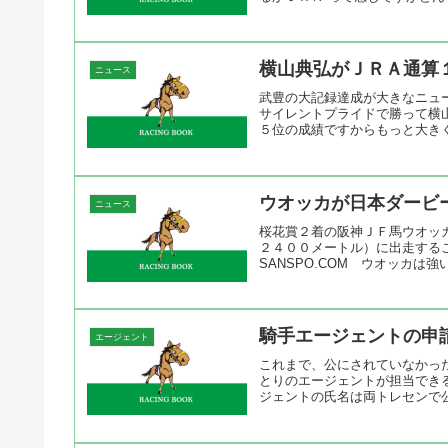
横山典弘がＪＲＡ通算
ニュース
武豊の大記録達成が大きなニュ
サイレントプライドで勝って横
５位の成績ですからもっと大きく
ウオッカが日本ダービ
ニュース
桜花賞２着の阪神ＪＦ馬ウオッ
２４００メートル）に出走する
SANSPO.COM ウオッカは強
騎手エージェントの申
エージェント
これまで、公にされていなかっ
とりのエージェントが担当でき
ジェントの氏名は両トレセンで公