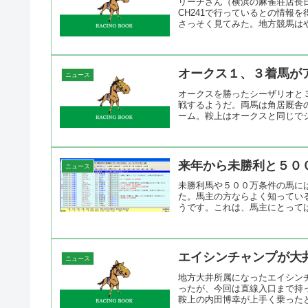
リーチさん（横浜の麻雀荘店長
CH241で行っているとの情報
さっそく見てみた。地方競馬はや
オークス１、３着馬が
ニュース
オークスを勝ったシーザリオと
戦するようだ。両馬は角居厩舎
ーム。鞍上はオークスと同じでシ
来年から未勝利と５０
ニュース
未勝利馬や５００万条件の馬に
た。馬主の方ならよく知ってい
うです。これは、馬主にとっては
エイシンチャンプが大
ニュース
地方大井所属になったエイシン
ったが、今回は直線入口まで持
鞍上の内田博幸が上手く乗ったと