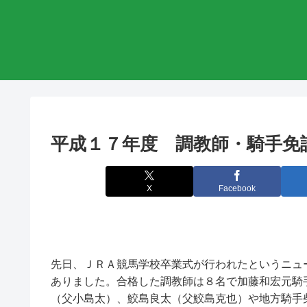
平成１７年度 調教師・騎手免
X
Facebook
先日、ＪＲＡ競馬学校卒業式が行われたというニュ
ありました。合格した調教師は８名で加藤和宏元騎
（父小島太）、鮫島良太（父鮫島克也）や地方騎手