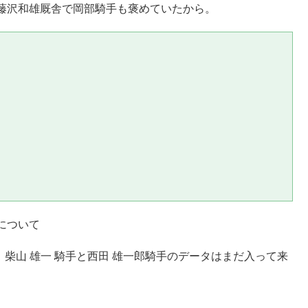
藤沢和雄厩舎で岡部騎手も褒めていたから。
について
ています。柴山 雄一 騎手と西田 雄一郎騎手のデータはまだ入って来