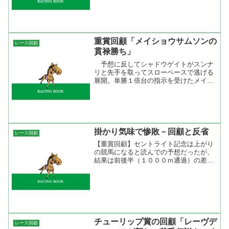
一杯かも。勝ったアサクサデンエンは４
５．５－５６．６を先行し...
重賞回顧「メイショウサムソンの
レース回顧
貫禄勝ち」
予想に反してシャドウゲイトがスンナ
リと先手を取ってスローペースで逃げる
展開。単勝１倍台の指示を受けたメイシ
ョウサムソンはこのペースでも位置取り
はやや後ろ目。４コーナーから徐々にペ
ースを上げて直線は渋太く粘るシャドウ
ゲイトを力でねじ伏せた。やや時計の掛
かる馬場、単騎逃げとシャドウゲイトに
とっては願ってもない展開を差しきった
掛かり気味で惨敗－回顧と反省
レース回顧
のだからメイショウサムソンの強さだけ
【重賞回顧】セントライト記念は上がり
が光ったレースだった。
の競馬になると読んでの予想だったが、
結果は前後半（１０００ｍ通過）の差が
０．６秒でスタミナ勝負になってしまっ
た。勝ったキングストレイルは久々だっ
たがキッチリ折り合っていた。勝負所で
手応えが怪しくなっていた...
チューリップ賞の回顧「レーヴデ
レース回顧