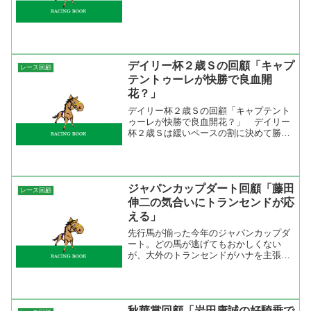
戦。小倉の芝１２００ｍは持ち時計のあ
る馬が走るのでここは走破タイムランキ
ング１位のゼンノゴウシュウ...
デイリー杯２歳Ｓの回顧「キャプ
レース回顧
テントゥーレが快勝で良血開
花？」
デイリー杯２歳Ｓの回顧「キャプテント
ゥーレが快勝で良血開花？」 デイリー
杯２歳Ｓは緩いペースの割に決めて勝負
のレースになった。成績の「ゴール前３
Ｆ位置」をみると分かるが先行して粘っ
ているのは勝ったキャプテントゥーレだ
け。２着にはスタートが悪...
ジャパンカップダート回顧「藤田
レース回顧
伸二の気合いにトランセンドが応
える」
先行馬が揃った今年のジャパンカップダ
ート。どの馬が逃げてもおかしくない
が、大外のトランセンドがハナを主張し
てそのまま逃げ切った。「逃げるが勝
ち」を地でいったレースでしたね。トラ
ンセンドにとっては大外枠は不利。この
不利な枠なので中途半端なレー...
秋華賞回顧「岩田康誠の好騎乗で