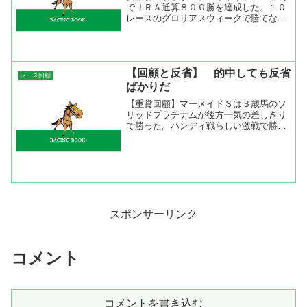
でＪＲＡ通算８００勝を達成した。１０
レースのグロリアスウィークで勝てなか
ったのでここでという気持ちが強かった
のでしょうね。レースではスタートで出
遅れたが、押っつけて好位まで押し上
げ、直線は追い出しを待って...
【回顧と反省】 的中しても反省
レース回顧
ばかりだ
【重賞回顧】マーメイドＳは３歳馬のソ
リッドプラチナムが後方一気の差しきり
で勝った。ハンディ戦らしい激戦で勝っ
た馬から１秒以内に１２頭、０．５秒以
内に８頭が入った。ハンディキャッパー
してやったりのレースだが、こっちにし
てみればやられたね。これ...
スポンサーリンク
コメント
コメントを書き込む