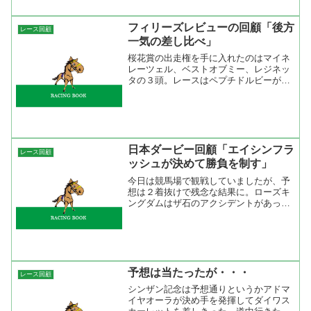
フィリーズレビューの回顧「後方
レース回顧
一気の差し比べ」
桜花賞の出走権を手に入れたのはマイネ
レーツェル、ベストオブミー、レジネッ
タの３頭。レースはペプチドルビーが逃
げたがペースは緩め。それなのに前が残
れずに差し馬同士の競馬に。ゴール前は
４頭が横一線につっこんできた。時計的
は平凡で、流れもそれほど...
日本ダービー回顧「エイシンフラ
レース回顧
ッシュが決めて勝負を制す」
今日は競馬場で観戦していましたが、予
想は２着抜けで残念な結果に。ローズキ
ングダムはザ石のアクシデントがあった
のでそのニュースを知って外してしまっ
た。入れ替えたゲシュタルトは頑張って
くれたが馬券にはならなかった。 レー
スは予想通りにアリゼオが...
予想は当たったが・・・
レース回顧
シンザン記念は予想通りというかアドマ
イヤオーラが決め手を発揮してダイワス