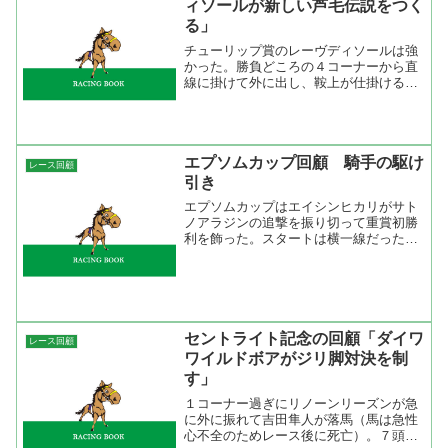
ィソールが新しい芦毛伝説をつく
る」
チューリップ賞のレーヴディソールは強
かった。勝負どころの４コーナーから直
線に掛けて外に出し、鞍上が仕掛けると
スッと反応。そこからが他馬とはエンジ
ンが違いすぎた。加速が始まると一気に
突き抜けて鞍上の福永祐一も追うことを
せずに流すだけ。それでも...
エプソムカップ回顧 騎手の駆け
レース回顧
引き
エプソムカップはエイシンヒカリがサト
ノアラジンの追撃を振り切って重賞初勝
利を飾った。スタートは横一線だったが
内からゲシュタルトの木幡初広が押して
前に行った。しかし、スピードの絶対値
が違うエイシンヒカリが馬なりで先頭
へ。フェスティヴタローの田...
セントライト記念の回顧「ダイワ
レース回顧
ワイルドボアがジリ脚対決を制
す」
１コーナー過ぎにリノーンリーズンが急
に外に振れて吉田隼人が落馬（馬は急性
心不全のためレース後に死亡）。７頭が