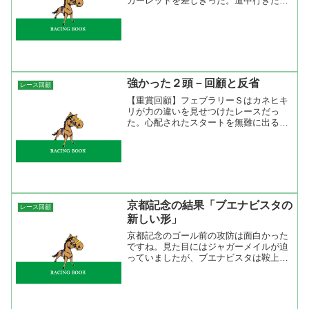
カーレットを差しきった。道中行きたが
ったダイワスカーレットに対してアドマ
イヤオーラは折り合っていた。この差が
最後の伸びの差になったとみていい。時
計は遅かったがダイワスカ...
強かった２頭－回顧と反省
レース回顧
【重賞回顧】フェブラリーＳはカネヒキ
リが力の違いを見せつけたレースだっ
た。心配されたスタートを無難に出ると
あとは中段外目をゆうゆうと追走。直
線、追い出すと先行馬を一気に差しきっ
て３馬身差の完勝。抜け出す脚といい、
道中の走りといいこのメンバー...
京都記念の結果「ブエナビスタの
レース回顧
新しい形」
京都記念のゴール前の攻防は面白かった
ですね。見た目にはジャガーメイルが迫
っていましたが、ブエナビスタは鞍上が
見せ鞭で気を抜かせないようにしていた
だけで追えばもっと離していた感じに見
えた。 レースはホクトスルタンがハナ
を切って１０００ｍ通過が...