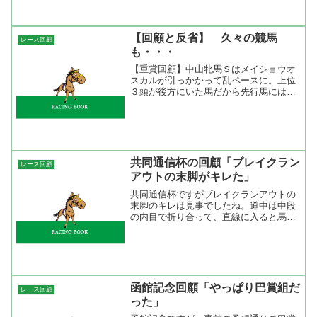
３コーナーでラインクラフトが外から上
がっていた時。直線では早...
【回顧と反省】 久々の競馬
レース回顧
も・・・
【重賞回顧】中山牝馬Ｓはメイショウオ
スカルが引っかかって乱ペースに。上位
３頭が後方にいた馬だから先行馬には厳
しい流れだったと思う。ウイングレット
などはなまじ力あるから自分から動いて
行けるけど後ろからも来られて動きたく
ないけど動くしかないとい...
共同通信杯の回顧「ブレイクラン
レース回顧
アウトの末脚がキレた」
共同通信杯ですがブレイクランアウトの
末脚のキレは見事でしたね。道中は中段
の内目で折り合って、直線に入ると馬な
りで進出して追い出すとスッと抜け出し
てしまった。最後は流す感じでしたから
着差以上の強さだったと思う。乗ってい
る武豊は気持ちよかったで...
函館記念回顧「やっぱり巴賞組だ
レース回顧
った」