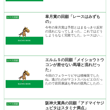
そのあおりを食った波乱のレースでした
ね。レースリプレイを見ましたが、リノ
ーンリーズンは内枠で好位にいて、ふら
ふらっと外にいたナリタダ...
皐月賞の回顧「レースはみずも
レース回顧
の」
今年の皐月賞は予想とはまるっきり反対
の流れになってしまった。これではどう
しようもなく完敗でした。レースはいい
スタートを切ったキャプテントゥーレが
誰も行かないのでハナに行く形に（本当
は誰かが逃げて２番手で競馬をしたかっ
たように思えた）。逃げ馬...
エルムＳの回顧「メイショウトウ
レース回顧
コンが差せない馬場と流れだっ
た」
今回のフェラーリピサは積極策でした
ね。逃げたのがマコトスパルビエロだっ
たので岩田康誠も早めの競馬にしたのか
な。１０００ｍ通過が６０秒３はこのク
ラスとしては平均ペースですが、後半が
速かった。いつものフェラーリピサだと
早めに先頭に立つとそこから...
阪神大賞典の回顧「アドマイヤジ
レース回顧
ュピタはスタミナ満点」