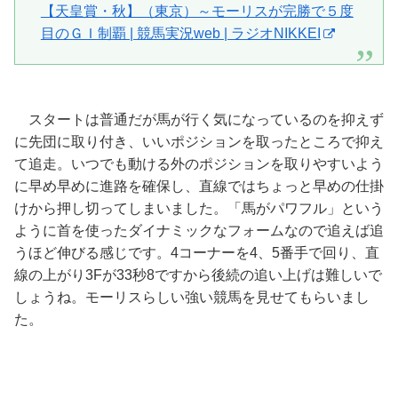
【天皇賞・秋】（東京）～モーリスが完勝で５度
目のＧＩ制覇 | 競馬実況web | ラジオNIKKEI
スタートは普通だが馬が行く気になっているのを抑えず
に先団に取り付き、いいポジションを取ったところで抑え
て追走。いつでも動ける外のポジションを取りやすいよう
に早め早めに進路を確保し、直線ではちょっと早めの仕掛
けから押し切ってしまいました。「馬がパワフル」という
ように首を使ったダイナミックなフォームなので追えば追
うほど伸びる感じです。4コーナーを4、5番手で回り、直
線の上がり3Fが33秒8ですから後続の追い上げは難しいで
しょうね。モーリスらしい強い競馬を見せてもらいまし
た。