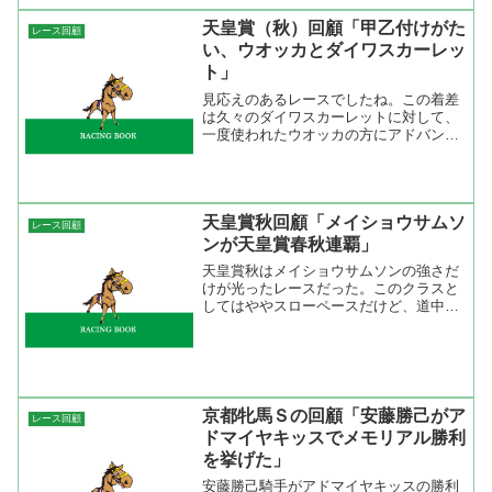
天皇賞（秋）回顧「甲乙付けがた
レース回顧
い、ウオッカとダイワスカーレッ
ト」
見応えのあるレースでしたね。この着差
は久々のダイワスカーレットに対して、
一度使われたウオッカの方にアドバンテ
ージがあった。ダイワスカーレットは負
けて強しの印象を受けたが、少しハミを
噛んでいる時間が長かったように感じ
た。しかも、スローでみると...
天皇賞秋回顧「メイショウサムソ
レース回顧
ンが天皇賞春秋連覇」
天皇賞秋はメイショウサムソンの強さだ
けが光ったレースだった。このクラスと
してはややスローペースだけど、道中の
ラップをみると淀みが無くて地力勝負に
なっている。上位３頭はロスの無い競馬
をしている。本命に推したダイワメジャ
ーは良いスタートを切った...
京都牝馬Ｓの回顧「安藤勝己がア
レース回顧
ドマイヤキッスでメモリアル勝利
を挙げた」
安藤勝己騎手がアドマイヤキッスの勝利