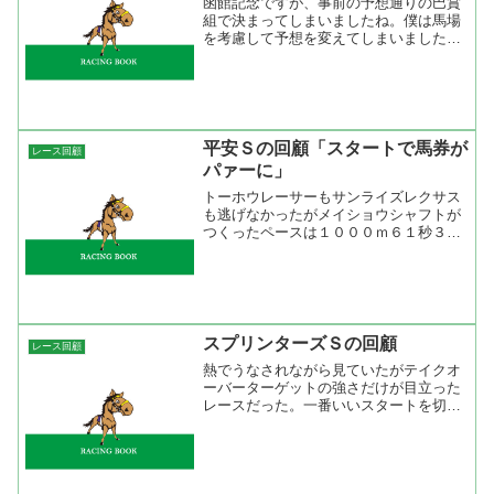
函館記念ですが、事前の予想通りの巴賞
組で決まってしまいましたね。僕は馬場
を考慮して予想を変えてしまいました
が、予想以上に馬場が回復していたよう
です。レースはメイショウレガーロが先
手を取る展開。岩田康誠だったのでちょ
っと嫌な感じがしていました...
平安Ｓの回顧「スタートで馬券が
レース回顧
パァーに」
トーホウレーサーもサンライズレクサス
も逃げなかったがメイショウシャフトが
つくったペースは１０００ｍ６１秒３と
やや前掛かりの競馬。願ってもない展開
だったのに本命に推したドラゴンファイ
ヤーはゲートの出が悪くて後方からの競
馬。メイショウトウコンと...
スプリンターズＳの回顧
レース回顧
熱でうなされながら見ていたがテイクオ
ーバーターゲットの強さだけが目立った
レースだった。一番いいスタートを切っ
たのはサイレントウィットネスだったが
ハナには行きたくないようで抑え気味。
そのうちにいたテイクオーバーターゲッ
トは２の脚が早くサイレン...