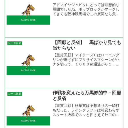
アドマイヤジュピタにとっては理想的な
展開でしたね。ポップロックがマークし
てきても阪神競馬場でこの展開なら負け
ない。これが、京都だとコース形態から
言って余程リードを保って直線に入らな
い限り難しいからね。ただ、これでスタ
ミナがあることはわかった...
【回顧と反省】 馬ばかり見ても
レース回顧
当たらない
【重賞回顧】マイラーズＣはローエング
リンが逃げずにプリサイスマシーンがハ
ナを切って、１０００ｍ通過が６１．３
の超スローペース。この競馬になっては
ローエングリンもプリサイスマシーンも
行って粘り込むタイプだけに潰れて当然
だね。四位洋文が行かなか...
作戦を変えたら万馬券的中－回顧
レース回顧
と反省
【重賞回顧】秋華賞は予想通りの一騎打
ちだった。ラインクラフトは相変わらず
スタート抜群でスッと押さえて外目の５
番手。一方、エアメサイアは中段の馬群
の中でジッと我慢。レースが動いたのは