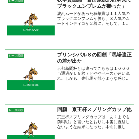
レース回顧
ブラックエンブレムが勝った」
波乱ムードがあった秋華賞は１１人気の
ブラックエンブレムが勝ち、８人気のム
ードインディゴが２着に。そして、１６
人気のプロヴィナージュが３着に粘って
大波乱。３連単はなんと１０００万馬券
となった。波乱の立役者となったのは１
着馬と３着馬を送り込んだ...
プリンシパルＳの回顧「馬場適正
レース回顧
の差が出た」
京都新聞杯とは違ってこちらは１０００
ｍ通過が５９秒７とややペースが速い流
れ。しかも、先行馬が競うような感じだ
ったので先行馬に厳しいレースになっ
た。そんな流れを先手を取って逃げ粘っ
たアグネススターチはなかなか強い。ダ
ート２勝を挙げている馬だが...
回顧 京王杯スプリングカップ他
レース回顧
京王杯スプリングカップは「あくまでも
前哨戦」と書いたとおりに本番に直結し
ないような結果になった。本命に推した
アドマイヤマックスは直線よく伸びたも
ののペースとタイムを考えたらこれが精