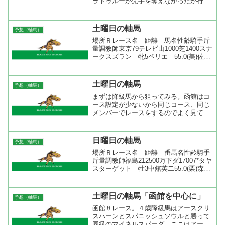
ラトゥルーが先手を奪えなかったが行く
姿勢は見せたので選んだのは間違いでは
なかったと思う。日曜日は中山も阪神も
道悪なので軽い馬場が得意の馬が逃げ切
土曜日の軸馬
予想（軸馬）
ってくれ得ると嬉しいので...
場所Ｒレース名 距離 馬名性齢騎手斤
量調教師東京79テレビ山1000芝1400スナ
ークスズラン 牝5ペリエ 55.0(美)佐藤
吉勝東京710春望Ｓ 1600ダ1400$エイシ
ンハンプトン牡4横山典弘57.0(栗)藤原英
昭東京7121000万...
土曜日の軸馬
予想（軸馬）
まずは降級馬から狙ってみる。函館はコ
ース設定が少ないから同じコース、同じ
メンバーでレースをするのでよく見てお
こう。騎手では藤田伸二、横山典弘、四
位洋文を中心に穴で松岡正海、柴山雄一
に注目。福島は柴田善臣のリタイアで田
日曜日の軸馬
予想（軸馬）
中勝春、後藤浩輝、北村宏...
場所Ｒレース名 距離 番馬名性齢騎手
斤量調教師福島212500万下ダ17007*タヤ
スターゲット 牡3中舘英二55.0(栗)森秀
行 東京67500万下ダ14008カズノブラッ
ク 牡5勝浦正樹57.0(美)杉浦宏昭東京
68500万下・牝ダ1...
土曜日の軸馬「函館を中心に」
予想（軸馬）
函館８レース。４歳降級馬はアースクリ
スハーンとスパニッシュソウルと勝って
同級のマイネルスパーダ。ここはアース