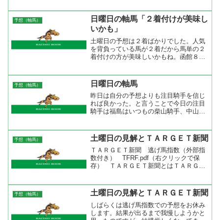
トなのだから"ダートの内田は黙って買
え"って感じですか。中山９レースは「ハ
日曜日の軸馬「２着付けが美味し
予想（軸馬）
ンディは重い馬を買え...
いかも」
土曜日の予想は２着ばかりでした。人気
を背負っている馬が２着だから馬単の２
着付けの方が美味しいかもね。函館８レ
ースはホーマンブラヴォーが軸でいいけ
どインスパイアリングに逃げを許しそう
な感じがするな。竜飛崎特別は横山典弘
日曜日の軸馬
予想（軸馬）
に乗り替わったセフティー...
昨日は自分の予想よりも注目騎手を信じ
れば良かった。と言うことで今日の注目
騎手は福島はいつもの柴山騎手、中山は
武豊と藤田伸二、阪神は幸英明と松永幹
夫で。注目レースは渡利特別。ここはケ
ンゴウザンが逃げるので展開的に楽に行
土曜日の見解とＴＡＲＧＥＴ新聞
予想（軸馬）
けるマイネルサイプレスが...
ＴＡＲＧＥＴ新聞 逃げ馬指数（外部指
数付き） TFRF.pdf（右クリックで保
存） ＴＡＲＧＥＴ新聞とはＴＡＲＧＥ
Ｔの補正タイム、ＺＩ値と普通の競馬新
聞に掲載されている内容を合わせて過去
５走分の成績を新聞にしています。ま
土曜日の見解とＴＡＲＧＥＴ新聞
予想（軸馬）
た、独自の逃げ馬指数...
しばらくは逃げ馬指数での予想をお休み
します。結果が出るまで我慢しようかと