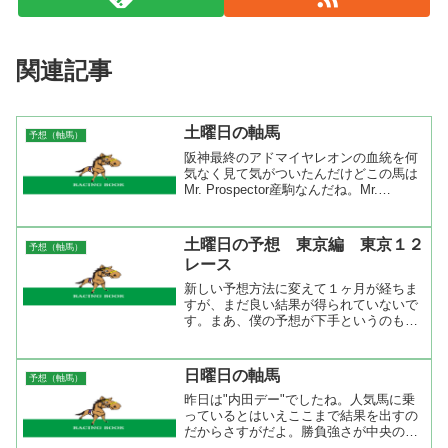
関連記事
土曜日の軸馬
予想（軸馬）
阪神最終のアドマイヤレオンの血統を何
気なく見て気がついたんだけどこの馬は
Mr. Prospector産駒なんだね。Mr.
Prospector系種牡馬の産駒はたくさん走
っているけど直仔となるとＪＲＡではこ
の馬だけ。Mr. Prospecto...
土曜日の予想 東京編 東京１２
予想（軸馬）
レース
新しい予想方法に変えて１ヶ月が経ちま
すが、まだ良い結果が得られていないで
す。まあ、僕の予想が下手というのもあ
るのですが、取れそうな馬券を取ってい
ない。逃げ馬を狙うのがこれほど難しい
とは思いませんでした。実際、ゲートが
日曜日の軸馬
予想（軸馬）
開いてみないと何が逃げる...
昨日は"内田デー"でしたね。人気馬に乗
っているとはいえここまで結果を出すの
だからさすがだよ。勝負強さが中央の騎
手とは違うね。まあ、５勝中４勝がダー