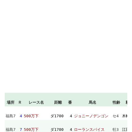
場所
Ｒ
レース名
距離
番
馬名
性齢
騎
福島7
4
500万下
ダ1700
4
ジョニーノデンゴン
セ4
木幡
福島7
7
500万下
ダ1700
4
ローランスパイス
牡3
江田