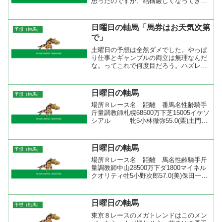
思ったのですが、結構厳しくなってきた
ので。その代わりと言っては何ですが、
逃げ馬指数（外部指数）を付けたＴＡＲ
ＧＥＴ新聞（ＰＤＦ）をアップします。
日曜日の軸馬「馬券はお天気次第
予想（軸馬）
このＴＡＲＧＥＴ新聞は１...
で」
土曜日の予想は全然ダメでした。やっぱ
り仕事とギャンブルの両立は無理なんだ
な。ってこれで何度目だろう。ハズレて
反省はするけど懲りないんだよな～。ま
あ、馬券はハズレて悔しいけど、楽しか
ったからまあいいやっ！ってことで日曜
日曜日の軸馬
予想（軸馬）
日は競馬モードなので気合...
場所Ｒレース名 距離 番馬名性齢騎手
斤量調教師札幌68500万下芝15005イケソ
シアル 牝5小林徹弥55.0(栗)土門一
美札幌69500万下ダ17002スーパーブレー
ブ 牡4藤田伸二57.0(美)田村康仁札幌
610ニセコ特500芝12...
日曜日の軸馬
予想（軸馬）
場所Ｒレース名 距離 馬名性齢騎手斤
量調教師中山28500万下ダ1800マイネル
クオリティ牡5小野次郎57.0(美)保田一隆
中山2121000万下ダ1800ストロングレオ
ン 牡7大庭和弥57.0(美)増沢末夫阪神
210なにわＨ1600ダ12...
日曜日の軸馬
予想（軸馬）
東京８レースのメガトレンドはこのメン