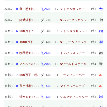
福島7
10
蔵王特別500
芝2600
12
テイエムサッカー
牡3
太宰
福島7
11
阿武隈特1000
ダ1700
9
$スパークルキャット
牡3
中舘
東京3
6
500万下*
ダ1300
6
メイショウセレット
牡2
四位
東京3
8
1000万下
ダ1400
10
$ドリームソニック
牡3
藤田
東京3
9
晩秋特Ｈ1000
芝2400
8
インパルスシチー
牡5
後藤
東京3
10
ノベンバ1600
芝2000
10
$ワールドスケール
牡4
田中
京都3
7
500万下・牝
ダ1400
4
ミラノフレイバー
牝3
ルメ
京都3
10
宝ケ池特1000
芝1400
2
マイケルバローズ
牡3
ルメ
京都3
11
清水ＳＨ1600
芝1600
1
シルクディレクター
牡3
池添