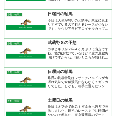
クリスハーンで問題はなさそうだが狙っ
てみたいのはクラシック路線に脚が掛か
ったイチゴイチエ。小野二郎→岩田康誠
日曜日の軸馬
予想（軸馬）
への乗り替わりはプラス。...
今日は天候が悪いのと騎手が東京に集ま
りすぎているので狙えるレースが少ない
です。サウジアラビアロイヤルカップＨ
は馬場状態を考えて前に行けるラントゥ
ザフリーズを狙ってみたい。昨年２着、
一昨年５着とこのレースでは好走してい
武蔵野Ｓの予想
予想（軸馬）
る。枠順も内目の枠で前を...
カネヒキリが２年４ヶ月ぶりに出走です
ね。能力は抜けているけど２度の屈腱炎
明けですからね。痛いところが無ければ
圧勝でしょう。でも、本命はトーセンブ
ライトにしました。７歳馬ですが、元気
いっぱいで北海道ではフェラーリピサを
日曜日の軸馬
予想（軸馬）
僅差の競馬をしている。ア...
昨日の駒場特別はフサイチバルドルが出
遅れ気味で全然競馬にならなくてガッカ
リでした。しかも、相手に選んだワンダ
ーハヤブサは予想通りの競馬で勝ってし
まって。麒麟山特別はセフティーミキオ
ーが強い競馬を見せてくれたけどリッチ
土曜日の軸馬
予想（軸馬）
スマイルが４着でこっちも...
昨日はオフ会で飲みすぎ＆食べ過ぎで寝
坊しました。最初のレースまでに時間が
ないので簡単に。東京競馬場のダートは