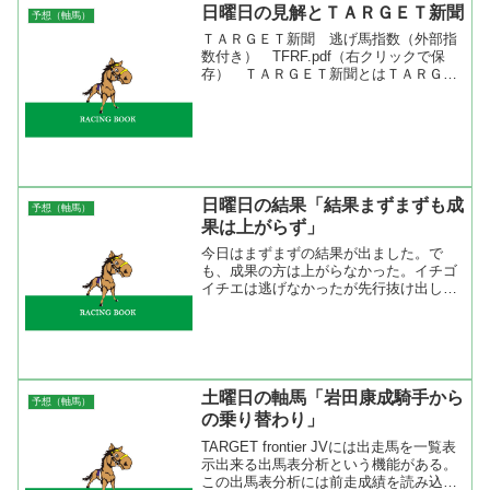
日曜日の見解とＴＡＲＧＥＴ新聞
予想（軸馬）
ＴＡＲＧＥＴ新聞 逃げ馬指数（外部指
数付き） TFRF.pdf（右クリックで保
存） ＴＡＲＧＥＴ新聞とはＴＡＲＧＥ
Ｔの補正タイム、ＺＩ値と普通の競馬新
聞に掲載されている内容を合わせて過去
５走分の成績を新聞にしています。ま
た、独自の逃げ馬指数...
日曜日の結果「結果まずまずも成
予想（軸馬）
果は上がらず」
今日はまずまずの結果が出ました。で
も、成果の方は上がらなかった。イチゴ
イチエは逃げなかったが先行抜け出しの
危なげない勝ち方。２着にはアクティブ
アクトに突っ込まれてアウト。キクノア
ローは内枠だったので先手をとる形だっ
たがこういうレースは合わな...
土曜日の軸馬「岩田康成騎手から
予想（軸馬）
の乗り替わり」
TARGET frontier JVには出走馬を一覧表
示出来る出馬表分析という機能がある。
この出馬表分析には前走成績を読み込む