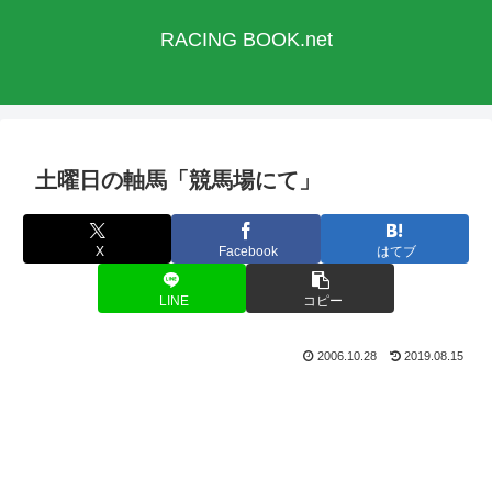
RACING BOOK.net
土曜日の軸馬「競馬場にて」
X
Facebook
はてブ
LINE
コピー
2006.10.28
2019.08.15