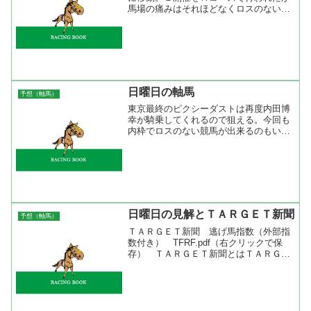
馬場の痛みはそれほどなくロスのない競
馬をした馬が勝っていた。この傾向は今
週も続くと思うから内枠、逃げ先行馬に
注意したい。１ヶ月半ぶりの中京開催は
開幕週らしい内枠有利にな...
日曜日の軸馬
予想（軸馬）
東京最終のピクシーダストは再度内田博
幸が騎乗してくれるので狙える。今回も
内枠でロスのない競馬が出来るのもいい
ね。前走はメンバーもきつかったしペー
スの早くてバテてしまったアマビリー
タ。今回はそれほど速くなりそうもない
し限定戦なので前走のような...
日曜日の見解とＴＡＲＧＥＴ新聞
予想（軸馬）
ＴＡＲＧＥＴ新聞 逃げ馬指数（外部指
数付き） TFRF.pdf（右クリックで保
存） ＴＡＲＧＥＴ新聞とはＴＡＲＧＥ
Ｔの補正タイム、ＺＩ値と普通の競馬新
聞に掲載されている内容を合わせて過去
５走分の成績を新聞にしています。ま
た、独自の逃げ馬指数...