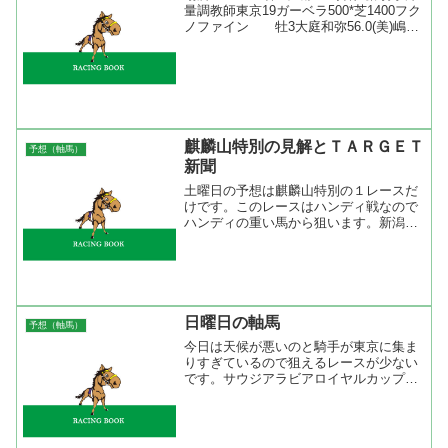
量調教師東京19ガーベラ500*芝1400フク
ノファイン 牡3大庭和弥56.0(美)嶋田
潤 東京1121000万下ダ1400ハリーコマ
ンド セ4小牧太 57.0(栗)鹿戸幸治中
京18500万下ダ170...
麒麟山特別の見解とＴＡＲＧＥＴ
予想（軸馬）
新聞
土曜日の予想は麒麟山特別の１レースだ
けです。このレースはハンディ戦なので
ハンディの重い馬から狙います。新潟コ
ースと言うことを考えれば本命はメイシ
ョウゲンスイ。行く馬が何頭かいます
が、控える競馬でも大丈夫なので心配は
ない。相手ですが、メイショ...
日曜日の軸馬
予想（軸馬）
今日は天候が悪いのと騎手が東京に集ま
りすぎているので狙えるレースが少ない
です。サウジアラビアロイヤルカップＨ
は馬場状態を考えて前に行けるラントゥ
ザフリーズを狙ってみたい。昨年２着、
一昨年５着とこのレースでは好走してい
る。枠順も内目の枠で前を...