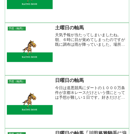
（クリック１回で）と乗り替わりの一覧
を見ることが出来る。僕が軸馬予想をす
る時はまずは騎乗数の多い騎手＞リーデ
ィング...
土曜日の軸馬
予想（軸馬）
天気予報が当たってしまいましたね。
朝、６時に目が覚めてしまったのですが
既に調布は雨が降っていました。場所的
に府中も降っているでしょうね。開催情
報をみると８時２０分の段階では東京競
馬場は小雨で芝・ダートともに良です
が、このまま降り続くと思うの...
日曜日の軸馬
予想（軸馬）
今日は道悪競馬にダートの１０００万条
件が京都８レースだけという僕にとって
は予想が難しい１日です。好きだけど苦
手なのがダートの準ＯＰ。知っている馬
が多すぎるというのが困るんだよね。馬
場状態は回復するだろうから状況を見な
がら馬券は考えたいと思う...
日曜日の軸馬「川田将雅騎手に注
予想（軸馬）