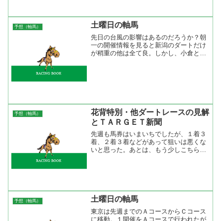
土曜日の軸馬
予想（軸馬）
先日の台風の影響はあるのだろうか？朝
一の開催情報を見ると新潟のダートだけ
が稍重の他は全て良。しかし、小倉と札
幌の芝は水分を含んでいるかもしれない
ので注意したい。札幌の芝コースは内ラ
チ沿いを軽転厚しているようなので逃
げ、先行馬には注意が必要か...
花背特別・他ダートレースの見解
予想（軸馬）
とＴＡＲＧＥＴ新聞
先週も馬券はいまいちでしたが、１着３
着、２着３着などがあって狙いは悪くな
いと思った。あとは、もう少しこちらに
流れが向けば当たるでしょう。【花背特
別】◎ゴールデンルーヴェ○ケージーム
サシ▲ナムラフューチャー△ツルマルビ
ビッド、メイショウゲンス...
土曜日の軸馬
予想（軸馬）
東京は先週までのＡコースからＣコース
に移動。１開催をＡコースで行われたが