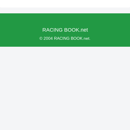
RACING BOOK.net
© 2004 RACING BOOK.net.