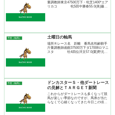
量調教師東京47500万下・牝芝1400*エア
リカコ 牝5田中勝春55.0(美)藤沢
和雄東京49テレビ埼1000ダ1300$トーヨ
ーアトランタ牡5柴田善臣57.0(美)成島英
春東京410メイＳＨ16...
土曜日の軸馬
予想（軸馬）
場所Ｒレース名 距離 番馬名性齢騎手
斤量調教師函館37500万下ダ17008ロマニ
スタ 牡4四位洋文57.0(栗)野元
昭 函館39500万下芝12001デイ
ム 牝4横山賀一55.0(栗)坂口
正大函館311大沼Ｓ Ｈダ1700...
ドンカスターＳ・他ダートレース
予想（軸馬）
の見解とＴＡＲＧＥＴ新聞
これからがダートレースも多くなって競
馬が楽しい季節なのですが、馬券が当た
らなくて心細くなってきた今日この頃で
す。プラス収支ではありますが、３ヶ月
連続でマイナス成績なのでこのままで行
けば年末には負けてしまいそう。そろそ