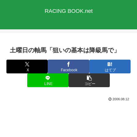
RACING BOOK.net
土曜日の軸馬「狙いの基本は降級馬で」
X
Facebook
はてブ
LINE
コピー
2006.08.12