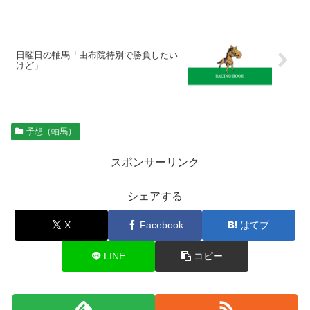
日曜日の軸馬「由布院特別で勝負したい
けど」
予想（軸馬）
スポンサーリンク
シェアする
X
Facebook
はてブ
LINE
コピー