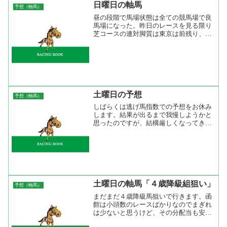
日曜日の軸馬
予想（軸馬）
昼の段階で馬場状態は全ての競馬場で良
馬場になった。昨日のレースを見る限り
芝コースの連対脚質は東京は前残り、京
都は差しが決まりやすく、新潟は先行差
しと言ったところ。ＮＨＫマイルカップ
が行われる東京は逃げ先行が有利な状況
は変わらない感じなのでち...
土曜日の予想
予想（軸馬）
しばらくは逃げ馬指数での予想をお休み
します。結果が出るまで我慢しようかと
思ったのですが、結構厳しくなってきた
ので。その代わりと言っては何ですが、
逃げ馬指数（外部指数）を付けたＴＡＲ
ＧＥＴ新聞（ＰＤＦ）をアップします。
このＴＡＲＧＥＴ新聞は１...
土曜日の軸馬「４歳降級組狙い」
予想（軸馬）
まだまだ４歳降級馬狙いで行きます。函
館は小頭数のレースばかりなのでまぎれ
は少ないと思うけど、その分配当も安そ
うですね。買えるかどうかの分岐点をど