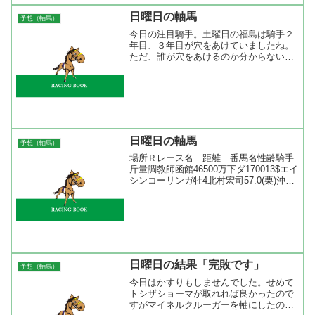
日曜日の軸馬
予想（軸馬）
今日の注目騎手。土曜日の福島は騎手２
年目、３年目が穴をあけていましたね。
ただ、誰が穴をあけるのか分からないの
が困りものなんだよね。東京は石崎先生
に穴をあけてもらいましょう。京都は武
豊抜きでは考えられないので、彼を中心
にルメール、福永あたりを...
日曜日の軸馬
予想（軸馬）
場所Ｒレース名 距離 番馬名性齢騎手
斤量調教師函館46500万下ダ170013$エイ
シンコーリンガ牡4北村宏司57.0(栗)沖芳
夫 函館48500万下ダ17001ゴールデンヴ
ィット牡4勝浦正樹57.0(美)成島英春函館
412仁山特別500芝...
日曜日の結果「完敗です」
予想（軸馬）
今日はかすりもしませんでした。せめて
トシザショーマが取れれば良かったので
すがマイネルクルーガーを軸にしたので