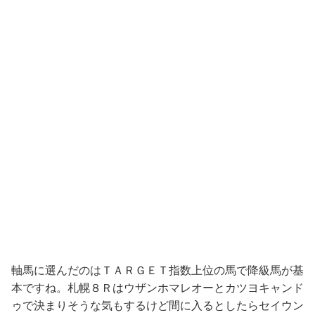
軸馬に選んだのはＴＡＲＧＥＴ指数上位の馬で降級馬が基
本ですね。札幌８Ｒはウザンホマレオーとカツヨキャンド
ゥで決まりそうな気もするけど間に入るとしたらセイウン