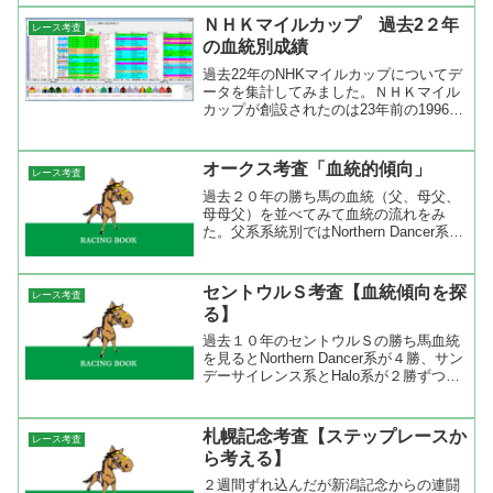
２１年のダービー馬を見ると騎手の乗り
ＮＨＫマイルカップ 過去2２年
レース考査
替わりでの勝利はゼロ。しか...
の血統別成績
過去22年のNHKマイルカップについてデ
ータを集計してみました。ＮＨＫマイル
カップが創設されたのは23年前の1996
年。この時の出走馬を見ると18頭中14頭
が外国産馬でした。外国産馬いわゆる〇
外はクラシック（皐月賞、ダービー、桜
オークス考査「血統的傾向」
レース考査
花賞、オーク...
過去２０年の勝ち馬の血統（父、母父、
母母父）を並べてみて血統の流れをみ
た。父系系統別ではNorthern Dancer系７
勝、Turn-to系６勝、Nasrullah系６勝とな
って、この３系統で占められているのが
わかる。ここ３年はTurn-...
セントウルＳ考査【血統傾向を探
レース考査
る】
過去１０年のセントウルＳの勝ち馬血統
を見るとNorthern Dancer系が４勝、サン
デーサイレンス系とHalo系が２勝ずつに
なっている。連対馬で見ると先の３系統
の他にNasrullah系とNative Dancer系が入
ってくる。母父で...
札幌記念考査【ステップレースか
レース考査
ら考える】
２週間ずれ込んだが新潟記念からの連闘