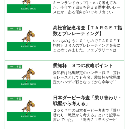
キーンランドカップについて考えてみ
た。今年で７回目を迎える歴史浅いレー
スだが、ある傾向がハッキリ出てい
る。 ・２点 先行馬有利 ・１点
牝馬４勝、牡馬２勝 ・１点 ノーザン
ダンサー系が強い ・１点 前走は重賞
高松宮記念考査【ＴＡＲＧＥＴ指
レース考査
に出走 上記の事を踏まえて今年...
数とプレレーティング】
いつものようにＧ１なのでＴＡＲＧＥＴ
指数とＪＲＡのプレレーティングを表に
まとめてみました。フェブラリーＳはプ
レレーティング３位のサクセスブロッケ
ンが勝ち、２着にプレレーティング４位
のカジノドライヴが入った。昨年の高松
愛知杯 ３つの攻略ポイント
レース考査
宮記念はプレレーティング...
愛知杯は牝馬限定のハンディ戦で、荒れ
るレースとしても有名。愛知杯が牝馬限
定のハンディ戦となってから今年で11年
目。過去10年の配当をみると3連単の最
低配当が2006年に1-3-2人気で決まった
3680円、最高配当は昨年に12-14-13人
日本ダービー考査「乗り替わり・
レース考査
気...
戦歴から考える」
２００７年の日本ダービー考査で「乗り
替わり・戦歴から考える」という記事を
書いていた。 『過去２１年のダービー
馬の戦歴をみるとある傾向が見つかっ
た。それは「乗り替わり」である。過去