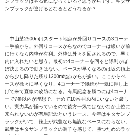
ンブラックはやる気になっていると思うからです。キタサ
ンブラックが逃げるとなるとどうなるか？
中山芝2500mはスタート地点が外回りコースの3コーナ
ー手前から。外回りコースからなのでコーナーは緩いが前
に行くなら内枠が有利。外枠は外々を回されるので、早く
内に入れたいと思う。最初の4コーナーを回ると隊列がほ
ぼ決まるので動きはない。ペースが早くなるのは坂の頂上
から少し降りた残り1200m地点からが多い。ここからペ
ースが徐々に早くなり、4コーナーで後続が一気に押し上
げて来て直線の攻防になる。有馬記念を勝つには4コーナ
ーで7番以内が理想で、せめて10番手以内にいないと厳し
い。実力馬が揃っているので後方一気ではなかなか上位に
来られないのが有馬記念というレース。今年はキタサンブ
ラックがいて、鞍上が武豊なら無謀なペースにならない。
武豊はキタサンブラックの調子を感じて、勝つためのラッ