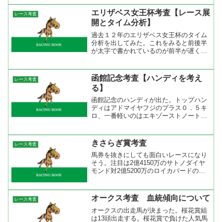
Nasrullah系が４勝２着２回、
NorthernDancer系が３勝２着２回だっ
エリザベス女王杯考査【レース展
レース考査
た。長距離で直線の...
開とタイム分析】
過去１２年のエリザベス女王杯のタイム
分析を出してみた。これをみると前後半
が太字で書かれているのが前半が遅く、
後半が速いレース。そして、そのような
レースは逃げ先行馬が連対している。逆
に上がりが掛かる展開になると差し馬が
函館記念考査【ハンディを考え
レース考査
台頭してくる。昨年はダイ...
る】
函館記念のハンディが出た。トップハン
ディはアドマイヤフジのプラス０．５キ
ロ、一番軽いのはエキゾーストノートの
－６．０キロ。『函館記念の登録馬と過
去の配当』でも書いたが今回の登録馬に
は条件馬が多い。一番軽いハンディのエ
きさらぎ賞考査
レース考査
キゾーストノートは収得賞...
馬券を抜きにしても面白いレースになり
そう。注目は2億4150万のサトノダイヤ
モンド対2億5200万のロイカバードの再
戦。新馬戦ではサトノダイヤモンドに軍
配が上がったが、ロイカバードもその後
の2戦を連勝している。前走の福寿草特
オークス考査 血統傾向について
レース考査
別ではレースの上...
オークスの出走馬が決まった。桜花賞組
は13頭出走する。桜花賞で負けた人気馬