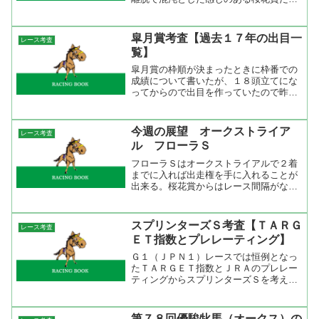
が、対戦成績からみるとそれほど荒れそ
うな雰囲気はない。レーヴディソールが
いなければホエールキャプチャが主役に
皐月賞考査【過去１７年の出目一
レース考査
浮上する。この馬の成績を見...
覧】
皐月賞の枠順が決まったときに枠番での
成績について書いたが、１８頭立てにな
ってからので出目を作っていたので昨年
の分を足してみました。色が付いている
のが馬券圏内ですが、１着が多いのは内
と外ですね。枠番が決まったときにも書
今週の展望 オークストライア
レース考査
きましたが、真ん中の枠と...
ル フローラＳ
フローラＳはオークストライアルで２着
までに入れば出走権を手に入れることが
出来る。桜花賞からはレース間隔がない
ので桜花賞→フローラＳはない。それだ
けに５００万を勝ったばかりの馬にはチ
ャンスがある。例年だとミモザ賞、フラ
スプリンターズＳ考査【ＴＡＲＧ
レース考査
ワーカップなどを使われて...
ＥＴ指数とプレレーティング】
Ｇ１（ＪＰＮ１）レースでは恒例となっ
たＴＡＲＧＥＴ指数とＪＲＡのプレレー
ティングからスプリンターズＳを考えて
みたい。でも、その前に今年前半のＴＡ
ＲＧＥＴ指数とプレレーティングはどう
だったかを振り返ってみたい。今年は春
第７８回優駿牝馬（オークス）の