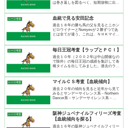
は巻き返しを図るべく、短期放牧に出さ
れリフレッシュして戻ってきた模様。ト
ライアル組ではフローラＳからシングウ
ィズジョイ、ディアマイダーリン、マキ
血統で見る安田記念
レース考査
シマムドパリの上位3頭...
過去１８年の勝ち馬の父を見るとニホン
ピロウイナーとNureyevが２勝ずつであ
とは全てが違う。これは、ＮＨＫマイル
カップと同じ（今年キングカメカメハが
勝ってKingmambo産駒が２勝）で同一種
牡馬が勝てないコースなのかもしれな
毎日王冠考査【ラップとＰＣＩ】
レース考査
い。言い直せ...
過去１０年（２００２年は中山開催なの
で除外）の毎日王冠の成績を集計して各
種タイムを出してみました。過去のラッ
プをみると２００５年のを除くと前半３
Ｆは６０秒を切っている。また、ペース
が遅かった２００５年を除く８年間の平
マイルＣＳ考査【血統傾向】
レース考査
均ラップは「35.09-...
過去２０年の傾向を見ると近年から見て
みるとサンデーサイレンス系－Northern
Dancer系－サンデーサイレンス系－
Nasrullah系－Hampton系といった感じで
傾向は動いている。母父をみると
Northern Dancer系とNa...
阪神ジュベナイルフィリーズ考査
レース考査
【血統傾向を探る】
過去１６年の阪神ジュベナイルフィリー