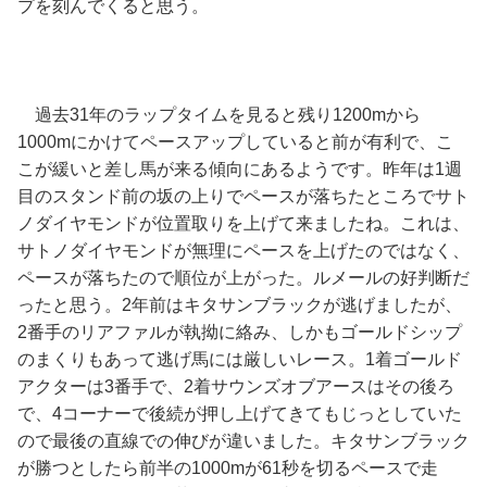
プを刻んでくると思う。
過去31年のラップタイムを見ると残り1200mから
1000mにかけてペースアップしていると前が有利で、こ
こが緩いと差し馬が来る傾向にあるようです。昨年は1週
目のスタンド前の坂の上りでペースが落ちたところでサト
ノダイヤモンドが位置取りを上げて来ましたね。これは、
サトノダイヤモンドが無理にペースを上げたのではなく、
ペースが落ちたので順位が上がった。ルメールの好判断だ
ったと思う。2年前はキタサンブラックが逃げましたが、
2番手のリアファルが執拗に絡み、しかもゴールドシップ
のまくりもあって逃げ馬には厳しいレース。1着ゴールド
アクターは3番手で、2着サウンズオブアースはその後ろ
で、4コーナーで後続が押し上げてきてもじっとしていた
ので最後の直線での伸びが違いました。キタサンブラック
が勝つとしたら前半の1000mが61秒を切るペースで走