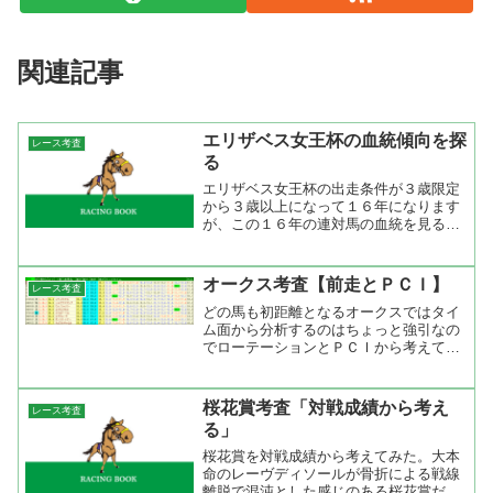
関連記事
エリザベス女王杯の血統傾向を探
レース考査
る
エリザベス女王杯の出走条件が３歳限定
から３歳以上になって１６年になります
が、この１６年の連対馬の血統を見ると
種牡馬ではサンデーサイレンス系が圧倒
的に強い。次いでノーザンダンサー系、
ロベルト系と続いている。サンデーサイ
オークス考査【前走とＰＣＩ】
レース考査
レンス系にとって京都コー...
どの馬も初距離となるオークスではタイ
ム面から分析するのはちょっと強引なの
でローテーションとＰＣＩから考えてみ
た。まずはローテーションだが、基本的
に桜花賞組が強い。過去２１年の成績を
調べてみたら桜花賞出走馬が連に絡まな
桜花賞考査「対戦成績から考え
レース考査
かったのはレディパステル...
る」
桜花賞を対戦成績から考えてみた。大本
命のレーヴディソールが骨折による戦線
離脱で混沌とした感じのある桜花賞だ