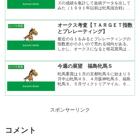
ズの成績を集計して血統データを出して
みた（１９９１年以前は牡馬混合戦）。
これをみると特に顕著な傾向が出ていな
い。サンデーサイレンス系が３勝してい
るが、大系統でみるとNorthern Dancer系
オークス考査【ＴＡＲＧＥＴ指数
レース考査
が７勝で...
とプレレーティング】
最近のＧ１をみるとプレレーティングの
指数差が小さいので荒れる傾向がある。
しかし、オークスになると桜花賞馬は当
然のようにプレレーティング値が上が
る。こうなると差がついてくるのでそろ
そろプレレーティングが威力を発揮する
今週の展望 福島牝馬Ｓ
レース考査
かも。これまでもプレレーテ...
牝馬重賞は１月の京都牝馬Ｓに始まり３
月中山牝馬ＨＳ、４月阪神牝馬Ｓ、福島
牝馬Ｓ、５月ヴィクトリアマイル、６月
マーメイドＨＳ、８月クイーンＳ、１０
月府中牝馬Ｓ、１１月エリザベス女王
杯、１２月ターコイズＨＳ、愛知杯の全
１２レース。春はヴィクトリ...
スポンサーリンク
コメント