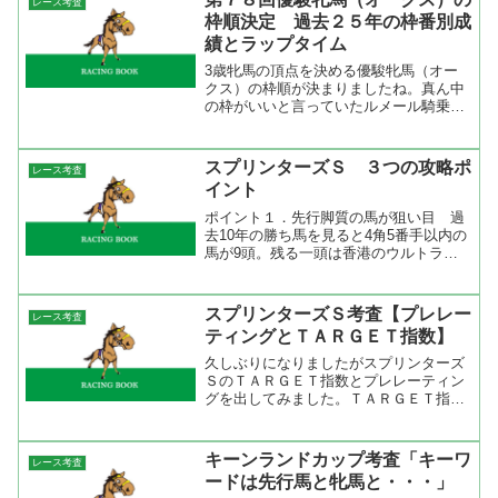
レース考査
のＧ１が荒れに荒れた。堅...
枠順決定 過去２５年の枠番別成
績とラップタイム
3歳牝馬の頂点を決める優駿牝馬（オー
クス）の枠順が決まりましたね。真ん中
の枠がいいと言っていたルメール騎乗の
ソウルスターリングは1枠2番、桜花賞馬
のレーヌミノルは7枠13番、その隣の14
番に桜花賞2着のリスグラシュー、16番
スプリンターズＳ ３つの攻略ポ
レース考査
にアドマイヤミヤ...
イント
ポイント１．先行脚質の馬が狙い目 過
去10年の勝ち馬を見ると4角5番手以内の
馬が9頭。残る一頭は香港のウルトラフ
ァンタジーで前走のデータはないので位
置取りは分からないが、本番では2番手
からの競馬で抜け出している。前哨戦で
スプリンターズＳ考査【プレレー
レース考査
前に行ける脚がないと...
ティングとＴＡＲＧＥＴ指数】
久しぶりになりましたがスプリンターズ
ＳのＴＡＲＧＥＴ指数とプレレーティン
グを出してみました。ＴＡＲＧＥＴ指数
とはTARGET frontierJVで 表示される補
正タイムです。この補正タイムは競馬最
強の法則に掲載されている指数と同じ意
キーンランドカップ考査「キーワ
レース考査
味です...
ードは先行馬と牝馬と・・・」