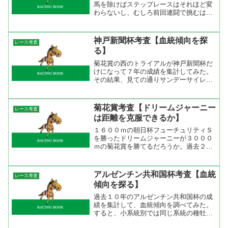
馬を除けばステップレースはそれほど変
わらないし、むしろ前回連闘で挑むはず
だった馬にとっては良いかもしれな
い。 過去１０年の札幌記念を集計して
ステップレースをみると連対数では函館
神戸新聞杯考査【血統傾向を探
レース考査
記念が一番だが出走頭数も多い...
る】
菊花賞の西のトライアルが神戸新聞杯だ
けになって７年の成績を集計してみた。
その結果、見ての通りサンデーサイレン
ス系が強い。まあ、当たり前の事だがク
ラシック戦線ではサンデーサイレンス系
抜きでは考えられないからね。人気を見
菊花賞考査【ドリームジャーニー
レース考査
ても上位３人気までが強く...
は距離を克服できるか】
１６００ｍの朝日杯フューチュリティＳ
を勝ったドリームジャーニーが３０００
ｍの菊花賞を勝てるだろうか。過去２１
年の朝日杯フューチュリティＳの勝ち馬
のクラシックレース成績を出してみた。
これをみると朝日杯フューチュリティＳ
アルゼンチン共和国杯考査【血統
レース考査
を勝って菊花賞も勝った馬...
傾向を探る】
過去１０年のアルゼンチン共和国杯の成
績を集計して、血統傾向を調べてみた。
すると、小系統別では同じ系統の種牡馬
が勝っていない。大系統でみると