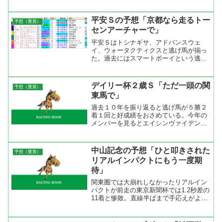
までのレースを見てフサイチホウオーに
◎を打った。新馬戦は良血ピサノシェン
ロンとの対決に注目が集まったが、直線
平安Ｓの予想「京都なら走るトー
予想（重賞）
早めにスパートしたフサイ...
センアーチャーで」
平安Ｓはトシナギサ、アドバンスウェ
イ、ウォータクティクスと逃げ馬が揃っ
た。過去にはスマートボーイという逃げ
馬が伊藤直人を背に何が何でも逃げると
いう姿勢から逃げ切った。ちょっとぐら
いペースが速くても逃げ切れるのがこの
デイリー杯２歳Ｓ「ただ一頭の関
予想（重賞）
コース。ハナを切った方がい...
東馬で」
過去１０年を振り返ると逃げ馬が５勝２
着１回と好成績をおさめている。今年の
メンバーを見るとエイシンヴァイデンの
逃げが濃厚でこの馬が逃げ切ってしまう
かもしれない。だけど、わざわざ関東か
らこのレースを狙って来たショウナンパ
中山記念の予想「ひと叩きされた
予想（重賞）
ントルの方が面白い。前走...
リアルインパクトにもう一度期
待」
関東圏では大崩れしなかったリアルイン
パクトが前走の東京新聞杯では1.2秒差の
11着と惨敗。直線半ばまで手応えがよく
見えたがその後失速。プラス20㎏が太め
だったのかもしれないが、それにしても
負けすぎ。一度使われてガラッと変わる