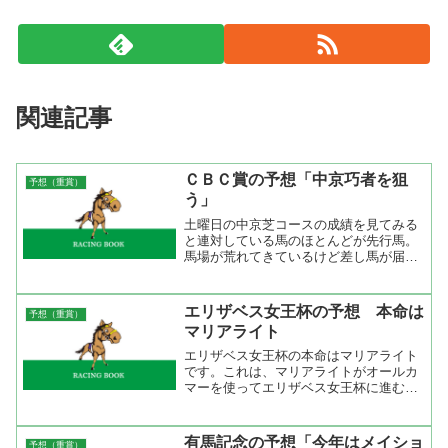
関連記事
ＣＢＣ賞の予想「中京巧者を狙
予想（重賞）
う」
土曜日の中京芝コースの成績を見てみる
と連対している馬のほとんどが先行馬。
馬場が荒れてきているけど差し馬が届か
ない馬場なのかもしれない。１０レース
の知多特別を見ると勝ったのは内から伸
びたサクラグッドラックで２着が馬場の
エリザベス女王杯の予想 本命は
予想（重賞）
真ん中に出したリガードシ...
マリアライト
エリザベス女王杯の本命はマリアライト
です。これは、マリアライトがオールカ
マーを使ってエリザベス女王杯に進むと
いうローテーションが決まった段階で決
めていました。マリアライトは昨年と同
じローテーションでエリザベス女王杯に
有馬記念の予想「今年はメイショ
予想（重賞）