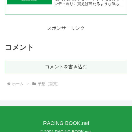
ンディ通りに買えば当たるような気もす
るけどここは４歳馬のエイシンドーバー
に期待したい。中京記念のあとはこのレ
ースを目標に乗り込まれているので状態
に関しては問題ない。中京...
スポンサーリンク
コメント
コメントを書き込む
ホーム
予想（重賞）
RACING BOOK.net
© 2004 RACING BOOK.net.