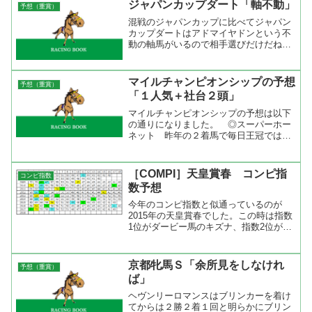
ジャパンカップダート「軸不動」
予想（重賞）
とは思えないが再...
混戦のジャパンカップに比べてジャパン
カップダートはアドマイヤドンという不
動の軸馬がいるので相手選びだけだね。
今回はローエングリンが出走するからペ
ースも読みやすい。そのローエングリン
だが天皇賞では前半６Ｆと６０．１とい
マイルチャンピオンシップの予想
予想（重賞）
う絶妙なペースで逃げたが...
「１人気＋社台２頭」
マイルチャンピオンシップの予想は以下
の通りになりました。 ◎スーパーホー
ネット 昨年の２着馬で毎日王冠ではウ
オッカを負かしたスーパーホーネットは
着実に力を付けている印象がある。前走
でどんな位置からでも競馬が出来ること
［COMPI］天皇賞春 コンピ指
コンピ指数
が分かったので、今回も上...
数予想
今年のコンピ指数と似通っているのが
2015年の天皇賞春でした。この時は指数
1位がダービー馬のキズナ、指数2位が前
哨戦の日経賞を勝ったアドマイヤデウ
ス、指数3位が菊花賞2着馬のサウンズオ
ブアースでしたが、着順は指数5位、指
京都牝馬Ｓ「余所見をしなけれ
予想（重賞）
数9位、指数11の順...
ば」
ヘヴンリーロマンスはブリンカーを着け
てからは２勝２着１回と明らかにブリン