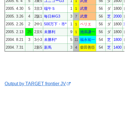
2005. 6. 4
5
3東5
ユニコーG3
1
１
武豊
56
ダ
1600
良
2005. 4.30
5
3京3
端午Ｓ
1
１
武豊
56
ダ
1800
良
2005. 3.26
4
2阪1
毎日杯G3
3
７
武豊
56
芝
2000
良
2005. 2.26
2
2中1
500万下・市*
1
１
ペリエ
56
ダ
1800
重
2005. 2.13
25
2京6
未勝利
9
１
池添謙一
56
ダ
1800
良
2004. 8.21
3
3小3
未勝利*
5
11
福永祐一
54
芝
1800
良
2004. 7.31
2新5
新馬
3
４
柴田善臣
54
芝
1400
良
Output by TARGET frontier JV