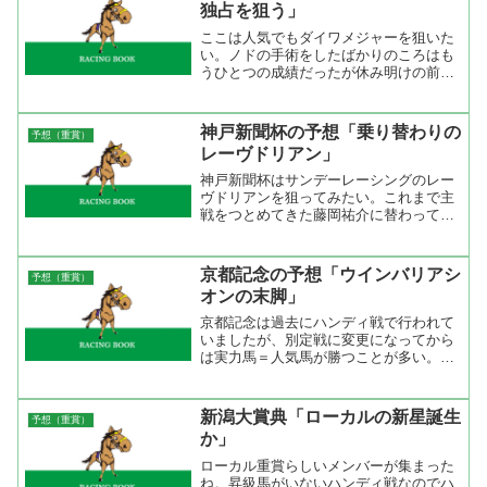
独占を狙う」
ここは人気でもダイワメジャーを狙いた
い。ノドの手術をしたばかりのころはも
うひとつの成績だったが休み明けの前走
がプラス１０キロで５８キロを背負って
２着。前に離されはしたけど最後まで踏
ん張れたのは力があればこそ。朝の開催
神戸新聞杯の予想「乗り替わりの
予想（重賞）
情報をみると阪神競馬場は...
レーヴドリアン」
神戸新聞杯はサンデーレーシングのレー
ヴドリアンを狙ってみたい。これまで主
戦をつとめてきた藤岡祐介に替わって手
綱を取るのは福永祐一。武豊の後を継ぐ
のはこの男だと思っているのでこの乗り
替わりは権利取りの勝負に来ている。ダ
京都記念の予想「ウインバリアシ
予想（重賞）
ービー上位馬は権利がある...
オンの末脚」
京都記念は過去にハンディ戦で行われて
いましたが、別定戦に変更になってから
は実力馬＝人気馬が勝つことが多い。別
定戦になってから１９回のうち１人気が
１０勝、２人気が３勝、３人気が３勝と
上位人気馬が強い。また、年齢別でみる
新潟大賞典「ローカルの新星誕生
予想（重賞）
と４歳馬が１１勝、５歳馬...
か」
ローカル重賞らしいメンバーが集まった
ね。昇級馬がいないハンディ戦なのでハ