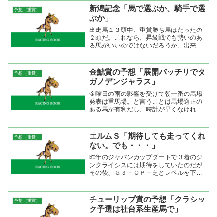
１．４７．３、湘南Ｓ（１６００万条
新潟記念「馬で選ぶか、騎手で選
予想（重賞）
件）で１．３３．７だから標準...
ぶか」
出走馬１３頭中、重賞勝ち馬はたったの
２頭だ。これなら、昇級戦でも勢いのあ
る馬がいいのではないだろうか。出来れ
ば活きのいい４歳馬が出てくれれば良か
ったのにね。だったら５歳馬でいいんじ
ゃないかな。
金鯱賞の予想「展開バッチリでタ
予想（重賞）
ガノデンジャラス」
金曜日の雨の影響を受けて朝一番の馬場
発表は重馬場。と言うことは馬場適正の
ある馬が有利だし、時計が早くなければ
どの馬にもチャンスがある。先手を取る
だろう馬はストーミーカフェかアドマイ
ヤメイン。どちらも行かなくてはダメと
エルムＳ「期待しても走ってくれ
予想（重賞）
いうタイプではなくスピー...
ない。でも・・・」
昨年のジャパンカップダートで３着のジ
ンクライシスには期待をしていたのだが
その後、Ｇ３－ＯＰ－芝とレベルを下げ
たのに結果が出なかったのはＧ１で厳し
い競馬をした影響が残っていたからだと
思う。今回は５ヶ月の休養明けだが、８
チューリップ賞の予想「クラシッ
予想（重賞）
月上旬から札幌で稽古をし...
ク予選は社台系生産馬で」