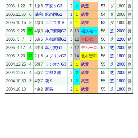
2006. 1.22
7
1京8
平安ＳG3
2
２
武豊
57
ダ
1800
良
1
2005.11.30
6
浦和
彩の国G2
1
１
武豊
54
ダ
2000
良
2
2005.10.15
3
4京3
エニフＳＨ
3
１
武豊
53
ダ
1800
稍
1
2005. 9.25
20
4阪6
神戸新聞G2
8
10
福永祐一
56
芝
2000
良
2
2005. 5. 7
3
3京5
京都新聞G2
3
12
吉田稔
56
芝
2200
稍
2
2005. 4.17
4
3中8
皐月賞G1
7
12
デムーロ
57
芝
2000
良
2
2005. 3.20
12
2中8
スプリンG2
2
14
北村宏司
56
芝
1800
良
1
2004.12.25
4
5阪7
ラジオたG3
2
１
武豊
55
芝
2000
良
2
2004.11.27
4
5京7
京都２歳
3
２
武豊
55
芝
2000
良
2
2004.10.30
3
4京7
萩Ｓ
1
２
武豊
55
芝
1800
良
1
2004.10.10
4京2
新馬
2
１
武豊
55
芝
1800
良
1