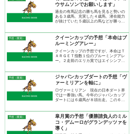
挑みますが、このようにロ...
ウサムソンでお願いします」
過去の有馬記念の勝ち馬を見ると勢いの
ある３歳馬、充実した４歳馬、潜在能力
が抜けていた５歳以上の馬などが勝って
いる。今年で言えば勢いのある３歳馬は
ダービー２着、菊花賞１着のアサクサキ
ングス。充実した４歳馬と言えば天皇賞
クイーンカップの予想「本命はブ
予想（重賞）
春と秋を勝ったメイショウ...
ルーミングアレー」
クイーンカップの予想ですが、本命はＴ
ＡＲＧＥＴ指数１位のブルーミングアレ
ー。２走前のエリカ賞ではエイシンフラ
ッシュをタイム差無しの接戦を演じてい
る。そのエイシンフラッシッュは次走で
京成杯を快勝。２０００ｍ戦で牡馬と互
ジャパンカップダートの予想「ヴ
予想（重賞）
角に渡り合えるなら牝馬戦...
ァーミリアンを軸に」
◎ヴァーミリアン 現在の日本ダート界
では一番強い馬。今年のジャパンカップ
ダートには６歳馬が８頭出走。この６歳
世代の代表格と言えばディープインパク
ト。芝では６歳馬の活躍が薄いですが、
ダートでは元気いっぱい。ダートは年齢
皐月賞の予想「優勝請負人のミル
予想（重賞）
を重ねるごとに強い馬が出...
コ・デムーロがグランデッツァを
導く」