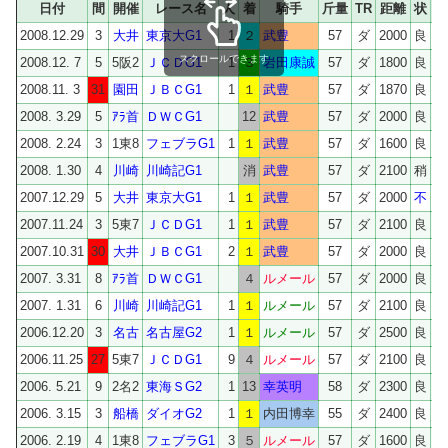
日付
間
開催
レース名
人
着
騎手
斤量
TR
距離
状
タ
2008.12.29
3
大井
東京大G1
1
２
武豊
57
ダ
2000
良
2
スクロールできます
2008.12. 7
5
5阪2
ＪＣＤG1
1
３
岩田康誠
57
ダ
1800
良
1
2008.11. 3
31
園田
ＪＢＣG1
1
１
武豊
57
ダ
1870
良
1
2008. 3.29
5
ｱﾗ首
ＤＷＣG1
12
武豊
57
ダ
2000
良
2008. 2.24
3
1東8
フェブラG1
1
１
武豊
57
ダ
1600
良
1
2008. 1.30
4
川崎
川崎記G1
消
武豊
57
ダ
2100
稍
2007.12.29
5
大井
東京大G1
1
１
武豊
57
ダ
2000
不
2
2007.11.24
3
5東7
ＪＣＤG1
1
１
武豊
57
ダ
2100
良
2
2007.10.31
30
大井
ＪＢＣG1
2
１
武豊
57
ダ
2000
良
2
2007. 3.31
8
ｱﾗ首
ＤＷＣG1
４
ルメール
57
ダ
2000
良
2
2007. 1.31
6
川崎
川崎記G1
1
１
ルメール
57
ダ
2100
良
2
2006.12.20
3
名古
名古屋G2
1
１
ルメール
57
ダ
2500
良
2
2006.11.25
27
5東7
ＪＣＤG1
9
４
ルメール
57
ダ
2100
良
2
2006. 5.21
9
2名2
東海ＳG2
1
13
幸英明
58
ダ
2300
良
2
2006. 3.15
3
船橋
ダイオG2
1
１
内田博幸
55
ダ
2400
良
2
2006. 2.19
4
1東8
フェブラG1
3
５
ルメール
57
ダ
1600
良
1