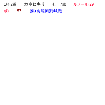
カネヒキリ
1枠 2番
牡 7歳
ルメール(29
歳)
57
(栗) 角居勝彦(44歳)