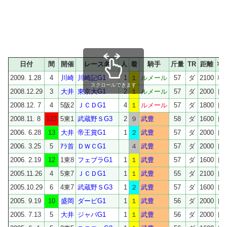
日付
間
開催
レース名
人
着
騎手
斤量
TR
距離
状
2009. 1.28
4
川崎
川崎記G1
1
１
ルメール
57
ダ
2100
稍
スクロールできます
2008.12.29
3
大井
東京大G1
2
１
ルメール
57
ダ
2000
良
2008.12. 7
4
5阪2
ＪＣＤG1
4
１
ルメール
57
ダ
1800
良
2008.11. 8
123
5東1
武蔵野ＳG3
2
９
武豊
58
ダ
1600
良
2006. 6.28
13
大井
帝王賞G1
1
２
武豊
57
ダ
2000
良
2006. 3.25
5
ｱﾗ首
ＤＷＣG1
４
武豊
57
ダ
2000
良
2006. 2.19
12
1東8
フェブラG1
1
１
武豊
57
ダ
1600
良
2005.11.26
4
5東7
ＪＣＤG1
1
１
武豊
55
ダ
2100
良
2005.10.29
6
4東7
武蔵野ＳG3
1
２
武豊
57
ダ
1600
良
2005. 9.19
10
盛岡
ダービG1
1
１
武豊
56
ダ
2000
良
2005. 7.13
5
大井
ジャパG1
1
１
武豊
56
ダ
2000
良