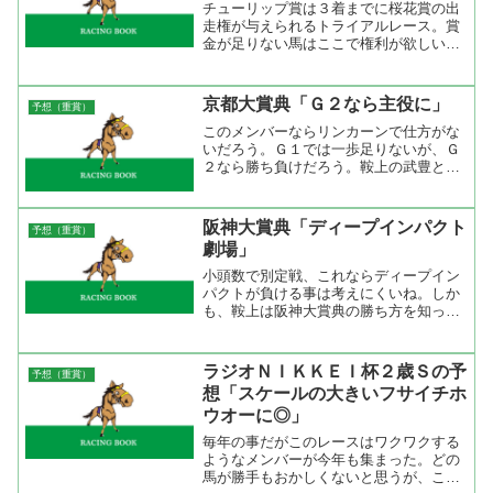
チューリップ賞は３着までに桜花賞の出
走権が与えられるトライアルレース。賞
金が足りない馬はここで権利が欲しいと
ころ。でも、クラシックレースと言えば
社台系を狙うのが僕のセオリー。中でも
アパパネの父キングマンボはローズキン
京都大賞典「Ｇ２なら主役に」
予想（重賞）
グダム、コスモセンサーが...
このメンバーならリンカーンで仕方がな
いだろう。Ｇ１では一歩足りないが、Ｇ
２なら勝ち負けだろう。鞍上の武豊との
相性もよく、掲示板を外したのは８回走
って１回だけ。相手は京都コースでは掲
示板を外したことのないサクラセンチュ
阪神大賞典「ディープインパクト
予想（重賞）
リー。あとのメンバーでは...
劇場」
小頭数で別定戦、これならディープイン
パクトが負ける事は考えにくいね。しか
も、鞍上は阪神大賞典の勝ち方を知って
いる武豊。天皇賞へ弾みをつけるために
もあっさり勝って欲しいね。相手はイン
ティライミ、デルタブルース、アイポッ
ラジオＮＩＫＫＥＩ杯２歳Ｓの予
予想（重賞）
パーの３頭で。
想「スケールの大きいフサイチホ
ウオーに◎」
毎年の事だがこのレースはワクワクする
ようなメンバーが今年も集まった。どの
馬が勝手もおかしくないと思うが、これ