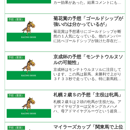
カー効果があった。結果コメントにもそ
の効果が現れていた。古都Ｓ ２着 松
永騎手「直線に入ってからもブリンカー
効果でまっすぐ走ってくれましたから」
菊花賞の予想「ゴールドシップが
予想（重賞）
阪神牝馬Ｓ １着 松永騎...
強いのは分かっているが」
菊花賞は予想通りにゴールドシップが断
然の１人気になっている。他のメンバー
に比べゴールドシップが抜けた存在だと
いうのは分かっているが僕には１着のイ
メージがわかない。理由は「内枠」と
「脚質」。最近のゴールドシップの競馬
京成杯の予想「モンテトウルヌソ
予想（重賞）
は後方から追い込んで来て差...
ルの可能性」
京成杯はモンテトウルヌソルに注目して
います。この馬は新馬、未勝利で上がり
３Ｆ３３秒で走っている。特に新馬戦で
は３３秒１という凄い上がりで走ってい
る。ペースがどんなに遅くとも３３秒１
というのは速い。これだけ速い上がりを
札幌２歳Ｓの予想「主役は牝馬」
予想（重賞）
初出走で出せるというのは...
札幌２歳Ｓは２頭の牝馬が主役だね。ア
ドマイヤセプターは父キングカメハメ
ハ、母アドマイヤグルーヴという超良
血、アヴェンチュラは父ジャングルポケ
ット、母アドマイヤサンデーとこちらも
良血。どちらも新馬戦を勝っての出走だ
マイラーズカップ「関東馬で上位
予想（重賞）
が勝ち方に余裕があっただけに...