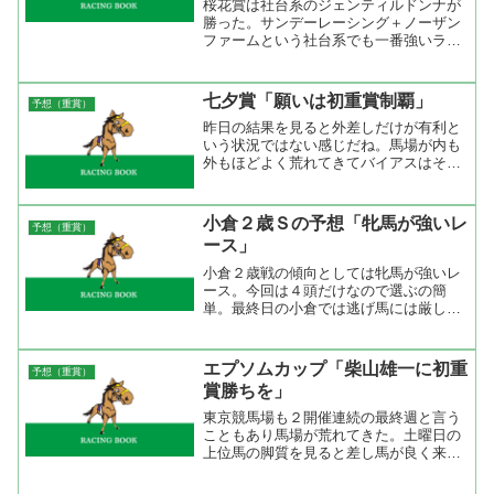
桜花賞は社台系のジェンティルドンナが
勝った。サンデーレーシング＋ノーザン
ファームという社台系でも一番強いライ
ンで、父は同世代戦では強いディープイ
ンパクト産駒。同じ流れのジョワドヴィ
ーヴルが１人気に推されたが負けてしま
七夕賞「願いは初重賞制覇」
予想（重賞）
った。社台としてはどちら...
昨日の結果を見ると外差しだけが有利と
いう状況ではない感じだね。馬場が内も
外もほどよく荒れてきてバイアスはそれ
ほど気にしなくてもいいと思う。今回の
メンバーを見ると先行馬が揃っているの
である程度流れが速くなると思う。トー
小倉２歳Ｓの予想「牝馬が強いレ
予想（重賞）
センダンディ、カナハラド...
ース」
小倉２歳戦の傾向としては牝馬が強いレ
ース。今回は４頭だけなので選ぶの簡
単。最終日の小倉では逃げ馬には厳し
く、また内枠も厳しい。外枠ので差し馬
と言うことでマイネレーツェルが条件ピ
ッタリ。前走オープン競走で２着になっ
エプソムカップ「柴山雄一に初重
予想（重賞）
ているように能力は実証済み。...
賞勝ちを」
東京競馬場も２開催連続の最終週と言う
こともあり馬場が荒れてきた。土曜日の
上位馬の脚質を見ると差し馬が良く来て
いて逃げ馬は一頭も来ていない。時計的
には江ノ島特別（１０００万条件）で