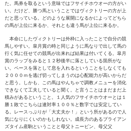
た。馬券を取るという意味ではフサイチホウオーの方がい
い。だけど、勝つ馬ということではヴィクトリーの方が上
だと思っている。どのような展開になるかによってどちら
の馬が上位に来るか、それとも違う馬が上位に来るか。
本命にしたヴィクトリーは外枠に入ったことで自分の競
馬しやすい。皐月賞の時と同じように馬なりで出して馬の
行く気に任せての競馬が出来れば結果は付いてくる。皐月
賞のラップをみると１２秒後半に落としている箇所がな
い。ペースを落として息を入れるということをしなくても
２０００ｍを逃げ切ってしまうのは心配能力が高いからだ
と思う。しかも、この馬はやんちゃで調教メニューを消化
できなくて工夫していると聞く。と言うことはまだまだ上
積みがあるということ。１人気のフサイチホウオーとは１
勝１敗でこちらは連対率１００％と数字では安定してい
る。レースっぷりが「大丈夫か！」という所があるので人
気になりにくいのかもしれない。成長力のあるブライアン
ズタイム産駒ということと母父トニービン、母父父