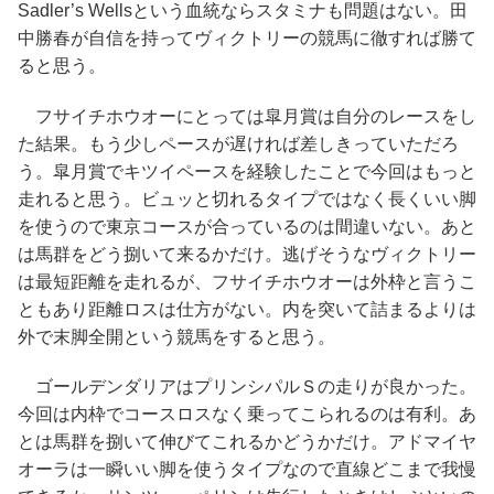
Sadler’s Wellsという血統ならスタミナも問題はない。田
中勝春が自信を持ってヴィクトリーの競馬に徹すれば勝て
ると思う。
フサイチホウオーにとっては皐月賞は自分のレースをし
た結果。もう少しペースが遅ければ差しきっていただろ
う。皐月賞でキツイペースを経験したことで今回はもっと
走れると思う。ビュッと切れるタイプではなく長くいい脚
を使うので東京コースが合っているのは間違いない。あと
は馬群をどう捌いて来るかだけ。逃げそうなヴィクトリー
は最短距離を走れるが、フサイチホウオーは外枠と言うこ
ともあり距離ロスは仕方がない。内を突いて詰まるよりは
外で末脚全開という競馬をすると思う。
ゴールデンダリアはプリンシパルＳの走りが良かった。
今回は内枠でコースロスなく乗ってこられるのは有利。あ
とは馬群を捌いて伸びてこれるかどうかだけ。アドマイヤ
オーラは一瞬いい脚を使うタイプなので直線どこまで我慢