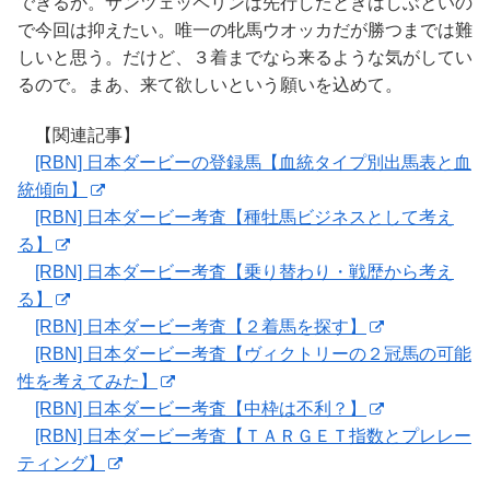
できるか。サンツェッペリンは先行したときはしぶといの
で今回は抑えたい。唯一の牝馬ウオッカだが勝つまでは難
しいと思う。だけど、３着までなら来るような気がしてい
るので。まあ、来て欲しいという願いを込めて。
【関連記事】
[RBN] 日本ダービーの登録馬【血統タイプ別出馬表と血
統傾向】
[RBN] 日本ダービー考査【種牡馬ビジネスとして考え
る】
[RBN] 日本ダービー考査【乗り替わり・戦歴から考え
る】
[RBN] 日本ダービー考査【２着馬を探す】
[RBN] 日本ダービー考査【ヴィクトリーの２冠馬の可能
性を考えてみた】
[RBN] 日本ダービー考査【中枠は不利？】
[RBN] 日本ダービー考査【ＴＡＲＧＥＴ指数とプレレー
ティング】