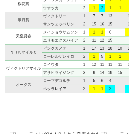
桜花賞
ウオッカ
2
1
2
1
1
1
ヴィクトリー
1
7
7
13
12
皐月賞
サンツェッペリン
2
15
16
15
12
メイショウサムソン
1
1
1
6
1
天皇賞春
エリモエクスパイア
2
11
12
15
9
ピンクカメオ
1
17
13
18
10
13
ＮＨＫマイルＣ
ローレルゲレイロ
2
1
5
1
1
1
コイウタ
1
12
11
11
11
15
ヴィクトリアマイル
アサヒライジング
2
9
14
18
15
6
ローブデコルテ
1
5
6
4
4
オークス
ベッラレイア
2
1
1
2
2