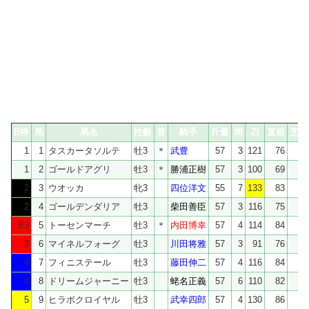
B枠
馬
馬名
性齢
替
騎手
斤量
間
ZI
直前
芝短
1
1
タスカータソルテ
牡3
＊
武豊
57
3
121
76
1
2
ゴールドアグリ
牡3
＊
勝浦正樹
57
3
100
69
71
2
3
ウオッカ
牝3
四位洋文
55
7
133
83
83
2
4
ゴールデンダリア
牡3
柴田善臣
57
3
116
75
57
B3
5
トーセンマーチ
牡3
＊
内田博幸
57
4
114
84
3
6
マイネルフォーグ
牡3
川田将雅
57
3
91
76
76
4
7
フィニステール
牡3
藤田伸二
57
4
116
84
4
8
ドリームジャーニー
牡3
蛯名正義
57
6
110
82
77
5
9
ヒラボクロイヤル
牡3
武幸四郎
57
4
130
86