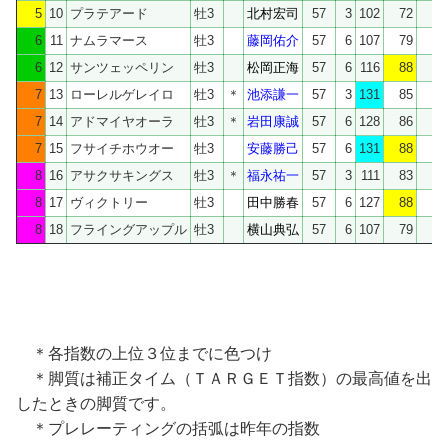
5
10
プラテアード
牡3
北村宏司
57
3
102
72
67
6
11
ナムラマース
牡3
藤岡佑介
57
6
107
79
56
6
12
サンツェッペリン
牡3
松岡正海
57
6
116
88
40
7
13
ローレルゲレイロ
牡3
＊
池添謙一
57
3
131
85
82
7
14
アドマイヤオーラ
牡3
＊
岩田康誠
57
6
128
86
78
7
15
フサイチホウオー
牡3
安藤勝己
57
6
131
88
8
16
アサクサキングス
牡3
＊
福永祐一
57
3
111
83
72
8
17
ヴィクトリー
牡3
田中勝春
57
6
127
88
8
18
フライングアップル
牡3
横山典弘
57
6
107
79
74
＊各指数の上位３位までに色つけ
＊脚質は補正タイム（ＴＡＲＧＥＴ指数）の最高値を出
したときの脚質です。
＊プレレーティングの括弧は昨年の指数