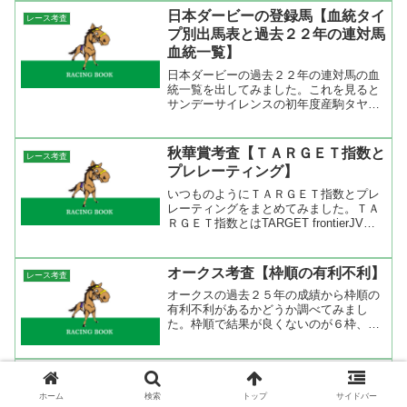
ッドスパーダが入って万馬券になった。
日本ダービーの登録馬【血統タイ
レース考査
今年のＧ１は天皇賞（春）...
プ別出馬表と過去２２年の連対馬
血統一覧】
日本ダービーの過去２２年の連対馬の血
統一覧を出してみました。これを見ると
サンデーサイレンスの初年度産駒タヤス
ツヨシとジェニュインが連対してからこ
れまで６勝２着６回と圧倒的な成績を上
げている。しかし、サンデーサイレンス
秋華賞考査【ＴＡＲＧＥＴ指数と
レース考査
系が全く連対出来ない年も...
プレレーティング】
いつものようにＴＡＲＧＥＴ指数とプレ
レーティングをまとめてみました。ＴＡ
ＲＧＥＴ指数とはTARGET frontierJVで
表示される補正タイムです。この補正タ
イムは競馬最強の法則に掲載されている
指数と同じ意味です。また、表に出てい
オークス考査【枠順の有利不利】
レース考査
るＺＩ値...
オークスの過去２５年の成績から枠順の
有利不利があるかどうか調べてみまし
た。枠順で結果が良くないのが６枠、結
果がいいのが７、８枠でした。１９９１
年以前は１９頭以上にも関わらず２０番
枠のイソノルーブルが勝っているから、
天皇賞春考査【過去２２年の連対
レース考査
外枠は不利にならない。また...
馬と血統一覧】
ホーム
検索
トップ
サイドバー