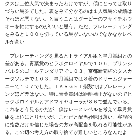
クスは上位人気で決まったわけですが、僕にとっては取り
づらい馬券でした。表をみて分かるのは１人気馬の成績は
それほど悪くない。と言うことはダービーのフサイチホウ
オーを軸にするのがいいと思う。ただ、プレレーティング
をみると１００を切っている馬がいないのでなかなかレベ
ルが高い。
プレレーティングを見るとトライアル組と皐月賞組との
差がある。青葉賞のヒラボクロイヤルで１０５、プリンシ
パルＳのゴールデンダリアで１０３、京都新聞杯のタスカ
ータソルテで１０３、皐月賞組では８着のドリームジャー
ニーで１０７でした。ＴＡＲＧＥＴ指数ではプレレーティ
ングほど差はない。特に青葉賞組は距離補正がないのでヒ
ラクボロイヤルとアドマイヤオーラが８６で並んでいる。
これをどう見るかだが、僕はレースレベルを考えて皐月賞
組を上位にとりたいが、これだと配当妙味は薄い。客観的
に指数だけを信じた場合の方が高配当を取れる可能性があ
る。この辺の考え方の取り捨てが難しいところなんだよ