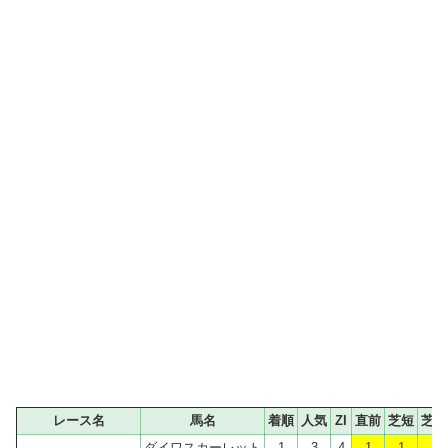
レース名
馬名
着順
人気
ZI
直前
芝短
芝中
ダイワスカーレット
1
3
4
1
1
1