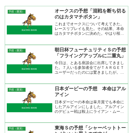
オークスの予想「混戦を断ち切る
予想（重賞）
のはカタマチボタン」
これまでオークスについて考えてきた。
レースリプレイも見た。その結果、本命
はカタマチボタンに決めた。やはり桜花
賞組を上位に取った。また、血統面でも
サンデーサイレンス系ダンスインザダー
クにNorthern Dancer系Caerleonと最近
朝日杯フューチュリティＳの予想
予想（重賞）
の...
「フライングアップルに二重丸」
今日は、とある座談会に出席してきまし
た。７人いる参加者全てがＴＡＲＧＥＴ
ユーザーだったのには驚きましたが。か
なりのヘビーユーザーの方もいて有意義
な時間を過ごしてきました。と、前置き
はここまでで朝日杯フューチュリティＳ
日本ダービーの予想 本命はアル
予想（重賞）
ですが、馬場状態が稍重な...
アイン
日本ダービーの本命は皐月賞でも本命に
したアルアインにしました。アルアイン
のデビュー戦は鞍上にライアン・ムーア
を迎えて1人気で1着になりました。2戦
目はシュミノーが手綱を取り1人気で1着
と順調に勝ち上がり賞金をかさねまし
東海Ｓの予想「シャーベットトー
予想（重賞）
た。そして、シンザン記...