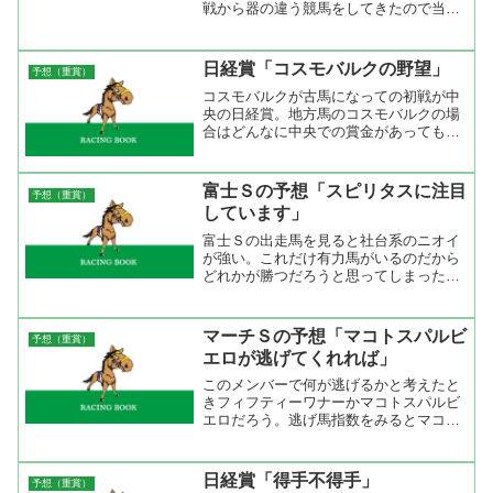
戦から器の違う競馬をしてきたので当然
と言えば当然。新馬戦の札幌1800ｍでは
中団からの競馬で直線は33秒7の上がり
で余裕の勝利。2戦目の札幌2歳Ｓは先行
日経賞「コスモバルクの野望」
予想（重賞）
策からアッサリ...
コスモバルクが古馬になっての初戦が中
央の日経賞。地方馬のコスモバルクの場
合はどんなに中央での賞金があってもト
ライアルで出走権を取らなければＧ１に
出走できないという厳しい条件がつきま
とう。だから、「ここを使って・・・」
富士Ｓの予想「スピリタスに注目
予想（重賞）
など余裕をかましている場...
しています」
富士Ｓの出走馬を見ると社台系のニオイ
が強い。これだけ有力馬がいるのだから
どれかが勝つだろうと思ってしまった。
ちょっと絞り込みづらく、リルダヴァ
ル、リザーブカード、サンカルロ、セイ
クリッドバレーの社台馬主。ブレイクラ
マーチＳの予想「マコトスパルビ
予想（重賞）
ンアウト、ダノンヨーヨー、...
エロが逃げてくれれば」
このメンバーで何が逃げるかと考えたと
きフィフティーワナーかマコトスパルビ
エロだろう。逃げ馬指数をみるとマコト
スパルビエロが１位。逃げ馬ではない
が、先行脚質ではある。鞍上の北村宏司
とは１度だけコンビを組んだことがある
日経賞「得手不得手」
予想（重賞）
が、そのときは逃げ切り勝ち...