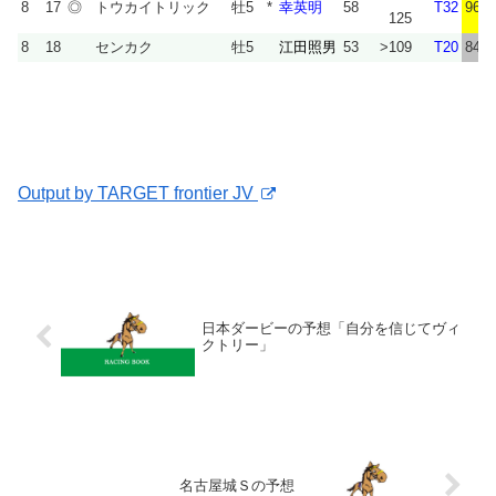
8
17
◎
トウカイトリック
牡5
*
幸英明
58
T32
96
125
8
18
センカク
牡5
江田照男
53
>109
T20
84
Output by TARGET frontier JV
日本ダービーの予想「自分を信じてヴィ
クトリー」
名古屋城Ｓの予想