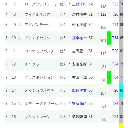
4
7
ローズプレステージ
牡3
*
上村洋行
49
T22
76
118
4
8
マイネルネオス
牡4
津村明秀
51
>112
T26
80
5
9
△
アドバンテージ
牡4
松岡正海
52
T24
85
105
5
10
△
アドマイヤフジ
牡5
福永祐一
57
+
T34
65
101
6
11
ココナッツパンチ
牡3
吉田豊
51
T20
83
112
6
12
チャクラ
牡7
*
安藤光彰
54
T24
79
81
7
13
グラスポジション
牡8
村田一誠
53
+
T34
77
96
7
14
メイショウオウテ
牡5
四位洋文
56
T20
92
107
7
15
△
ダディーズドリーム
牡8
*
安藤勝己
55
T24
79
+
84
8
16
ブリットレーン
牡8
*
菊沢隆徳
51
T24
84
89