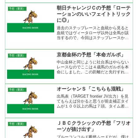
ら入るのがセオリーでしょう。瀬戸口師
もここで賞金を加算して勝利数と獲得賞
朝日チャレンジＣの予想「ローテ
予想（重賞）
金で１位を確定させたでし...
ーションのいいフェイトトリック
に◎」
過去のステップレースと血統から見ると
血統ではヴィータローザ以外は全馬が該
当するので、今回はステップレースから
本命馬を選んでみた。ステップレースと
して成績が良いのは小倉記念と新潟記
念。小倉記念組はメイショウカイドウと
京都金杯の予想「本命ガルボ」
予想（重賞）
ヴィータローザなのですが、...
中山金杯と同じように社台系はやらない
レースなのでここは４歳馬のガルボを本
命にしました。この距離だと先行すれば
大崩れがないし、マンハッタンカフェ産
駒は長距離よりマイル以下で走る馬が多
いので血統的にも大丈夫と見ています。
オーシャンＳ「こちらも混戦」
予想（重賞）
相手は明け４歳馬ですね。...
出馬表（TARGET frontier JV出力）を見
てもらえば分かると思うが前走補正タイ
ムが１００以上の馬は７頭。タイム差に
して０．５秒差までに５頭。直前の人気
とリンクするＺＩ値では１２０以上の馬
が６頭もいる。これだけ実力差が接近し
ＪＢＣクラシックの予想「フリオ
予想（重賞）
ている...
ーソが抜け出す」
ブルーコンコルド断然ムードだが、僕は