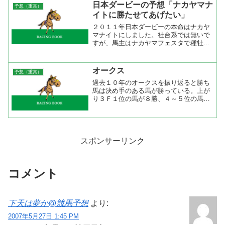
がローカル小回りコースならチャンスが
日本ダービーの予想「ナカヤマナ
予想（重賞）
ある。 相手は血統とステ...
イトに勝たせてあげたい」
２０１１年日本ダービーの本命はナカヤ
マナイトにしました。社台系では無いで
すが、馬主はナカヤマフェスタで種牡馬
ステイゴールドの名を世界に知らしめ
た。これは、社台にとっては大きなアピ
ールとなった。手綱を取る柴田善臣はデ
オークス
予想（重賞）
ビューからナカヤマナイトに...
過去１０年のオークスを振り返ると勝ち
馬は決め手のある馬が勝っている。上が
り３Ｆ１位の馬が８勝、４～５位の馬が
２勝（エアグルーヴ、チョウカイキャロ
ル）となっている。では、前走ではどう
かと言うとやはり速い上がりを出してい
る馬がオークスで結果を出...
スポンサーリンク
コメント
下天は夢か@競馬予想
より:
2007年5月27日 1:45 PM