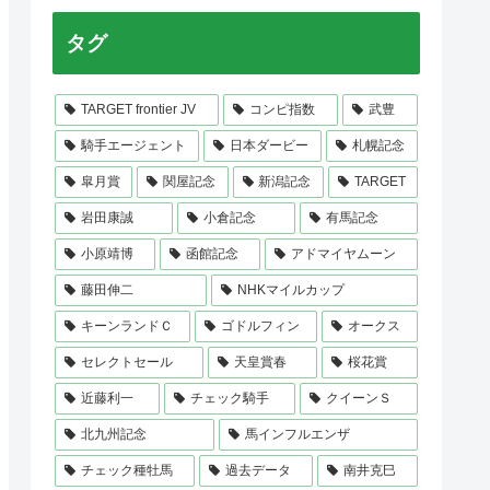
タグ
TARGET frontier JV
コンピ指数
武豊
騎手エージェント
日本ダービー
札幌記念
皐月賞
関屋記念
新潟記念
TARGET
岩田康誠
小倉記念
有馬記念
小原靖博
函館記念
アドマイヤムーン
藤田伸二
NHKマイルカップ
キーンランドＣ
ゴドルフィン
オークス
セレクトセール
天皇賞春
桜花賞
近藤利一
チェック騎手
クイーンＳ
北九州記念
馬インフルエンザ
チェック種牡馬
過去データ
南井克巳