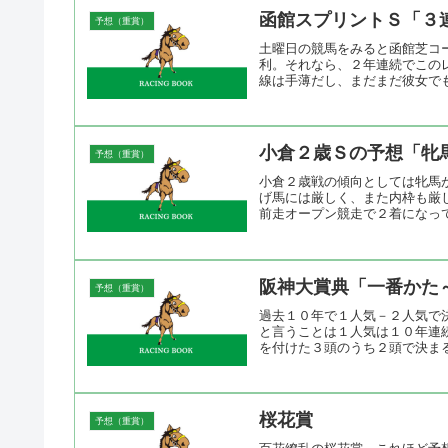
函館スプリントＳ「３
予想（重賞）
土曜日の競馬をみると函館芝コ
利。それなら、２年連続でこの
線は手薄だし、まだまだ彼女でも
小倉２歳Ｓの予想「牝
予想（重賞）
小倉２歳戦の傾向としては牝馬
げ馬には厳しく、また内枠も厳
前走オープン競走で２着になって
阪神大賞典「一番かた
予想（重賞）
過去１０年で１人気－２人気で
と言うことは１人気は１０年連
を付けた３頭のうち２頭で決まる
桜花賞
予想（重賞）