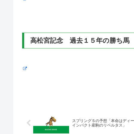
高松宮記念 過去１５年の勝ち馬
スプリングＳの予想「本命はディ
インパクト産駒のリベルタス」