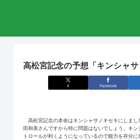
高松宮記念の予想「キンシャサ
X
Facebook
高松宮記念の本命はキンシャサノキセキにしまし
田和美さんですから特に問題はないでしょう。キン
トロールが利くようになっているので能力を存分に