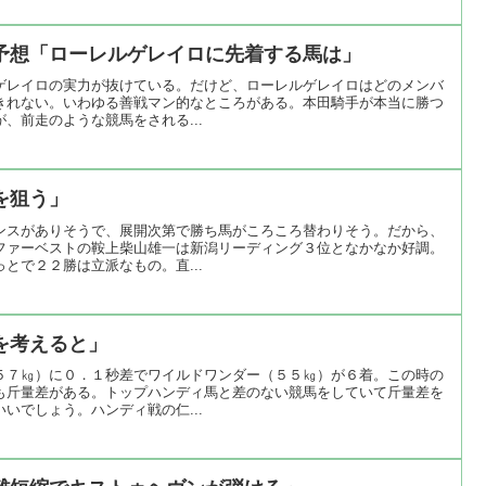
予想「ローレルゲレイロに先着する馬は」
ゲレイロの実力が抜けている。だけど、ローレルゲレイロはどのメンバ
きれない。いわゆる善戦マン的なところがある。本田騎手が本当に勝つ
、前走のような競馬をされる...
を狙う」
ンスがありそうで、展開次第で勝ち馬がころころ替わりそう。だから、
ファーベストの鞍上柴山雄一は新潟リーディング３位となかなか好調。
とで２２勝は立派なもの。直...
を考えると」
５７㎏）に０．１秒差でワイルドワンダー（５５㎏）が６着。この時の
も斤量差がある。トップハンディ馬と差のない競馬をしていて斤量差を
いでしょう。ハンディ戦の仁...