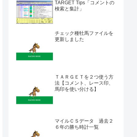
TARGET Tips「コメントの
検索と集計」
チェック種牡馬ファイルを
更新しました
ＴＡＲＧＥＴを２つ使う方
法【コメント、レース印、
馬印を使い分ける】
マイルＣＳデータ 過去２
６年の勝ち時計一覧