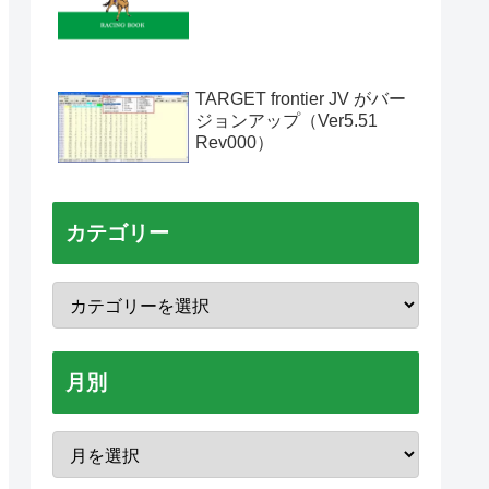
TARGET frontier JV がバー
ジョンアップ（Ver5.51
Rev000）
カテゴリー
月別