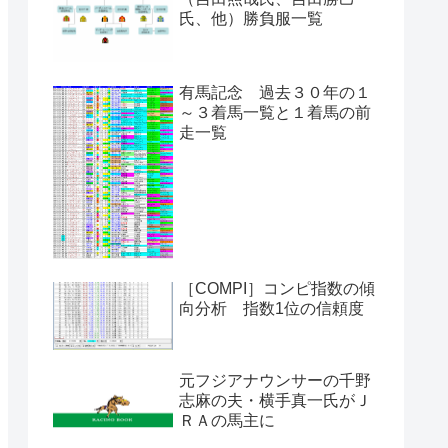
氏、他）勝負服一覧
有馬記念 過去３０年の１
～３着馬一覧と１着馬の前
走一覧
［COMPI］コンピ指数の傾
向分析 指数1位の信頼度
元フジアナウンサーの千野
志麻の夫・横手真一氏がＪ
ＲＡの馬主に