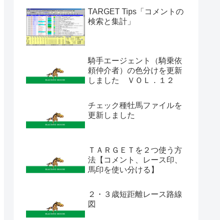
TARGET Tips「コメントの
検索と集計」
騎手エージェント（騎乗依
頼仲介者）の色分けを更新
しました ＶＯＬ．１２
チェック種牡馬ファイルを
更新しました
ＴＡＲＧＥＴを２つ使う方
法【コメント、レース印、
馬印を使い分ける】
２・３歳短距離レース路線
図