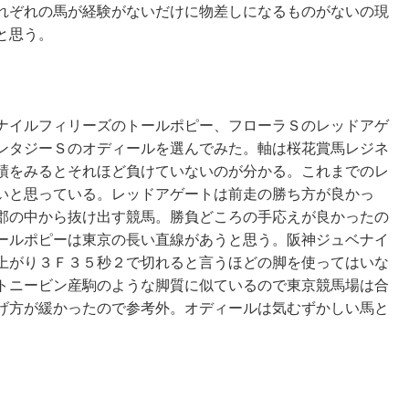
れぞれの馬が経験がないだけに物差しになるものがないの現
と思う。
ナイルフィリーズのトールポピー、フローラＳのレッドアゲ
ンタジーＳのオディールを選んでみた。軸は桜花賞馬レジネ
績をみるとそれほど負けていないのが分かる。これまでのレ
いと思っている。レッドアゲートは前走の勝ち方が良かっ
郡の中から抜け出す競馬。勝負どころの手応えが良かったの
ールポピーは東京の長い直線があうと思う。阪神ジュベナイ
上がり３Ｆ３５秒２で切れると言うほどの脚を使ってはいな
トニービン産駒のような脚質に似ているので東京競馬場は合
げ方が緩かったので参考外。オディールは気むずかしい馬と