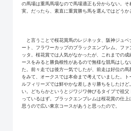
の馬場は重馬馬場なので馬場適正も分からない。そ
実。だったら、素直に重賞勝ち馬を選んではどうか
と言うことで桜花賞馬のレジネッタ、阪神ジュベ
ート、フラワーカップのブラックエンブレム、ファ
ッタ。桜花賞では人気がなかったが、これまでの成
ースをみると勝負根性があるので無様な競馬はしな
た。前々走では後方一気でしたが、前走は好位の馬
をみて、オークスでは本命まで考えていました。ト
ルフィリーズでは鮮やかな差しきり勝ちをしたけど
い。どちらかというとジワジワ伸びるタイプで祖父
っているはず。ブラックエンブレムは桜花賞の仕上
思うので広い東京コースがあうと思ったので。