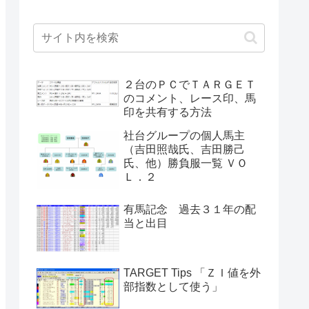
２台のＰＣでＴＡＲＧＥＴ
のコメント、レース印、馬
印を共有する方法
社台グループの個人馬主
（吉田照哉氏、吉田勝己
氏、他）勝負服一覧 ＶＯ
Ｌ．２
有馬記念 過去３１年の配
当と出目
TARGET Tips 「ＺＩ値を外
部指数として使う」