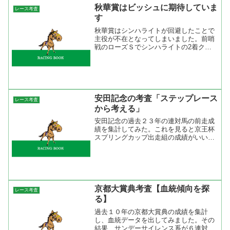
秋華賞はビッシュに期待していま
レース考査
す
秋華賞はシンハライトが回避したことで
主役が不在となってしまいました。前哨
戦のローズＳでシンハライトの2着クロ
コスミア、3着カイザーバル、4着デンコ
ウアンジュあたりは本命にするにはパン
チが足りない。ジュエラーがいい競馬を
してくれたなら本命にし...
安田記念の考査「ステップレース
レース考査
から考える」
安田記念の過去２３年の連対馬の前走成
績を集計してみた。これを見ると京王杯
スプリングカップ出走組の成績がいい。
しかし、ここ５年をみると別路線組の活
躍が目立つ。昨年は１着がヴィクトリア
マイルを勝ったウオッカと２着は香港の
チャンピオンズマイル２着...
京都大賞典考査【血統傾向を探
レース考査
る】
過去１０年の京都大賞典の成績を集計
し、血統データを出してみました。その
結果、サンデーサイレンス系が６連対、