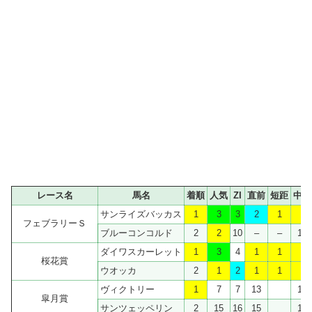
レース名
馬名
着順
人気
ZI
直前
短距
中距
サンライズバッカス
1
3
3
2
1
1
フェブラリーＳ
ブルーコンコルド
2
2
10
–
–
10
ダイワスカーレット
1
3
4
1
1
1
桜花賞
ウオッカ
2
1
2
1
1
1
ヴィクトリー
1
7
7
13
12
皐月賞
サンツェッペリン
2
15
16
15
12