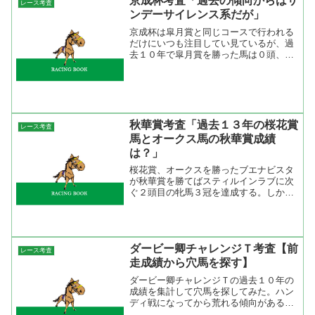
京成杯考査「過去の傾向からはサ
レース考査
ンデーサイレンス系だが」
京成杯は皐月賞と同じコースで行われる
だけにいつも注目してい見ているが、過
去１０年で皐月賞を勝った馬は０頭、２
着が２頭、３着も２頭だけ。それだけに
皐月賞にはあまり直結しない。京成杯を
勝った馬なら賞金的に皐月賞に出られて
も同じコースを走っただけ...
秋華賞考査「過去１３年の桜花賞
レース考査
馬とオークス馬の秋華賞成績
は？」
桜花賞、オークスを勝ったブエナビスタ
が秋華賞を勝てばスティルインラブに次
ぐ２頭目の牝馬３冠を達成する。しか
も、阪神ジュベナイルフィリーズやチュ
ーリップ賞などを勝ち、デビューから一
度も牝馬に先着を許していないから成績
で言えばスティルインラブよ...
ダービー卿チャレンジＴ考査【前
レース考査
走成績から穴馬を探す】
ダービー卿チャレンジＴの過去１０年の
成績を集計して穴馬を探してみた。ハン
ディ戦になってから荒れる傾向があるの
でまともに人気馬を買っても仕方がな