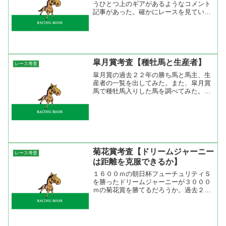
うひとつ上のギアがあるようなコメント
記事があった。確かにレースを見ている
と楽に先頭に立っているように見えるが
そこから歯がゆい感じがした。騎乗した
安藤勝己騎手も「直線はもう少しビュッ
と伸びて欲しかったけど（...
皐月賞考査【種牡馬と生産者】
レース考査
皐月賞の過去２２年の勝ち馬と馬主、生
産者の一覧を出してみた。また、皐月賞
馬で種牡馬入りした馬を調べてみた。こ
れを見ると皐月賞を勝った馬のほとんど
が種牡馬入りしているが、種牡馬となっ
て皐月賞馬を出している馬はいない。デ
ータにはないがシンボリル...
菊花賞考査【ドリームジャーニー
レース考査
は距離を克服できるか】
１６００ｍの朝日杯フューチュリティＳ
を勝ったドリームジャーニーが３０００
ｍの菊花賞を勝てるだろうか。過去２１
年の朝日杯フューチュリティＳの勝ち馬
のクラシックレース成績を出してみた。
これをみると朝日杯フューチュリティＳ
を勝って菊花賞も勝った馬...