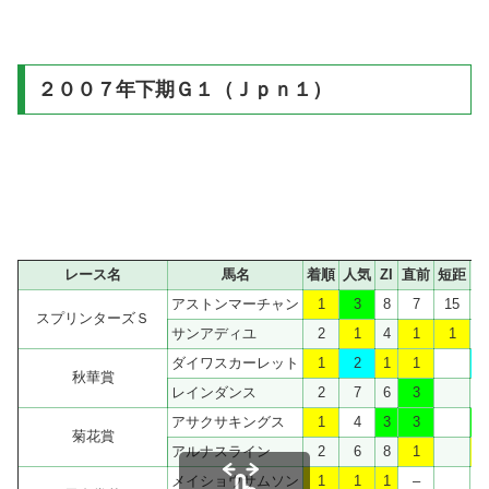
２００７年下期Ｇ１（Ｊｐｎ１）
レース名
馬名
着順
人気
ZI
直前
短距
中
アストンマーチャン
1
3
8
7
15
スプリンターズＳ
サンアディユ
2
1
4
1
1
ダイワスカーレット
1
2
1
1
秋華賞
レインダンス
2
7
6
3
アサクサキングス
1
4
3
3
菊花賞
アルナスライン
2
6
8
1
メイショウサムソン
1
1
1
–