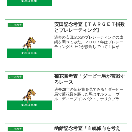
い。過去にどんな穴馬がつっこんできた
のか前走から探ってみた。まずは前走東
風Ｓ組ですね。ハンディ戦に...
安田記念考査【ＴＡＲＧＥＴ指数
レース考査
とプレレーティング】
過去の安田記念のプレレーティングの成
績を調べてみた。２００７年はプレレー
ティングの上位が接近していて１位が１
１６で２頭、３位が１１５で４頭いた。
勝ったのはプレレーティング３位のダイ
ワメジャー、２着もプレレーティング３
位のコンゴウリキシオーで...
菊花賞考査「ダービー馬が苦戦す
レース考査
るレース」
過去28年の菊花賞を見てみるとダービー
馬で菊花賞を勝った馬はオルフェーヴ
ル、ディープインパクト、ナリタブライ
アンの3頭。この3頭に共通するのは3冠
だったこと。それと、ダービーではコン
マ3秒以上の差を付けて楽勝だったこ
と。2冠馬でダービーに挑...
函館記念考査「血統傾向を考え
レース考査