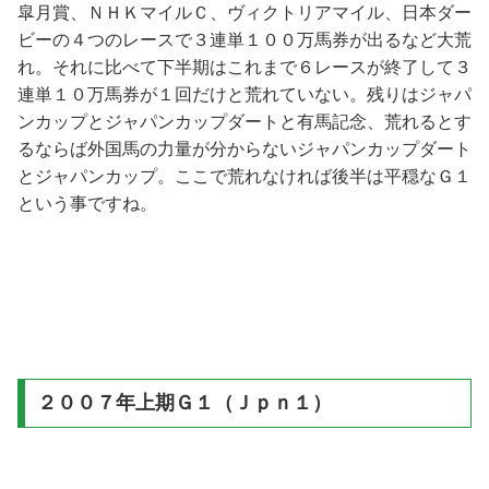
皐月賞、ＮＨＫマイルＣ、ヴィクトリアマイル、日本ダー
ビーの４つのレースで３連単１００万馬券が出るなど大荒
れ。それに比べて下半期はこれまで６レースが終了して３
連単１０万馬券が１回だけと荒れていない。残りはジャパ
ンカップとジャパンカップダートと有馬記念、荒れるとす
るならば外国馬の力量が分からないジャパンカップダート
とジャパンカップ。ここで荒れなければ後半は平穏なＧ１
という事ですね。
２００７年上期Ｇ１（Ｊｐｎ１）