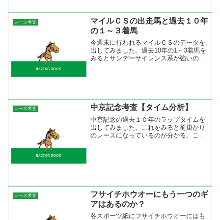
マイルＣＳの出走馬と過去１０年
レース考査
の１～３着馬
今週末に行われるマイルＣＳのデータを
出してみました。過去10年の1～3着馬を
みるとサンデーサイレンス系が強いのが
分かります。同じマイルＧ1の安田記念
と比較してもサンデーサイレンス系の成
績がいいです。特にディープインパクト
産駒は安田記念では1...
中京記念考査【タイム分析】
レース考査
中京記念の過去１０年のラップタイムを
出してみました。これをみると前掛かり
のレースになっているのが分かる。ここ
３年は前半３ハロンが３３秒台と短距離
レースのようなラップを刻んでいる。こ
のペースでも先行馬が押し切ってしまう
のが今の中京コース。開幕...
フサイチホウオーにもう一つのギ
レース考査
アはあるのか？
各スポーツ紙にフサイチホウオーにはも