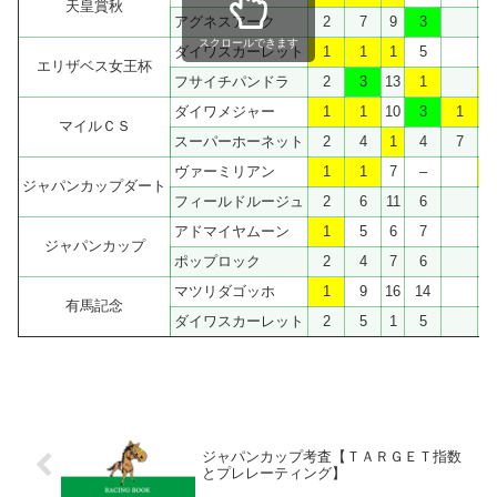
天皇賞秋
アグネスアーク
2
7
9
3
1
スクロールできます
ダイワスカーレット
1
1
1
5
1
エリザベス女王杯
フサイチパンドラ
2
3
13
1
ダイワメジャー
1
1
10
3
1
マイルＣＳ
スーパーホーネット
2
4
1
4
7
ヴァーミリアン
1
1
7
–
ジャパンカップダート
フィールドルージュ
2
6
11
6
アドマイヤムーン
1
5
6
7
ジャパンカップ
ポップロック
2
4
7
6
マツリダゴッホ
1
9
16
14
1
有馬記念
ダイワスカーレット
2
5
1
5
1
ジャパンカップ考査【ＴＡＲＧＥＴ指数
とプレレーティング】