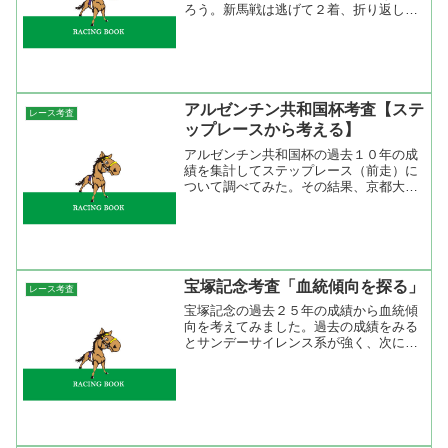
ろう。新馬戦は逃げて２着、折り返しの
未勝利戦は逃げて勝った。しかし、控え
てレースをした黄菊賞、エリカ賞、ホー
プフルＳ、きさらぎ賞では結果が出なか
った。そして、自己条件に...
アルゼンチン共和国杯考査【ステ
レース考査
ップレースから考える】
アルゼンチン共和国杯の過去１０年の成
績を集計してステップレース（前走）に
ついて調べてみた。その結果、京都大賞
典組が４勝２着２回と成績が良い。他で
は同じコース・距離で行われたオクトー
バーＳ（オークトーバーハンデも含む）
が２勝２着２回と成績が良...
宝塚記念考査「血統傾向を探る」
レース考査
宝塚記念の過去２５年の成績から血統傾
向を考えてみました。過去の成績をみる
とサンデーサイレンス系が強く、次にノ
ーザンダンサー系が強い。今年の出走馬
を見るとサンデーサイレンス系はブエナ
ビスタ、ドリームジャーニーなどで、ノ
ーザンダンサー系はシンゲ...