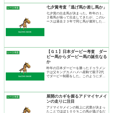
七夕賞考査「逃げ馬か差し馬か」
レース考査
七夕賞の出走馬が決まった。昨年の１、
２着馬が揃って出走してきたが、このレ
ースは過去２３年で同じ馬が連対したこ
とがない。多分、ミヤビランベリが１人
気になると思うけどデータからは買えな
い。ミヤビランベリが来ないとしたら、
買えるのは先行、差し馬か...
【Ｇ１】日本ダービー考査 ダー
レース考査
ビー馬からダービー馬の誕生なる
か
昨年の日本ダービーを勝ったドゥラメン
テは父キングカメハメハ産駒で親子2代
でダービー制覇をした。このようにダー
ビー馬からダービー馬が過去にも何頭か
誕生している。 1984年シンボリルドル
フ→1991年トウカイテイオー 2002年タ
ニノギムレッ...
展開のカギを握るアドマイヤメイ
レース考査
ンの走りに注目
アドマイヤメインの鞍上に武豊が決まっ
たことでほぼ１００％この馬が逃げるだ