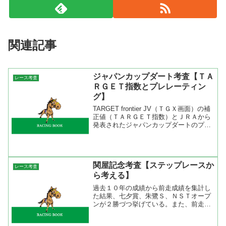
関連記事
ジャパンカップダート考査【ＴＡ
レース考査
ＲＧＥＴ指数とプレレーティン
グ】
TARGET frontier JV（ＴＧＸ画面）の補
正値（ＴＡＲＧＥＴ指数）とＪＲＡから
発表されたジャパンカップダートのプレ
レーティングを表にまとめてみた。ＴＡ
ＲＧＥＴのＴＧＸとは雑誌最強の法則に
掲載されているＴＡＲＧＥＴ指数と同様
にレー...
関屋記念考査【ステップレースか
レース考査
ら考える】
過去１０年の成績から前走成績を集計し
た結果、七夕賞、朱鷺Ｓ、ＮＳＴオープ
ンが２勝づつ挙げている。また、前走新
潟で走った馬が６勝と、新潟経験がもの
をいうレースでもある。その証拠に重賞