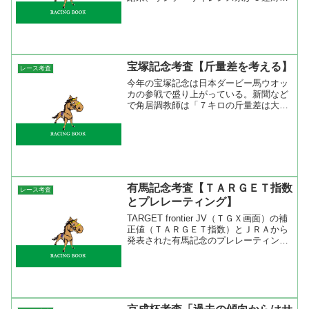
NorthernDancer系が４連対、Hampton系
が４連対だった。この内容をみると
Northern Dancer系はテイエムオペ...
宝塚記念考査【斤量差を考える】
レース考査
今年の宝塚記念は日本ダービー馬ウオッ
カの参戦で盛り上がっている。新聞など
で角居調教師は「７キロの斤量差は大き
い」と言っているが確かにこの斤量差は
魅力的だと思う。このウオッカの斤量５
１キロは有利だが四位洋文騎手はどうな
の？と言うことで『 ウオ...
有馬記念考査【ＴＡＲＧＥＴ指数
レース考査
とプレレーティング】
TARGET frontier JV（ＴＧＸ画面）の補
正値（ＴＡＲＧＥＴ指数）とＪＲＡから
発表された有馬記念のプレレーティング
を表にまとめてみた。ＴＡＲＧＥＴのＴ
ＧＸとは雑誌最強の法則に掲載されてい
るＴＡＲＧＥＴ指数と同様にレースごと
に補正...