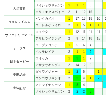
メイショウサムソン
1
1
1
6
1
天皇賞春
エリモエクスパイア
2
11
12
15
9
ピンクカメオ
1
17
13
18
10
13
ＮＨＫマイルＣ
ローレルゲレイロ
2
1
5
1
1
1
コイウタ
1
12
11
11
11
15
ヴィクトリアマイル
アサヒライジング
2
9
14
18
15
6
ローブデコルテ
1
5
6
4
4
オークス
ベッラレイア
2
1
1
2
2
ウオッカ
1
3
1
9
9
日本ダービー
アサクサキングス
2
14
12
9
9
ダイワメジャー
1
2
5
–
1
1
安田記念
コンゴウリキシオー
2
3
4
1
2
2
アドマイヤムーン
1
3
4
2
宝塚記念
メイショウサムソン
2
2
2
3
4