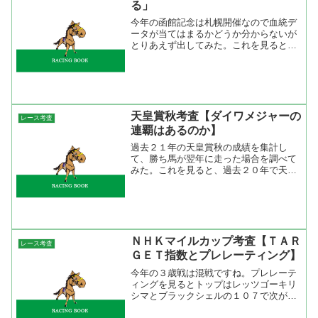
る」
今年の函館記念は札幌開催なので血統デ
ータが当てはまるかどうか分からないが
とりあえず出してみた。これを見ると
NorthernDancer系とサンデーサイレンス
系が強いのが分かる。まあ、Northern
Dancer系はエリモハリアーとクラフト...
天皇賞秋考査【ダイワメジャーの
レース考査
連覇はあるのか】
過去２１年の天皇賞秋の成績を集計し
て、勝ち馬が翌年に走った場合を調べて
みた。これを見ると、過去２０年で天皇
賞を勝った馬が翌年も走った馬はたった
の４頭。そのうち連覇したのはシンボリ
クリスエス（２００２年、２００３年）
のみだが、残りの３頭は連対...
ＮＨＫマイルカップ考査【ＴＡＲ
レース考査
ＧＥＴ指数とプレレーティング】
今年の３歳戦は混戦ですね。プレレーテ
ィングを見るとトップはレッツゴーキリ
シマとブラックシェルの１０７で次がサ
トノプログレス、ドリームシグナル、ダ