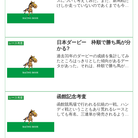
スについて考えてみた。まだ、新馬戦だ
けしか走っていないのであくまでも今後
の可能性ということで。まずは、新馬戦
でのパフォーマンスだが過去２１年で芝
１８００～２０００ｍで２着に１秒１以
上を付けて勝った馬という...
日本ダービー 枠順で勝ち馬が分
レース考査
かる?
過去31年のダービーの成績を集計してみ
たところはっきりとした傾向があるデー
タがあった。それは、枠順で勝ち馬が決
まってしまうことでした。過去31年でみ
ると1枠が8勝、2枠、3枠、7枠が5勝とな
っていました。今度は過去15年に期間を
短くしてみる...
函館記念考査
レース考査
函館競馬場で行われる伝統の一戦。ハン
ディ戦ということもあり荒れるレースと
しても有名。三連単が発売されるように
なって８回レースが行われているがその
うち４回も三連単で１０万馬券以上が出
ている。勝ち馬の人気をみると過去１６
年で１人気が勝ったのが２...