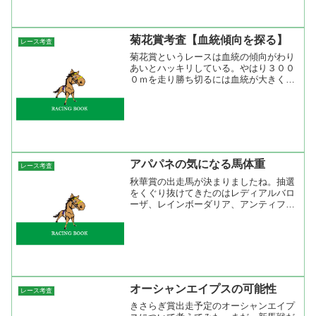
レースでありながら前走新潟のオープン
競走もしくは準オープンを...
菊花賞考査【血統傾向を探る】
レース考査
菊花賞というレースは血統の傾向がわり
あいとハッキリしている。やはり３００
０ｍを走り勝ち切るには血統が大きく左
右すると思っている。過去２２年で一番
多く勝っているのがサンデーサイレンス
系で６勝、このうち２勝がダンスインザ
ダーク産駒だった。ダンス...
アパパネの気になる馬体重
レース考査
秋華賞の出走馬が決まりましたね。抽選
をくぐり抜けてきたのはレディアルバロ
ーザ、レインボーダリア、アンティフリ
ーズの３頭。春の勢力がそのまま出走し
ているので人気もそれを反映するでしょ
うね。 多分、１人気になるだろうアパ
パネですがこれまでの成績...
オーシャンエイプスの可能性
レース考査
きさらぎ賞出走予定のオーシャンエイプ