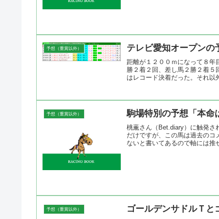
テレビ愛知オープンの
予想（重賞以外）
距離が１２００ｍになって８年
勝２着２回、差し馬２勝２着５
はレコード決着だった。それ以外
駒場特別の予想「本命
予想（重賞以外）
桃薫さん（Bet.diary）に
だけですが、この馬は過去のコ
ないと書いてあるので軸には推せ
ゴールデンサドルＴと
予想（重賞以外）