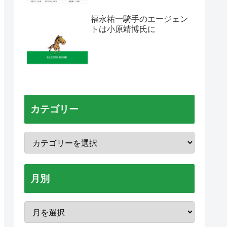
福永祐一騎手のエージェン
トは小原靖博氏に
カテゴリー
月別