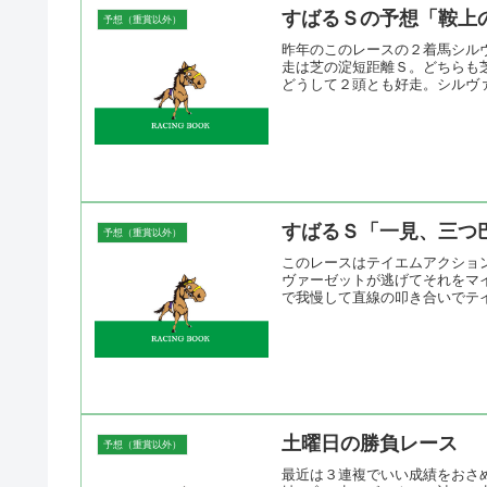
すばるＳの予想「鞍上
予想（重賞以外）
昨年のこのレースの２着馬シル
走は芝の淀短距離Ｓ。どちらも
どうして２頭とも好走。シルヴァ
すばるＳ「一見、三つ
予想（重賞以外）
このレースはテイエムアクショ
ヴァーゼットが逃げてそれをマ
で我慢して直線の叩き合いでテイ
土曜日の勝負レース
予想（重賞以外）
最近は３連複でいい成績をおさ