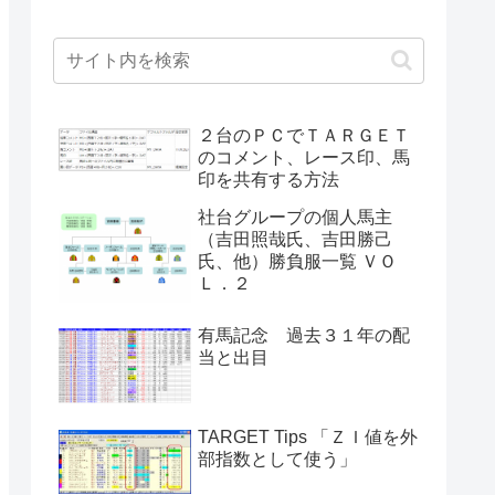
２台のＰＣでＴＡＲＧＥＴ
のコメント、レース印、馬
印を共有する方法
社台グループの個人馬主
（吉田照哉氏、吉田勝己
氏、他）勝負服一覧 ＶＯ
Ｌ．２
有馬記念 過去３１年の配
当と出目
TARGET Tips 「ＺＩ値を外
部指数として使う」