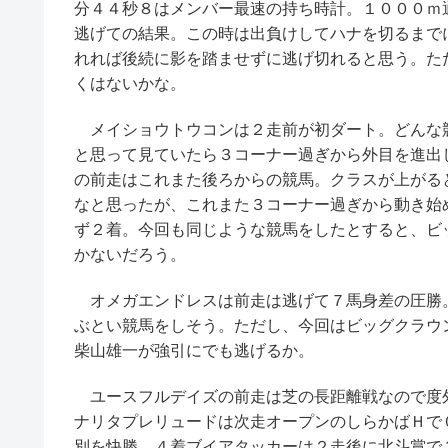
分４４秒８はメンバー最速の持ち時計。１０００ｍ
逃げての結果。この時は出負けしてハナを切るまで
れれば後続に影を踏ませずに逃げ切れると思う。た
くはないかな。
メイショウトウコンは２走前が初ダート。どんな
と思って見ていたら３コーナー過ぎから外目を進出
の前走はこれまた後ろからの競馬。クラスが上がる
なと思ったが、これまた３コーナー過ぎから動き始
ず２着。今回も同じような競馬をしたとすると、ビ
かないだろう。
オメガエンドレスは前走は逃げて７馬身差の圧勝
ぶとい競馬をしそう。ただし、今回はビッグクラウ
柴山雄一が強引にでも逃げるか。
ユースフルデイズの前走は芝の長距離戦なので度
ナリタプレリュードは次走オープンのしらかばＨで
別を快勝、４着ブイアタッカーは２走後に北斗賞で