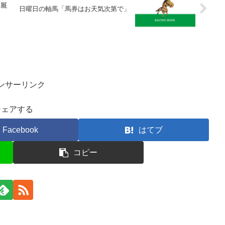
島厩
日曜日の軸馬「馬券はお天気次第で」
ンサーリンク
シェアする
Facebook
はてブ
コピー