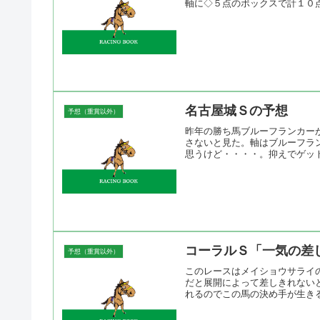
軸に◇５点のボックスで計１０
名古屋城Ｓの予想
予想（重賞以外）
昨年の勝ち馬ブルーフランカー
さないと見た。軸はブルーフラ
思うけど・・・・。抑えでゲット
コーラルＳ「一気の差
予想（重賞以外）
このレースはメイショウサライ
だと展開によって差しきれない
れるのでこの馬の決め手が生きる