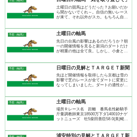
予想（軸馬）
馬（逃げ）を主張するようだ...
土曜日の競馬はどうだった？お願いだか
ら聞かないでくれ～。自信の無いレース
が来て、それ以外がスカ。もちろん自信
の無いレースは指をくわえて見ているだ
けでしたよ。いや～な流れだったので結
局馬券を買ったのは３レースだけ。被害
土曜日の軸馬
予想（軸馬）
が最小限ですんだので良し...
先日の台風の影響はあるのだろうか？朝
一の開催情報を見ると新潟のダートだけ
が稍重の他は全て良。しかし、小倉と札
幌の芝は水分を含んでいるかもしれない
ので注意したい。札幌の芝コースは内ラ
チ沿いを軽転厚しているようなので逃
日曜日の見解とＴＡＲＧＥＴ新聞
予想（軸馬）
げ、先行馬には注意が必要か...
先ほど開催情報を取得したら京都は雪の
影響で芝のレースが全てダートに変更に
なってしまいました。ダートの適性が未
知数なので変更になったからと言って馬
券は買えないです。 では、いつものよ
うにダート予想を。東京８レースはダー
土曜日の軸馬
予想（軸馬）
ト１４００ｍ戦。ここはダ...
場所Ｒレース名 距離 番馬名性齢騎手
斤量調教師東京18500万下ダ140010ナゲ
ットニューズ 牡5柴田善臣58.0(美)蛯名
信広東京19クロッカ芝14008アドマイヤ
ムサシ 牡3福永祐一56.0(栗)橋田満 東
京111根岸Ｓ G3ダ140...
浦安特別の見解とＴＡＲＧＥＴ新
予想（軸馬）