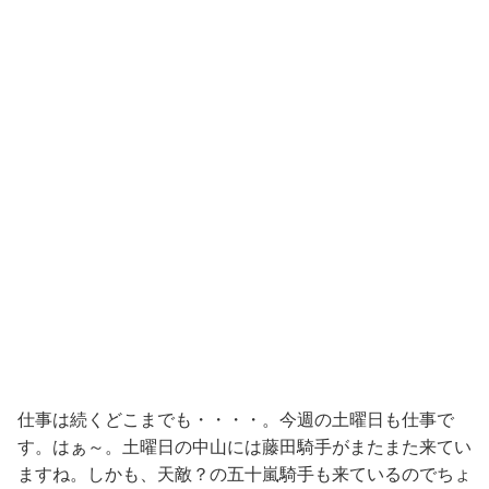
仕事は続くどこまでも・・・・。今週の土曜日も仕事で
す。はぁ～。土曜日の中山には藤田騎手がまたまた来てい
ますね。しかも、天敵？の五十嵐騎手も来ているのでちょ