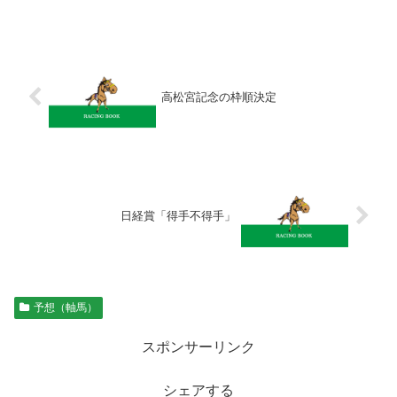
高松宮記念の枠順決定
日経賞「得手不得手」
予想（軸馬）
スポンサーリンク
シェアする