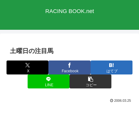
RACING BOOK.net
土曜日の注目馬
X
Facebook
はてブ
LINE
コピー
2006.03.25