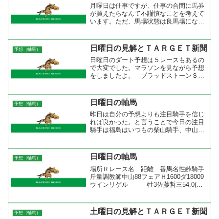
月曜日は仕事ですが、仕事の合間に馬券
が買えたらなんて不謹慎なことを考えて
います。ただ、馬場状態は良馬場になっ
てくれたらの話ですが。桃薫さん
（Bet.diary）の話ではないですが、柴田
善臣先生が連ちゃんモードに入っていま
日曜日の見解とＴＡＲＧＥＴ新聞
予想（軸馬）
すね。月曜日も人気馬...
日曜日のダート予想は５レースもあるの
で大変でした。マラソンを見ながら予想
をしましたよ。 ブラッドストーンＳは
別定の準オープン。このクラスは登録馬
が多くてこのレースも５６頭の登録があ
って４０頭が除外。出るだけでも大変。
日曜日の軸馬
予想（軸馬）
ここで狙ってみたいのはワ...
昨日は自分の予想よりも注目騎手を信じ
れば良かった。と言うことで今日の注目
騎手は福島はいつもの柴山騎手、中山は
武豊と藤田伸二、阪神は幸英明と松永幹
夫で。注目レースは渡利特別。ここはケ
ンゴウザンが逃げるので展開的に楽に行
日曜日の軸馬
予想（軸馬）
けるマイネルサイプレスが...
場所Ｒレース名 距離 番馬名性齢騎手
斤量調教師中山88フェアＨ1600ダ18009
ウインリゲル 牡3佐藤哲三54.0(栗)
佐々木晶中山89有馬記念G1芝25001ゼン
ノロブロイ 牡4ペリエ 57.0(美)藤沢
和雄中山810ハッピー10...
土曜日の見解とＴＡＲＧＥＴ新聞
予想（軸馬）