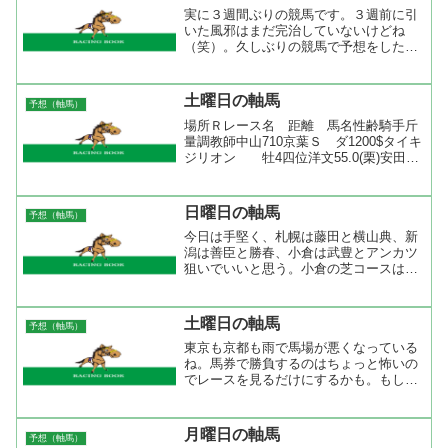
実に３週間ぶりの競馬です。３週前に引
いた風邪はまだ完治していないけどね
（笑）。久しぶりの競馬で予想をしたけ
どなんだか疲れてしまったよ。こんなん
で大丈夫か、オレ。 福島９レースは
(13)ウエスタンマックス（ＴＡＲＧＥＴ
土曜日の軸馬
予想（軸馬）
指数１位、ＺＩ値２位）。...
場所Ｒレース名 距離 馬名性齢騎手斤
量調教師中山710京葉Ｓ ダ1200$タイキ
ジリオン 牡4四位洋文55.0(栗)安田隆
行中山712舞浜特Ｈ1000ダ1800ジェイケ
イガバナー牡5横山典弘57.5(美)境征勝
阪神781000万下芝14...
日曜日の軸馬
予想（軸馬）
今日は手堅く、札幌は藤田と横山典、新
潟は善臣と勝春、小倉は武豊とアンカツ
狙いでいいと思う。小倉の芝コースは転
厚の影響で馬場が傷んでいるように見え
ていたけど短距離では逃げ先行馬は残っ
ていたね。最終レースでも逃げ馬が残っ
土曜日の軸馬
予想（軸馬）
ていたぐらいだから日曜日...
東京も京都も雨で馬場が悪くなっている
ね。馬券で勝負するのはちょっと怖いの
でレースを見るだけにするかも。もし買
うとすれば大津特別かな。内に入ったユ
ウヤクジョは２走前に内からスルスル伸
びてきたのを目の当たりにしたので（こ
月曜日の軸馬
予想（軸馬）
の時は２、３、４着馬の３...