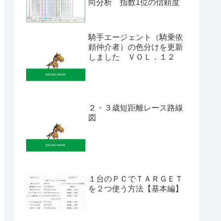
向分析 指数1位の信頼度
騎手エージェント（騎乗依
頼仲介者）の色分けを更新
しました ＶＯＬ．１２
２・３歳短距離レース路線
図
１台のＰＣでＴＡＲＧＥＴ
を２つ使う方法【基本編】