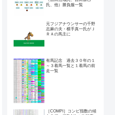
氏、他）勝負服一覧
元フジアナウンサーの千野
志麻の夫・横手真一氏がＪ
ＲＡの馬主に
有馬記念 過去３０年の１
～３着馬一覧と１着馬の前
走一覧
［COMPI］コンピ指数の傾