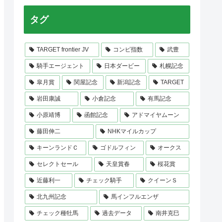
タグ
TARGET frontier JV
コンピ指数
武豊
騎手エージェント
日本ダービー
札幌記念
皐月賞
関屋記念
新潟記念
TARGET
岩田康誠
小倉記念
有馬記念
小原靖博
函館記念
アドマイヤムーン
藤田伸二
NHKマイルカップ
キーンランドＣ
ゴドルフィン
オークス
セレクトセール
天皇賞春
桜花賞
近藤利一
チェック騎手
クイーンＳ
北九州記念
馬インフルエンザ
チェック種牡馬
過去データ
南井克巳