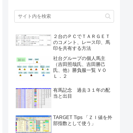
２台のＰＣでＴＡＲＧＥＴ
のコメント、レース印、馬
印を共有する方法
社台グループの個人馬主
（吉田照哉氏、吉田勝己
氏、他）勝負服一覧 ＶＯ
Ｌ．２
有馬記念 過去３１年の配
当と出目
TARGET Tips 「ＺＩ値を外
部指数として使う」