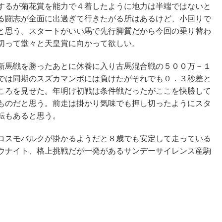
するが菊花賞を能力で４着したように地力は半端ではないと
る闘志が全面に出過ぎて行きたがる所はあるけど、小回りで
と思う。スタートがいい馬で先行脚質だから今回の乗り替わ
切って堂々と天皇賞に向かって欲しい。
新馬戦を勝ったあとに休養に入り古馬混合戦の５００万－１
では同期のスズカマンボには負けたがそれでも０．３秒差と
ころを見せた。年明け初戦は条件戦だったがここを快勝して
ものだと思う。前走は掛かり気味でも押し切ったようにスタ
転もあると思う。
コスモバルクが掛かるようだと８歳でも安定して走っている
ウナイト、格上挑戦だが一発があるサンデーサイレンス産駒