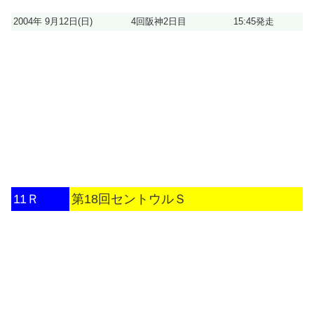
2004年 9月12日(日)
4回阪神2日目
15:45発走
11Ｒ
第18回セントウルＳ