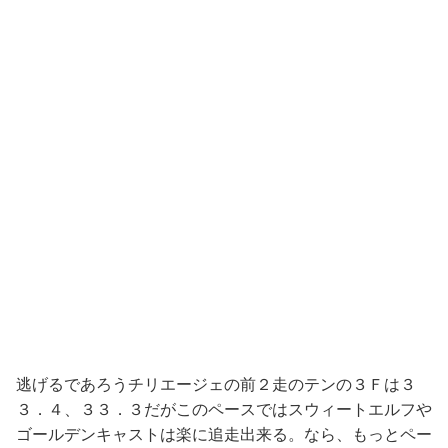
逃げるであろうチリエージェの前２走のテンの３Ｆは３
３．４、３３．３だがこのペースではスウィートエルフや
ゴールデンキャストは楽に追走出来る。なら、もっとペー