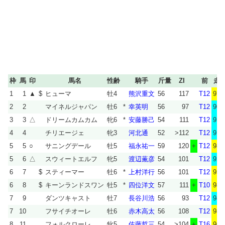
枠
馬
印
馬名
性齢
騎手
斤量
ZI
前
走
1
1
▲
$
ヒューマ
牡4
熊沢重文
56
117
T12
97
2
2
マイネルジャパン
牡6
*
幸英明
56
97
T12
90
3
3
△
ドリームカムカム
牝6
*
安藤勝己
54
111
T12
91
4
4
チリエージェ
牝3
河北通
52
>112
T12
91
5
5
○
サニングデール
牡5
福永祐一
59
120
+
T12
98
5
6
△
スウィートエルフ
牝5
渡辺薫彦
54
101
T12
92
6
7
$
スティーマー
牡6
*
上村洋行
56
101
T12
95
6
8
$
キーンランドスワン
牡5
*
四位洋文
57
111
+
T10
98
7
9
ダンツキャスト
牡7
長谷川浩
56
93
T12
94
7
10
フサイチオーレ
牡6
赤木高太
56
108
T12
98
8
11
フォルクローレ
牝5
佐藤哲三
54
>104
+
T16
96