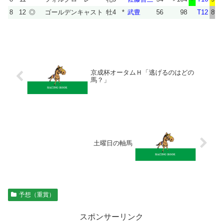
8
12
◎
ゴールデンキャスト
牡4
*
武豊
56
98
T12
89
京成杯オータムＨ「逃げるのはどの
馬？」
土曜日の軸馬
予想（重賞）
スポンサーリンク