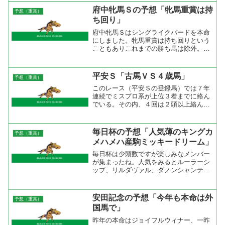
に。相手は、昨年の勝ち馬アンブロワー
府中牝馬Ｓの予想「牝馬重賞は持
予想（重賞）
ズと同じ配合（フレンチデピ...
ち回り」
府中牝馬Ｓはシングライクバードを本命
にしました。牝馬重賞は持ち回りという
こともありこれまでの勝ち馬は除外。勝
っていない馬から狙うのがセオリーなん
だよね。現に今回のメンバーで牝馬重賞
を２勝しているのはリトルアマポーラだ
平安Ｓ「古馬ＶＳ４歳馬」
予想（重賞）
けだし。 本命に推したシ...
このレース（平安Ｓの登録馬）では７年
連続でミスプロ系が上位３着までに絡ん
でいる。その内、４回は２頭以上絡んで
いるのだからミスプロ系から買えばいい
でしょう。出馬表をみるとミスプロ系は
ヒシアトラスとヴァーミリアンのたった
毎日杯の予想「人気薄のキングカ
予想（重賞）
の２頭。ヒシアトラスはこ...
メハメハ産駒ミッキードリーム」
毎日杯は少頭数ですが楽しみなメンバー
が集まったね。人気をみるとルーラーシ
ップ、リルダヴァル、ダノンシャンテ
ィ、ザタイキの4頭が10倍以下。これま
での成績、血統、鞍上と揃った4頭です
から人気になって当然。だけど、僕が面
安田記念の予想「今年も本命は外
予想（重賞）
白いと思ったのはキングカ...
国馬で」
昨年の本命はジョイフルウィナー、一昨