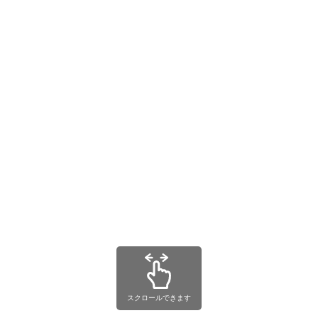
スクロールできます