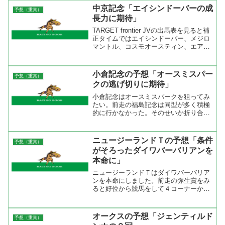
ストの距離と思える。ただ、桜花賞出走
中京記念「エイシンドーバーの成
予想（重賞）
への賞金が足りているだけ...
長力に期待」
TARGET frontier JVの出馬表を見ると補
正タイムではエイシンドーバー、メジロ
マントル、コスモオースティン、エアシ
ェイディが９５以上で連に絡む確率が高
い。特にエイシンドーバーはＺＩ値１３
３でトップ。５００万から３連勝でオー
小倉記念の予想「オースミスパー
予想（重賞）
プン入...
クの逃げ切りに期待」
小倉記念はオースミスパークを狙ってみ
たい。前走の福島記念は同型が多く積極
的に行かなかった。そのせいか折り合っ
ているように見えたが後続に常にプレッ
シャーをかけられていたので４コーナー
手前で失速。やはりこの馬は行った方が
ニュージーランドＴの予想「条件
予想（重賞）
いい。前走を経験したこと...
がそろったダイワバーバリアンを
本命に」
ニュージーランドＴはダイワバーバリア
ンを本命にしました。前走の弥生賞をみ
ると好位から競馬をして４コーナーから
動き出したのはいいけど外を回って早め
先頭。ちょっと動きだしが早かったせい
もあって差されてしまった。朝日杯フュ
オークスの予想「ジェンティルド
予想（重賞）
ーチュリティＳでは先行で...