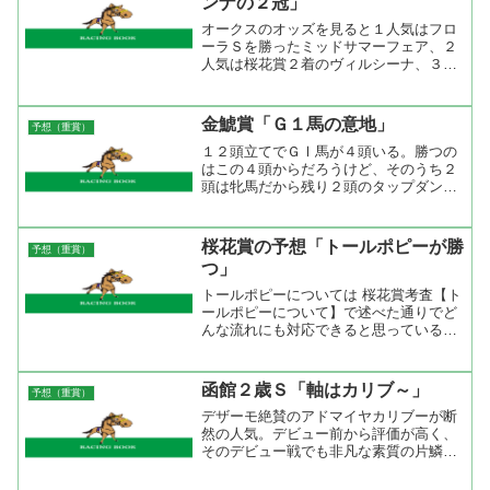
ンナの２冠」
オークスのオッズを見ると１人気はフロ
ーラＳを勝ったミッドサマーフェア、２
人気は桜花賞２着のヴィルシーナ、３人
気は桜花賞馬のジェンティルドンナ。桜
花賞を２人気で勝ったジェンティルドン
ナよりも４人気で２着のヴィルシーナほ
金鯱賞「Ｇ１馬の意地」
予想（重賞）
うがオークスでは人気にな...
１２頭立てでＧⅠ馬が４頭いる。勝つの
はこの４頭からだろうけど、そのうち２
頭は牝馬だから残り２頭のタップダンス
シチーとザッツザプレンティのどっちを
頭にするかだろう。こういうとき一発が
あるとしたら連勝している馬や調子を上
桜花賞の予想「トールポピーが勝
予想（重賞）
げている馬だろうけどそう...
つ」
トールポピーについては 桜花賞考査【ト
ールポピーについて】で述べた通りでど
んな流れにも対応できると思っているし
マイル適正が一番ある馬だと思ってい
る。だから、本命はスンナリ決まったが
相手が困った。距離が伸びていいのはリ
函館２歳Ｓ「軸はカリブ～」
予想（重賞）
トルアマポーラとブラック...
デザーモ絶賛のアドマイヤカリブーが断
然の人気。デビュー前から評価が高く、
そのデビュー戦でも非凡な素質の片鱗を
見せた。だけど、何があるか分からない
のが競馬。ここはカリブを信頼して軸