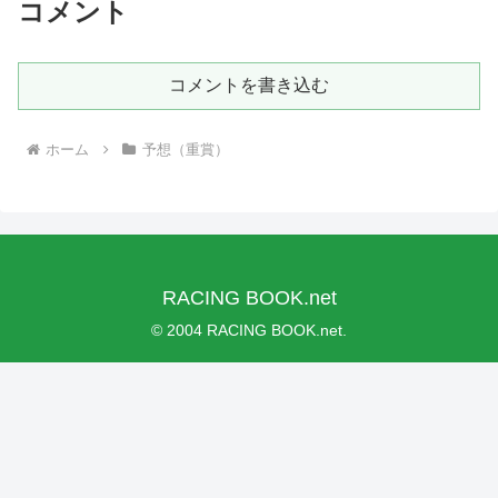
コメント
コメントを書き込む
ホーム
予想（重賞）
RACING BOOK.net
© 2004 RACING BOOK.net.