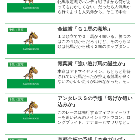
牝馬限定戦でハンディ戦ですから何があ
ってもおかしくない。だったら人気馬か
ら行くよりも人気薄から。そこで本命に
推したのはタイキマドレーヌ。前走は
久々で京都記念ですから度外視。前々走
のターコイズＳはハンディ戦でコンマ８
金鯱賞「Ｇ１馬の意地」
予想（重賞）
秒差の１１着。馬体減が響い...
１２頭立てでＧⅠ馬が４頭いる。勝つの
はこの４頭からだろうけど、そのうち２
頭は牝馬だから残り２頭のタップダンス
シチーとザッツザプレンティのどっちを
頭にするかだろう。こういうとき一発が
あるとしたら連勝している馬や調子を上
青葉賞「強い逃げ馬の誕生か」
予想（重賞）
げている馬だろうけどそう...
本命はアドマイヤメイン。もともと期待
されていた馬だったが控える競馬が良く
ないのかいい走りが出来なかった。それ
が、自己条件でスンナリ逃げ切ってしま
うと、次の毎日杯でも見事な逃走劇を演
じてしまった。現時点では自分のペース
アンタレスＳの予想「逃げか追い
予想（重賞）
を守って走れば良い競馬を...
込みか」
このレースは先行するフィフティーワナ
ーを追い込みのメイショウトウコン、ロ
ングプライド、ナナヨーヒマワリなどが
捕まえるかどうかのレース。行く馬が多
ければ差し馬の競馬になるけど、今回は
ガッツリ逃げる馬がいないのでフィフテ
京都金杯の予想「本命ガルボ」