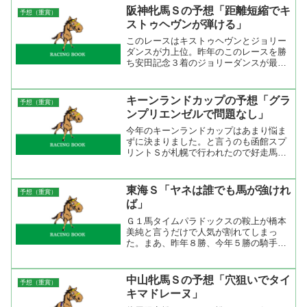
１４００ｍ外回りともなればなおさら。
阪神牝馬Ｓの予想「距離短縮でキ
予想（重賞）
広く、直線の長いコースの...
ストゥヘヴンが弾ける」
このレースはキストゥヘヴンとジョリー
ダンスが力上位。昨年のこのレースを勝
ち安田記念３着のジョリーダンスが最有
力だが７歳牝馬を本命にするのは面白く
ない。ここは距離短縮でキレが増しそう
なキストゥヘヴンを本命にした。これま
キーンランドカップの予想「グラ
予想（重賞）
で短距離といえば新馬戦か...
ンプリエンゼルで問題なし」
今年のキーンランドカップはあまり悩ま
ずに決まりました。と言うのも函館スプ
リントＳが札幌で行われたので好走馬を
そのままシフトするだけでＯＫ。本命は
グランプリエンゼルですね。１２００ｍ
の成績は抜群にいい。スピードがあるが
東海Ｓ「ヤネは誰でも馬が強けれ
予想（重賞）
掛かる馬ではないので最期...
ば」
Ｇ１馬タイムパラドックスの鞍上が橋本
美純と言うだけで人気が割れてしまっ
た。まあ、昨年８勝、今年５勝の騎手で
すから信頼は置けないと言うことかもし
れないけど、馬の力は別だからね。ここ
は馬の力を信頼してタイムパラドックス
中山牝馬Ｓの予想「穴狙いでタイ
予想（重賞）
から狙ってみたい。相手は筆...
キマドレーヌ」