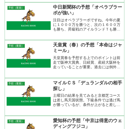
回復しないでしょう。 中日新聞杯です
が、本命はトーセンジョーダンです。期
中日新聞杯の予想「オペラブラー
予想（重賞）
待された３歳ばですからね...
ボが強い」
注目はオペラブラーボですね。今年の夏
に１０００万を勝つと、次の１６００万
も勝ち、昇級戦のアイルランドＴも勝っ
て３連勝。勝ち星は東京、中山、新潟、
中京と直線が長くても、坂があっても時
計が掛かっても対応してきた。オペラハ
天皇賞（春）の予想「本命はジャ
予想（重賞）
ウス産駒はにしては決め手...
ミール」
天皇賞春を予想する上でのポイントは前
走で阪神大賞典、日経賞、産経大阪杯を
走っていることが重要。過去には例外の
馬もいるが京都芝３０００ｍ以上を経験
していた。また、休み明けで勝ったのは
ビワハヤヒデだけだった。 天皇賞春と
マイルＣＳ「デュランダルの相手
予想（重賞）
いう厳しいレースを勝つに...
探し」
土曜日の結果を見てみると京都芝コース
は差し馬天国状態。下級条件では逃げ馬
が勝っているが、条件が上がると差し馬
ばかり。通るコースも馬場の真ん中より
外目。八瀬特別では後方にいたアドマイ
ヤモナークが大外一気の伸びで差しきっ
愛知杯の予想「中京は得意のウェ
予想（重賞）
てしまった。こうなると１...
ディングフジコ」