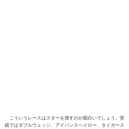
こういうレースはスターを捜すのが面白いでしょう。実
績ではダブルウェッジ、アドバンスヘイロー、タイガース