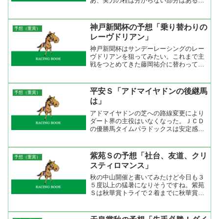
あ、実力の程は分からない部分はあるけ
ど積極的な競馬をしてくれるのが嬉しい
ので。そこで、本命はチャンピオンズマ
イルの勝ち馬サイトウィナー。前走はや
神戸新聞杯の予想「乗り替わりの
予想（重賞）
や重馬場で１分３４秒９なの...
レーヴドリアン」
神戸新聞杯はサンデーレーシングのレー
ヴドリアンを狙ってみたい。これまで主
戦をつとめてきた藤岡祐介に替わって手
綱を取るのは福永祐一。武豊の後を継ぐ
のはこの男だと思っているのでこの乗り
替わりは権利取りの勝負に来ている。ダ
平安Ｓ「アドマイヤドンの後継馬
予想（重賞）
ービー上位馬は権利がある...
は」
アドマイヤドンの芝への路線変更により
ダート界の主役はいなくなった。ＪＣＤ
の優勝馬タイムパラドックスは安定感が
ないので主役ははれないだろう。それに
引き替えＪＣＤ３着馬ジンクライシスの
安定度は抜群。ダート戦を１０戦して複
紫苑Ｓの予想「社台、友道、クリ
予想（重賞）
勝率１００％と素晴らしい...
スティロマンス」
秋の中山開催と書いてみたけど今日も３
５度以上の猛暑になりそうですね。紫苑
Ｓは秋華賞トライで２着までに秋華賞の
出走権利を手に入れることが出来るので
どの陣営も仕上げてきていると思う。
春に重賞で走っているコスモネモシンや