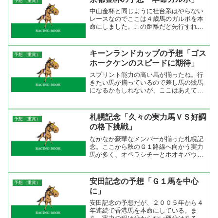
予想（重賞）
ィーワナーが先手を取るか...
中山金杯と同じように社台系はやらない
レースなのでここは４歳馬のガルボを本
命にしました。この距離だと先行すれば
大崩れがないし、マンハッタンカフェ産
駒は長距離よりマイル以下で走る馬が多
いので血統的にも大丈夫と見ています。
キーンランドカップの予想「ゴス
予想（重賞）
相手は明け４歳馬ですね。...
ホークケンのスピードに期待」
スプリント能力の高い馬が揃ったね。行
きたい馬が揃っているので差し馬の競馬
になるかもしれないが、ここはあえて逃
げ先行馬を狙ってみたい。本命はゴスホ
ークケンです。前走の函館スプリントは
馬なりで前半３２秒８。何が何でも逃げ
札幌記念「久々の実力馬ＶＳ好調
予想（重賞）
たいウエスタンビーナスは...
の格下挑戦」
なかなか豪華なメンバーが揃った札幌記
念。ここから秋のＧ１路線へ向かう実力
馬が多く、オペラシチーとホオキパウェ
ーブは天皇賞かＪＣか、スムースバリト
ンは菊花賞か天皇賞か、ダンスインザム
ードはエリザベス女王杯や天皇賞やマイ
安田記念の予想「Ｇ１馬を中心
予想（重賞）
ルＣＳなど。一方、力を付...
に」
安田記念の予想だが、２００５年から４
年連続で香港馬を本命にしている。ま