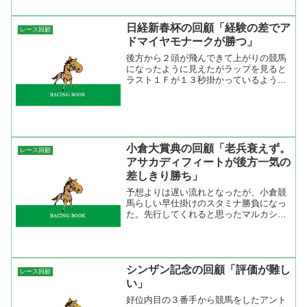
て、この馬はちょっと違うと...
日経新春杯の回顧「経験の差でア
レース回顧
ドマイヤモナークが勝つ」
後方から２頭が飛んできて上がりの競馬
になったように見えたがラップを見ると
ラスト１Ｆが１３秒掛かっているように
前が止まってズブズブで突っ込んで来た
かたち。もともと、決め手に甘いアドマ
イヤモナークなので今回の展開はドンピ
シャでしたね。鞍上の安藤...
小倉大賞典の回顧「老兵衰えず。
レース回顧
アサカディフィートが後方一気の
差しきり勝ち」
予想よりは遅い流れとなったが、小倉競
馬らしい早仕掛けのスタミナ勝負になっ
た。先行してくれると思ったマルカシェ
ンクが控える競馬から脚を伸ばして一旦
は先頭に立ったが最後は一杯に。そこに
外からアサカディフィートとシルクネク
サスが突っ込んできた。僅...
シンザン記念の回顧「評価が難し
レース回顧
い」
好位内目の３番手から競馬をしたアント