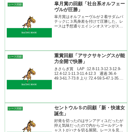
皐月賞の回顧「社台系オルフェー
レース回顧
ヴルが圧勝」
皐月賞はオルフェーヴルが２着サダムパ
テックに３馬身差を付けて圧勝した。レ
ースは予想通りエイシンオスマンがスピ
ードの違いでハナに行った。内にステラ
ロッサ、外にベルシャザールが先行。そ
の後ろにダノンバラード、ナカヤマナイ
トがいて、内にスタートで...
重賞回顧「アサクサキングスが能
レース回顧
力全開で快勝」
きさらぎ賞 LAP :12.8-11.3-12.3-12.9-
12.4-12.1-11.3-11.4-12.3 通過:36.4-
49.3-61.7-73.8 上り:72.4-59.5-47.1-35.0
【１着】 アサクサキングス 3番人...
セントウルＳの回顧「新・快速女
レース回顧
誕生」
好発を切ったのはサンアディユだったが
抑え気味だったので内からゴールデンキ
ャストがハナを切る展開。レースを見て