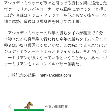
アジュディミツオーが淡々と引っぱる流れを楽に追走した
ヴァーミリアンが４コーナーから直線にかけてグッと押し
上げて直線はアジュディミツオーを並ぶもなく抜き去って
独走体勢。最後は６馬身差を付けての圧勝。
アジュディミツオーの昨年の勝ちタイムが稍重で２分１
２秒８だから良馬場で行われた今年の勝ちタイム２分１２
秒９はかなり優秀じゃないかな。この時計で走られてはア
ジュディミツオーもちょっとキツイかもね。それだけ、ヴ
ァーミリアンが強くなっているということかも。あっ、ヴ
ァーミリアンもエルコンドルパサー産駒だ。
川崎記念の結果 nankankeiba.com
先週の重賞回顧