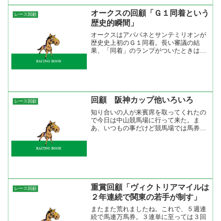
オークスの回顧「Ｇ１同着という
レース回顧
歴史的瞬間」
オークスはアパパネとサンテミリオンが
歴史史上初のＧ１同着。長い審議の結
果、「同着」のランプがついたときは場
内がどよめいた。そして、拍手。 雨が
降り続いた東京競馬場。午前中からレー
スを見ていたが、レース後半になるほど
外から伸びる馬が上位に来て...
回顧 阪神カップ他いろいろ
レース回顧
知り合いの人が来賓席を取ってくれたの
で今日は中山競馬場に行って来た。ま
あ、いつもの事だけど競馬場では馬券が
当たらない。今日も８レース買って全て
ハズレ。点数を買わないので外れる時は
こんなモノ。フェアリーＳは前走二桁着
順のアポロティアラと２戦連...
重賞回顧「ヴィクトリアマイルは
レース回顧
２年連続で関東の若手が制す」
またまた荒れましたね。これで、５週連
続で馬連万馬券。３連単に至っては３回