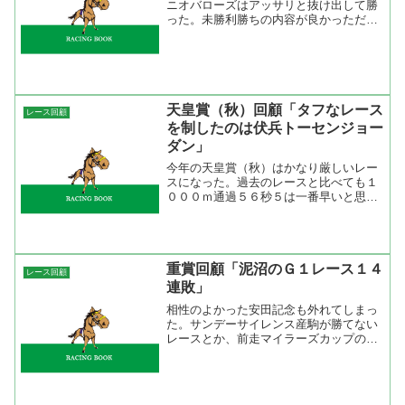
ニオバローズはアッサリと抜け出して勝
った。未勝利勝ちの内容が良かっただけ
に、今回も勝てば期待がもてると思った
けど勝ちタイムが物足りない。土曜日は
稍重のスタートだったので時計が掛かる
馬場だというのは分かるけ...
天皇賞（秋）回顧「タフなレース
レース回顧
を制したのは伏兵トーセンジョー
ダン」
今年の天皇賞（秋）はかなり厳しいレー
スになった。過去のレースと比べても１
０００ｍ通過５６秒５は一番早いと思
う。２００３年のシンボリクリスエスが
勝った時はローエングリンにゴーステデ
ィが絡んでいってハイペースになった
が、今回はシルポートの単騎に...
重賞回顧「泥沼のＧ１レース１４
レース回顧
連敗」
相性のよかった安田記念も外れてしまっ
た。サンデーサイレンス産駒が勝てない
レースとか、前走マイラーズカップの馬
は来ないとか過去のデータにはない組合
せだった。まあ、今回は香港馬を最初か
ら狙っていたので仕方がないですね。
人気馬同士の決着だったけ...