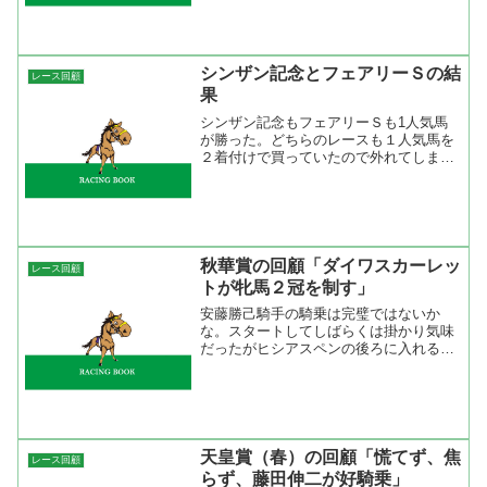
た。３着に後方からいい伸び...
シンザン記念とフェアリーＳの結
レース回顧
果
シンザン記念もフェアリーＳも1人気馬
が勝った。どちらのレースも１人気馬を
２着付けで買っていたので外れてしまっ
た。 シンザン記念は断然人気のミッキ
ーアイルが抜群のスタートからハナを切
っての逃げ切り勝ち。ペースはそれほど
速くないだけに突っつく馬...
秋華賞の回顧「ダイワスカーレッ
レース回顧
トが牝馬２冠を制す」
安藤勝己騎手の騎乗は完璧ではないか
な。スタートしてしばらくは掛かり気味
だったがヒシアスペンの後ろに入れると
折り合った。１０００ｍ通過が５９秒２
だったのでちょっと速いかと思ったけ
ど、終わってみればちょうど良いペース
だったんですね。４コーナー過...
天皇賞（春）の回顧「慌てず、焦
レース回顧
らず、藤田伸二が好騎乗」