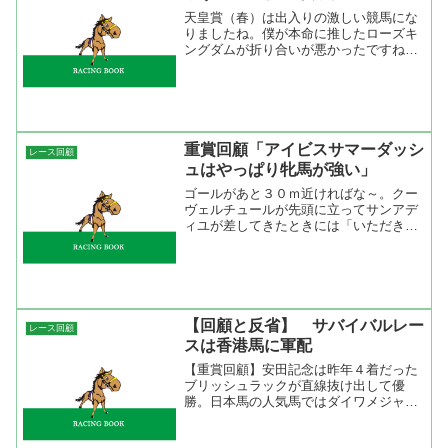
天皇賞（春）は出入りの激しい競馬にな
りましたね。僕が本命に推したローズキ
ングダムが折り合いが悪かったですね。
これまでに緩い流れを何度も経験してい
るだけに折り合いは心配ないと思ってい
たのにどうしたことでしょう。叩き２戦
目で状態は上がっていたは...
重賞回顧「アイビスサマーダッシ
レース回顧
ュはやっぱり牝馬が強い」
ゴールがあと３０ｍ近ければな～。クー
ヴェルチュールが先頭に立ってサンアデ
ィユが差してきたときには「いただき
～！」と思ったのもつかの間、余計なナ
カヤマパラダイスが突っ込んで来てしま
いました。それにしてもアイビスサマー
ダッシュは例年通りに牝馬が...
【回顧と反省】 サバイバルレー
レース回顧
スは香港馬に軍配
【重賞回顧】安田記念は昨年４着だった
ブリッシュラックが直線抜け出して優
勝。日本馬の人気馬ではダイワメジャー
の４着が精一杯だった。これはスローペ
ース症候群が及ぼした影響だと思う。前