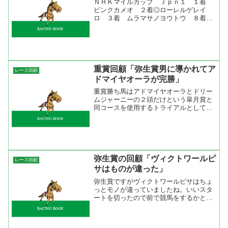
ＮＨＫマイルカップ Ｊｐｎ１ １着
ピンクカメオ ２着◎ローレルゲレイ
ロ ３着 ムラマサノヨウトウ ８着○
マイネルシーガル ラップ 12.1-10.5-
11.6-12.0-12.3-11.5-11.7-12.6 各馬がい
いスタートを切ったの...
重賞回顧「弥生賞男に導かれてア
レース回顧
ドマイヤオーラが完勝」
重賞勝ち馬はアドマイヤオーラとドリー
ムジャーニーの２頭だけという皐月賞と
同コースを使用するトライアルとしては
ちょっと淋しいメンバーだった。人気は
この２頭に偏ったがＧⅠ勝ちのドリーム
ジャーニーではなく、ＧⅢ勝ちのアドマ
イヤオーラというのだから...
弥生賞の回顧「ヴィクトワールピ
レース回顧
サはものが違った」
弥生賞ですがヴィクトワールピサはちょ
っとモノが違っていましたね。いいスタ
ートを切ったので前で競馬をするかと思
ったら中途半端に武豊が下げてしまっ
た。ちょっと嫌な感じがしたけど馬が自
分からポジションを上げていったのを見