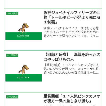
半が遅く、上がりの競馬を経験してきた
馬では厳しいレースになると...
阪神ジュベナイルフィリーズの回
レース回顧
顧「トールポピーが兄より先にＧ
１制覇」
阪神ジュベナイルフィリーズは行くと思
ったエイムアットビップが控えたために
好スタートを切ったレジネッタ、マイネ
ブリッツの鞍上は「あれ？」って感じで
抑えて、抑えの効かなかったエイシンパ
ンサーが途中からハナを切る意外な展開
に。１０００ｍ通過が５８...
【回顧と反省】 混戦を絶ったの
レース回顧
はやっぱりあの人
【重賞回顧】ＮＨＫマイルカップは３人
気のロジックが勝った。スタートから終
始内目のロスのない位置で直線は一旦抜
け出したファイングレインの外から伸び
てきて叩き合いを制した。ＮＺＴで見せ
た末脚は堅実で広いコースの一番短い距
離を走って勝った。やっぱ...
重賞回顧「１７人気ピンクカメオ
レース回顧
が後方一気の差しきり勝ち」