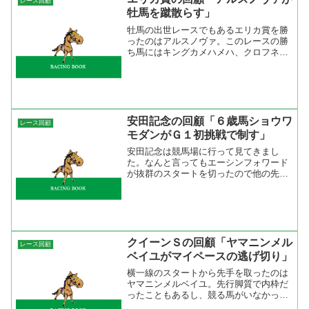
レース回顧
牡馬を蹴散らす」
牡馬の出世レースでもあるエリカ賞を勝
ったのはアルスノヴァ。このレースの勝
ち馬にはキングカメハメハ、クロフネ、
アドマイヤベガなどのＧ１勝ち馬がい
る。牝馬ではエアグルーヴが勝ってい
る。レースはドリームノクターンが淡々
としたリズムを作って逃げた。...
安田記念の回顧「６歳馬ショウワ
レース回顧
モダンがＧ１初挑戦で制す」
安田記念は競馬場に行って見てきまし
た。なんと言ってもエーシンフォワード
が抜群のスタートを切ったので他の先行
馬が出鼻をくじかれた感じになってしま
った。しかも、エーシンフォワードは抑
え気味に逃げていたけどラップをみると
「12.0-10.7-10...
クイーンＳの回顧「ヤマニンメル
レース回顧
ベイユがマイペースの逃げ切り」
横一線のスタートから先手を取ったのは
ヤマニンメルベイユ。先行脚質で内枠だ
ったこともあるし、競る馬がいなかった
のはこの馬にとって良かった。１０００