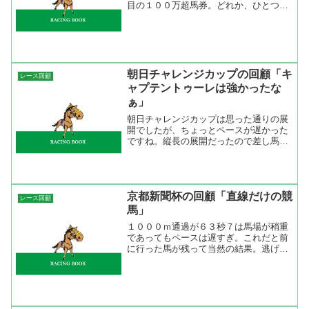
目の１００万超馬券。どれか、ひとつ獲
っていれば今年の競馬ライフは安泰なん
ですけどね。ここまでＧ１が荒れるとは
ね。ちなみに馬連が発売されて１５年が
経つが年間の馬連万馬券発...
朝日チャレンジカップの回顧「キ
レース回顧
ャプテントゥーレは強かったな
ぁ」
朝日チャレンジカップは思った通りの展
開でしたが、ちょっとペースが遅かった
ですね。縦長の展開だったので差し馬有
利かと思ったが、淀のみのないラップで
前が止まらない流れでした。ラップを見
てもらえば分かると思うけど４ハロン目
から徐々にペースが上がっ...
京都新聞杯の回顧「直線だけの競
レース回顧
馬」
１０００ｍ通過が６３秒７は馬場が稍重
であってもペースは遅すぎ。これだと前
に行った馬が残って当然の結果。逃げた
マイネルローゼンはスッと先手を取ると
ペースを落としての逃げ。向正面からペ
ースアップして後続に脚を使わせたがゴ
ールまで捕まった。勝った...