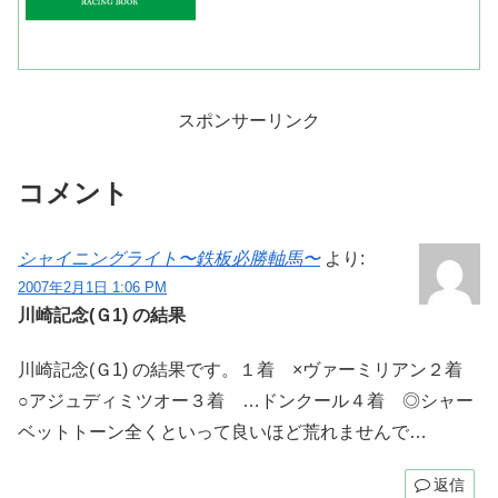
ｍ通過が６０秒９というのは小回りコー
ス、開幕週と言うことを考えるとスロー
ペース。上がり４ハロン目...
スポンサーリンク
コメント
シャイニングライト〜鉄板必勝軸馬〜
より:
2007年2月1日 1:06 PM
川崎記念(Ｇ1) の結果
川崎記念(Ｇ1) の結果です。１着 ×ヴァーミリアン２着
○アジュディミツオー３着 …ドンクール４着 ◎シャー
ベットトーン全くといって良いほど荒れませんで…
返信