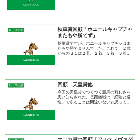
いると遅い流れかとおもったら前半３３
秒４で２ハロン目から４ハロン目が１０
秒だという早いラップを刻んだ。勝った
サンアディユをこれを先行...
秋華賞回顧「ホエールキャプチャ
レース回顧
またもや勝てず」
秋華賞ですが、ホエールキャプチャはま
たもや勝てませんでした。これで、２歳
からのＧ１は２着、２着、３着、３着。
安定度は抜群だがどこか勝ちきれない。
前走のローズＳは余裕残しの仕上げで楽
勝だっただけに本番はもっといい競馬を
すると思った。しかし、レ...
回顧 天皇賞他
レース回顧
今回の天皇賞でつくづく競馬の難しさを
思い知らされた。長距離戦は「経験と適
性」であることは間違いないと思ってい
る。そして、それに「調子」を付け加え
るのを忘れていたようだ。◎リンカーン
は菊花賞２着で、阪神大賞典では余裕残
しで３着と「経験と適性」...
エリカ賞の回顧「アルスノヴァが