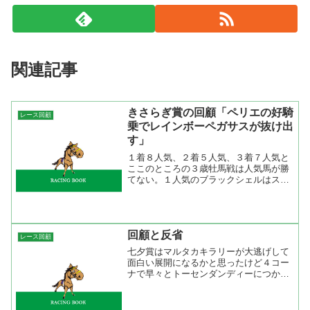
関連記事
きさらぎ賞の回顧「ペリエの好騎
レース回顧
乗でレインボーペガサスが抜け出
す」
１着８人気、２着５人気、３着７人気と
ここのところの３歳牡馬戦は人気馬が勝
てない。１人気のブラックシェルはスタ
ートがあまり良くなくて後方から。１０
００ｍ通過が６０秒８と言うことは余程
キレる脚を使えないと差しきれない流れ
だった。ブラックシェルの...
回顧と反省
レース回顧
七夕賞はマルタカキラリーが大逃げして
面白い展開になるかと思ったけど４コー
ナで早々とトーセンダンディーにつかま
り、馬場の内の悪いところと良いところ
の境目を手応え抜群で抜けてきたダイワ
レイダースがアッサリと勝ってしまっ