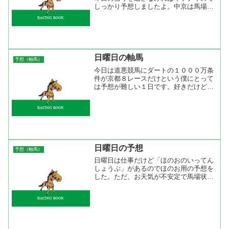
しっかり予想しましたよ。中京は馬場が
悪そうなので札幌中心で。 札幌８レー
スはＴＡＲＧＥＴ指数トップでＺＩ値１
位の(1)スズカフェローで。５走前の沈丁
花賞をみるとこのクラ...
日曜日の軸馬
予想（軸馬）
今日は道悪競馬にダートの１０００万条
件が京都８レースだけという僕にとって
は予想が難しい１日です。好きだけど苦
手なのがダートの準ＯＰ。知っている馬
が多すぎるというのが困るんだよね。馬
場状態は回復するだろうから状況を見な
がら馬券は考えたいと思う...
日曜日の予想
予想（軸馬）
日曜日は仕事だけど「ほのおのいってん
しょうぶ」があるのでほのお用の予想を
した。ただ、お天気が不安定で馬場状態
がどうなるか分からないので全然自信は
ありません。馬場が悪くなると馬券の調
子も悪くなるのが僕なので日曜日は仕事
で良かったと思ってるぐら...