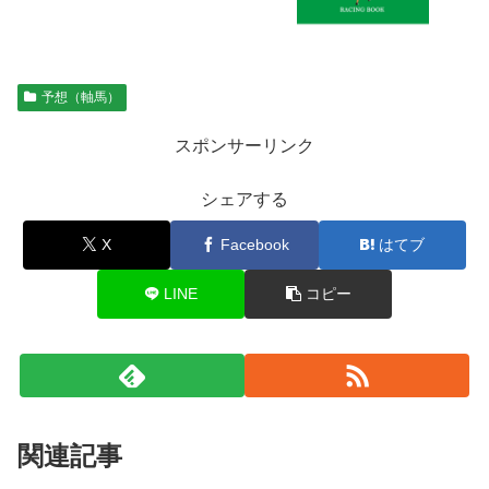
予想（軸馬）
スポンサーリンク
シェアする
X
Facebook
はてブ
LINE
コピー
関連記事