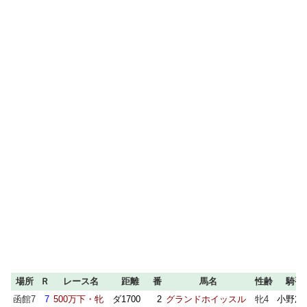
場所
Ｒ
レース名
距離
番
馬名
性齢
騎手
函館7
7
500万下・牝
ダ1700
2
グランドホイッスル
牝4
小野次