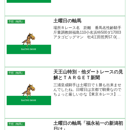
ペリエ、スボリッチが来日、１１月にル
メールが来日と外国人騎手が短期免許を
取得してきた。逃げ馬狙い...
土曜日の軸馬
予想（軸馬）
場所Ｒレース名 距離 番馬名性齢騎手
斤量調教師福島110小名浜特500ダ17003
アタゴビッグマン 牡4江田照男57.0(美)
中野栄治福島112会津特別500芝120013カ
イシュウムサシ 牡3江田照男55.0(美)佐
藤吉勝東京56500万...
天王山特別・他ダートレースの見
予想（軸馬）
解とＴＡＲＧＥＴ新聞
三浦皇成騎手は土曜日で１勝も出来ませ
んでしたね。日曜日は京都で騎乗なので
ちょっと厳しいかな【東京８レース】◎
エノク○ファルカタリア ここは人気で
もエノクで仕方がないでしょう。で、相
手もファルカタリアだけにしました。他
にも買いたい馬は何頭かい...
土曜日の軸馬「福永祐一の新潟初
予想（軸馬）
日は」