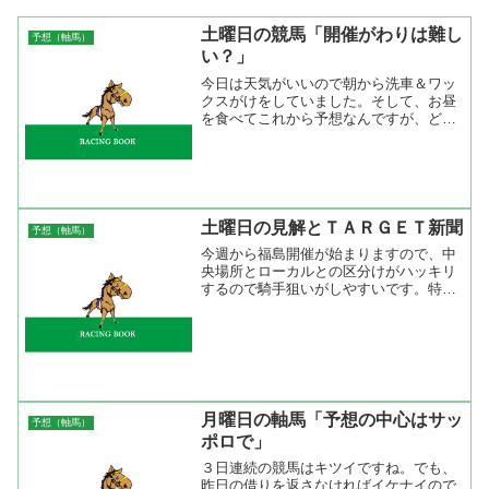
土曜日の競馬「開催がわりは難し
予想（軸馬）
い？」
今日は天気がいいので朝から洗車＆ワッ
クスがけをしていました。そして、お昼
を食べてこれから予想なんですが、どう
もやる気が出ないんですよね。レースは
面白そうなんですが絞りきれないという
ところが本音。メインレースは東西とも
に準ＯＰで僕にとっては鬼...
土曜日の見解とＴＡＲＧＥＴ新聞
予想（軸馬）
今週から福島開催が始まりますので、中
央場所とローカルとの区分けがハッキリ
するので騎手狙いがしやすいです。特に
武豊は先週６勝を挙げて久々に彼らしい
騎乗を見たような気がした。今週もこの
調子が続くのか、安藤勝己や岩田康誠が
逆襲するのか注意してみて...
月曜日の軸馬「予想の中心はサッ
予想（軸馬）
ポロで」
３日連続の競馬はキツイですね。でも、
昨日の借りを返さなければイケナイので