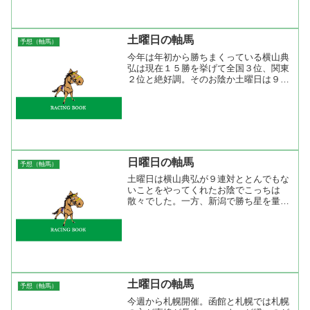
田騎手に注目ですね。去年...
土曜日の軸馬
予想（軸馬）
今年は年初から勝ちまくっている横山典
弘は現在１５勝を挙げて全国３位、関東
２位と絶好調。そのお陰か土曜日は９鞍
に騎乗。そのほとんどが乗り替わりとい
うのだから人気の良さが伺えるね。前走
の人気を見ても２～３勝は出来そうな感
じはするね。京都では福永...
日曜日の軸馬
予想（軸馬）
土曜日は横山典弘が９連対ととんでもな
いことをやってくれたお陰でこっちは
散々でした。一方、新潟で勝ち星を量産
しているカツハルは１勝だけでした。新
潟記念ではフォーカルポイントに騎乗だ
けど、重賞成績はいまいちなので狙うな
ら平場がいい。特に未勝利、...
土曜日の軸馬
予想（軸馬）
今週から札幌開催。函館と札幌では札幌