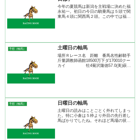
今年の夏競馬は新潟を主戦場に決めた福
永祐一。初日の今日の騎乗馬は５頭で関
東馬４頭に関西馬２頭。この中では福永
祐一の主ラインではないがブックライン
の友道康夫厩舎のアドマイヤキラメキ、
ブックラインへの騎乗依頼が多い和田正
道厩舎のクラウニングワー...
土曜日の軸馬
予想（軸馬）
場所Ｒレース名 距離 番馬名性齢騎手
斤量調教師函館18500万下ダ170010クー
カイ 牡4菊沢隆徳57.0(美)萩原
清 函館112檜山特別500ダ17005$ピサノ
ボス 牡4横山典弘57.0(栗)伊藤雄
二福島19三陸特別50...
日曜日の軸馬
予想（軸馬）
土曜日の読みはことごとく外れてしまっ
た。特に小倉は５枠より外目の先行差し
馬ばかりでしたね。それほど馬場の状態
が変化してていたとは。日曜日も同じ傾
向があるかもしれないから午前中のレー
スはジックリみたいですね。東京では内