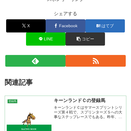
シェアする
X
Facebook
はてブ
LINE
コピー
関連記事
キーンランドＣの登録馬
登録馬
キーンランドＣはサマースプリントシリ
ーズ第４戦で、スプリンターズＳへの大
事なステップレースでもある。昨年、新
設されたレースなのでスプリンターズＳ
ではいい結果を残していないが、札幌記
念→天皇賞秋というローテーションの馬