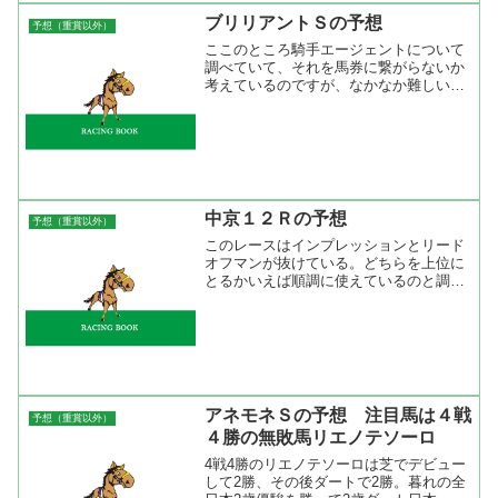
ブリリアントＳの予想
予想（重賞以外）
ここのところ騎手エージェントについて
調べていて、それを馬券に繋がらないか
考えているのですが、なかなか難しい。
これまで、能力・タイム・適正などで予
想をしてきたのでそれを捨てることが出
来ない。なので今回はいつものように予
想してみました。 本命は...
中京１２Ｒの予想
予想（重賞以外）
このレースはインプレッションとリード
オフマンが抜けている。どちらを上位に
とるかいえば順調に使えているのと調教
がいいのとでインプレッションを軸に。
リードオフマンは前回よりも調教タイム
が遅いのが気になるけど力ある。もしこ
の馬が来られない時は逃げ...
アネモネＳの予想 注目馬は４戦
予想（重賞以外）
４勝の無敗馬リエノテソーロ
4戦4勝のリエノテソーロは芝でデビュー
して2勝、その後ダートで2勝。暮れの全