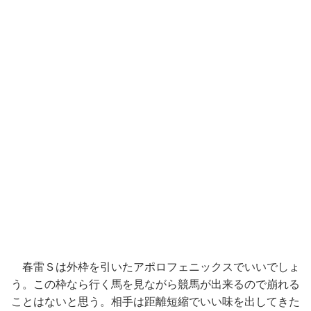
春雷Ｓは外枠を引いたアポロフェニックスでいいでしょ
う。この枠なら行く馬を見ながら競馬が出来るので崩れる
ことはないと思う。相手は距離短縮でいい味を出してきた