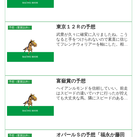
も、他の騎手は何をやっているのだろ
う。より積極的に行ったのは後藤浩...
東京１２Ｒの予想
予想（重賞以外）
武豊が久々に確変に入りましたね。こう
なると手をつけられないので素直に信じ
てフレンチウォリアーを軸にした。相手
は内田博幸のセプターレイン。芝で結果
が出ないのでダートに戻ってのレース。
逃げると渋太い馬で、スタート地点が芝
というのもいい。マイペー...
富嶽賞の予想
予想（重賞以外）
ヘイアンルモンドを信頼していい。前走
はスピードの違いでハナに行ったが控え
ても大丈夫な馬。隣にスピードのあるジ
ェットバニヤンがいるのでこれを行かせ
て２番手から抜け出しかな。相手は逃げ
そうなジェットバニヤン。前走の勝ち方
がよかったし、ギリギリ粘...
オパールＳの予想「福永か藤田
予想（重賞以外）