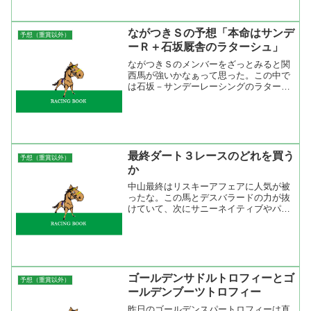
ながつきＳの予想「本命はサンデ
予想（重賞以外）
ーＲ＋石坂厩舎のラターシュ」
ながつきＳのメンバーをざっとみると関
西馬が強いかなぁって思った。この中で
は石坂－サンデーレーシングのラターシ
ュがいいでしょう。鞍上の蛯名は前走騎
乗して勝利した。ハンディはマイナス１
キロで同じ昇級組のパワーストラグルや
ランフォルセやインオラリ...
最終ダート３レースのどれを買う
予想（重賞以外）
か
中山最終はリスキーアフェアに人気が被
ったな。この馬とデスバラードの力が抜
けていて、次にサニーネイティブやパレ
スドン辺りだろう。リスキーアフェアは
内田博幸だから連は外さないとは思うけ
ど、内にオーロブライトがいるので逃げ
るのは難しいかも。リスキ...
ゴールデンサドルトロフィーとゴ
予想（重賞以外）
ールデンブーツトロフィー
昨日のゴールデンスパートロフィーは直