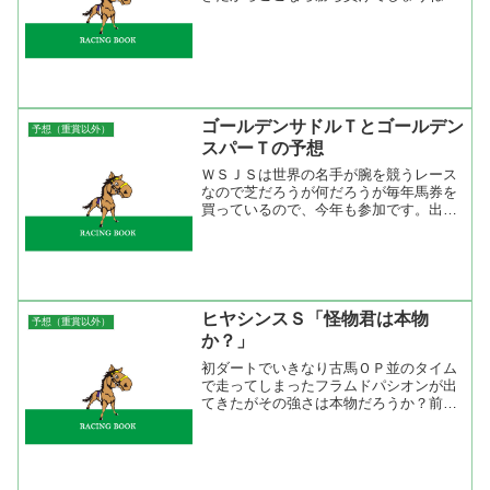
今回は何が何でも行きたい馬がいないか
らそれほどはペースが速くならないだろ
う。そうなれば前半は楽に行けるから後
半の伸びに期待出来る。こ...
ゴールデンサドルＴとゴールデン
予想（重賞以外）
スパーＴの予想
ＷＳＪＳは世界の名手が腕を競うレース
なので芝だろうが何だろうが毎年馬券を
買っているので、今年も参加です。出馬
表の「M2」欄にあるＡＢＣＤはＪＲＡの
ホームページ（第２２回ワールドスーパ
ージョッキーズシリーズ騎乗馬の決定に
ついて）に掲載されてい...
ヒヤシンスＳ「怪物君は本物
予想（重賞以外）
か？」
初ダートでいきなり古馬ＯＰ並のタイム
で走ってしまったフラムドパシオンが出
てきたがその強さは本物だろうか？前走
とは明らかにメンバーが違うのでそれほ
ど楽には勝てないと思うけど、その一方
で今回も圧勝して欲しいとも思ってい
る。このあとに控えているＤ...