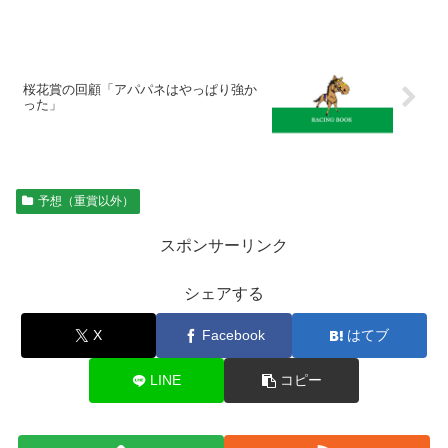
桜花賞の回顧「アパパネはやっぱり強か
った」
予想（重賞以外）
スポンサーリンク
シェアする
X
Facebook
はてブ
LINE
コピー