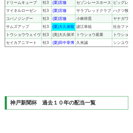
ドリームキューブ
牡3
(栗)宮徹
セゾンレースホース
ビッグレッ
マイネルローゼン
牡3
(栗)宮徹
サラブレッドクラブ
ハクツ牧場
コパノジングー
牡3
(栗)宮徹
小林祥晃
ヤナガワ牧
サムズアップ
牡3
(栗)大久保龍
諸江幸祐
社台ファー
トウショウウェイヴ
牡3
(美)大久保洋
トウショウ産業
トウショウ
セイカアニマート
牡3
(栗)田中章博
久米誠
シンユウフ
神戸新聞杯 過去１０年の配当一覧