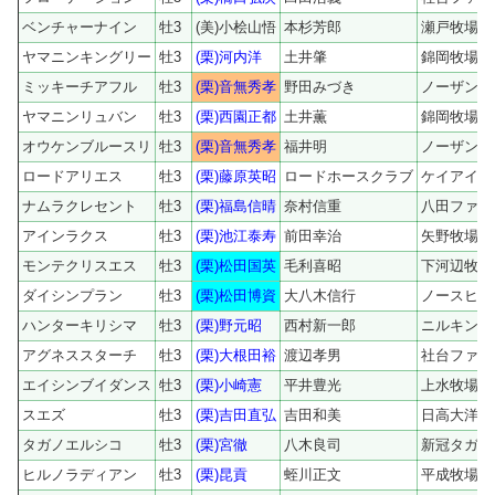
ベンチャーナイン
牡3
(美)小桧山悟
本杉芳郎
瀬戸牧場
ヤマニンキングリー
牡3
(栗)河内洋
土井肇
錦岡牧場
ミッキーチアフル
牡3
(栗)音無秀孝
野田みづき
ノーザンフ
ヤマニンリュバン
牡3
(栗)西園正都
土井薫
錦岡牧場
オウケンブルースリ
牡3
(栗)音無秀孝
福井明
ノーザンフ
ロードアリエス
牡3
(栗)藤原英昭
ロードホースクラブ
ケイアイフ
ナムラクレセント
牡3
(栗)福島信晴
奈村信重
八田ファー
アインラクス
牡3
(栗)池江泰寿
前田幸治
矢野牧場
モンテクリスエス
牡3
(栗)松田国英
毛利喜昭
下河辺牧場
ダイシンプラン
牡3
(栗)松田博資
大八木信行
ノースヒル
ハンターキリシマ
牡3
(栗)野元昭
西村新一郎
ニルキング
アグネススターチ
牡3
(栗)大根田裕
渡辺孝男
社台ファー
エイシンブイダンス
牡3
(栗)小崎憲
平井豊光
上水牧場
スエズ
牡3
(栗)吉田直弘
吉田和美
日高大洋牧
タガノエルシコ
牡3
(栗)宮徹
八木良司
新冠タガノ
ヒルノラディアン
牡3
(栗)昆貢
蛭川正文
平成牧場