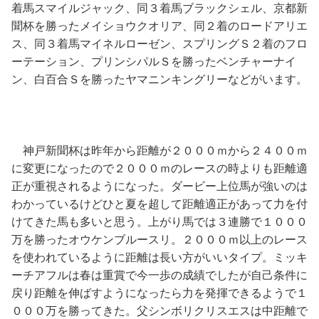
着馬スマイルジャック、同３着馬ブラックシェル、京都新
聞杯を勝ったメイショウクオリア、同２着のロードアリエ
ス、同３着馬マイネルローゼン、スプリングＳ２着のフロ
ーテーション、プリンシパルＳを勝ったベンチャーナイ
ン、白百合Ｓを勝ったヤマニンキングリーなどがいます。
神戸新聞杯は昨年から距離が２０００ｍから２４００ｍ
に変更になったので２０００ｍのレースの時よりも距離適
正が重視されるようになった。ダービー上位馬が強いのは
わかっているけどひと夏を超して距離適正があって力を付
けてきた馬も多いと思う。上がり馬では３連勝で１０００
万を勝ったオウケンブルースリ。２０００ｍ以上のレース
を使われているように距離は長い方がいいタイプ。ミッキ
ーチアフルは春は重賞で今一歩の成績でしたが自己条件に
戻り距離を伸ばすようになったら力を発揮できるようで１
０００万を勝ってきた。父シンボリクリスエスは中距離で