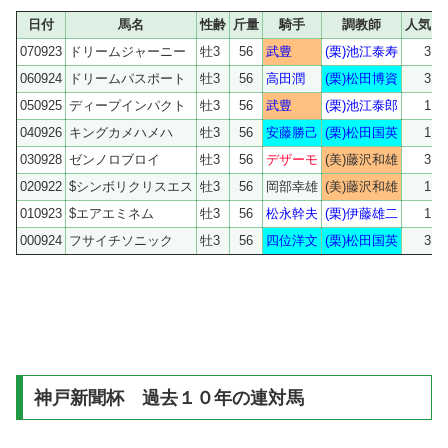
日付
馬名
性齢
斤量
騎手
調教師
人気
070923
ドリームジャーニー
牡3
56
武豊
(栗)池江泰寿
3
060924
ドリームパスポート
牡3
56
高田潤
(栗)松田博資
3
050925
ディープインパクト
牡3
56
武豊
(栗)池江泰郎
1
040926
キングカメハメハ
牡3
56
安藤勝己
(栗)松田国英
1
030928
ゼンノロブロイ
牡3
56
デザーモ
(美)藤沢和雄
3
020922
$シンボリクリスエス
牡3
56
岡部幸雄
(美)藤沢和雄
1
010923
$エアエミネム
牡3
56
松永幹夫
(栗)伊藤雄二
1
000924
フサイチソニック
牡3
56
四位洋文
(栗)松田国英
3
神戸新聞杯 過去１０年の連対馬