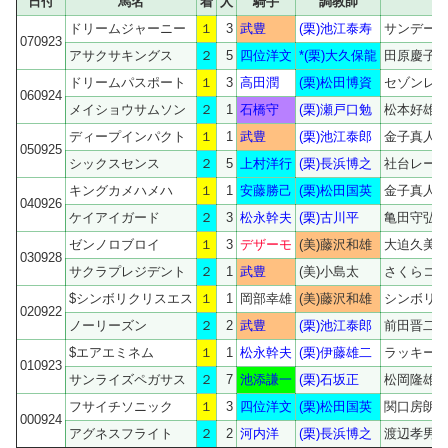
日付
馬名
着
人
騎手
調教師
ドリームジャーニー
１
3
武豊
(栗)池江泰寿
サンデー
070923
アサクサキングス
２
5
四位洋文
*(栗)大久保龍
田原慶子
ドリームパスポート
１
3
高田潤
(栗)松田博資
セゾンレ
060924
メイショウサムソン
２
1
石橋守
(栗)瀬戸口勉
松本好雄
ディープインパクト
１
1
武豊
(栗)池江泰郎
金子真人
050925
シックスセンス
２
5
上村洋行
(栗)長浜博之
社台レー
キングカメハメハ
１
1
安藤勝己
(栗)松田国英
金子真人
040926
ケイアイガード
２
3
松永幹夫
(栗)古川平
亀田守弘
ゼンノロブロイ
１
3
デザーモ
(美)藤沢和雄
大迫久美
030928
サクラプレジデント
２
1
武豊
(美)小島太
さくらコ
$シンボリクリスエス
１
1
岡部幸雄
(美)藤沢和雄
シンボリ
020922
ノーリーズン
２
2
武豊
(栗)池江泰郎
前田晋二
$エアエミネム
１
1
松永幹夫
(栗)伊藤雄二
ラッキー
010923
サンライズペガサス
２
7
池添謙一
(栗)石坂正
松岡隆雄
フサイチソニック
１
3
四位洋文
(栗)松田国英
関口房朗
000924
アグネスフライト
２
2
河内洋
(栗)長浜博之
渡辺孝男