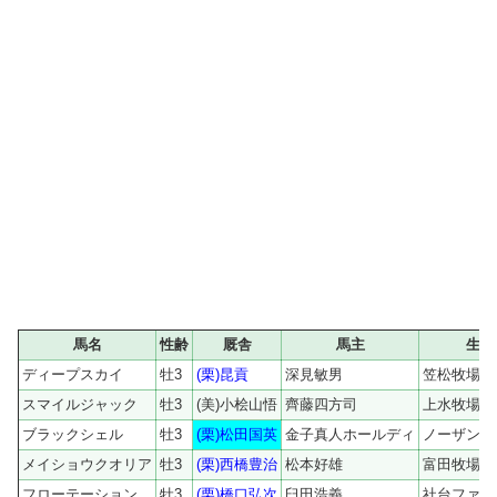
馬名
性齢
厩舎
馬主
生産
ディープスカイ
牡3
(栗)昆貢
深見敏男
笠松牧場
スマイルジャック
牡3
(美)小桧山悟
齊藤四方司
上水牧場
ブラックシェル
牡3
(栗)松田国英
金子真人ホールディ
ノーザンフ
メイショウクオリア
牡3
(栗)西橋豊治
松本好雄
富田牧場
フローテーション
牡3
(栗)橋口弘次
臼田浩義
社台ファー