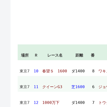
場所
Ｒ
レース名
距離
番
東京7
10
春望Ｓ 1600
ダ1400
8
ワ
東京7
11
クイーンG3
芝1600
6
ジョ
東京7
12
1000万下
ダ1400
7
ト