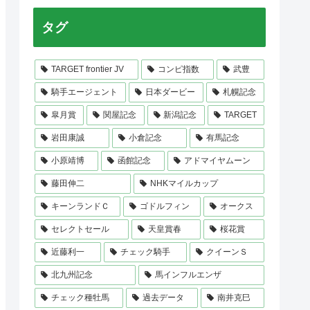
タグ
TARGET frontier JV
コンピ指数
武豊
騎手エージェント
日本ダービー
札幌記念
皐月賞
関屋記念
新潟記念
TARGET
岩田康誠
小倉記念
有馬記念
小原靖博
函館記念
アドマイヤムーン
藤田伸二
NHKマイルカップ
キーンランドＣ
ゴドルフィン
オークス
セレクトセール
天皇賞春
桜花賞
近藤利一
チェック騎手
クイーンＳ
北九州記念
馬インフルエンザ
チェック種牡馬
過去データ
南井克巳