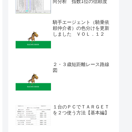
向分析 指数1位の信頼度
騎手エージェント（騎乗依
頼仲介者）の色分けを更新
しました ＶＯＬ．１２
２・３歳短距離レース路線
図
１台のＰＣでＴＡＲＧＥＴ
を２つ使う方法【基本編】