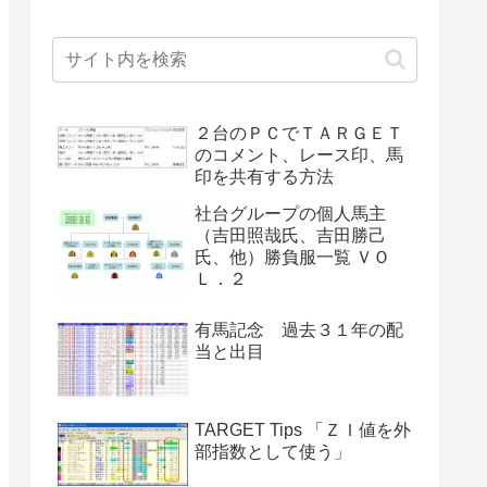
２台のＰＣでＴＡＲＧＥＴ
のコメント、レース印、馬
印を共有する方法
社台グループの個人馬主
（吉田照哉氏、吉田勝己
氏、他）勝負服一覧 ＶＯ
Ｌ．２
有馬記念 過去３１年の配
当と出目
TARGET Tips 「ＺＩ値を外
部指数として使う」