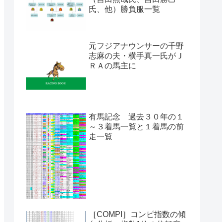
氏、他）勝負服一覧
元フジアナウンサーの千野
志麻の夫・横手真一氏がＪ
ＲＡの馬主に
有馬記念 過去３０年の１
～３着馬一覧と１着馬の前
走一覧
［COMPI］コンピ指数の傾