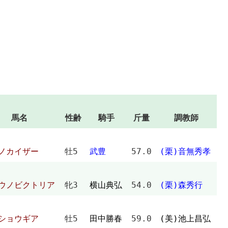
馬名
性齢
騎手
斤量
調教師
キノカイザー
牡5
武豊
57.0
(栗)音無秀孝
ウノビクトリア
牝3
横山典弘
54.0
(栗)森秀行
ウショウギア
牡5
田中勝春
59.0
(美)池上昌弘