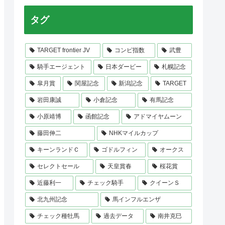
タグ
TARGET frontier JV
コンピ指数
武豊
騎手エージェント
日本ダービー
札幌記念
皐月賞
関屋記念
新潟記念
TARGET
岩田康誠
小倉記念
有馬記念
小原靖博
函館記念
アドマイヤムーン
藤田伸二
NHKマイルカップ
キーンランドＣ
ゴドルフィン
オークス
セレクトセール
天皇賞春
桜花賞
近藤利一
チェック騎手
クイーンＳ
北九州記念
馬インフルエンザ
チェック種牡馬
過去データ
南井克巳