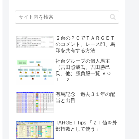
２台のＰＣでＴＡＲＧＥＴ
のコメント、レース印、馬
印を共有する方法
社台グループの個人馬主
（吉田照哉氏、吉田勝己
氏、他）勝負服一覧 ＶＯ
Ｌ．２
有馬記念 過去３１年の配
当と出目
TARGET Tips 「ＺＩ値を外
部指数として使う」