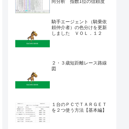
向分析 指数1位の信頼度
騎手エージェント（騎乗依
頼仲介者）の色分けを更新
しました ＶＯＬ．１２
２・３歳短距離レース路線
図
１台のＰＣでＴＡＲＧＥＴ
を２つ使う方法【基本編】