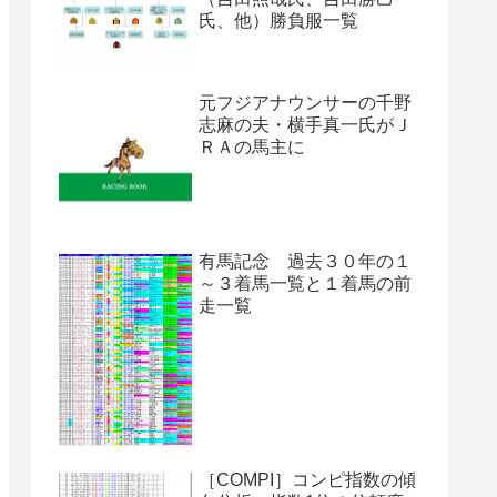
氏、他）勝負服一覧
元フジアナウンサーの千野
志麻の夫・横手真一氏がＪ
ＲＡの馬主に
有馬記念 過去３０年の１
～３着馬一覧と１着馬の前
走一覧
［COMPI］コンピ指数の傾