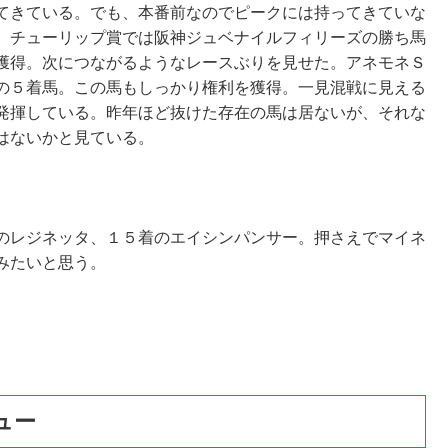
てきている。でも、本番前なのでピークには持ってきていな
。チューリップ賞では阪神ジュベナイルフィリーズの勝ち馬
獲得。次につながるようなレースぶりを見せた。アネモネＳ
の５着馬。この馬もしっかり権利を獲得。一見混戦に見える
発揮している。昨年ほど抜けた存在の馬は居ないが、それな
はないかと見ている。
のレジネッタ、１５着のエイシンパンサー。押さえでマイネ
みたいと思う。
ュー