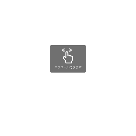
スクロールできます