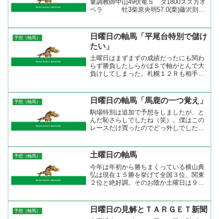
量調教師中山49伏竜Ｓ ダ1800スズカオ
ペラ 牡3柴原央明57.0(栗)藤沢則雄
阪神46500万下*ダ1200$スナークタイガ
ー 牡3デムーロ56.0(栗)中竹和也阪神
410マーガレ芝1400ルタン...
日曜日の軸馬「平尾台特別で儲け
予想（軸馬）
たい」
土曜日はまずまずの成績だったにも関わ
らず勝負したしらかばＳで軸がとんで大
負けしてしまった。札幌１２Ｒも相手を
１頭に絞って勝負したら消した方が来る
し予想は休み明けでも調子よかったのに
買い方が下手でした(T_T)。日曜日は予想
日曜日の軸馬「馬鹿の一つ覚え」
予想（軸馬）
はそのままに買い方...
駒場特別は追加で予想をしましたが、と
んだ恥さらしでしたね（笑）。僕はこの
レースだけ買ったのでどっ外しでした。
アンカツ先生がゴールした瞬間にテレビ
を消してふて寝をしたので、おかげでス
ッキリ。気分を変えて日曜日の予想をし
土曜日の軸馬
予想（軸馬）
ましたよ。狙いは“馬鹿の...
今年は年初から勝ちまくっている横山典
弘は現在１５勝を挙げて全国３位、関東
２位と絶好調。そのお陰か土曜日は９鞍
に騎乗。そのほとんどが乗り替わりとい
うのだから人気の良さが伺えるね。前走
の人気を見ても２～３勝は出来そうな感
日曜日の見解とＴＡＲＧＥＴ新聞
予想（軸馬）
じはするね。京都では福永...