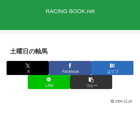
RACING BOOK.net
土曜日の軸馬
X
Facebook
はてブ
LINE
コピー
2004.12.18