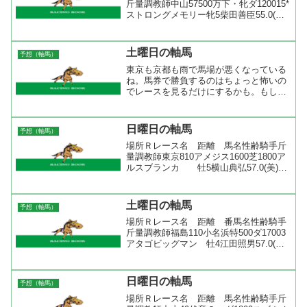
斤量調教師中山57500万下・牝ダ120015*
ストロングメモリー牝5柴田善臣55.0(美)
古賀史生中山58500万下ダ180012グラス
リアルパワー牡5岡部幸雄57.0(美)中野渡
清中山510東雲賞 1...
土曜日の軸馬
予想（軸馬）
東京も京都も雨で馬場が悪くなっている
ね。馬券で勝負するのはちょっと怖いの
でレースを見るだけにするかも。もし買
うとすれば大津特別かな。内に入ったユ
ウヤクジョは２走前に内からスルスル伸
びてきたのを目の当たりにしたので（こ
日曜日の軸馬
予想（軸馬）
の時は２、３、４着馬の３...
場所Ｒレース名 距離 馬名性齢騎手斤
量調教師東京810アメジス1600芝1800ア
ルスブランカ 牡5横山典弘57.0(美)河
野通文東京812タケシＨ1000芝1800カノ
ヤバトルクロス牡5後藤浩輝58.0(栗)坂口
正則京都88500万下・...
土曜日の軸馬
予想（軸馬）
場所Ｒレース名 距離 番馬名性齢騎手
斤量調教師福島110小名浜特500ダ17003
アタゴビッグマン 牡4江田照男57.0(美)
中野栄治福島112会津特別500芝120013カ
イシュウムサシ 牡3江田照男55.0(美)佐
藤吉勝東京56500万...
日曜日の軸馬
予想（軸馬）
場所Ｒレース名 距離 馬名性齢騎手斤