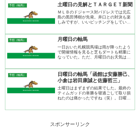
と馬券が当たらなくなるんだよね。播磨
土曜日の見解とＴＡＲＧＥＴ新聞
予想（軸馬）
灘特別のエイシンデピュテ...
ＭＬＢのドジャース対パドレスでは元広
島の黒田博樹が先発。井口との対決も楽
しみですが、いいピッチングをしていま
すね。これが、気になってなかなか予想
が終わりませんでした（笑） では、い
つものようにダート予想を。中山メイン
月曜日の軸馬
予想（軸馬）
の春風Ｓは準オープンのハ...
一日おいた札幌競馬場は雨が降ったよう
で開催情報を見ると芝もダートも稍重に
なっていた。ただ、月曜日のお天気は晴
の予報だから朝には良馬場になっている
かもネ。月曜日はダービーグランプリが
あり騎乗馬がある武豊、後藤、田中勝春
日曜日の軸馬「函館は安藤勝己、
予想（軸馬）
は盛岡で騎乗。札幌競馬場...
小倉は岩田康誠と佐藤哲三」
土曜日はまずまずの結果でした。最終の
ティムガッドの単勝を寝過ごして取り損
ねたのは痛かったですね（笑）。日曜日
は騎手の移動がありますが、狙いはシン
プルに行きたいと思います。 函館は新
潟から柴田善臣、田中勝春、福永祐一と
小倉から川田将雅が来てい...
スポンサーリンク