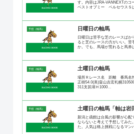
す。内容はJRA-VANNEX
ベストオブミー ペルセウスＳは
日曜日の軸馬
予想（軸馬）
日曜日は苦手な芝のレースばか
ると芝のレースの方がいい。苦
か。でも、馬場が荒れると馬券は
土曜日の軸馬
予想（軸馬）
場所Ｒレース名 距離 番馬名性
正樹54.0(美)畠山吉宏札幌310
311支笏湖Ｈ1000...
土曜日の軸馬「軸は岩
予想（軸馬）
新潟と函館は台風の影響が心配
ならないと考えて予想してみた
た。人気は格上挑戦になるマンハ