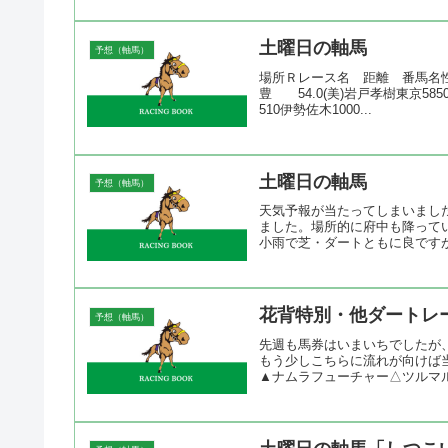
土曜日の軸馬
予想（軸馬）
場所Ｒレース名 距離 番馬名性齢
豊 54.0(美)岩戸孝樹東京585
510伊勢佐木1000...
土曜日の軸馬
予想（軸馬）
天気予報が当たってしまいまし
ました。場所的に府中も降って
小雨で芝・ダートともに良ですが
花背特別・他ダートレ
予想（軸馬）
先週も馬券はいまいちでしたが
もう少しこちらに流れが向けば
▲ナムラフューチャー△ツルマル