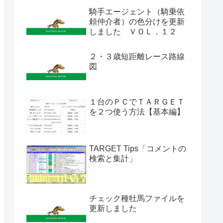
騎手エージェント（騎乗依
頼仲介者）の色分けを更新
しました ＶＯＬ．１２
２・３歳短距離レース路線
図
１台のＰＣでＴＡＲＧＥＴ
を２つ使う方法【基本編】
TARGET Tips「コメントの
検索と集計」
チェック種牡馬ファイルを
更新しました