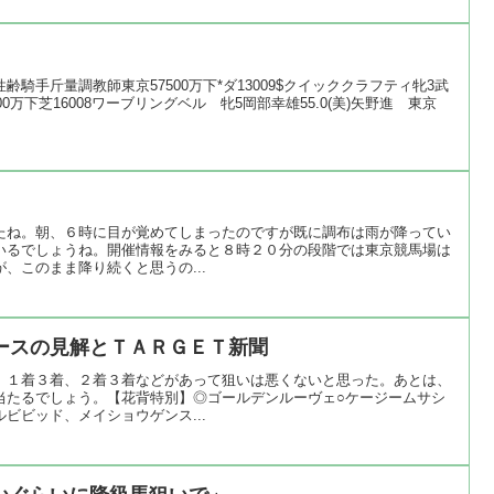
騎手斤量調教師東京57500万下*ダ13009$クイッククラフティ牝3武
00万下芝16008ワーブリングベル 牝5岡部幸雄55.0(美)矢野進 東京
たね。朝、６時に目が覚めてしまったのですが既に調布は雨が降ってい
いるでしょうね。開催情報をみると８時２０分の段階では東京競馬場は
、このまま降り続くと思うの...
ースの見解とＴＡＲＧＥＴ新聞
、１着３着、２着３着などがあって狙いは悪くないと思った。あとは、
当たるでしょう。【花背特別】◎ゴールデンルーヴェ○ケージームサシ
ビビッド、メイショウゲンス...