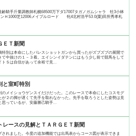
騎手斤量調教師札幌68500万下ダ17007タガノガムシャラ 牡3小林
ーンＨ1000芝12006メイプルロード 牝4北村浩平53.0(栗)田所秀孝札
ＧＥＴ新聞
鶴特別は本命にしたパレスショットガンから買ったがズブズブの展開で
きて中抜けの１－３着。エイシンイダテンにはもう少し前で競馬をして
トＳは自信があって余裕で見...
別と室町特別
別のメイショウゲンスイだけだった。このレースで本命にしたコスモグ
たが２の脚が遅くて先手を取れなかった。先手を取ろうとした姿勢は見
思っているが、安藤勝己騎手...
トレースの見解とＴＡＲＧＥＴ新聞
プされました。今度の追加機能では出馬表からコース図が表示できま