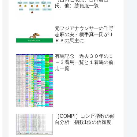
氏、他）勝負服一覧
元フジアナウンサーの千野
志麻の夫・横手真一氏がＪ
ＲＡの馬主に
有馬記念 過去３０年の１
～３着馬一覧と１着馬の前
走一覧
［COMPI］コンピ指数の傾
向分析 指数1位の信頼度