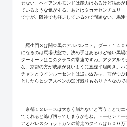
せない。ヘイアンルモンドは能力はあるけど詰めが
ているような気がする。あとはタカオセンチュリー
ですが、阪神でも好走しているので問題ない。馬連
羅生門Ｓは関東馬のアルバレスト。ダート１４０
になるのは馬場状態で、決め手はあるけど軽い馬場
ターオーレはこのクラスの常連ですね。アクアルミ
な。京都の方が成績が良いように直線平坦向き。ハ
チャンとウインルーセントは追い込み型。前がつぶ
としたらヒシアスペンの逃げ残りもありそうなので
京都１２レースは大きく崩れないと言うことでエ
てくれると逃げ切ってしまうかもね。トーセンアー
アとパレスショットガンの前走のタイムは５００万