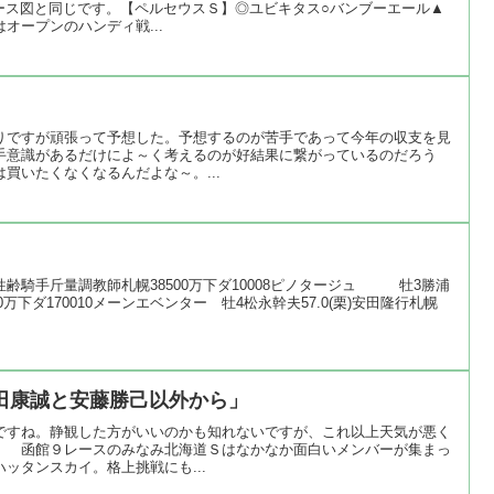
Tのコース図と同じです。【ペルセウスＳ】◎ユビキタス○バンブーエール▲
オープンのハンディ戦...
りですが頑張って予想した。予想するのが苦手であって今年の収支を見
手意識があるだけによ～く考えるのが好結果に繋がっているのだろう
買いたくなくなるんだよな～。...
齢騎手斤量調教師札幌38500万下ダ10008ピノタージュ 牡3勝浦
500万下ダ170010メーンエベンター 牡4松永幹夫57.0(栗)安田隆行札幌
田康誠と安藤勝己以外から」
ですね。静観した方がいいのかも知れないですが、これ以上天気が悪く
。 函館９レースのみなみ北海道Ｓはなかなか面白いメンバーが集まっ
ッタンスカイ。格上挑戦にも...