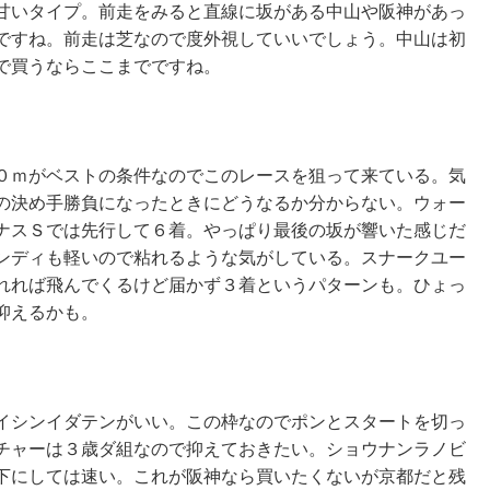
甘いタイプ。前走をみると直線に坂がある中山や阪神があっ
ですね。前走は芝なので度外視していいでしょう。中山は初
で買うならここまでですね。
０ｍがベストの条件なのでこのレースを狙って来ている。気
の決め手勝負になったときにどうなるか分からない。ウォー
ナスＳでは先行して６着。やっぱり最後の坂が響いた感じだ
ンディも軽いので粘れるような気がしている。スナークユー
れれば飛んでくるけど届かず３着というパターンも。ひょっ
抑えるかも。
イシンイダテンがいい。この枠なのでポンとスタートを切っ
チャーは３歳ダ組なので抑えておきたい。ショウナンラノビ
下にしては速い。これが阪神なら買いたくないが京都だと残