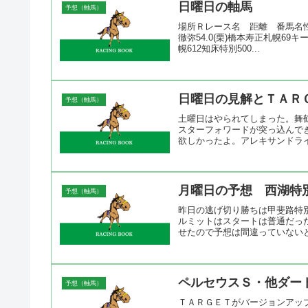
日曜日の軸馬
予想（軸馬）
場所Ｒレース名 距離 番馬名性齢
徹弥54.0(栗)橋本寿正札幌69キ
幌612知床特別500...
日曜日の見解とＴＡＲ
予想（軸馬）
土曜日はやられてしまった。舞
スターフォワードが突っ込んで
欲しかったよ。アレキサンドライ
月曜日の予想 西湖特
予想（軸馬）
昨日の逃げ切り勝ちは甲斐路特
ルミットはスタートは普通だっ
せたので予想は間違っていないと
ペルセウスＳ・他ダー
予想（軸馬）
ＴＡＲＧＥＴがバージョンアッ