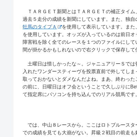
ＴＡＲＧＥＴ新聞とはＴＡＲＧＥＴの補正タイム
過去５走分の成績を新聞にしています。また、独自
牡馬のタイプＡ
を使用して表示しています。また
を使用しています。オッズが入っているのは前日オ
障害戦を除く全てのレースを１つのファイルにして
間が掛かるかもしれないので右クリックで保存し
土曜日は惜しかったな～。ジャニュアリーＳでは
入れたワンダースティーヴを投票直前で外してしま
取っておかないとダメなんだよね。まあ、終わった
の前に、日曜日はオフ会ということで久しぶりにBet
て指定席にパソコンを持ち込んでのリアル競馬です
では、中山８レースから。ここはロトブルースタ
での成績を見ても大崩がない。昇級２戦目の前走も