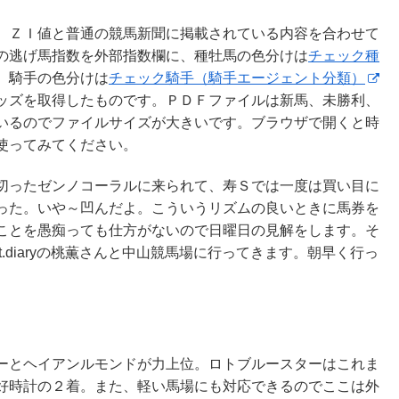
、ＺＩ値と普通の競馬新聞に掲載されている内容を合わせて
の逃げ馬指数を外部指数欄に、種牡馬の色分けは
チェック種
、騎手の色分けは
チェック騎手（騎手エージェント分類）
ッズを取得したものです。ＰＤＦファイルは新馬、未勝利、
いるのでファイルサイズが大きいです。ブラウザで開くと時
て使ってみてください。
切ったゼンノコーラルに来られて、寿Ｓでは一度は買い目に
った。いや～凹んだよ。こういうリズムの良いときに馬券を
ことを愚痴っても仕方がないので日曜日の見解をします。そ
.diaryの桃薫さんと中山競馬場に行ってきます。朝早く行っ
。
ーとヘイアンルモンドが力上位。ロトブルースターはこれま
好時計の２着。また、軽い馬場にも対応できるのでここは外