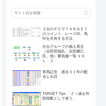
２台のＰＣでＴＡＲＧＥＴ
のコメント、レース印、馬
印を共有する方法
社台グループの個人馬主
（吉田照哉氏、吉田勝己
氏、他）勝負服一覧 ＶＯ
Ｌ．２
有馬記念 過去３１年の配
当と出目
TARGET Tips 「ＺＩ値を外
部指数として使う」