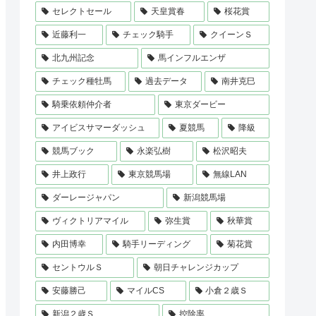
セレクトセール
天皇賞春
桜花賞
近藤利一
チェック騎手
クイーンＳ
北九州記念
馬インフルエンザ
チェック種牡馬
過去データ
南井克巳
騎乗依頼仲介者
東京ダービー
アイビスサマーダッシュ
夏競馬
降級
競馬ブック
永楽弘樹
松沢昭夫
井上政行
東京競馬場
無線LAN
ダーレージャパン
新潟競馬場
ヴィクトリアマイル
弥生賞
秋華賞
内田博幸
騎手リーディング
菊花賞
セントウルＳ
朝日チャレンジカップ
安藤勝己
マイルCS
小倉２歳Ｓ
新潟２歳Ｓ
控除率