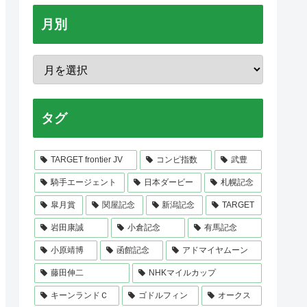
月別
タグ
TARGET frontier JV
コンピ指数
武豊
騎手エージェント
日本ダービー
札幌記念
皐月賞
関屋記念
新潟記念
TARGET
岩田康誠
小倉記念
有馬記念
小原靖博
函館記念
アドマイヤムーン
藤田伸二
NHKマイルカップ
キーンランドＣ
ゴドルフィン
オークス