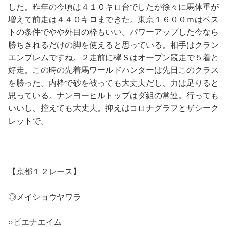
した。昨年の今頃は４１０キロ台でしたが徐々に馬体重が
増えて前走は４４０キロまできた。東京１６００ｍはベス
トの条件でやや外目の枠もいい。パワーアップした今なら
勝ちきれるだけの脚を使えると思っている。相手はクラン
エンブレムですね。２走前に欅Ｓはオープン競走で５着と
好走。この時の先着馬ワールドハンターは先日このクラス
を勝った。内枠で砂を被っても大丈夫だし、力は足りると
思っている。ナンヨーヒルトップはダ組の常連。行っても
いいし、控えても大丈夫。抑えはコロナグラフとザシーク
レットで。
【京都１２レース】
◎メイショウヤワラ
○ピエナエイム