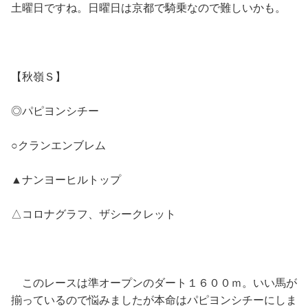
土曜日ですね。日曜日は京都で騎乗なので難しいかも。
【秋嶺Ｓ】
◎パピヨンシチー
○クランエンブレム
▲ナンヨーヒルトップ
△コロナグラフ、ザシークレット
このレースは準オープンのダート１６００ｍ。いい馬が
揃っているので悩みましたが本命はパピヨンシチーにしま