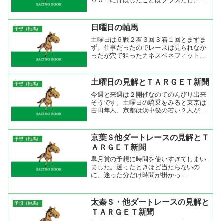
００ｍに伸ばしたことはプラスだし、こ
こは逃げる馬が多いので前を見ながら先
行抜け出しと言う形で。前がやり合って
バタバタになるとウインプログレスとメ
日曜日の軸馬
予想（軸馬）
ジログリーンが突っ込んで...
土曜日は６戦２着３回３着１回とまずま
ず。仕事だったのでレースは見られなか
ったが穴で狙ったカネスベネフィットが
逃げなかったのはガッカリ。スピードな
らこのメンバーでも足りると思ったんだ
けどな。上がりにいい脚を使っていると
土曜日の見解とＴＡＲＧＥＴ新聞
予想（軸馬）
ころを見るとこのクラスな...
今週と来週は２開催なのでのんびり出来
そうです。土曜日の騎乗をみると東京は
吉田隼人、京都は浜中俊の若い２人が最
多騎乗依頼という珍し現象が。吉田隼人
の騎乗数が多いのは今に始まった事では
ないですが、今年２年目の浜中俊がこれ
京葉Ｓ他ダートレースの見解とＴ
予想（軸馬）
ほどまでに人気があるとは...
ＡＲＧＥＴ新聞
皐月賞の予想に時間を使いすぎてしまい
ました。迷ったときほど当たらないの
に、迷った分だけ時間が掛かっ
て・・・。無駄な作業と知りつつも時間
を費やすのが好きなんですよね（笑）中
山競馬場の芝は重でスタートしましたが
太秦Ｓ・他ダートレースの見解と
予想（軸馬）
朝には稍重に、昼過ぎには良馬場に回...
ＴＡＲＧＥＴ新聞