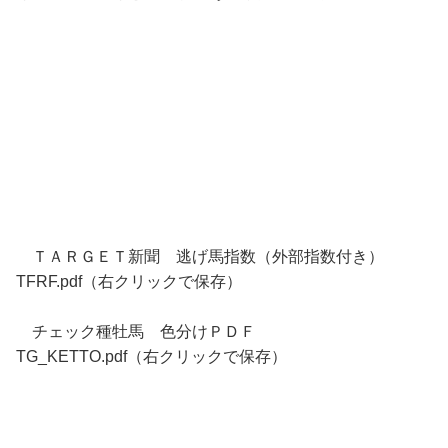
ＴＡＲＧＥＴ新聞 逃げ馬指数（外部指数付き）
TFRF.pdf
（右クリックで保存）
チェック種牡馬 色分けＰＤＦ
TG_KETTO.pdf
（右クリックで保存）