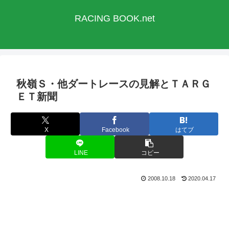
RACING BOOK.net
秋嶺Ｓ・他ダートレースの見解とＴＡＲＧ
ＥＴ新聞
X
Facebook
はてブ
LINE
コピー
2008.10.18
2020.04.17