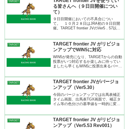
TARGET frontier JVを使ってい
TARGET
る皆さんへ（９日目開催につい
て）
９日目開催においての不具合につい
て。 １０月２８日はJRA初の９日目開
催。TARGET frontier JVのVer5．57以前
のバージョンではいくつかの不具合が発
生しています。 ・馬印はひとつしか打
てない ・レース印が消えてしまう そ
TARGET frontier JV がリビジョ
TARGET
の...
ンアップでWIN5に対応
WIN5が発売になり、TARGETからの自動
投票がいつ対応するか楽しみに待ってい
ましたら早くもWIN5に投票出来るバージ
ョンがアップされました。今回はテスト
版としてのアップなので不具合が出ても
それは自己責任で。 WIN5画面の使い方
TARGET frontier JVがバージョ
TARGET
は簡単で...
ンアップ（Ver5.30）
今回のバージョンアップでは出馬表補正
タイム画面、出馬表TGX画面で、補正タ
イム等の色分けの基準値を一時的に変更
できるようになった。これにより、それ
ぞれのレースで基準を変える事が出来る
ので３歳戦の重賞や補正タイムの低い馬
TARGET frontier JV がリビジョ
TARGET
同士のレースなどは基準...
ンアップ（Ver5.53 Rev001）