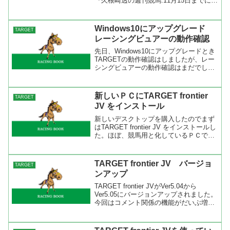
『久根崎透の週刊競馬:11月15日までにバ
ージョンアップして下さい』に書いてあ
りますが、何らかの不具合が発生する可
能性があるので最新バージョンにアッ...
Windows10にアップグレード
TARGET
レーシングビュアーの動作確認
先日、Windows10にアップグレードとき
TARGETの動作確認はしましたが、レー
シングビュアーの動作確認はまだでした
ので今回確認をしました。 その結果、
Windows10環境でもレーシングビュアー
は問題なく再生が出来ました。レースリ
新しいＰＣにTARGET frontier
TARGET
プレ...
JV をインストール
新しいデスクトップを購入したのでまず
はTARGET frontier JV をインストールし
た。ほぼ、競馬用と化しているＰＣです
からね。今回はインストールでどのくら
いの時間が掛かるのかも調べてみたかっ
たので、「JRA-VAN Data La...
TARGET frontier JV バージョ
TARGET
ンアップ
TARGET frontier JVがVer5.04から
Ver5.05にバージョンアップされました。
今回はコメント関係の機能がだいぶ増え
ました。レース検索ではコース区分の検
索が可能になりました。移動柵の位置に
よっては逃げが有利だったり、追い...