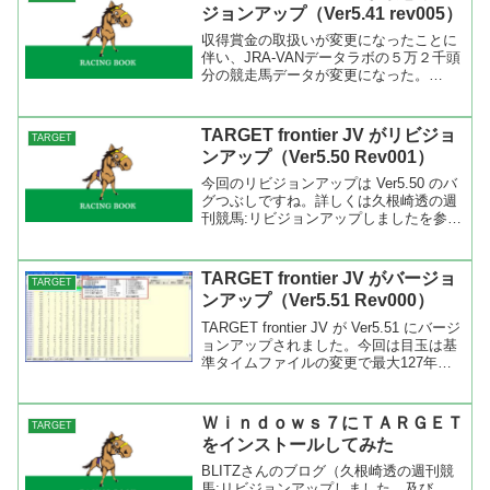
までのバージョン...
ジョンアップ（Ver5.41 rev005）
収得賞金の取扱いが変更になったことに
伴い、JRA-VANデータラボの５万２千頭
分の競走馬データが変更になった。
TARGET frontier JVの以前のリビジョン
ではデータ登録時に不具合（エラー）が
出る場合があったので緊急にリビジョン
TARGET frontier JV がリビジョ
TARGET
アッ...
ンアップ（Ver5.50 Rev001）
今回のリビジョンアップは Ver5.50 のバ
グつぶしですね。詳しくは久根崎透の週
刊競馬:リビジョンアップしましたを参照
してください。 リビジョンアップの方
法は通常のバージョンアップと同じでツ
ールバーのヘルプより半自動バージョン
TARGET frontier JV がバージョ
TARGET
アップを選び...
ンアップ（Ver5.51 Rev000）
TARGET frontier JV が Ver5.51 にバージ
ョンアップされました。今回は目玉は基
準タイムファイルの変更で最大127年分
のデータを保持できるようになりまし
た。過去の基準タイムは２０００年以降
が入っています。バージョンアッ...
Ｗｉｎｄｏｗｓ７にＴＡＲＧＥＴ
TARGET
をインストールしてみた
BLITZさんのブログ（久根崎透の週刊競
馬:リビジョンアップしました、及び