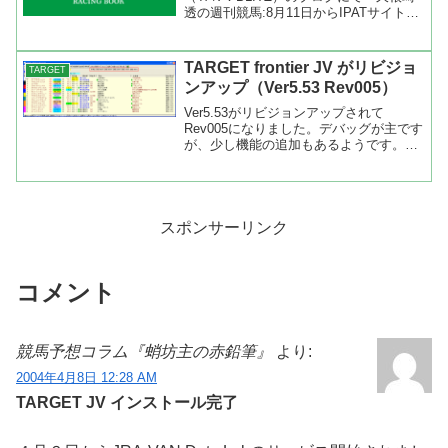
透の週刊競馬:8月11日からIPATサイトの
仕様が変更されるようです』という内容
の記事がありました。 今週の土曜日
（８月１１日）にＩＰＡＴのログイ...
TARGET frontier JV がリビジョ
TARGET
ンアップ（Ver5.53 Rev005）
Ver5.53がリビジョンアップされて
Rev005になりました。デバッグが主です
が、少し機能の追加もあるようです。新
機能をつけるとバグが発生。BLITZさん
もユーザーのリクエストにどんどん応え
るので大変ですね。って、僕もリクエス
トをバンバン...
スポンサーリンク
コメント
競馬予想コラム『蛸坊主の赤鉛筆』
より:
2004年4月8日 12:28 AM
TARGET JV インストール完了