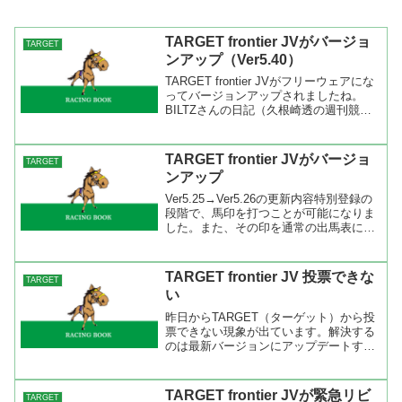
TARGET frontier JVがバージョ
TARGET
ンアップ（Ver5.40）
TARGET frontier JVがフリーウェアにな
ってバージョンアップされましたね。
BILTZさんの日記（久根崎透の週刊競
馬）では機能ついかはほとんどありませ
んと書いてありますが、出馬表のタイム
ランク画面でこれまで場所の限定が該当
TARGET frontier JVがバージョ
TARGET
競馬場...
ンアップ
Ver5.25→Ver5.26の更新内容特別登録の
段階で、馬印を打つことが可能になりま
した。また、その印を通常の出馬表に読
み込むことも可能です。出馬表で「消」
の馬印を打った馬の表示を薄くする指定
が可能競馬法改正による票数からの単複
TARGET frontier JV 投票できな
TARGET
オッズの新...
い
昨日からTARGET（ターゲット）から投
票できない現象が出ています。解決する
のは最新バージョンにアップデートする
だけで大丈夫です。詳しくは久根崎さん
のブログに出ています。海外競馬発売等
に伴うIPATサイトの仕様の変更で、これ
TARGET frontier JVが緊急リビ
TARGET