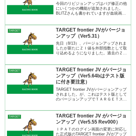
今回のリビジョンアップはバグ修正の他
にいくつかの機能が追加されました。
BLITZさんも書かれていますが血統画面
でタイプ名の表示ですね。僕は２つのチ
ェック種牡馬ファイルを使っています
が、どちらも系統ごとにまとめてありま
TARGET frontier JVがバージョ
TARGET
す。Ａタイプはグラデーション風にＢタ
ンアップ（Ver5.31）
イプは同系色で。同系色でまとめたＢタ
イプを主に使用しているのですが、今度
先日（8/13）、バージョンアップされま
のリビジョンアップで血統表からどの系
したが新たにＺＩ値を外部指数として取
統かが分かるようになりました。これ
り込めるようになりました。過去のＺＩ
で、階層を深くすることも可能になりま
値はダウンロードして登録するのです
した。
が、これでTARGET frontier JVの指数の
ひとつが集計・分析できるようになった
TARGET frontier JV がバージョ
TARGET
のは...
ンアップ（Ver5.64bはテスト版
に付き要注意）
TARGET frontier JVがバージョンアップ
されました。が、これはテスト版として
のバージョンアップでＴＡＲＧＥＴスキ
ルやパソコンスキルがない人は正式版が
出るまで待った方がいいでしょう。
BLITZさんのブログ（久根崎透の週刊競
TARGET frontier JV がバージョ
TARGET
馬:T...
ンアップ（Ver5.55 Rev000）
ＩＰＡＴのログイン画面の変更に対応し
た正式版のTARGET frontier JVがアップ