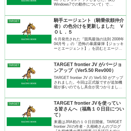
Windows7での動作について）で
Windows７でも動作することが分かって
いたのでスンナリと出来てしまった。僕
がインストールしたのはノートＰＣ（Ｄ
騎手エージェント（騎乗依頼仲介
TARGET
ＶＤドライブなし...
者）の色分けを更新しました Ｖ
ＯＬ．５
今月発売された『競馬最強の法則 2008年
04月号 』の「恐怖の暴露爆弾【ジョッキ
ーとエージェント】」を読むとエージェ
ントと騎手の関係がいくつか変わってい
るのでチェック騎手を更新しました。特
にＪＲＡに移籍してきた内田博幸騎手の
TARGET frontier JV がバージョ
TARGET
エージェント...
ンアップ（Ver5.50 Rev000）
TARGET frontier JV の Ver5.50 がアップ
されました。今回は正式版ですが追加機
能が多いのでもし具合が見つかりました
らBLITZさんに報告をお願いします。バ
ージョンアップの方法はツールバーのヘ
ルプより半自動バージョンア...
TARGET frontier JVを使ってい
TARGET
る皆さんへ（福島１０日目につい
て）
来週はJRA初の１０日目開催。TARGET
frontier JVの作者・久根崎さんのブログ