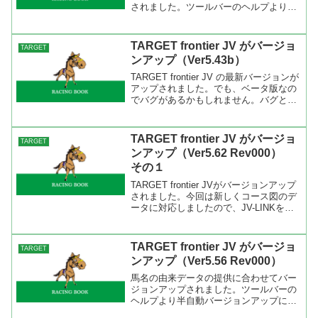
されました。ツールバーのヘルプより半
自動バージョンアップにて「555」（半
角）を入力し、インストールを行ってく
ださい。今回のバージョンではパスワー
TARGET frontier JV がバージョ
TARGET
ドを...
ンアップ（Ver5.43b）
TARGET frontier JV の最新バージョンが
アップされました。でも、ベータ版なの
でバグがあるかもしれません。バグと言
ってもデータを壊すことはないでしょう
からどんどん使ってBlitzさんにフィード
バックしてください。追加された機能...
TARGET frontier JV がバージョ
TARGET
ンアップ（Ver5.62 Rev000）
その１
TARGET frontier JVがバージョンアップ
されました。今回は新しくコース図のデ
ータに対応しましたので、JV-LINKを最
新バージョンにしてください。現在の最
新バージョンは3.1.0です。 今回のバー
ジョン（Ver5.62 Rev...
TARGET frontier JV がバージョ
TARGET
ンアップ（Ver5.56 Rev000）
馬名の由来データの提供に合わせてバー
ジョンアップされました。ツールバーの
ヘルプより半自動バージョンアップにて
「556」（半角）を入力し、インストー