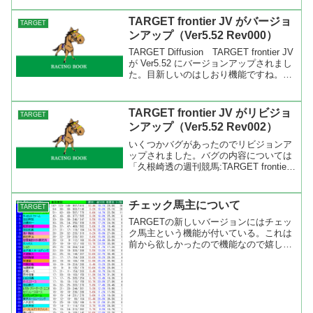
ルを行ってください。バージョンアップ
の内容についてはBLITZさんのブログを
TARGET frontier JV がバージョ
TARGET
参照してください。...
ンアップ（Ver5.52 Rev000）
TARGET Diffusion TARGET frontier JV
が Ver5.52 にバージョンアップされまし
た。目新しいのはしおり機能ですね。ツ
ールバーに項目がついたのですぐに分か
ります。使い方はいろいろとありそうで
すが、僕はチェ...
TARGET frontier JV がリビジョ
TARGET
ンアップ（Ver5.52 Rev002）
いくつかバグがあったのでリビジョンア
ップされました。バグの内容については
「久根崎透の週刊競馬:TARGET frontier
JV Ver5.52 Rev002を公開しました」を
参照してください。 今回のリビジョン
アップで特別登録馬画面で重...
チェック馬主について
TARGET
TARGETの新しいバージョンにはチェッ
ク馬主という機能が付いている。これは
前から欲しかったので機能なので嬉しか
ったですね。チェック馬主で何をやりた
いかというと現在の競馬は社台が中心と
なってまわっている。他にも多くの牧場
や馬主がいるけど勝ち...