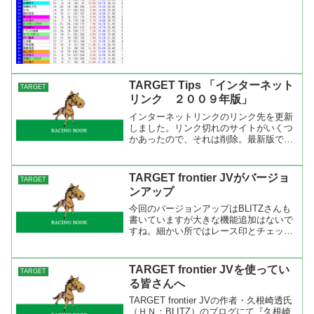
TARGET Tips 「インターネット
TARGET
リンク ２００９年版」
インターネットリンクのリンク先を更新
しました。リンク切れのサイトがいくつ
かあったので、それは削除。最新版では
YouTubeを追加、地方競馬はNRAのサイ
トから一括でリンクできるようになった
ので変更しました。 レーシングビュー
TARGET frontier JVがバージョ
TARGET
アの再生方法とイ...
ンアップ
今回のバージョンアップはBLITZさんも
書いていますが大きな機能追加はないで
すね。細かい所ではレース印とチェック
馬の色が増えました。タイム分析画面で
レースコメントの表示が出来るようにな
りましたが、これはタイム分析画面の
TARGET frontier JVを使ってい
TARGET
「表示の設定項目欄」の...
る皆さんへ
TARGET frontier JVの作者・久根崎透氏
（ＨＮ：BLITZ）のブログにて『久根崎