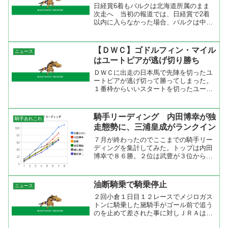
日経賞6着もバルクは北海道所属のまま
次走へ 当初の報道では、日経賞で2着
以内に入らなかった場合、バルクは中央
へ移籍すると伝えられていたが、レース
後に同馬の岡田繁幸オーナー代行によっ
て、今後も道営所属のまま移籍はさせな
【ＤＷＣ】ゴドルフィン・マイル
ニュース
い意向であることが明らか...
はユートピアが逃げ切り勝ち
ＤＷＣに出走の日本馬で先陣を切ったユ
ートピアが逃げ切って勝ってしまった。
１番枠からいいスタートを切ったユート
ピアは枠順を生かしてハナを切った。４
コーナーを回っても先頭なのでもしかし
てと思ったら、直線では後続を離す一
騎手リーディング 内田博幸が独
騎手あれこれ
方。「え～、このまま勝っち...
走態勢に、三浦皇成がランクイン
７月が終わったのでここまでの騎手リー
ディングを集計してみた。トップは内田
博幸で８６勝。２位は武豊が３位から上
昇。４位は岩田康誠がランクアップ。５
位は横山典弘がランクダウン。そして、
１０位に三浦皇成がランクインしてきま
油断騎乗で騎乗停止
ニュース
したね。７月の騎手成績を...
２回小倉１日目１２レースでメジロガス
トンに騎乗した黛騎手がゴール前で追う
のを止めて差された事に対しＪＲＡは油
断騎乗で開催日９日間の騎乗停止処分を