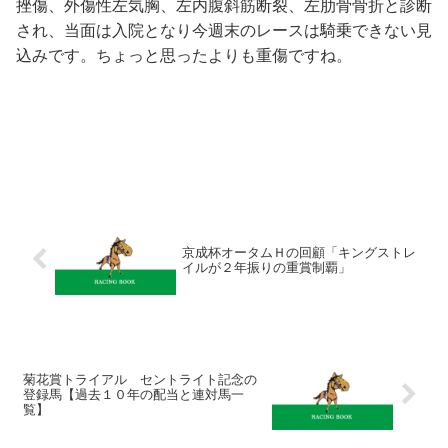
挫傷、外傷性左気胸、左内腹斜筋断裂、左肋骨骨折と診断
され、当面は入院となり今週末のレースは騎乗できない見
込みです。ちょっと思ったよりも重傷ですね。
京成杯オータムＨの回顧「キングストレ
イルが２年振りの重賞制覇」
菊花賞トライアル セントライト記念の
登録馬【過去１０年の配当と連対馬一
覧】