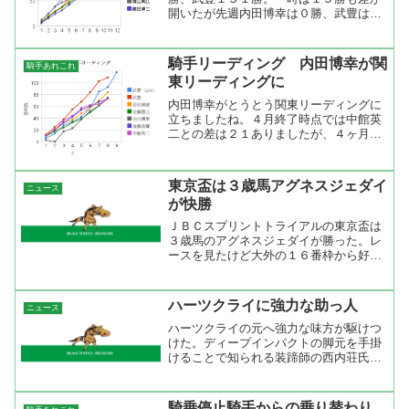
開いたが先週内田博幸は０勝、武豊は４
勝を上げて一気に差が縮まった。ここの
ところ内田博幸が勝っていないのが気に
なるところですね。地方であれだけ勝っ
騎手リーディング 内田博幸が関
騎手あれこれ
ている騎手だから今さらリ...
東リーディングに
内田博幸がとうとう関東リーディングに
立ちましたね。４月終了時点では中館英
二との差は２１ありましたが、４ヶ月で
逆転しました。さすが地方競馬ナンバー
ワンジョッキーですね。まだ、取りこぼ
しが多いけどコースに慣れてくればもっ
東京盃は３歳馬アグネスジェダイ
ニュース
と勝ち星を量産するでしょ...
が快勝
ＪＢＣスプリントトライアルの東京盃は
３歳馬のアグネスジェダイが勝った。レ
ースを見たけど大外の１６番枠から好発
を切って、逃げるベルモントソレイユを
見ながら進み、４コーナーで先頭に並び
かけるとそこからニホンピロサートの猛
ハーツクライに強力な助っ人
ニュース
追を凌ぎきって快勝。２キ...
ハーツクライの元へ強力な味方が駆けつ
けた。ディープインパクトの脚元を手掛
けることで知られる装蹄師の西内荘氏
が、レース２日前に勝負鉄を打つために
現地入りした。SANSPO.COM西内氏は
これまで２回ほどハーツクライの装蹄を
騎乗停止騎手からの乗り替わり