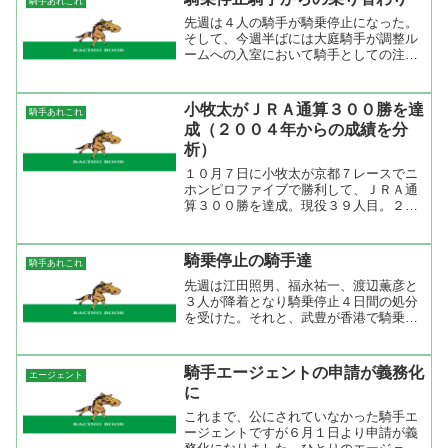
騎手あれこれ
手がけているが、その...
先週は４人の騎手が騎乗停止になった。
そして、今週半ばには大庭騎手が調整ル
ームへの入室において騎手としての注意
義務を怠ったことが判明したために２日
間の騎乗停止になった。また、昨日は川
田将雅騎手が降着・騎乗停止処分を受け
小牧太がＪＲＡ通算３００勝を達
騎手あれこれ
た。 土曜日の結果を見る...
成（２００４年からの成績を分
析）
１０月７日に小牧太が京都７レースでニ
ホンピロファイブで勝利して、ＪＲＡ通
算３００勝を達成。現役３９人目。２０
０４年に地方・兵庫競馬よりJRAに移
籍。JRA所属になってからは約３年半で
２２７勝を挙げている。今年は先週まで
騎乗停止の騎手達
騎手あれこれ
で４５勝を挙げてリーデ...
先週は江田照男、福永祐一、渡辺薫彦と
３人が降着となり騎乗停止４日間の処分
を受けた。それと、武豊が香港で騎乗停
止処分を受けてこれが１２月２５日から
１月１７日までの実効５日間（ＪＲＡの
みで）となった。年末はともかく正月競
騎手エージェントの申請が義務化
エージェント
馬に武豊がいないというの...
に
これまで、公にされていなかった騎手エ
ージェントですが６月１日より申請が義