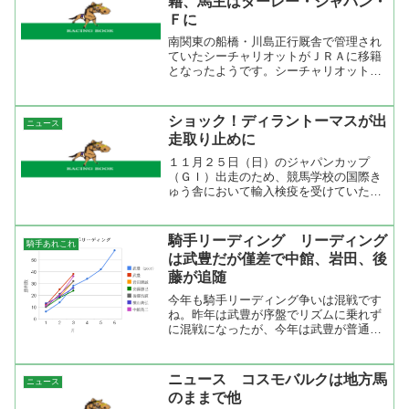
籍、馬主はダーレー・ジャパン・
Ｆに
南関東の船橋・川島正行厩舎で管理され
ていたシーチャリオットがＪＲＡに移籍
となったようです。シーチャリオットの
馬主はダーレー・ジャパン・レーシング
でしたが、ＪＲＡに馬主登録されたダー
レー・ジャパン・ファームにトレードさ
ショック！ディラントーマスが出
ニュース
れた模様。預け先は栗東の...
走取り止めに
１１月２５日（日）のジャパンカップ
（ＧＩ）出走のため、競馬学校の国際き
ゅう舎において輸入検疫を受けていたデ
ィラントーマス号は、日本へ入国するた
めに必要な諸検査で、馬ウイルス性動脈
炎（ＥＶＡ）の陰性が確認できなかった
騎手リーディング リーディング
騎手あれこれ
ため、日本とアイルランド両...
は武豊だが僅差で中館、岩田、後
藤が追随
今年も騎手リーディング争いは混戦です
ね。昨年は武豊が序盤でリズムに乗れず
に混戦になったが、今年は武豊が普通に
勝っているが他の騎手も勝利を挙げてい
るので本当の意味での混戦模様。なんと
言ってもローカルの帝王中館英二が勝ち
ニュース コスモバルクは地方馬
ニュース
まくっている。勝率では武...
のままで他