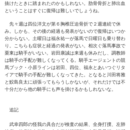
抜けたときに踏まれたのかもしれない。肋骨骨折と肺出血
ということはすぐに復帰は難しいでしょうね。
先々週は四位洋文が第６胸椎圧迫骨折で２週連続で休
み。しかも、その後の経過も発表がないので復帰はいつか
分からない。土曜日は福永祐一が落馬で日曜日も乗り替わ
り。こちらも症状と経過の発表がない。相次ぐ落馬事故で
栗東は騎手がいない。岩田康誠は来週も休みだし、調教師
は騎手の手配が難しくなってくる。騎手エージェントの競
馬ブック・小原ラインは岩田、四位、福永とあいつぐリタ
イアで騎手の手配が難しくなってきた。となると川田将雅
と鮫島良太に頑張ってもらうしかないが、それだけでは不
十分だから他の騎手にも声を掛けるかもしれないな。
追記
武幸四郎の怪我の具合だが検査の結果、全身打撲、左肺