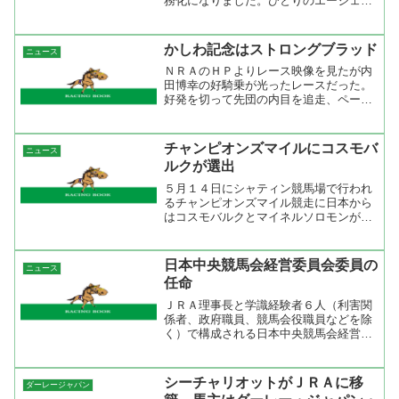
務化になりました。ひとりのエージェン
トが担当できるのは３名＋若手騎手１
人。ニュースソースによると『ＪＲＡは
「エージェントの氏名は両トレセンで公
かしわ記念はストロングブラッド
ニュース
表する。制度に違反していな...
ＮＲＡのＨＰよりレース映像を見たが内
田博幸の好騎乗が光ったレースだった。
好発を切って先団の内目を追走、ペース
が上がるとズブくなるところを豪腕で押
っつけて４コーナーもロスなく回ると先
頭を走るナイキアデライトが内を空けて
チャンピオンズマイルにコスモバ
ニュース
くれてそこからスルスル伸...
ルクが選出
５月１４日にシャティン競馬場で行われ
るチャンピオンズマイル競走に日本から
はコスモバルクとマイネルソロモンが選
出された。天皇賞春を断念したオーナー
の岡田繁幸氏が狙うはチャンピオンマイ
ルズで勝ち、安田記念に出走するという
日本中央競馬会経営委員会委員の
ニュース
プラン。これに、応えたか...
任命
ＪＲＡ理事長と学識経験者６人（利害関
係者、政府職員、競馬会役職員などを除
く）で構成される日本中央競馬会経営委
員会委員が決まった。民間からは札幌大
学経済学部教授の岩崎徹氏、トヨタ自動
車（株）取締役相談役で元経団連会長の
シーチャリオットがＪＲＡに移
ダーレージャパン
奥田碩氏、生活経済ジャー...