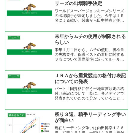
リーズの出場騎手決定
ワールドスーパージョッキーズシリーズ
の出場騎手が決定しました。今年は１５
名による戦い。関東から田中勝春と後藤
浩輝が初出場、関西からは武豊、岩田康
誠、安藤勝己とおなじみの３人、そして
サマージョッキーシリーズで優勝した角
来年からムチの使用が制限される
ニュース
田晃一がご褒美として出場...
らしい
来年１月１日から、ムチの使用、後検量
の失格要件、保護ベストの着用に関する
３点について国際基準に沿ってルールが
変更されることが７日、分かった。 国
際的なルールの統一に関し、これまで何
度も懸案されてきたが、今年５月に国際
ＪＲＡから重賞競走の格付け表記
ニュース
競馬統括機関連盟（ＩＦＨ...
についての発表
パートＩ国昇格に伴う平地重賞競走の格
付け表記について 既に、各メディアで
発表されていたので分かっていることで
すが、ＪＲＡからの発表があったので目
を通してみた方がいいですね。格付け表
記は２００７年からで既に終わったレー
残り３週、騎手リーディング争い
騎手あれこれ
スも国際格付け競走に認定...
が面白い
現在リーディング争いは内田博幸１３６
勝、武豊１３１勝。一時は１５勝も差が