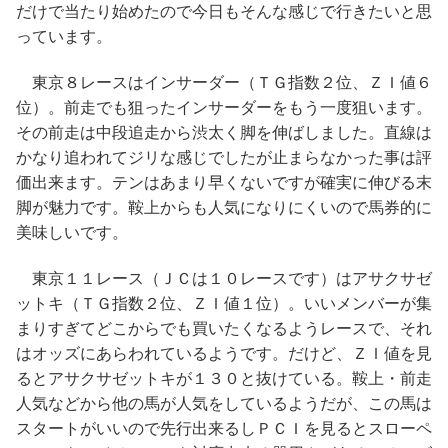
だけで当たり始めたので今日もそんな感じで行きたいと思
っています。
東京８レースはインサーダー（ＴＧ指数２位、ＺＩ値６
位）。前走でも狙ったインサーダーをもう一度狙います。
その前走は中段追走から渋太く脚を伸ばしました。直線は
かなり追われてジリな感じでしたが止まらなかった事は評
価出来ます。テンはあまり早くないですが確実に伸びる末
脚が魅力です。鞍上からも人気になりにくいので馬券的に
美味しいです。
東京１１レース（ＪＣは１０レースです）はアサクサゼ
ットキ（ＴＧ指数２位、ＺＩ値１位）。いいメンバーが集
まりすぎてどこからでも買いたくなるようレースで、それ
はオッズにあらわれているようです。だけど、ＺＩ値を見
るとアサクサゼットキが１３０と抜けている。鞍上・前走
人気などから他の馬が人気をしているようだが、この馬は
スタートがいいので先行出来るしＰＣＩを見るとスローペ