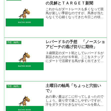
の見解とＴＡＲＧＥＴ新聞
これからがダートレースも多くなって競
馬が楽しい季節なのですが、馬券が当た
らなくて心細くなってきた今日この頃で
す。プラス収支ではありますが、３ヶ月
連続でマイナス成績なのでこのままで行
けば年末には負けてしまいそう。そろそ
ろ、大きなところが一発当...
レパードＳの予想 「ノースショ
予想（軸馬）
アビーチの逃げ切りに期待」
３歳限定のダート戦としてレパードＳが
新設されたのが６年前。ここをステップ
にダートで活躍する馬が多く出てきてい
るレース。過去にはホッコータルマエ、
ミラクルレジェンド、トランセンドなど
がこのレースを勝っている。過去のデー
タが少ないが、傾向として...
土曜日の軸馬「ちょっと穴狙い
予想（軸馬）
で」
あの暑い夏はどこに行ってしまったので
しょう。曇り空で過ごしやすいですが、
汗をダラダラかきながらビールを飲んで
家でのんびりと競馬をするのが夏競馬の