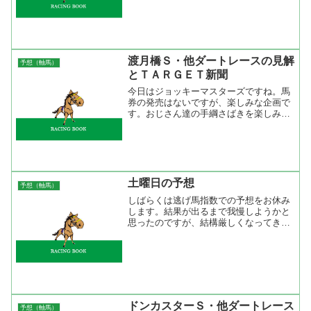
410マーガレ芝1400ルタン...
渡月橋Ｓ・他ダートレースの見解
予想（軸馬）
とＴＡＲＧＥＴ新聞
今日はジョッキーマスターズですね。馬
券の発売はないですが、楽しみな企画で
す。おじさん達の手綱さばきを楽しみた
いと思います。【シンガポールターフク
ラブ賞】◎クリストフォルス○グランシ
ュヴァリエ▲トーセントゥルー△タマモ
グレアー、マルブツフラッ...
土曜日の予想
予想（軸馬）
しばらくは逃げ馬指数での予想をお休み
します。結果が出るまで我慢しようかと
思ったのですが、結構厳しくなってきた
ので。その代わりと言っては何ですが、
逃げ馬指数（外部指数）を付けたＴＡＲ
ＧＥＴ新聞（ＰＤＦ）をアップします。
このＴＡＲＧＥＴ新聞は１...
ドンカスターＳ・他ダートレース
予想（軸馬）