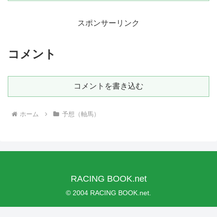
スポンサーリンク
コメント
コメントを書き込む
ホーム
予想（軸馬）
RACING BOOK.net
© 2004 RACING BOOK.net.