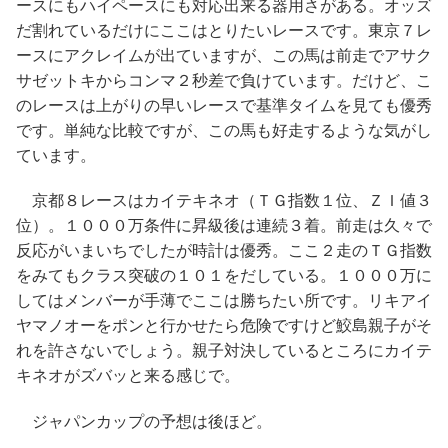
ースにもハイペースにも対応出来る器用さがある。オッズ
だ割れているだけにここはとりたいレースです。東京７レ
ースにアクレイムが出ていますが、この馬は前走でアサク
サゼットキからコンマ２秒差で負けています。だけど、こ
のレースは上がりの早いレースで基準タイムを見ても優秀
です。単純な比較ですが、この馬も好走するような気がし
ています。
京都８レースはカイテキネオ（ＴＧ指数１位、ＺＩ値３
位）。１０００万条件に昇級後は連続３着。前走は久々で
反応がいまいちでしたが時計は優秀。ここ２走のＴＧ指数
をみてもクラス突破の１０１をだしている。１０００万に
してはメンバーが手薄でここは勝ちたい所です。リキアイ
ヤマノオーをポンと行かせたら危険ですけど鮫島親子がそ
れを許さないでしょう。親子対決しているところにカイテ
キネオがズバッと来る感じで。
ジャパンカップの予想は後ほど。